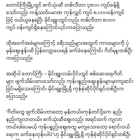
တောင်ကြီးမြို့တွင် စက်သုံးဆီ တစ်လီတာ ၄၈၀၀ ကျပ်ခန့်ရှိ
သော်လည်း ကန့်သတ်ပမာဏ ကုန်လျှင် ကျပ် ၈,၀၀၀ဝန်းကျင်
ဖြင့် ဝယ်ယူနေရပြီး မိုင်းရှူးတွင်လည်း တစ်လီတာ ၈၀၀၀
ကျပ် ဝန်းကျင်ရှိနေကြောင်း၎င်းကပြောသည်။
ထိုအခက်အခဲများကြောင့် ခရီးသည်များအတွက် ကားခများကို ပုံ
မှန်ဈေးနှုန်းထိ ပြန်လျော့ပေးရန် ခက်ခဲနေကြောင်း ဂိတ်မှူးတစ်ဦး
ကပြောသည်။
အဆိုပါ တောင်ကြီး – မိုင်းရှူးလမ်းပိုင်းတွင် စစ်ဆေးရေးဂိတ်
များ ဖျက်သိမ်းထားသော်လည်း ကုန်ပစ္စည်းဈေးနှုန်းများမှာကျဆင်း
ခြင်းမရှိသေးကြောင်း မိုင်းရှူးမြို့ရှိ ကုန်စုံဆိုင်ပိုင်ရှင်တစ်ဦးက
ပြောသည်။
“ဂိတ်တွေ ဖျက်သိမ်းတာတော့ မှန်တယ်။ကုန်တင်ပို့ခက နည်း
နည်းကျလာတယ်။ စက်သုံးဆီဈေးလည်း အရင်ထက် ကျလာ
တယ်။ဒါပေမယ့် ကုန်ပစ္စည်းဈေးတွေ မကျသေးတော့ ရောင်းဝယ်
ရေးက ခက်နေတုန်းပါပဲ”ဟု မိုင်းရှူးမြို့ရှိ ကုန်စုံဆိုင်ပိုင်ရှင်တစ်ဦး