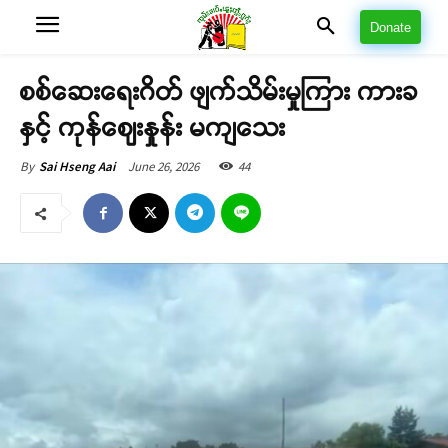
Donate
စစ်ဆေးရေးဂိတ် ဖျက်သိမ်းမှုကြား ကားခ
နှင့် ကုန်ဈေးနှုန်း မကျသေး
June 26, 2026
44
By
Sai Hseng Aai