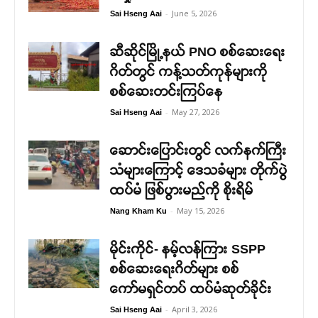
-
June 5, 2026
Sai Hseng Aai
ဆီဆိုင်မြို့နယ် PNO စစ်ဆေးရေး
ဂိတ်တွင် ကန့်သတ်ကုန်များကို
စစ်ဆေးတင်းကြပ်နေ
-
May 27, 2026
Sai Hseng Aai
ဆောင်းပြောင်းတွင် လက်နက်ကြီး
သံများကြောင့် ဒေသခံများ တိုက်ပွဲ
ထပ်မံ ဖြစ်ပွားမည်ကို စိုးရိမ်
-
May 15, 2026
Nang Kham Ku
မိုင်းကိုင်- နမ့်လန်ကြား SSPP
စစ်ဆေးရေးဂိတ်များ စစ်
ကော်မရှင်တပ် ထပ်မံဆုတ်ခိုင်း
-
April 3, 2026
Sai Hseng Aai