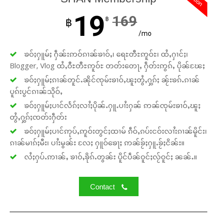
19
169
฿
฿
/mo
ၶဝ်ႈႁူမ်ႈ ႁဵၼ်းဢဝ်ၵၢၼ်ၶၢဝ်ႇ၊ ရေႊတီႊဢူဝ်ႊ၊ ထႆႇႁၢင်ႈ၊
Blogger, Vlog ထႆႇဝီႊတီႊဢူဝ်ႊ တတ်းတေႃႇ ႁဵတ်းဢွၵ်ႇ ပိုၼ်ၽႄႈ
ၶဝ်ႈႁူမ်ႈၵၢၼ်တူင်ႉၼိုင်ၸုမ်းၶၢဝ်ႇၽူႈတွႆႇႁွၵ်ႈ ၼႂ်းၶၵ်ႉၵၢၼ်
ပူၵ်းပွင်ၵၢၼ်သိုဝ်ႇ
ၶဝ်ႈႁူမ်ႈပၢင်လႅၵ်ႈလၢႆႈပိုၼ်ႉႁူႉပၢႆးႁၼ် ဢၼ်ၸုမ်းၶၢဝ်ႇၽူႈ
တွႆႇႁွၵ်ႈၸတ်းႁဵတ်း
ၶဝ်ႈႁူမ်ႈပၢင်ဢုပ်ႇဢူဝ်းတွင်ႈထၢမ် ၵဵဝ်ႇၵပ်းငဝ်းလၢႆးၵၢၼ်မိူင်း၊
ၵၢၼ်မၢၵ်ႈမီး၊ ပၢႆးမွၼ်း လႄႈ ႁူဝ်ၶေႃႈ ဢၼ်ၶႂ်ႈႁူႉၶႂ်ႈငိၼ်း။
လႆႈႁပ်ႉဢၢၼ်ႇ ၶၢဝ်ႇၶိုၵ်ႉတွၼ်း ပိူင်ပဵၼ်ဝူင်ႈလႂ်ဝူင်ႈ ၼၼ်ႉ။
Contact