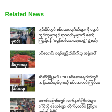
Related News
ချင်းမိုင်တွင် စစ်ဆေးရေးဂိတ်များကို ရှောင်
ကွင်းသူများနှင့် ရာဇဝတ်မှုများကို စောင့်
ကြည့်ရန် “ဒရုန်းစစ်ဆေးရေးအဖွဲ့” ဖွဲ့စည်း
မှုခင်း
ပင်လောင်း ခရမ်းချဉ်သီးစိုက်သူ အရှုံးပေါ်
စီးပွားရေး
ဆီဆိုင်မြို့နယ် PNO စစ်ဆေးရေးဂိတ်တွင်
ကန့်သတ်ကုန်များကို စစ်ဆေးတင်းကြပ်နေ
နိုင်ငံရေး
ဆောင်းပြောင်းတွင် လက်နက်ကြီးသံများ
ကြောင့် ဒေသခံများ တိုက်ပွဲထပ်မံ ဖြစ်ပွား
မည်ကို စိုးရိမ်