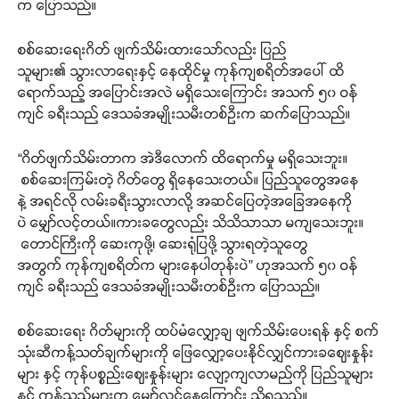
က ပြောသည်။
စစ်ဆေးရေးဂိတ် ဖျက်သိမ်းထားသော်လည်း ပြည်
သူများ၏ သွားလာရေးနှင့် နေထိုင်မှု ကုန်ကျစရိတ်အပေါ် ထိ
ရောက်သည့် အပြောင်းအလဲ မရှိသေးကြောင်း အသက် ၅၀ ဝန်
ကျင် ခရီးသည် ဒေသခံအမျိုးသမီးတစ်ဦးက ဆက်ပြောသည်။
“ဂိတ်ဖျက်သိမ်းတာက အဲဒီလောက် ထိရောက်မှု မရှိသေးဘူး။
စစ်ဆေးကြမ်းတဲ့ ဂိတ်တွေ ရှိနေသေးတယ်။ ပြည်သူတွေအနေ
နဲ့ အရင်လို လမ်းခရီးသွားလာလို့ အဆင်ပြေတဲ့အခြေအနေကို
ပဲ မျှော်လင့်တယ်။ကားခတွေလည်း သိသိသာသာ မကျသေးဘူး။
တောင်ကြီးကို ဆေးကုဖို့၊ ဆေးရုံပြဖို့ သွားရတဲ့သူတွေ
အတွက် ကုန်ကျစရိတ်က များနေပါတုန်းပဲ” ဟုအသက် ၅၀ ဝန်
ကျင် ခရီးသည် ဒေသခံအမျိုးသမီးတစ်ဦးက ပြောသည်။
စစ်ဆေးရေး ဂိတ်များကို ထပ်မံလျှော့ချ ဖျက်သိမ်းပေးရန် နှင့် စက်
သုံးဆီကန့်သတ်ချက်များကို ဖြေလျှော့ပေးနိုင်လျှင်ကားခဈေးနှုန်း
များ နှင့် ကုန်ပစ္စည်းဈေးနှုန်းများ လျော့ကျလာမည်ကို ပြည်သူများ
နှင့် ကုန်သည်များက မျှော်လင့်နေကြောင်း သိရသည်။