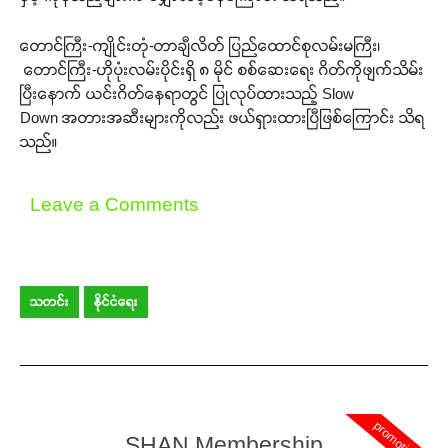
တောင်ကြီး-ကျိုင်းတုံ-တာချီလိတ် ပြည်ထောင်စုလမ်းမကြီး၊
တောင်ကြီး-ဟိုပုံးလမ်းပိုင်းရှိ ၈ မိုင် စစ်ဆေးရေး ဂိတ်ကိုဖျက်သိမ်း
ပြီးနောက် ယင်းဂိတ်နေရာတွင် ပြုလုပ်ထားသည့် Slow
Down အတားအဆီးများကိုလည်း ဖယ်ရှားထားပြီဖြစ်ကြောင်း သိရ
Support SHAN
သည်။
Your support keeps our voice
Leave a Comments
strong. Join us today and help
create a future where every story is
heard, every voice counts, and
justice can thrive.
သတင်း
နိုင်ငံရေး
Donate Now
promotion
SHAN Membership