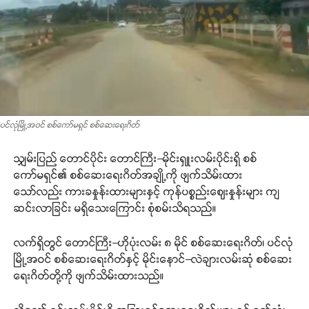
ပင်လုံမြို့အဝင် စစ်ကော်မရှင် စစ်ဆေးရေးဂိတ်
သျှမ်းပြည် တောင်ပိုင်း တောင်ကြီး–မိုင်းရှူးလမ်းပိုင်းရှိ စစ်
ကော်မရှင်၏ စစ်ဆေးရေးဂိတ်အချို့ကို ဖျက်သိမ်းထား
သော်လည်း ကားခနှုန်းထားများနှင့် ကုန်ပစ္စည်းဈေးနှုန်းများ ကျ
ဆင်းလာခြင်း မရှိသေးကြောင်း စုံစမ်းသိရသည်။
လက်ရှိတွင် တောင်ကြီး–ဟိုပုံးလမ်း ၈ မိုင် စစ်ဆေးရေးဂိတ်၊ ပင်လုံ
မြို့အဝင် စစ်ဆေးရေးဂိတ်နှင့် မိုင်းနောင်–လဲချားလမ်းဆုံ စစ်ဆေး
ရေးဂိတ်တို့ကို ဖျက်သိမ်းထားသည်။