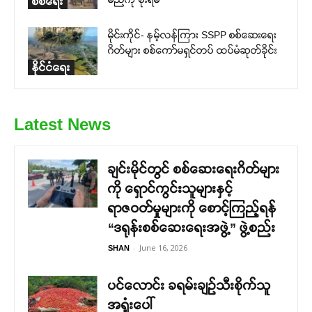
စစ်ရေး
မိုင်းကိုင်- နမ့်လန်ကြား SSPP စစ်ဆေးရေး
ဂိတ်များ စစ်ကော်မရှင်တပ် ထပ်မံဆုတ်ခိုင်း
နိုင်ငံရေး
Latest News
ချင်းမိုင်တွင် စစ်ဆေးရေးဂိတ်များ
ကို ရှောင်ကွင်းသူများနှင့်
ရာဇဝတ်မှုများကို စောင့်ကြည့်ရန်
“ဒရုန်းစစ်ဆေးရေးအဖွဲ့” ဖွဲ့စည်း
-
June 16, 2026
SHAN
ပင်လောင်း ခရမ်းချဉ်သီးစိုက်သူ
အရှုံးပေါ်