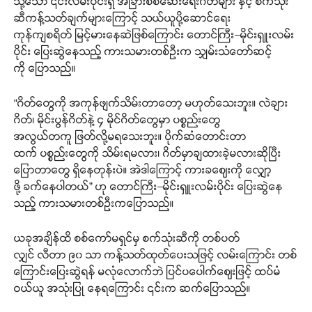
သို့သော် ၎င်းလမ်းပိုင်းရှိ အခြားစစ်ဆေးရေးဂိတ်များ နှင့် စက်သုံး
ဆီကန့်သတ်ချက်များကြောင့် သယ်ယူပို့ဆောင်ရေး
ကုန်ကျစရိတ် မြင့်မားနေဆဲဖြစ်ကြောင်း တောင်ကြီး–မိုင်းရှူးလမ်း
ပိုင်း ပြေးဆွဲနေသည့် ကားသမားတစ်ဦးက သျှမ်းသံတော်ဆင့်
ကို ပြောသည်။
“ဂိတ်တွေကို အကုန်ဖျက်သိမ်းတာတော့ မဟုတ်သေးဘူး။ လဲချား
ဂိတ်၊ မိုင်းပွန်ဂိတ်နဲ့ ၄ မိုင်ဂိတ်တွေမှာ ပစ္စည်းတွေ
အလွယ်တကူ ဖြတ်လို့မရသေးဘူး။ ပိုက်ဆံတောင်းတာ
ထက် ပစ္စည်းတွေကို သိမ်းရမလား၊ ဂိတ်မှာချထားခဲ့မလားဆိုပြီး
ပြောတာတွေ ရှိနေတုန်းပဲ။ အဲဒါကြောင့် ကားခဈေးကို လျှော့
ဖို့ ခက်နေပါတယ်” ဟု တောင်ကြီး–မိုင်းရှူးလမ်းပိုင်း ပြေးဆွဲနေ
သည့် ကားသမားတစ်ဦးကပြောသည်။
ယခုအချိန်ထိ စစ်ကော်မရှင်မှ စက်သုံးဆီကို တစ်ပတ်
လျှင် လီတာ ၉၀ သာ ကန့်သတ်ထုတ်ပေးသဖြင့် လမ်းကြောင်း တစ်
ကြောင်းပြေးဆွဲရန် မလုံလောက်ဘဲ ပြင်ပပေါက်ဈေးဖြင့် ထပ်မံ
ဝယ်ယူ အသုံးပြု နေရကြောင်း ၎င်းက ဆက်ပြောသည်။