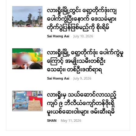
လားရှိုးမြို့တွင်း ရှော့တိုက်ဒုံးကျ
ပေါက်ကွဲပြီးနောက် ဒေသခံများ
တိုက်ပွဲပြန်ဖြစ်မည်ကို စိုးရိမ်
-
July 10, 2026
Sai Hseng Aai
လားရှိုးမြို့ ရှော့တိုက်ဒုံး ပေါက်ကွဲမှု
ကြောင့် အမျိုးသမီးတစ်ဦး
သေဆုံး၊ တစ်ဦးဒဏ်ရာရ
-
July 9, 2026
Sai Hseng Aai
လားရှိုးမှ သယ်ဆောင်လာသည့်
ကျပ် ၉ ဘီလီယံကျော်တန်ဖိုးရှိ
မူးယစ်ဆေးဝါးများ ဖမ်းဆီးရမိ
-
May 11, 2026
SHAN