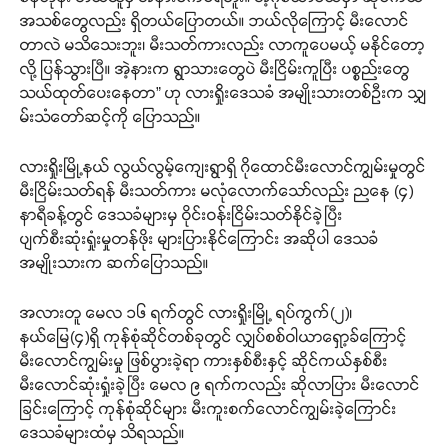
အသစ်တွေလည်း ရှိတယ်ပြောတယ်။ ဘယ်လိုကြောင့် မီးလောင်
တာလဲ မသိသေးဘူး၊ မီးသတ်ကားလည်း လာကူပေမယ့် မနိုင်တော့
လို့ ပြန်သွားပြီ။ အဲ့နားက ရွာသားတွေပဲ မီးငြိမ်းကူပြီး ပစ္စည်းတွေ
သယ်ထုတ်ပေးနေတာ” ဟု လားရှိုးဒေသခံ အမျိုးသားတစ်ဦးက သျှ
မ်းသံတော်ဆင့်ကို ပြောသည်။
လားရှိုးမြို့နယ် လွယ်လွမ့်ကျေးရွာရှိ ဂိုထောင်မီးလောင်ကျွမ်းမှုတွင်
မီးငြိမ်းသတ်ရန် မီးသတ်ကား မလုံလောက်သော်လည်း ညနေ (၄)
နာရီခန့်တွင် ဒေသခံများမှ ဝိုင်းဝန်းငြိမ်းသတ်နိုင်ခဲ့ပြီး
ပျက်စီးဆုံးရှုံးမှုတန်ဖိုး များပြားနိုင်ကြောင်း အဆိုပါ ဒေသခံ
အမျိုးသားက ဆက်ပြောသည်။
အလားတူ မေလ ၁၆ ရက်တွင် လားရှိုးမြို့ ရပ်ကွက်(၂)၊
နယ်မြေ(၄)ရှိ ကုန်စုံဆိုင်တစ်ခုတွင် လျှပ်စစ်ဝါယာရှော့ခ်ကြောင့်
မီးလောင်ကျွမ်းမှု ဖြစ်ပွားခဲ့ရာ ကားနှစ်စီးနှင့် ဆိုင်ကယ်နှစ်စီး
မီးလောင်ဆုံးရှုံးခဲ့ပြီး မေလ ၉ ရက်ကလည်း ဆိုလာပြား မီးလောင်
ခြင်းကြောင့် ကုန်စုံဆိုင်များ မီးကူးစက်လောင်ကျွမ်းခဲ့ကြောင်း
ဒေသခံများထံမှ သိရသည်။