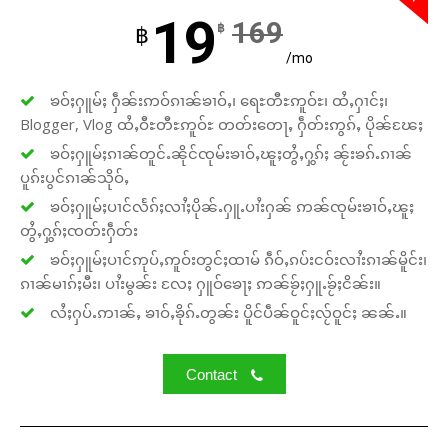
19
169
฿
฿
/mo
ၶဝ်ႈႁူမ်ႈ ႁဵၼ်းဢဝ်ၵၢၼ်ၶၢဝ်ႇ၊ ရေႊတီႊဢူဝ်ႊ၊ ထႆႇႁၢင်ႈ၊
Blogger, Vlog ထႆႇဝီႊတီႊဢူဝ်ႊ တတ်းတေႃႇ ႁဵတ်းဢွၵ်ႇ ပိုၼ်ၽႄႈ
ၶဝ်ႈႁူမ်ႈၵၢၼ်တူင်ႉၼိုင်ၸုမ်းၶၢဝ်ႇၽူႈတွႆႇႁွၵ်ႈ ၼႂ်းၶၵ်ႉၵၢၼ်
ပူၵ်းပွင်ၵၢၼ်သိုဝ်ႇ
ၶဝ်ႈႁူမ်ႈပၢင်လႅၵ်ႈလၢႆႈပိုၼ်ႉႁူႉပၢႆးႁၼ် ဢၼ်ၸုမ်းၶၢဝ်ႇၽူႈ
တွႆႇႁွၵ်ႈၸတ်းႁဵတ်း
ၶဝ်ႈႁူမ်ႈပၢင်ဢုပ်ႇဢူဝ်းတွင်ႈထၢမ် ၵဵဝ်ႇၵပ်းငဝ်းလၢႆးၵၢၼ်မိူင်း၊
ၵၢၼ်မၢၵ်ႈမီး၊ ပၢႆးမွၼ်း လႄႈ ႁူဝ်ၶေႃႈ ဢၼ်ၶႂ်ႈႁူႉၶႂ်ႈငိၼ်း။
လႆႈႁပ်ႉဢၢၼ်ႇ ၶၢဝ်ႇၶိုၵ်ႉတွၼ်း ပိူင်ပဵၼ်ဝူင်ႈလႂ်ဝူင်ႈ ၼၼ်ႉ။
Contact