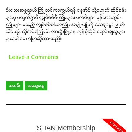
မီးဘေးအန္တရာယ် ကြိုတင်ကာကွယ်ရန် နေအိမ် သို့မဟုတ် ဆိုင်ခန်း
များမှ မထွက်ခွာမီ လျှပ်စစ်မီးကြိုးများ၊ ပလပ်များ၊ ဖုန်းအားသွင်း
ကြိုးများ စသည့် လျှပ်စစ်ဝါယာကြိုး အမျိုးမျိုးကို သေချာစွာ ဖြုတ်
သိမ်းရန် လိုအပ်ကြောင်း လားရှိုးမြို့နေ ကုန်စုံဆိုင် ရောင်းချသူများ
မှ သတိပေး ပြောဆိုထားသည်။
Leave a Comments
သတင်း
အထွေထွေ
promotion
SHAN Membership