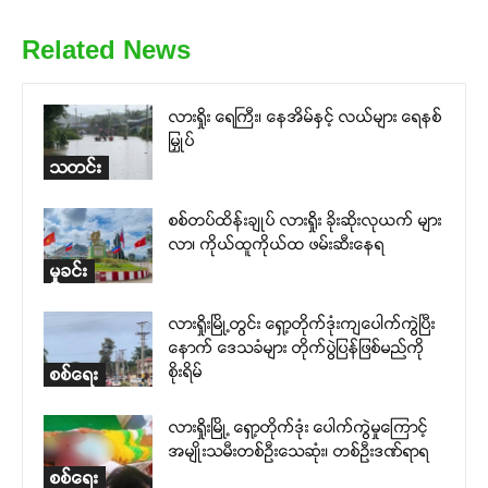
Related News
လားရှိုး ရေကြီး၊ နေအိမ်နှင့် လယ်များ ရေနစ်
မြှုပ်
သတင်း
စစ်တပ်ထိန်းချုပ် လားရှိုး ခိုးဆိုးလုယက် များ
လာ၊ ကိုယ်ထူကိုယ်ထ ဖမ်းဆီးနေရ
မှုခင်း
လားရှိုးမြို့တွင်း ရှော့တိုက်ဒုံးကျပေါက်ကွဲပြီး
နောက် ဒေသခံများ တိုက်ပွဲပြန်ဖြစ်မည်ကို
စိုးရိမ်
စစ်ရေး
လားရှိုးမြို့ ရှော့တိုက်ဒုံး ပေါက်ကွဲမှုကြောင့်
အမျိုးသမီးတစ်ဦးသေဆုံး၊ တစ်ဦးဒဏ်ရာရ
စစ်ရေး