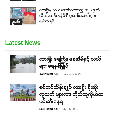
လားရှိုးမှ သယ်ဆောင်လာသည့် ကျပ် ၉ ဘီ
လီယံကျော်တန်ဖိုးရှိ မူးယစ်ဆေးဝါးများ
ဖမ်းဆီးရမိ
မှုခင်း
Latest News
လားရှိုး ရေကြီး၊ နေအိမ်နှင့် လယ်
များ ရေနစ်မြှုပ်
-
August 7, 2026
Sai Hseng Aai
စစ်တပ်ထိန်းချုပ် လားရှိုး ခိုးဆိုး
လုယက် များလာ၊ ကိုယ်ထူကိုယ်ထ
ဖမ်းဆီးနေရ
-
July 31, 2026
Sai Hseng Aai