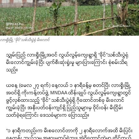
လားရှိုးမြို့ “ခိုင်”သစ်သီးပွဲရုံ မီးလောင်
သျှမ်းပြည် လားရှိုးမြို့အဝင် လွယ်လွမ့်ကျေးရွာရှိ “ခိုင်”သစ်သီးပွဲရုံ
မီးလောင်ကျွမ်းခဲ့ပြီး ပျက်စီးဆုံးရှုံးမှု များပြားကြောင်း စုံစမ်းသိရ
သည်။
ယနေ့ (မေလ ၂၇ ရက်) နေ့လယ် ၁ နာရီခန့်မှ စတင်ပြီး လားရှိုးမြို့
အဝင်ရှိ ကိုးကန့်တပ်ဖွဲ့ MNDAA ထိန်းချုပ် လွယ်လွမ့်ကျေးရွာတွင်
ဖွင့်လှစ်ထားသည့် “ခိုင်” သစ်သီးပွဲရုံရှိ ဂိုထောင်တစ်ခု မီးလောင်
ကျွမ်းခဲ့ပြီး အနီးပတ်ဝန်းကျင်ရှိ ပြည်သူများမှ ဝိုင်းဝန်း မီးငြိမ်း
သတ်ခဲ့ရကြောင်း ဒေသခံများက ပြောသည်။
“၁ နာရီကတည်းက မီးစလောင်တာကို ၂ နာရီလောက်အထိ မီးပြင်း
နေတုန်း ဘယ်သူမှ အနားမကပ်ရဲဘူး။ အဲ့ဂိုထောင်ထဲမှာ ဆိုင်ကယ်