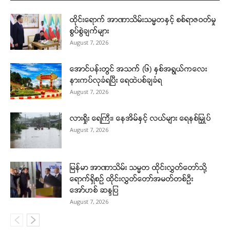
ထိုင်းရောက် အာဏာသိမ်းသမ္မတနှင့် စစ်ရာဇဝတ်မှု
စွပ်စွဲချက်များ
August 7, 2026
အောင်ပန်းတွင် အသက် (၆) နှစ်အရွယ်ကလေး
နားကပ်လုခံရပြီး ရေထဲပစ်ချခံရ
August 7, 2026
လားရှိုး ရေကြီး၊ နေအိမ်နှင့် လယ်များ ရေနစ်မြှုပ်
August 7, 2026
မြန်မာ အာဏာသိမ်း သမ္မတ ထိုင်းလွှတ်တော်သို့
ရောက်ရှိစဉ် ထိုင်းလွှတ်တော်အမတ်တစ်ဦး
အော်ဟစ် ဆန္ဒပြ
August 7, 2026