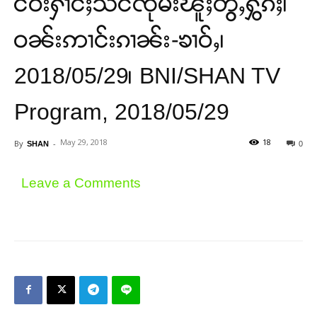
ငဝ်းႁၢင်ႈသဵင်ၸုမ်းၽူႈတွႆႇႁွၵ်ႈ၊
ဝၼ်းဢၢင်းၵၢၼ်း-ၶၢဝ်ႇ၊
2018/05/29၊ BNI/SHAN TV
Program, 2018/05/29
May 29, 2018
18
By
-
SHAN
0
Leave a Comments