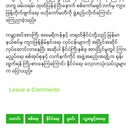
တကွ ဖမ်းဝရမ်း ထုတ်ပြန်ခဲ့ပြီးနောက် စစ်ကော်မရှင်ဘက်မှ ကျား
ဖြန့်တိုက်ဖျက်ရေး ဗဟိုကော်မတီကို ဖွဲ့စည်းလိုက်ကြောင်း
ကြေညာခဲ့သည်။
ကမ္ဘာ့အင်အားကြီး အမေရိကန်နှင့် တရုတ်နိုင်ငံတို့သည် မြန်မာ
နယ်စပ်မှ ကျားဖြန့်နှိမ်နင်းရေး လုပ်ငန်းများကို အပြိုင်အဆိုင်
လုပ်ဆောင်လာနေပြီး အဆိုပါ နိုင်ငံကြီးနှစ်ခု အားပြိုင်မှုတွင် ကြား
မညှပ်ရေး စစ်အုပ်စုနှင့် လက်နက်ကိုင် အဖွဲ့အစည်းအချို့က ရုန်း
ထွက်ရန် ကြိုးစားနေကြကြောင်း နိုင်ငံရေး လေ့လာသုံးသပ်သူများ
က ပြောသည်။
Leave a Comments
သတင်း
စစ်ရေး
နိုင်ငံရေး
မှုခင်း
လူ့အခွင့်အရေး