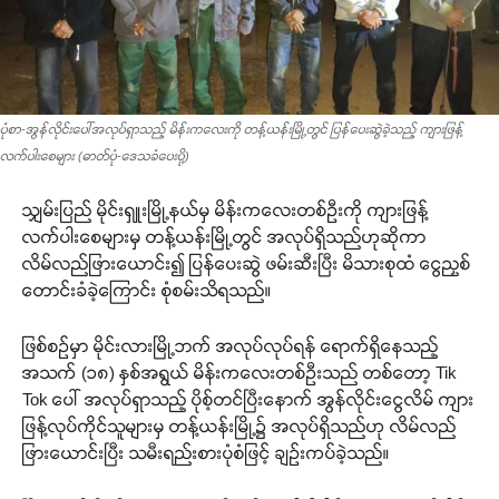
ပုံစာ-အွန်လိုင်းပေါ်အလုပ်ရှာသည့် မိန်းကလေးကို တန့်ယန်းမြို့တွင် ပြန်ပေးဆွဲခဲ့သည့် ကျားဖြန့်
လက်ပါးစေများ (ဓာတ်ပုံ-ဒေသခံပေးပို့)
သျှမ်းပြည် မိုင်းရှူးမြို့နယ်မှ မိန်းကလေးတစ်ဦးကို ကျားဖြန့်
လက်ပါးစေများမှ တန့်ယန်းမြို့တွင် အလုပ်ရှိသည်ဟုဆိုကာ
လိမ်လည်ဖြားယောင်း၍ ပြန်ပေးဆွဲ ဖမ်းဆီးပြီး မိသားစုထံ ငွေညှစ်
တောင်းခံခဲ့ကြောင်း စုံစမ်းသိရသည်။
ဖြစ်စဉ်မှာ မိုင်းလားမြို့ဘက် အလုပ်လုပ်ရန် ရောက်ရှိနေသည့်
အသက် (၁၈) နှစ်အရွယ် မိန်းကလေးတစ်ဦးသည် တစ်တော့ Tik
Tok ပေါ် အလုပ်ရှာသည့် ပိုစ့်တင်ပြီးနောက် အွန်လိုင်းငွေလိမ် ကျား
ဖြန့်လုပ်ကိုင်သူများမှ တန့်ယန်းမြို့၌ အလုပ်ရှိသည်ဟု လိမ်လည်
ဖြားယောင်းပြီး သမီးရည်းစားပုံစံဖြင့် ချဉ်းကပ်ခဲ့သည်။