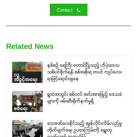
Contact
Related News
နှစ်စဉ် ရေကြီး တောင်ပြိုသည့် ဟိုပုံးဒေသ
သစ်ပင်စိုက်ရန် စစ်အစိုးရ တပင် ကျပ်လေး
လူ့
ရာဖြင့်ရောင်းချနေ
အခွင့်အရေး
ရွာငံအတွင်း စစ်တပ် အင်းအားဖြည့် ဒေသခံ
များကို ဖမ်းဆီးရိုက်နှက်မှုရှိ
စစ်ရေး
သေဒဏ်ပေးနိုင်သည့် အွန်လိုင်းလိမ်လည်မှု
တိုက်ဖျက်ရေး ဥပဒေကြမ်းကို ရွေးတု
လွှတ်တော် အတည်ပြု