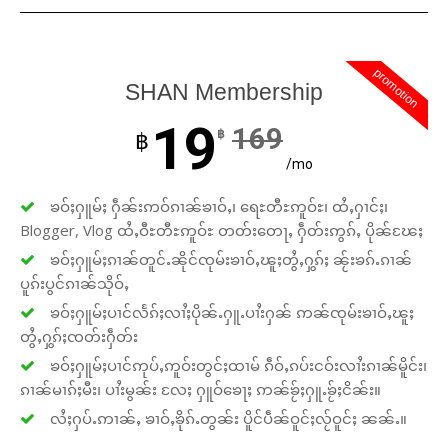
promotion
SHAN Membership
19
169
฿
฿
/mo
ၶဝ်ႈႁူမ်ႈ ႁဵၼ်းဢဝ်ၵၢၼ်ၶၢဝ်ႇ၊ ရေႊတီႊဢူဝ်ႊ၊ ထႆႇႁၢင်ႈ၊
Blogger, Vlog ထႆႇဝီႊတီႊဢူဝ်ႊ တတ်းတေႃႇ ႁဵတ်းဢွၵ်ႇ ပိုၼ်ၽႄႈ
ၶဝ်ႈႁူမ်ႈၵၢၼ်တူင်ႉၼိုင်ၸုမ်းၶၢဝ်ႇၽူႈတွႆႇႁွၵ်ႈ ၼႂ်းၶၵ်ႉၵၢၼ်
ပူၵ်းပွင်ၵၢၼ်သိုဝ်ႇ
ၶဝ်ႈႁူမ်ႈပၢင်လႅၵ်ႈလၢႆႈပိုၼ်ႉႁူႉပၢႆးႁၼ် ဢၼ်ၸုမ်းၶၢဝ်ႇၽူႈ
တွႆႇႁွၵ်ႈၸတ်းႁဵတ်း
ၶဝ်ႈႁူမ်ႈပၢင်ဢုပ်ႇဢူဝ်းတွင်ႈထၢမ် ၵဵဝ်ႇၵပ်းငဝ်းလၢႆးၵၢၼ်မိူင်း၊
ၵၢၼ်မၢၵ်ႈမီး၊ ပၢႆးမွၼ်း လႄႈ ႁူဝ်ၶေႃႈ ဢၼ်ၶႂ်ႈႁူႉၶႂ်ႈငိၼ်း။
လႆႈႁပ်ႉဢၢၼ်ႇ ၶၢဝ်ႇၶိုၵ်ႉတွၼ်း ပိူင်ပဵၼ်ဝူင်ႈလႂ်ဝူင်ႈ ၼၼ်ႉ။