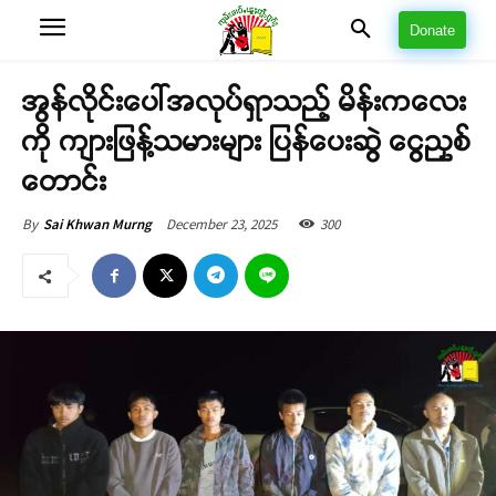
Donate
အွန်လိုင်းပေါ်အလုပ်ရှာသည့် မိန်းကလေး
ကို ကျားဖြန့်သမားများ ပြန်ပေးဆွဲ ငွေညှစ်
တောင်း
December 23, 2025
300
By
Sai Khwan Murng