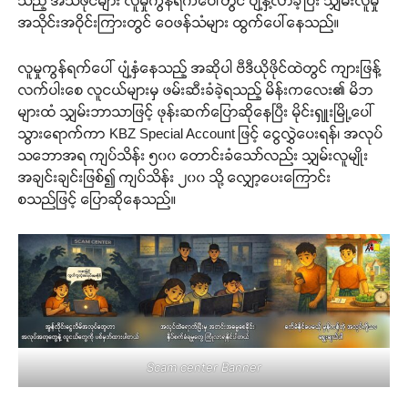
သည့် အသံဖိုင်များ လူမှုကွန်ရက်ပေါ်တွင် ပျံ့နှံ့လာခဲ့ပြီး သျှမ်းလူမှု
အသိုင်းအဝိုင်းကြားတွင် ဝေဖန်သံများ ထွက်ပေါ်နေသည်။
လူမှုကွန်ရက်ပေါ် ပျံ့နှံနေသည့် အဆိုပါ ဗီဒီယိုဖိုင်ထဲတွင် ကျားဖြန့်
လက်ပါးစေ လူငယ်များမှ ဖမ်းဆီးခံခဲ့ရသည့် မိန်းကလေး၏ မိဘ
များထံ သျှမ်းဘာသာဖြင့် ဖုန်းဆက်ပြောဆိုနေပြီး မိုင်းရှူးမြို့ပေါ်
သွားရောက်ကာ KBZ Special Account ဖြင့် ငွေလွှဲပေးရန်၊ အလုပ်
သဘောအရ ကျပ်သိန်း ၅၀၀ တောင်းခံသော်လည်း သျှမ်းလူမျိုး
အချင်းချင်းဖြစ်၍ ကျပ်သိန်း ၂၀၀ သို့ လျှော့ပေးကြောင်း
စသည်ဖြင့် ပြောဆိုနေသည်။
Scam center Banner