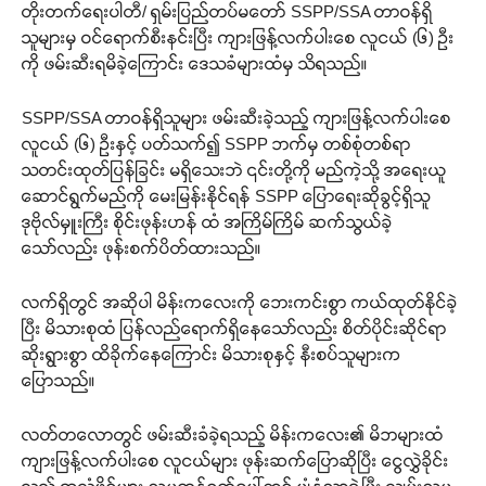
တိုးတက်ရေးပါတီ/ ရှမ်းပြည်တပ်မတော် SSPP/SSA တာဝန်ရှိ
သူများမှ ဝင်ရောက်စီးနင်းပြီး ကျားဖြန့်လက်ပါးစေ လူငယ် (၆) ဦး
ကို ဖမ်းဆီးရမိခဲ့ကြောင်း ဒေသခံများထံမှ သိရသည်။
SSPP/SSA တာဝန်ရှိသူများ ဖမ်းဆီးခဲ့သည့် ကျားဖြန့်လက်ပါးစေ
လူငယ် (၆) ဦးနှင့် ပတ်သက်၍ SSPP ဘက်မှ တစ်စုံတစ်ရာ
သတင်းထုတ်ပြန်ခြင်း မရှိသေးဘဲ ၎င်းတို့ကို မည်ကဲ့သို့ အရေးယူ
ဆောင်ရွက်မည်ကို မေးမြန်းနိုင်ရန် SSPP ပြောရေးဆိုခွင့်ရှိသူ
ဒုဗိုလ်မှူးကြီး စိုင်းဖုန်းဟန် ထံ အကြိမ်ကြိမ် ဆက်သွယ်ခဲ့
သော်လည်း ဖုန်းစက်ပိတ်ထားသည်။
လက်ရှိတွင် အဆိုပါ မိန်းကလေးကို ဘေးကင်းစွာ ကယ်ထုတ်နိုင်ခဲ့
ပြီး မိသားစုထံ ပြန်လည်ရောက်ရှိနေသော်လည်း စိတ်ပိုင်းဆိုင်ရာ
ဆိုးရွားစွာ ထိခိုက်နေကြောင်း မိသားစုနှင့် နီးစပ်သူများက
ပြောသည်။
လတ်တလောတွင် ဖမ်းဆီးခံခဲ့ရသည့် မိန်းကလေး၏ မိဘများထံ
ကျားဖြန့်လက်ပါးစေ လူငယ်များ ဖုန်းဆက်ပြောဆိုပြီး ငွေလွှဲခိုင်း