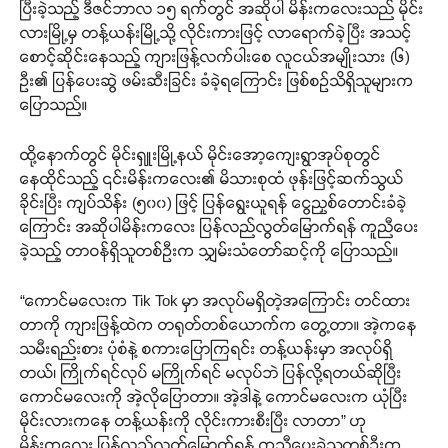
ပြီးခဲ့သည့် ဒီဇင်ဘာလ ၁၅ ရက်တွင် အဆိုပါ မိန်းကလေးသည် မိုင်း
လားမြို့မှ တန့်ယန်းမြို့သို့ လိုင်းကားဖြင့် လာရောက်ခဲ့ပြီး အသင့်
စောင့်ဆိုင်းနေသည့် ကျားဖြန့်လက်ပါးစေ လူငယ်အမျိုးသား (၆)
ဦး၏ ပြန်ပေးဆွဲ ဖမ်းဆီးခြင်း ခံခဲ့ရကြောင်း ဖြစ်စဉ်သိရှိသူများက
ပြောသည်။
ထို့နောက်တွင် မိုင်းရှူးမြို့နယ် မိုင်းအော့ကျေးရွာအုပ်စုတွင်
နေထိုင်သည့် ၎င်းမိန်းကလေး၏ မိသားစုထံ ဖုန်းဖြင့်ဆက်သွယ်
ခိုင်းပြီး ကျပ်သိန်း (၅၀၀) ဖြင့် ပြန်ရွေးယူရန် ငွေညှစ်တောင်းခံခဲ့
ကြောင်း အဆိုပါမိန်းကလေး ပြန်လည်လွတ်မြောက်ရန် ကူညီပေး
ခဲ့သည့် တာဝန်ရှိသူတစ်ဦးက သျှမ်းသံတော်ဆင့်ကို ပြောသည်။
“ကောင်မလေးက Tik Tok မှာ အလုပ်မရှိတဲ့အကြောင်း တင်ထား
တာကို ကျားဖြန့်ထဲက တရုတ်တစ်ယောက်က တွေ့တာ။ အဲ့ကနေ
သမီးရည်းစား ပုံစံနဲ့ စကားပြောကြရင်း တန့်ယန်းမှာ အလုပ်ရှိ
တယ်၊ ကြိုက်ရင်လုပ် မကြိုက်ရင် မလုပ်ဘဲ ပြန်လို့ရတယ်ဆိုပြီး
ကောင်မလေးကို အဲ့လိုပြောတာ။ အဲ့ဒါနဲ့ ကောင်မလေးက ယုံပြီး
မိုင်းလားကနေ တန့်ယန်းကို လိုင်းကားစီးပြီး လာတာ” ဟု
မိန်းကလေး ပြန်လည်လွတ်မြောက်ရန် ကူညီပေးခဲ့သူတစ်ဦးက