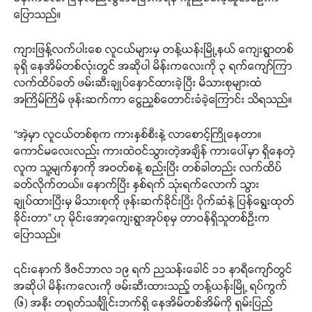
ပြောသည်။
ကျားဖြန့်လက်ပါးစေ လူငယ်များမှ တန့်ယန်းမြို့နယ် ကျေးရွာတစ်
ခုရှိ နေအိမ်တစ်လုံးတွင် အဆိုပါ မိန်းကလေးကို ၃ ရက်ကျော်ကြာ
လက်ထိပ်ခတ် ဖမ်းဆီးချုပ်နှောင်ထားခဲ့ပြီး မိသားစုများထံ
အကြိမ်ကြိမ် ဖုန်းဆက်ကာ ငွေညှစ်တောင်းခံခဲ့ကြောင်း သိရသည်။
“အဲ့မှာ လူငယ်တစ်စုက ကားနှစ်စီးနဲ့ လာစောင့်ကြိုနေတာ။
ကောင်မလေးလည်း ကားထဲဝင်သွားတဲ့အချိန် ကားပေါ်မှာ ရှိနေတဲ့
လူက သူ့မျက်နှာကို အဝတ်စနဲ့ စည်းပြီး တစ်ခါတည်း လက်ထိပ်
ခတ်လိုက်တယ်။ နောက်ပြီး နှစ်ရက် သုံးရက်လောက် သွား
ချုပ်ထားပြီးမှ မိသားစုကို ဖုန်းဆက်ခိုင်းပြီး ပိုက်ဆံနဲ့ ပြန်ရွေးထုတ်
ခိုင်းတာ” ဟု မိုင်းအော့ကျေးရွာအုပ်စုမှ တာဝန်ရှိသူတစ်ဦးက
ပြောသည်။
၎င်းနောက် ဒီဇင်ဘာလ ၁၉ ရက် ညသန်းခေါင် ၁၁ နာရီကျော်တွင်
အဆိုပါ မိန်းကလေးကို ဖမ်းဆီးထားသည့် တန့်ယန်းမြို့ ရပ်ကွက်
(၆) အနီး တရုတ်သင်္ချိုင်းဘက်ရှိ နေအိမ်တစ်အိမ်ကို ရှမ်းပြည်