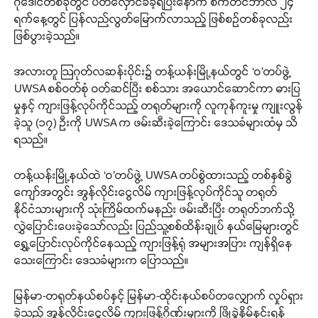
ဂိုဒေါင်တစ်ခုတွင် ပိတ်လှောင်ခံခဲ့ရပြီးနောက် စက်တင်ဘာလ ၂၄
ရက်နေ့တွင် ပြန်လည်လွတ်မြောက်လာသည့် ဖြစ်စဉ်တစ်ခုလည်း
ဖြစ်ပွားခဲ့သည်။
အလားတူ ဩဂုတ်လဆန်းပိုင်း၌ တန့်ယန်းမြို့နယ်တွင် ‘ဝ’တပ်ဖွဲ့
UWSA စစ်ဝတ်စုံ ဝတ်ဆင်ပြီး စစ်သား အယောင်ဆောင်ကာ ဓားပြ
မှုနှင့် ကျားဖြန့်လုပ်ကိုင်သည့် တရုတ်များကို လူကုန်ကူးမှု ကျူးလွန်
ခဲ့သူ (၁၇) ဦးကို UWSA က ဖမ်းဆီးခဲ့ကြောင်း ဒေသခံများထံမှ သိ
ရသည်။
တန့်ယန်းမြို့နယ်ထဲ ‘ဝ’တပ်ဖွဲ့ UWSA တပ်စွဲထားသည့် တစ်နှစ်ခွဲ
ကျော်အတွင်း အွန်လိုင်းငွေလိမ် ကျားဖြန့်လုပ်ကိုင်သူ တရုတ်
နိုင်ငံသားများကို သုံးကြိမ်ထက်မနည်း ဖမ်းဆီးပြီး တရုတ်ဘက်သို့
လွှဲပြောင်းပေးခဲ့သော်လည်း ပြည်သူ့စစ်ထိန်းချုပ် နယ်မြေများတွင်
ရွှေ့ပြောင်းလုပ်ကိုင်နေသည့် ကျားဖြန့်ရုံ အများအပြား ကျန်ရှိနေ
သေးကြောင်း ဒေသခံများက ပြောသည်။
မြန်မာ-တရုတ်နယ်စပ်နှင့် မြန်မာ-ထိုင်းနယ်စပ်တလျှောက် လှုပ်ရှား
ခဲ့သည့် အွန်လိုင်းငွေလိမ် ကျားဖြန့်ဂိုဏ်းများကို ဖြိုခွဲနှိမ်နှင်းရန်