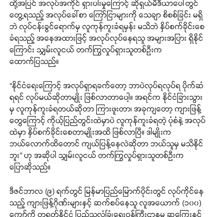
ထို့အပြင် အလုပ်အကိုင် ရှားပါးမှုကြောင့် ဆိုရှယ်မီဒီယာပေါ်တွင်
တွေ့ရသည့် အလုပ်ခေါ်စာ ကြော်ငြာများကို သေချာ စိစစ်ခြင်း မရှိ
ဘဲ လုပ်ငန်းခွင်ရောက်မှ လူကုန်ကူးခံရမှန်း မသိဘဲ နှိပ်စက်ခိုင်းစေ
ခံရသည့် အနေအထားဖြင့် အလုပ်လုပ်နေရသူ အများအပြား ရှိနိုင်
ကြောင်း သျှမ်းလူငယ် တက်ကြွလှုပ်ရှားသူတစ်ဦးက
ထောက်ပြသည်။
“နိုင်ငံရေးကြောင့် အလုပ်ရှာရခက်တော့ ဘာပဲလုပ်ရလုပ်ရ ပိုက်ဆံ
ရရင် လုပ်မယ်ဆိုတာမျိုး ဖြစ်လာတာပေါ့။ အရင်က နိုင်ငံခြားသွား
မှ လူကုန်ကူးခံရတယ်ဆိုတာ ကြားဖူးတာ၊ အခုကျတော့ ကျားဖြန့်
တွေကြောင့် ကိုယ့်ပြည်တွင်းထဲမှာပဲ လူကုန်ကူးခံရတဲ့ ပုံစံနဲ့ အလုပ်
ထဲမှာ နှိပ်စက်ခိုင်းစေတာမျိုးအထိ ဖြစ်လာပြီ။ ဒါမျိုးက
ဘယ်လောက်ထိတောင် ကျယ်ပြန့်နေလဲဆိုတာ ဘယ်သူမှ မသိနိုင်
ဘူး” ဟု အဆိုပါ သျှမ်းလူငယ် တက်ကြွလှုပ်ရှားသူတစ်ဦးက
ပြောဆိုသည်။
ဒီဇင်ဘာလ (၉) ရက်တွင် မြန်မာပြည်မြောက်ပိုင်းတွင် လုပ်ကိုင်နေ
သည့် ကျားဖြန့်ဂိုဏ်းများနှင့် ဆက်စပ်နေသူ လူအယောက် (၁၀၀)
ကျော်ကို တရုတ်နိုင်ငံ ပြည်သူ့လုံခြုံရေးဝန်ကြီးဌာနမှ ဆုကြေးနှင့်