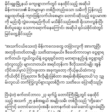
မိုင်းရှူးမြို့နယ် ကျေးရွာဘက်တွင် နေထိုင်သည့် အဆိုပါ
မိန်းကလေး၏ မိဘများမှာ တစ်ဦးတည်းသော သမီးကို ပြန်လည်
ရွေးထုတ်ရန် ကျားဖြန့်လက်ပါးစေများ တောင်းဆိုသည့် ငွေပမာဏ
ကို မည်သို့ လွှဲပေးရမည်ကိုပင် မသိနိုင်သည်အထိ ရိုးသားလွန်းပြီး
စိတ်ပူဆွေး သောကရောက်နေကြောင်း အဆိုပါ ရုပ်သံဖိုင်ထဲတွင်
မြင်တွေ့နိုင်သည်။
“အသက်ငယ်သေးတဲ့ မိန်းကလေးတွေ တခြားလူကို အားကျပြီး
အတုခိုးတတ်တာမျိုး သတိထားရမယ်။ ဒီခေတ်ကာလမှာ ငွေရှာရ
ခက်တယ်၊ လွယ်လွယ်နဲ့ ငွေရချင်တော့ မတရားနည်းနဲ့ ငွေရှာချင်
တဲ့လူလည်း များလာတယ်။ အရင်တုန်းက ဒီလိုသတင်းမျိုး အွန်
လိုင်းပေါ်မှာပဲ ကြားဖူးတာ၊ အခုကျတော့ ကိုယ့်နယ်ထဲကလူ
ကိုယ်တိုင် ကြုံရတာ။ ဒီလိုမျိုးဖြစ်တာ အရမ်းစိုးရိမ်ရတယ်”ဟု သျှ
မ်းလူငယ် တက်ကြွလှုပ်ရှားသူတစ်ဦးက သတိပေး ပြောဆိုသည်။
ပြီးခဲ့တဲ့ စက်တင်ဘာလ ၂၃ ရက်၌ တောင်ကြီးမြို့တွင် နေထိုင်
သည့် အသက် ၂၅ နှစ်အရွယ် အမျိုးသမီး တစ်ဦးသည် “တို့ဆေး”
ကြောင့် တောင်လေးလုံးအနီး တောနက်ထဲ ခေါ်ဆောင်သွားခံရပြီး