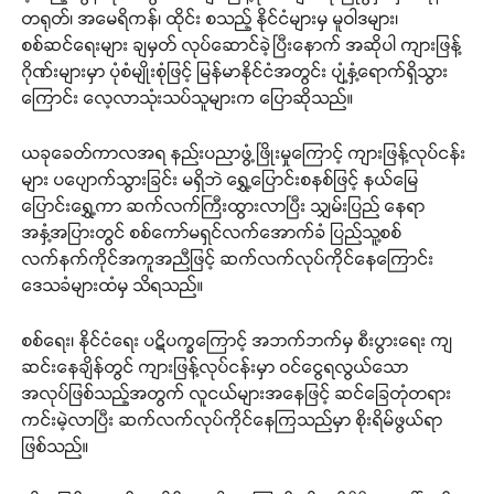
တရုတ်၊ အမေရိကန်၊ ထိုင်း စသည့် နိုင်ငံများမှ မူဝါဒများ၊
စစ်ဆင်ရေးများ ချမှတ် လုပ်ဆောင်ခဲ့ပြီးနောက် အဆိုပါ ကျားဖြန့်
ဂိုဏ်းများမှာ ပုံစံမျိုးစုံဖြင့် မြန်မာနိုင်ငံအတွင်း ပျံ့နှံ့ရောက်ရှိသွား
ကြောင်း လေ့လာသုံးသပ်သူများက ပြောဆိုသည်။
ယခုခေတ်ကာလအရ နည်းပညာဖွံ့ဖြိုးမှုကြောင့် ကျားဖြန့်လုပ်ငန်း
များ ပပျောက်သွားခြင်း မရှိဘဲ ရွှေ့ပြောင်းစနစ်ဖြင့် နယ်မြေ
ပြောင်းရွှေ့ကာ ဆက်လက်ကြီးထွားလာပြီး သျှမ်းပြည် နေရာ
အနှံ့အပြားတွင် စစ်ကော်မရှင်လက်အောက်ခံ ပြည်သူ့စစ်
လက်နက်ကိုင်အကူအညီဖြင့် ဆက်လက်လုပ်ကိုင်နေကြောင်း
ဒေသခံများထံမှ သိရသည်။
စစ်ရေး၊ နိုင်ငံရေး ပဋိပက္ခကြောင့် အဘက်ဘက်မှ စီးပွားရေး ကျ
ဆင်းနေချိန်တွင် ကျားဖြန့်လုပ်ငန်းမှာ ဝင်ငွေရလွယ်သော
အလုပ်ဖြစ်သည့်အတွက် လူငယ်များအနေဖြင့် ဆင်ခြေတုံတရား
ကင်းမဲ့လာပြီး ဆက်လက်လုပ်ကိုင်နေကြသည်မှာ စိုးရိမ်ဖွယ်ရာ
ဖြစ်သည်။