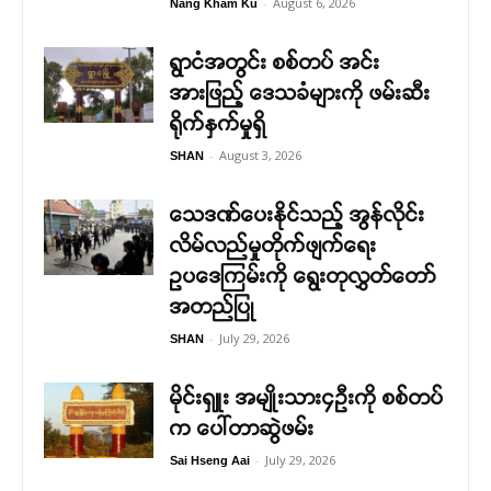
-
August 6, 2026
Nang Kham Ku
ရွာငံအတွင်း စစ်တပ် အင်း
အားဖြည့် ဒေသခံများကို ဖမ်းဆီး
ရိုက်နှက်မှုရှိ
-
August 3, 2026
SHAN
သေဒဏ်ပေးနိုင်သည့် အွန်လိုင်း
လိမ်လည်မှုတိုက်ဖျက်ရေး
ဥပဒေကြမ်းကို ရွေးတုလွှတ်တော်
အတည်ပြု
-
July 29, 2026
SHAN
မိုင်းရှူး အမျိုးသား၄ဉီးကို စစ်တပ်
က ပေါ်တာဆွဲဖမ်း
-
July 29, 2026
Sai Hseng Aai