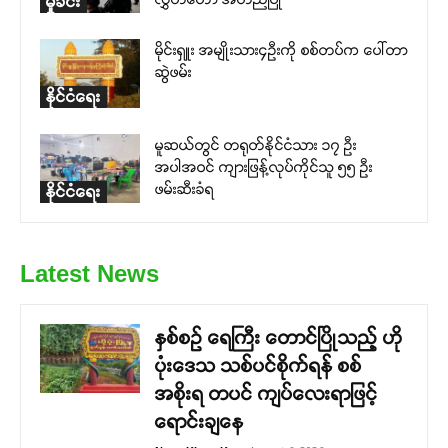
မှုခင်း
မိုင်းရှူး အမျိုးသား၄ဉီးကို စစ်တပ်က ပေါ်တာ
ဆွဲဖမ်း
နိုင်ငံရေး
မူဆယ်တွင် တရုတ်နိုင်ငံသား ၁၇ ဦး
အပါအဝင် ကျားဖြန့်လုပ်ကိုင်သူ ၅၅ ဦး
ဖမ်းဆီးခံရ
နိုင်ငံရေး
Latest News
နှစ်စဉ် ရေကြီး တောင်ပြိုသည့် ဟို
ပုံးဒေသ သစ်ပင်စိုက်ရန် စစ်
အစိုးရ တပင် ကျပ်လေးရာဖြင့်
ရောင်းချနေ