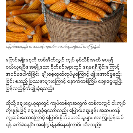
ပြောင်းဈေးနှုန်း အဆမတန် ကျဆင်း၊ တောင်သူအရှုံးပေါ် အကြွေးနွံနစ်
ပြောင်းမျိုးစေ့ကို တစ်အိတ်လျှင် ကျပ် နှစ်သိန်းအထိ ပေး၍
ဝယ်ယူရပြီး၊ အချို့သော စိုက်ခင်းများတွင် ရေမရရှိခြင်းကြောင့်
အပင်မပေါက်ခြင်း၊ မျိုးစေ့ထုတ်လုပ်မှုကြောင့် မျိုးအောင်မှုနည်း
ခြင်း စသည့် ပြဿနာများကြောင့် နောက်တစ်ကြိမ် ချေးငွေယူပြီး
ပြန်လည်စိုက်ပျိုးခဲ့ရသည်။
ထိုသို့ ချေးငွေယူရာတွင် ကျပ်တစ်ရာအတွက် တစ်လလျှင် ငါးကျပ်
တိုးနှုန်းဖြင့် ချေးယူခဲ့ရသော်လည်း ပြောင်းဈေးနှုန်း အဆမတန်
ကျဆင်းသောကြောင့် ပြောင်းစိုက်တောင်သူများ အကြွေးပြန်ဆပ်
ရန် ခက်ခဲနေပြီး အကြွေးနွံနစ်နေကြောင်း သိရသည်။