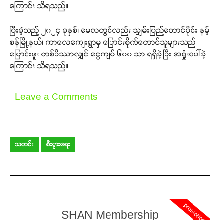
ကြောင်း သိရသည်။
ပြီးခဲ့သည့် ၂၀၂၄ ခုနှစ်၊ မေလတွင်လည်း သျှမ်းပြည်တောင်ပိုင်း နမ့်
စန်မြို့နယ်၊ ကာလေကျေးရွာမှ ပြောင်းစိုက်တောင်သူများသည်
ပြောင်းဖူး တစ်ပိဿာလျှင် ငွေကျပ် ၆၀၀ သာ ရရှိခဲ့ပြီး အရှုံးပေါ်ခဲ့
ကြောင်း သိရသည်။
Leave a Comments
သတင်း
စီးပွားရေး
promotion
SHAN Membership