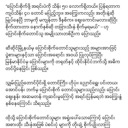
“ပြောင်းစိုက်ဖို့ အရင်းပဲကို သိန်း ၅၀ လောက်ရှိတယ်။ ပြန်ရတာက
ကျပ်သိန်း ၄၀ တောင် မပြည့်ဘူး။ အကြွေးကလည်း အတိုးနဲ့ဆို
မြုပ်နေပြီ ဘာမှကို မကျန်တာ ဒီနှစ်က။ ဈေးကောင်းမလားဆိုပြီး
စိုက်ထားတာ၊ နောက်နှစ်ဆို တခြားသီးနှံ စိုက်မှရမယ်” – ဟု
ပြောင်းစိုက်တောင်သူ အမျိုးသားတစ်ဦးက ပြောသည်။
ဆီဆိုင်မြို့နယ်မှ ပြောင်းစိုက်တောင်သူများသည် အများအားဖြင့်
ပွဲစားများနှင့်သာ ပြောင်းအရောင်း အဝယ် ပြုလုပ်ကြပြီး
မြန်မာနိုင်ငံမှ ပြောင်းများကို တရုတ်နှင့် ထိုင်းနိုင်ငံဘက်သို့ အဓိက
တင်ပို့နေခြင်း ဖြစ်သည်။
သျှမ်းပြည်တောင်ပိုင်းရှိ တောင်ကြီး၊ ဟိုပုံး၊ ညောင်ရွှေ၊ ပင်းတယ၊
အောင်ပန်း ဘက်မှ ပြောင်းစိုက် တောင်သူများသည်လည်း ပြောင်း
ဈေးနှုန်း အဆမတန် ကျဆင်းမှုကြောင့် အရင်းပြန်မရဘဲ အကြွေးနွံ
နစ်နေကြောင်း သိရသည်။
ထိုသို့ ပြောင်းစိုက်တောင်သူများ အရှုံးပေါ်သောကြောင့် ပြောင်း
အစားထိုး သီးနှံအဖြစ် ပဲစင်းငုံ များကို တိုးချဲ့ စိုက်ပျိုးလာကြ