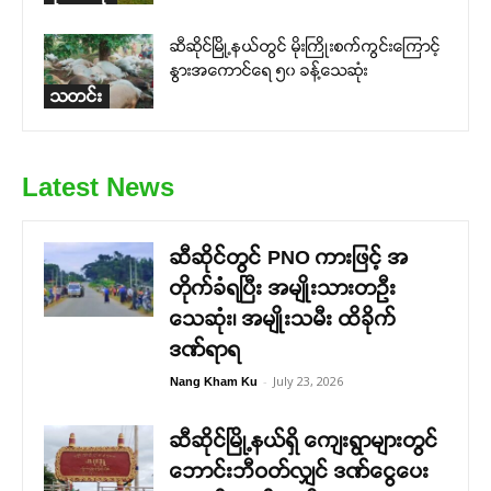
ဆီဆိုင်မြို့နယ်တွင် မိုးကြိုးစက်ကွင်းကြောင့်
နွားအကောင်ရေ ၅၀ ခန့်သေဆုံး
သတင်း
Latest News
ဆီဆိုင်တွင် PNO ကားဖြင့် အ
တိုက်ခံရပြီး အမျိုးသားတဉီး
သေဆုံး၊ အမျိုးသမီး ထိခိုက်
ဒဏ်ရာရ
-
July 23, 2026
Nang Kham Ku
ဆီဆိုင်မြို့နယ်ရှိ ကျေးရွာများတွင်
ဘောင်းဘီဝတ်လျှင် ဒဏ်ငွေပေး