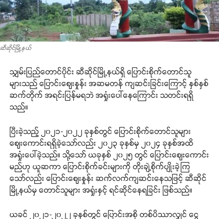
ဆီဆိုင်မြို့နယ်
သျှမ်းပြည်တောင်ပိုင်း ဆီဆိုင်မြို့နယ်ရှိ ပြောင်းစိုက်တောင်သူ
များသည် ပြောင်းဈေးနှုန်း အဆမတန် ကျဆင်းခြင်းကြောင့် နှစ်နှစ်
ဆက်တိုက် အရင်းပြန်မရဘဲ အရှုံးပေါ်နေကြောင်း သတင်းရရှိ
သည်။
ပြီးခဲ့သည့် ၂၀၂၁-၂၀၂၂ ခုနှစ်တွင် ပြောင်းစိုက်တောင်သူများ
ဈေးကောင်းရရှိခဲ့သော်လည်း ၂၀၂၃ ခုနှစ်မှ ၂၀၂၄ ခုနှစ်အထိ
အရှုံးပေါ်ခဲ့သည်။ သို့သော် ယခုနှစ် ၂၀၂၅ တွင် ပြောင်းဈေးကောင်း
မည်ဟု ယူဆကာ ပြောင်းစိုက်ခင်းများကို တိုးချဲ့စိုက်ပျိုးခဲ့ကြ
သော်လည်း ပြောင်းဈေးနှုန်း ဆက်လက်ကျဆင်းနေသဖြင့် ဆီဆိုင်
မြို့နယ်မှ တောင်သူများ အရှုံးနှင့် ရင်ဆိုင်နေရခြင်း ဖြစ်သည်။
ယခင် ၂၀၂၁-၂၀၂၂ ခုနှစ်တွင် ပြောင်းအစို တစ်ပိဿာလျှင် ငွေ