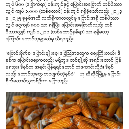
ကျပ် ၆၀၀ (ခြောက်ရာ) ဝန်းကျင်နှင့် ပြောင်းအခြောက် တစ်ပိဿာ
လျှင် ကျပ် ၁,၀၀၀ (တစ်ထောင်) ဝန်းကျင် ရရှိခဲ့သော်လည်း ၂၀၂၃
မှ ၂၀၂၅ ခုနှစ်အထိ လက်ရှိကာလတွင်မူ ပြောင်းအစို တစ်ပိဿာ
လျှင် ငွေကျပ် ၈၀၀ သာ ရရှိပြီး၊ ပြောင်းအခြောက်လည်း တစ်
ပိဿာလျှင် ကျပ် ၁,၂၀၀ (တစ်ထောင့်နှစ်ရာ) သာ ရရှိတော့
ကြောင်း တောင်သူများထံမှ သိရသည်။
“ပြောင်းစိုက်ခ၊ ပြောင်းမျိုးစေ့၊ မြေဩဇာတွေက ဈေးကြီးတယ်။ ဒီ
နှစ်က ပြောင်းဈေးကလည်း မရှိဘူး။ တစ်ချို့ဆို အရင်းတောင် ပြန်
မရဘူး။ ဒီနှစ်က အရင်းပြန်ရရင်တောင် ကံကောင်းလို့ပဲ။ ဒီနှစ်
လည်း တောင်သူတွေ ဘဝပျက်တဲ့နှစ်ပဲ” – ဟု ဆီဆိုင်မြို့မှ ပြောင်း
စိုက်တောင်သူတစ်ဦးက ပြောသည်။