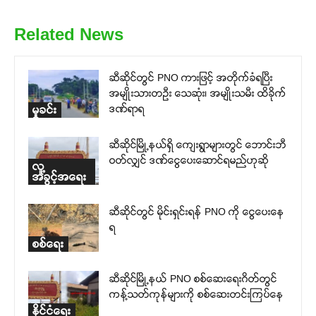
Related News
ဆီဆိုင်တွင် PNO ကားဖြင့် အတိုက်ခံရပြီး
အမျိုးသားတဉီး သေဆုံး၊ အမျိုးသမီး ထိခိုက်
ဒဏ်ရာရ
မှုခင်း
ဆီဆိုင်မြို့နယ်ရှိ ကျေးရွာများတွင် ဘောင်းဘီ
ဝတ်လျှင် ဒဏ်ငွေပေးဆောင်ရမည်ဟုဆို
လူ့
အခွင့်အရေး
ဆီဆိုင်တွင် မိုင်းရှင်းရန် PNO ကို ငွေပေးနေ
ရ
စစ်ရေး
ဆီဆိုင်မြို့နယ် PNO စစ်ဆေးရေးဂိတ်တွင်
ကန့်သတ်ကုန်များကို စစ်ဆေးတင်းကြပ်နေ
နိုင်ငံရေး