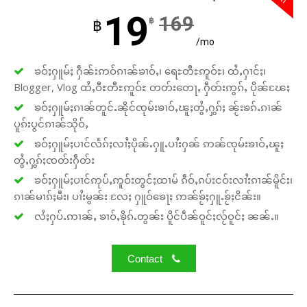
19
169
฿
฿
/mo
ၶဝ်ႈႁူမ်ႈ ႁဵၼ်းဢဝ်ၵၢၼ်ၶၢဝ်ႇ၊ ရေႊတီႊဢူဝ်ႊ၊ ထႆႇႁၢင်ႈ၊
Blogger, Vlog ထႆႇဝီႊတီႊဢူဝ်ႊ တတ်းတေႃႇ ႁဵတ်းဢွၵ်ႇ ပိုၼ်ၽႄႈ
ၶဝ်ႈႁူမ်ႈၵၢၼ်တူင်ႉၼိုင်ၸုမ်းၶၢဝ်ႇၽူႈတွႆႇႁွၵ်ႈ ၼႂ်းၶၵ်ႉၵၢၼ်
ပူၵ်းပွင်ၵၢၼ်သိုဝ်ႇ
ၶဝ်ႈႁူမ်ႈပၢင်လႅၵ်ႈလၢႆႈပိုၼ်ႉႁူႉပၢႆးႁၼ် ဢၼ်ၸုမ်းၶၢဝ်ႇၽူႈ
တွႆႇႁွၵ်ႈၸတ်းႁဵတ်း
ၶဝ်ႈႁူမ်ႈပၢင်ဢုပ်ႇဢူဝ်းတွင်ႈထၢမ် ၵဵဝ်ႇၵပ်းငဝ်းလၢႆးၵၢၼ်မိူင်း၊
ၵၢၼ်မၢၵ်ႈမီး၊ ပၢႆးမွၼ်း လႄႈ ႁူဝ်ၶေႃႈ ဢၼ်ၶႂ်ႈႁူႉၶႂ်ႈငိၼ်း။
လႆႈႁပ်ႉဢၢၼ်ႇ ၶၢဝ်ႇၶိုၵ်ႉတွၼ်း ပိူင်ပဵၼ်ဝူင်ႈလႂ်ဝူင်ႈ ၼၼ်ႉ။
Contact