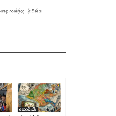
်ၶေႃႈ ဢၼ်ၶႂ်ႈႁူႉၶႂ်ႈငိၼ်း။
ဆောင်းပါး