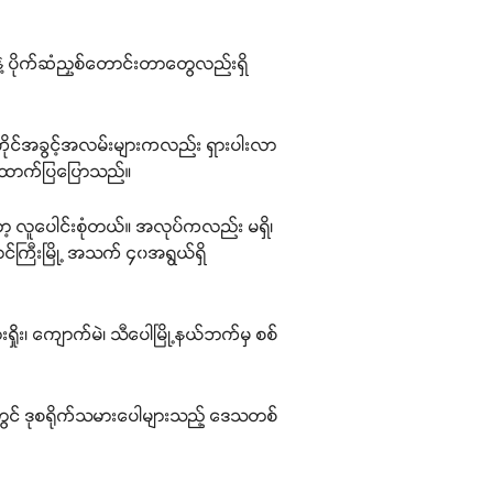
ာနဲ့ ပိုက်ဆံညှစ်တောင်းတာတွေလည်းရှိ
အကိုင်အခွင့်အလမ်းများကလည်း ရှားပါးလာ
 က ထောက်ပြပြောသည်။
ော့ လူပေါင်းစုံတယ်။ အလုပ်ကလည်း မရှိ၊
င်ကြီးမြို့ အသက် ၄၀အရွယ်ရှိ
လားရှိုး၊ ကျောက်မဲ၊ သီပေါမြို့နယ်ဘက်မှ စစ်
ိတွင် ဒုစရိုက်သမားပေါများသည့် ဒေသတစ်