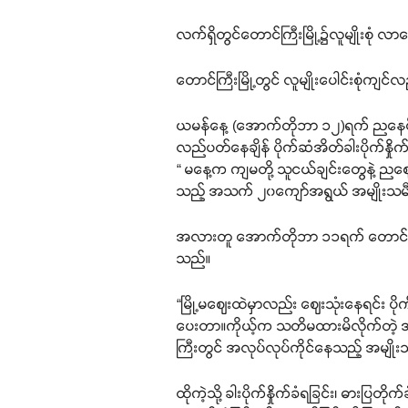
လက်ရှိတွင်တောင်ကြီးမြို့၌လူမျိုးစ
တောင်ကြီးမြို့တွင် လူမျိုးပေါင်းစုံကျင်လည
ယမန်နေ့ (အောက်တိုဘာ ၁၂)ရက် ညနေပိုင်း
လည်ပတ်နေချိန် ပိုက်ဆံအိတ်ခါးပိုက်နှို
“ မနေ့က ကျမတို့ သူငယ်ချင်းတွေနဲ့ ညစျေ
သည့် အသက် ၂၀ကျော်အရွယ် အမျိုးသမီ
အလားတူ အောက်တိုဘာ ၁၁ရက် တောင်ကြီးမြိ
သည်။
“မြို့မဈေးထဲမှာလည်း ဈေးသုံးနေရင်း ပ
ပေးတာ။ကိုယ့်က သတိမထားမိလိုက်တဲ့ အချ
ကြီးတွင် အလုပ်လုပ်ကိုင်နေသည့် အမျိ
ထိုကဲ့သို့ ခါးပိုက်နှိုက်ခံရခြင်း၊ ဓားပြ