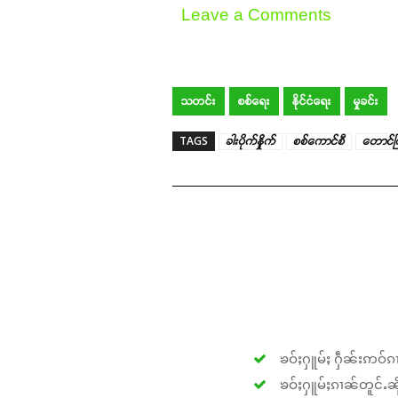
Leave a Comments
သတင်း
စစ်ရေး
နိုင်ငံရေး
မှုခင်း
TAGS
ခါးပိုက်နှိုက်
စစ်ကောင်စီ
တောင်က
ၶဝ်ႈႁူမ်ႈ ႁဵၼ်းဢဝ်ၵၢ
ၶဝ်ႈႁူမ်ႈၵၢၼ်တူင်ႉၼိုင