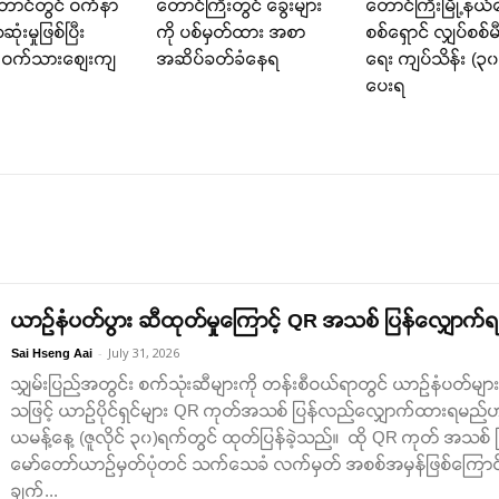
တောင်တွင် ဝက်နာ
တောင်ကြီးတွင် ခွေးများ
တောင်ကြီးမြို့နယ
ံးမှုဖြစ်ပြီး
ကို ပစ်မှတ်ထား အစာ
စစ်ရှောင် လျှပ်စစ်မီ
 ဝက်သားစျေးကျ
အဆိပ်ခတ်ခံနေရ
ရေး ကျပ်သိန်း (၃
ပေးရ
ယာဉ်နံပတ်ပွား ဆီထုတ်မှုကြောင့် QR အသစ် ပြန်လျှောက်
-
July 31, 2026
Sai Hseng Aai
သျှမ်းပြည်အတွင်း စက်သုံးဆီများကို တန်းစီဝယ်ရာတွင် ယာဉ်နံပတ်များကို
သဖြင့် ယာဉ်ပိုင်ရှင်များ QR ကုတ်အသစ် ပြန်လည်လျှောက်ထားရမည်ဟု လ
ယမန့်နေ့ (ဇူလိုင် ၃၀)ရက်တွင် ထုတ်ပြန်ခဲ့သည်။ ထို QR ကုတ် အသစ
မော်တော်ယာဉ်မှတ်ပုံတင် သက်သေခံ လက်မှတ် အစစ်အမှန်ဖြစ်ကြေ
ချက်...