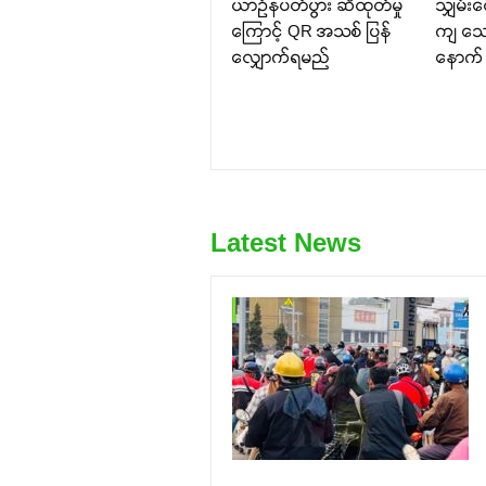
ယာဉ်နံပတ်ပွား ဆီထုတ်မှု
သျှမ်း
ကြောင့် QR အသစ် ပြန်
ကျ သေဆု
လျှောက်ရမည်
နောက်
Latest News