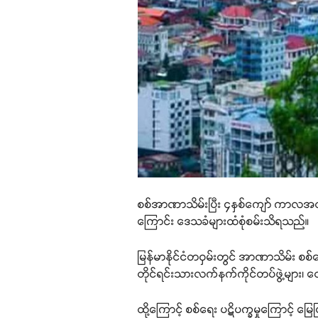
စစ်အာဏာသိမ်းပြီး ၄နှစ်ကျော် ကာလအတွင်
ကြောင်း ဒေသခံများထံစုံစမ်းသိရသည်။
မြန်မာနိုင်ငံတဝှမ်းတွင် အာဏာသိမ်း စစ်က
တိုင်ရင်းသားလက်နက်ကိုင်တပ်ဖွဲ့များ၊ 
ထို့ကြောင့် စစ်ရေး ပဋိပက္ခမှုကြောင့် မ