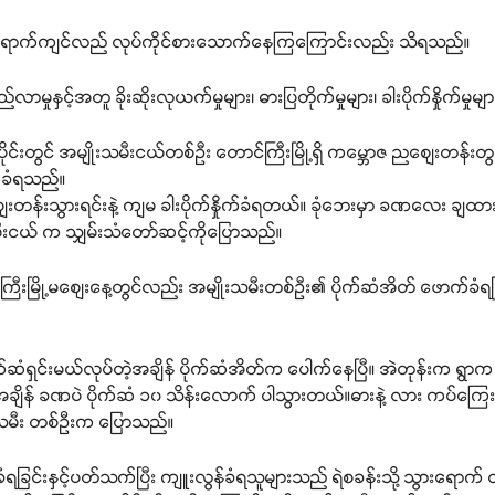
ုံ လာရောက်ကျင်လည် လုပ်ကိုင်စားသောက်နေကြကြောင်းလည်း သိရသည်။
်လာမှုနှင့်အတူ ခိုးဆိုးလုယက်မှုများ၊ ဓားပြတိုက်မှုများ၊ ခါးပိုက်နှိုက်မှ
တွင် အမျိုးသမီးငယ်တစ်ဉီး တောင်ကြီးမြို့ရှိ ကမ္ဘောဇ ညစျေးတန်းတွင်
က်ခံရသည်။
းတန်းသွားရင်းနဲ့ ကျမ ခါးပိုက်နှိုက်ခံရတယ်။ ခုံဘေးမှာ ခဏလေး ချထားတ
းငယ် က သျှမ်းသံတော်ဆင့်ကိုပြောသည်။
ု့မစျေးနေ့တွင်လည်း အမျိုးသမီးတစ်ဉီး၏ ပိုက်ဆံအိတ် ဖောက်ခံရပြီး၊ ပ
ိုက်ဆံရှင်းမယ်လုပ်တဲ့အချိန် ပိုက်ဆံအိတ်က ပေါက်နေပြီ။ အဲတုန်းက 
ိန် ခဏပဲ ပိုက်ဆံ ၁၀ သိန်းလောက် ပါသွားတယ်။ဓားနဲ့ လား ကပ်ကြေးနဲ
ုးသမီး တစ်ဦးက ပြောသည်။
တိုက်ခံရခြင်းနှင့်ပတ်သက်ပြီး ကျူးလွန်ခံရသူများသည် ရဲစခန်းသို့ သွားရောက် 