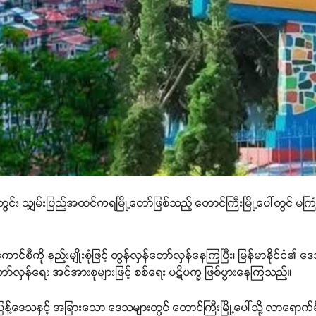
း သျှမ်းပြည်အထင်ကရမြို့တော်ဖြစ်သည့် တောင်ကြီးမြို့ပေါ်တွင် မကြု
ောင်စီကို နည်းမျိုးစုံဖြင့် တွန်လှန်တော်လှန်နေကြပြီး၊ မြန်မာနိုင်ငံ၏ 
တော်လှန်ရေး အင်အားစုများဖြင့် စစ်ရေး ပဋိပက္ခ ဖြစ်ပွားနေကြသည်။
ြေပြန့်ဒေသနှင့် အခြားသော ဒေသများတွင် တောင်ကြီးမြို့ပေါ်သို့ လာရောက်ခိ