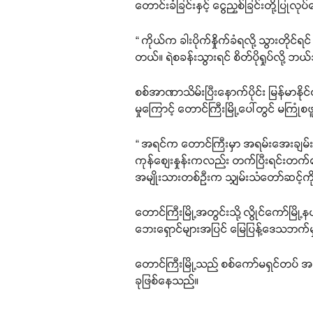
တောင်းခံခြင်းနှင့် ငွေညှစ်ခြင်းတို့ပြုလ
“ ကိုယ်က ခါးပိုက်နှိုက်ခံရလို့ သွားတိ
တယ်။ ရဲစခန်းသွားရင် စိတ်ပိုရှုပ်လို့
စစ်အာဏာသိမ်းပြီးနောက်ပိုင်း မြန်မာန
မှုကြောင့် တောင်ကြီးမြို့ပေါ်တွင် မကြ
“ အရင်က တောင်ကြီးမှာ အရမ်းအေးချမ်းတယ
ကုန်စျေးနှုန်းကလည်း တက်ပြီးရင်းတက်တ
အမျိုးသားတစ်ဉီးက သျှမ်းသံတော်ဆင့်က
တောင်ကြီးမြို့အတွင်းသို့ လွိုင်ကော်မြို့နယ
ဘေးရှောင်များအပြင် မြေပြန့်ဒေသဘက်
တောင်ကြီးမြို့သည် စစ်ကော်မရှင်တပ် အ
ခုဖြစ်နေသည်။