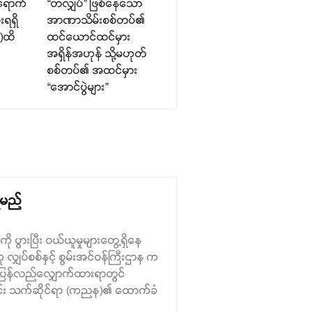
်ရောက်
“တံလျှပ်” ဖြစ်နေသော
းရရှိ
အာဏာသိမ်းစစ်တပ်၏
၀)ထိ
ထင်ယောင်ထင်မှား
အရှိန်အဟုန် သို့မဟုတ်
စစ်တပ်၏ အထင်မှား
“အောင်ပွဲများ”
ရမည်
 ပွားပြီး ဝယ်ယူမှုများတွေ့ရှိနေ
ျှပ်စစ်နှင့် စွမ်းအင်ဝန်ကြီးဌာန က
် ပြန်လည်လျှောက်ထားရာတွင်
ာင်း သက်ဆိုင်ရာ (ကညန)၏ ထောက်ခံ