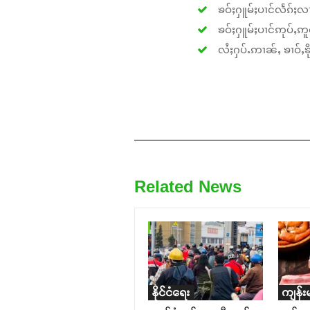
ၶဝ်ႈႁူမ်ႈပၢင်လႅၵ်ႈလၢ
ၶဝ်ႈႁူမ်ႈပၢင်ဢုပ်ႇဢူဝ
လႆႈႁပ်ႉဢၢၼ်ႇ ၶၢဝ်ႇၶိုၵ
Related News
နိုင်ငံရေး
ကျန်း