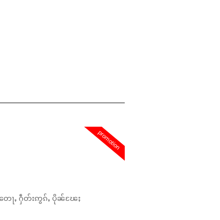
promotion
တေႃႇ ႁဵတ်းဢွၵ်ႇ ပိုၼ်ၽႄႈ