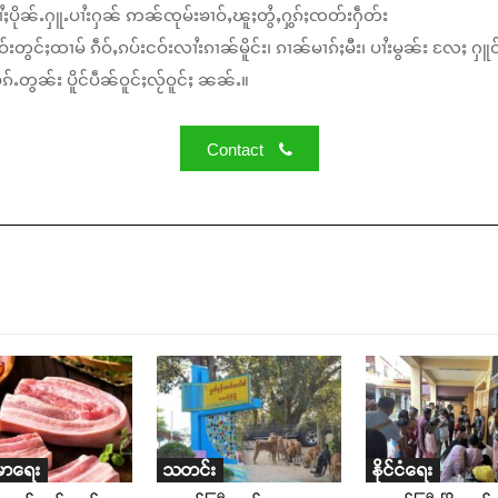
ႆႈပိုၼ်ႉႁူႉပၢႆးႁၼ် ဢၼ်ၸုမ်းၶၢဝ်ႇၽူႈတွႆႇႁွၵ်ႈၸတ်းႁဵတ်း
်းတွင်ႈထၢမ် ၵဵဝ်ႇၵပ်းငဝ်းလၢႆးၵၢၼ်မိူင်း၊ ၵၢၼ်မၢၵ်ႈမီး၊ ပၢႆးမွၼ်း လႄႈ ႁူဝ
်ႉတွၼ်း ပိူင်ပဵၼ်ဝူင်ႈလႂ်ဝူင်ႈ ၼၼ်ႉ။
Contact
မာရေး
သတင်း
နိုင်ငံရေး