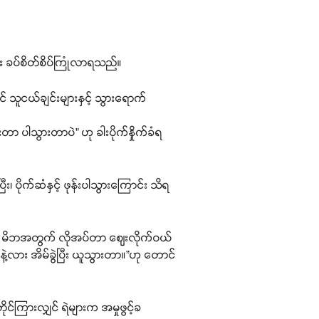
ုများ ခပ်စိတ်စိပ်ကြုံလာရသည်။
 သူငယ်ချင်းများနှင့် သွားရောက်
ာ ပါသွားတာပဲ” ဟု ခါးပိုက်နှိုက်ခံရ
ိုက်ဆံနှင့် ဖုန်းပါသွားကြောင်း သိရ
ရွာက မိဘအတွက် လိုအပ်တာ ဈေးလိုက်ဝယ်
့လား အိမ်ခွဲပြီး ယူသွားတာ။”ဟု တောင်
တိုင်ကြားလျှင် ရဲများက အမှုဖွင့်ခ