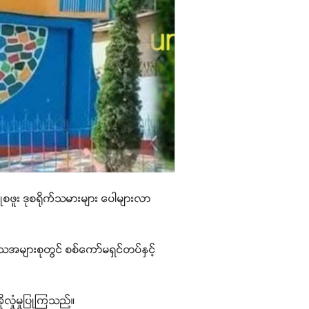
ံစဖူး ဒုစရိုက်သမားများ ပေါများလာ
ဒေသအများစုတွင် စစ်ကော်မရှင်တပ်နှင့်
ုလှုံမှုပြုကြသည်။