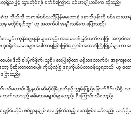
ုပ်လေ့ရှိသဖြင့် သွားတိုင်ရန် ခက်ခဲကြောင်း ၎င်းအမျိုးသမီးက ဆိုသည်။
ုင်ရင် ရဲက ကိုယ်ကို တရားခံစစ်သလိုပြန်မေးတာနဲ့ နောက်ဖုန်းကို စစ်ဆေးတ
 ဘယ်သူမှ မတိုင်ချင်ဘူး” ဟု အထက်ပါ အမျိုးသမီးက ပြောသည်။
ိုင်ငံအတွင်း ကုန်စျေးနှုန်းများလည်း အဆမတန်မြင့်တက်လာပြီး၊ အလုပ်
ုံစဖူး ဒုစရိုက်သမားများ ပေါလာရခြင်းဖြစ်ကြောင်း တောင်ကြီးမြို့ခံများ
်။ ဒီလို ခါးပိုက်နှိုက်၊ သူခိုး၊ ဓားပြဆိုတာ မရှိသလောက်ပဲ။ အခုကျတ
ော့ ပိုဆိုးလာတာပေါ့။ ကိုယ့်လုံခြုံရေးကိုယ်ပဲတာဝန်ယူရတယ်” ဟု တော
ိုပြောသည်။
်၊ ပင်လောင်းမြို့နယ်၊ ဆီဆိုင်မြို့နယ်နှင့် သျှမ်းပြည်မြောက်ပိုင်း သိန္နီ၊ 
မှ တက်လာသည့် စစ်ဘေးရှောင်များလည်း ရှိကြောင်း သိရသည်။
ရှေ့ပိုင်းတိုင်း စစ်ဌာနချုပ် အခြေစိုက်သည့် ဒေသဖြစ်သော်လည်း လက်ရှ