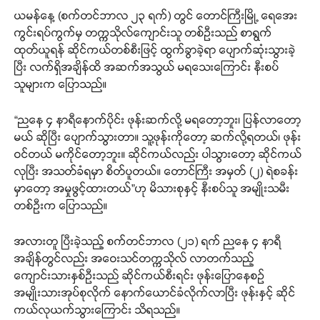
ယမန်နေ့ (စက်တင်ဘာလ ၂၃ ရက်) တွင် တောင်ကြီးမြို့ ရေအေး
ကွင်းရပ်ကွက်မှ တက္ကသိုလ်ကျောင်းသူ တစ်ဦးသည် စာရွက်
ထုတ်ယူရန် ဆိုင်ကယ်တစ်စီးဖြင့် ထွက်ခွာခဲ့ရာ ပျောက်ဆုံးသွားခဲ့
ပြီး လက်ရှိအချိန်ထိ အဆက်အသွယ် မရသေးကြောင်း နီးစပ်
သူများက ပြောသည်။
“ညနေ ၄ နာရီနောက်ပိုင်း ဖုန်းဆက်လို့ မရတော့ဘူး၊ ပြန်လာတော့
မယ် ဆိုပြီး ပျောက်သွားတာ။ သူ့ဖုန်းကိုတော့ ဆက်လို့ရတယ်၊ ဖုန်း
ဝင်တယ် မကိုင်တော့ဘူး။ ဆိုင်ကယ်လည်း ပါသွားတော့ ဆိုင်ကယ်
လုပြီး အသတ်ခံရမှာ စိတ်ပူတယ်။ တောင်ကြီး အမှတ် (၂) ရဲစခန်း
မှာတော့ အမှုဖွင့်ထားတယ်”ဟု မိသားစုနှင့် နီးစပ်သူ အမျိုးသမီး
တစ်ဦးက ပြောသည်။
အလားတူ ပြီးခဲ့သည့် စက်တင်ဘာလ (၂၁) ရက် ညနေ ၄ နာရီ
အချိန်တွင်လည်း အဝေးသင်တက္ကသိုလ် လာတက်သည့်
ကျောင်းသားနှစ်ဦးသည် ဆိုင်ကယ်စီးရင်း ဖုန်းပြောနေစဉ်
အမျိုးသားအုပ်စုလိုက် နောက်ယောင်ခံလိုက်လာပြီး ဖုန်းနှင့် ဆိုင်
ကယ်လုယက်သွားကြောင်း သိရသည်။