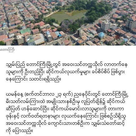
တောင်ကြီး
သျှမ်းပြည် တောင်ကြီးမြို့တွင် အဝေးသင်တက္ကသိုလ် လာတက်နေ
သူများကို ဦးတည်ပြီး ဆိုင်ကယ်လုယက်မှုများ ခပ်စိပ်စိပ် ဖြစ်ပွား
နေကြောင်း သတင်းရရှိသည်။
ယမန်နေ့ (စက်တင်ဘာလ ၂၃ ရက်) ညနေပိုင်းတွင် တောင်ကြီးမြို့
မီးသတ်လမ်းကြားထဲ အမျိုးသားနှစ်ဉီးမှ လူပြတ်ချိန်၌ ဆိုင်ကယ်
ဆီပြတ် ဟန်ဆောင်ပြီး၊ ဆိုင်ကယ်မောင်းလာသူများကို တားကာ
ဖုန်းနှင့် လက်ဝတ်ရတနာများ လုယက်နေကြောင်း ဖြစ်စဉ်သိရှိသူ
အဝေးသင်တက္ကသိုလ် ကျောင်းသားတစ်ဉီးက သျှမ်းသံတော်ဆင့်
ကို ပြောသည်။