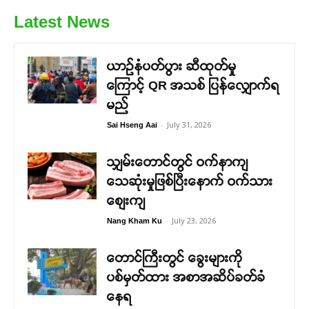
Latest News
ယာဉ်နံပတ်ပွား ဆီထုတ်မှု
ကြောင့် QR အသစ် ပြန်လျှောက်ရ
မည်
-
July 31, 2026
Sai Hseng Aai
သျှမ်းတောင်တွင် ဝက်နာကျ
သေဆုံးမှုဖြစ်ပြီးနောက် ဝက်သား
စျေးကျ
-
July 23, 2026
Nang Kham Ku
တောင်ကြီးတွင် ခွေးများကို
ပစ်မှတ်ထား အစာအဆိပ်ခတ်ခံ
နေရ