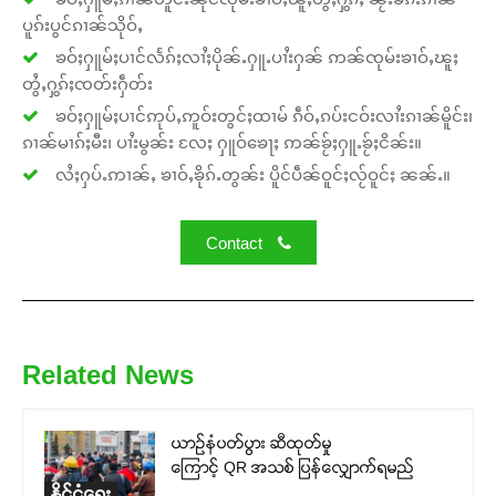
ပူၵ်းပွင်ၵၢၼ်သိုဝ်ႇ
ၶဝ်ႈႁူမ်ႈပၢင်လႅၵ်ႈလၢႆႈပိုၼ်ႉႁူႉပၢႆးႁၼ် ဢၼ်ၸုမ်းၶၢဝ်ႇၽူႈ
တွႆႇႁွၵ်ႈၸတ်းႁဵတ်း
ၶဝ်ႈႁူမ်ႈပၢင်ဢုပ်ႇဢူဝ်းတွင်ႈထၢမ် ၵဵဝ်ႇၵပ်းငဝ်းလၢႆးၵၢၼ်မိူင်း၊
ၵၢၼ်မၢၵ်ႈမီး၊ ပၢႆးမွၼ်း လႄႈ ႁူဝ်ၶေႃႈ ဢၼ်ၶႂ်ႈႁူႉၶႂ်ႈငိၼ်း။
လႆႈႁပ်ႉဢၢၼ်ႇ ၶၢဝ်ႇၶိုၵ်ႉတွၼ်း ပိူင်ပဵၼ်ဝူင်ႈလႂ်ဝူင်ႈ ၼၼ်ႉ။
Contact
Related News
ယာဉ်နံပတ်ပွား ဆီထုတ်မှု
ကြောင့် QR အသစ် ပြန်လျှောက်ရမည်
နိုင်ငံရေး