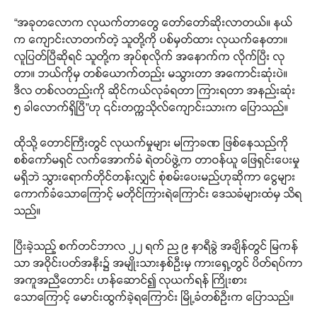
“အခုတလောက လုယက်တာတွေ တော်တော်ဆိုးလာတယ်။ နယ်
က ကျောင်းလာတက်တဲ့ သူတို့ကို ပစ်မှတ်ထား လုယက်နေတာ။
လူပြတ်ပြီဆိုရင် သူတို့က အုပ်စုလိုက် အနောက်က လိုက်ပြီး လု
တာ။ ဘယ်ကိုမှ တစ်ယောက်တည်း မသွားတာ အကောင်းဆုံးပဲ။
ဒီလ တစ်လတည်းကို ဆိုင်ကယ်လုခံရတာ ကြားရတာ အနည်းဆုံး
၅ ခါလောက်ရှိပြီ”ဟု ၎င်းတက္ကသိုလ်ကျောင်းသားက ပြောသည်။
ထိုသို့ တောင်ကြီးတွင် လုယက်မှုများ မကြာခဏ ဖြစ်နေသည်ကို
စစ်ကော်မရှင် လက်အောက်ခံ ရဲတပ်ဖွဲ့က တာဝန်ယူ ဖြေရှင်းပေးမှု
မရှိဘဲ သွားရောက်တိုင်တန်းလျှင် စုံစမ်းပေးမည်ဟုဆိုကာ ငွေများ
ကောက်ခံသောကြောင့် မတိုင်ကြားရဲကြောင်း ဒေသခံများထံမှ သိရ
သည်။
ပြီးခဲ့သည့် စက်တင်ဘာလ ၂၂ ရက် ည ၉ နာရီခွဲ အချိန်တွင် မြကန်
သာ အဝိုင်းပတ်အနီး၌ အမျိုးသားနှစ်ဦးမှ ကားရှေ့တွင် ပိတ်ရပ်ကာ
အကူအညီတောင်း ဟန်ဆောင်၍ လုယက်ရန် ကြိုးစား
သောကြောင့် မောင်းထွက်ခဲ့ရကြောင်း မြို့ခံတစ်ဦးက ပြောသည်။