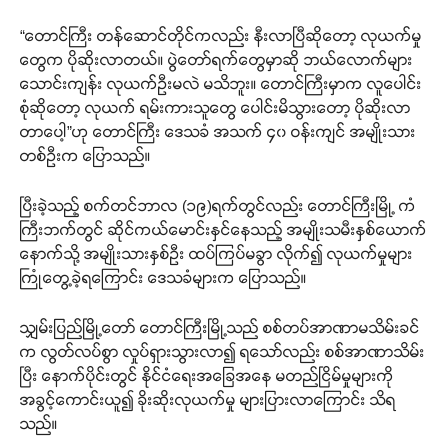
“တောင်ကြီး တန်ဆောင်တိုင်ကလည်း နီးလာပြီဆိုတော့ လုယက်မှု
တွေက ပိုဆိုးလာတယ်။ ပွဲတော်ရက်တွေမှာဆို ဘယ်လောက်များ
သောင်းကျန်း လုယက်ဦးမလဲ မသိဘူး။ တောင်ကြီးမှာက လူပေါင်း
စုံဆိုတော့ လုယက် ရမ်းကားသူတွေ ပေါင်းမိသွားတော့ ပိုဆိုးလာ
တာပေါ့”ဟု တောင်ကြီး ဒေသခံ အသက် ၄၀ ဝန်းကျင် အမျိုးသား
တစ်ဦးက ပြောသည်။
ပြီးခဲ့သည့် စက်တင်ဘာလ (၁၉)ရက်တွင်လည်း တောင်ကြီးမြို့ ကံ
ကြီးဘက်တွင် ဆိုင်ကယ်မောင်းနှင်နေသည့် အမျိုးသမီးနှစ်ယောက်
နောက်သို့ အမျိုးသားနှစ်ဦး ထပ်ကြပ်မခွာ လိုက်၍ လုယက်မှုများ
ကြုံတွေ့ခဲ့ရကြောင်း ဒေသခံများက ပြောသည်။
သျှမ်းပြည်မြို့တော် တောင်ကြီးမြို့သည် စစ်တပ်အာဏာမသိမ်းခင်
က လွတ်လပ်စွာ လှုပ်ရှားသွားလာ၍ ရသော်လည်း စစ်အာဏာသိမ်း
ပြီး နောက်ပိုင်းတွင် နိုင်ငံရေးအခြေအနေ မတည်ငြိမ်မှုများကို
အခွင့်ကောင်းယူ၍ ခိုးဆိုးလုယက်မှု များပြားလာကြောင်း သိရ
သည်။