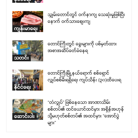
သျှမ်းတောင်တွင် ဝက်နာကျ သေဆုံးမှုဖြစ်ပြီး
နောက် ဝက်သားစျေးကျ
ကျန်းမာရေး
တောင်ကြီးတွင် ခွေးများကို ပစ်မှတ်ထား
အစာအဆိပ်ခတ်ခံနေရ
သတင်း
တောင်ကြီးမြို့နယ်ရောက် စစ်ရှောင်
လျှပ်စစ်မီးရရှိရေး ကျပ်သိန်း (၃၀)ထိပေးရ
နိုင်ငံရေး
“တံလျှပ်” ဖြစ်နေသော အာဏာသိမ်း
စစ်တပ်၏ ထင်ယောင်ထင်မှား အရှိန်အဟုန်
သို့မဟုတ်စစ်တပ်၏ အထင်မှား “အောင်ပွဲ
ဆောင်းပါး
များ”