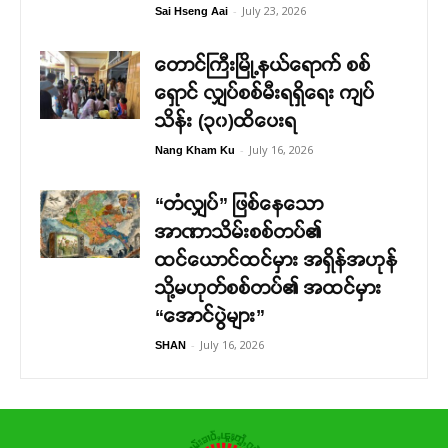
-
July 23, 2026
Sai Hseng Aai
တောင်ကြီးမြို့နယ်ရောက် စစ်
ရှောင် လျှပ်စစ်မီးရရှိရေး ကျပ်
သိန်း (၃၀)ထိပေးရ
-
July 16, 2026
Nang Kham Ku
“တံလျှပ်” ဖြစ်နေသော
အာဏာသိမ်းစစ်တပ်၏
ထင်ယောင်ထင်မှား အရှိန်အဟုန်
သို့မဟုတ်စစ်တပ်၏ အထင်မှား
“အောင်ပွဲများ”
-
July 16, 2026
SHAN