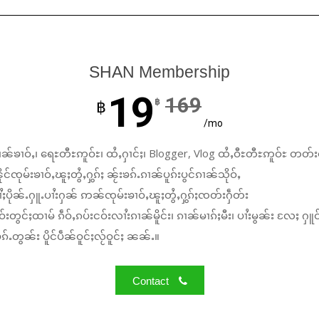
SHAN Membership
19
169
฿
฿
/mo
ၼ်ၶၢဝ်ႇ၊ ရေႊတီႊဢူဝ်ႊ၊ ထႆႇႁၢင်ႈ၊ Blogger, Vlog ထႆႇဝီႊတီႊဢူဝ်ႊ တတ်း
်ၸုမ်းၶၢဝ်ႇၽူႈတွႆႇႁွၵ်ႈ ၼႂ်းၶၵ်ႉၵၢၼ်ပူၵ်းပွင်ၵၢၼ်သိုဝ်ႇ
ႆႈပိုၼ်ႉႁူႉပၢႆးႁၼ် ဢၼ်ၸုမ်းၶၢဝ်ႇၽူႈတွႆႇႁွၵ်ႈၸတ်းႁဵတ်း
်းတွင်ႈထၢမ် ၵဵဝ်ႇၵပ်းငဝ်းလၢႆးၵၢၼ်မိူင်း၊ ၵၢၼ်မၢၵ်ႈမီး၊ ပၢႆးမွၼ်း လႄႈ ႁူဝ
်ႉတွၼ်း ပိူင်ပဵၼ်ဝူင်ႈလႂ်ဝူင်ႈ ၼၼ်ႉ။
Contact