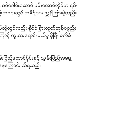
န် စစ်ခေါင်းဆောင် မင်းအောင်လှိုင်က ၎င်း
းအဝေးတွင် အမိန့်ပေး ညွှန်ကြားခဲ့သည်။
ပ်တို့တွင်လည်း နိုင်ငံခြားထုတ်ကုန်ပစ္စည်း
င့် ကူးလူးရောင်းဝယ်မှု ပိုပြီး ခက်ခဲ
းပြည်တောင်ပိုင်းနှင့် သျှမ်းပြည်အရှေ့
ြစ်နေကြောင်း သိရသည်။