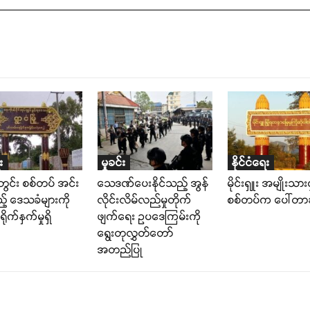
း
မှုခင်း
နိုင်ငံရေး
တွင်း စစ်တပ် အင်း
သေဒဏ်ပေးနိုင်သည့် အွန်
မိုင်းရှူး အမျိုးသား
့် ဒေသခံများကို
လိုင်းလိမ်လည်မှုတိုက်
စစ်တပ်က ပေါ်တာဆ
ိုက်နှက်မှုရှိ
ဖျက်ရေး ဥပဒေကြမ်းကို
ရွေးတုလွှတ်တော်
အတည်ပြု