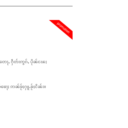
promotion
တေႃႇ ႁဵတ်းဢွၵ်ႇ ပိုၼ်ၽႄႈ
်ၶေႃႈ ဢၼ်ၶႂ်ႈႁူႉၶႂ်ႈငိၼ်း။