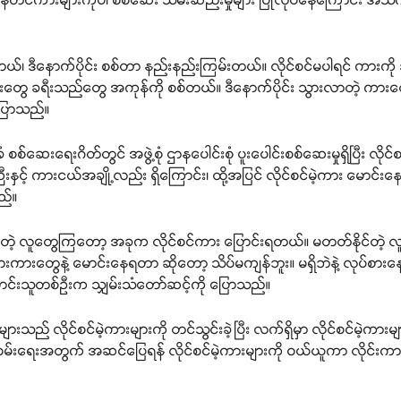
ယ်၊ ဒီနောက်ပိုင်း စစ်တာ နည်းနည်းကြမ်းတယ်။ လိုင်စင်မပါရင် ကားကို
စည်းတွေ ခရီးသည်တွေ အကုန်ကို စစ်တယ်။ ဒီနောက်ပိုင်း သွားလာတဲ့
ပြောသည်။
ခံ စစ်ဆေးရေးဂိတ်တွင် အဖွဲ့စုံ ဌာနပေါင်းစုံ ပူးပေါင်းစစ်ဆေးမှုရှိပြီး လိုင
ှင့် ကားငယ်အချို့လည်း ရှိကြောင်း၊ ထို့အပြင် လိုင်စင်မဲ့ကား မောင်းနေ
ည်။
်းနေတဲ့ လူတွေကြတော့ အခုက လိုင်စင်ကား ပြောင်းရတယ်။ မတတ်နိုင်တဲ့
ူများကားတွေနဲ့ မောင်းနေရတာ ဆိုတော့ သိပ်မကျန်ဘူး။ မရှိဘဲနဲ့ လုပ်စ
ာင်းသူတစ်ဉီးက သျှမ်းသံတော်ဆင့်ကို ပြောသည်။
ည် လိုင်စင်မဲ့ကားများကို တင်သွင်းခဲ့ပြီး လက်ရှိမှာ လိုင်စင်မဲ့ကားမျ
ဝမ်းရေးအတွက် အဆင်ပြေရန် လိုင်စင်မဲ့ကားများကို ဝယ်ယူကာ လိုင်းက