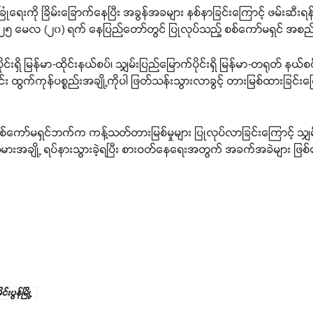
ံခြုံရေးကို ခြိမ်းခြောက်နေပြီး အခွန်အခများ နစ်နာခြင်းကြောင့် ဖမ်းဆီးရ
 ၂၀၂၅ မေလ (၂၀) ရက် နေပြည်တော်တွင် ပြုလုပ်သည့် စစ်ကော်မရှင် အစည်
ပိုင်းရှိ မြန်မာ-ထိုင်းနယ်စပ်၊ သျှမ်းပြည်မြောက်ပိုင်းရှိ မြန်မာ-တရုတ် နယ်စ
်း ထွက်ကုန်ပစ္စည်းအချို့ကိုပါ ဖြတ်သန်းသွားလာခွင့် တားမြစ်ထားခြင်းကြော
ကို စစ်ကော်မရှင်ဘက်က ကန့်သတ်တားမြစ်မှုများ ပြုလုပ်လာခြင်းကြောင့် သျှမ်
ကားသမားအချို့ ရပ်နားသွားခဲ့ရပြီး စားဝတ်နေရေးအတွက် အခက်အခဲများ ဖ
ိုင်းပွန်မြို့