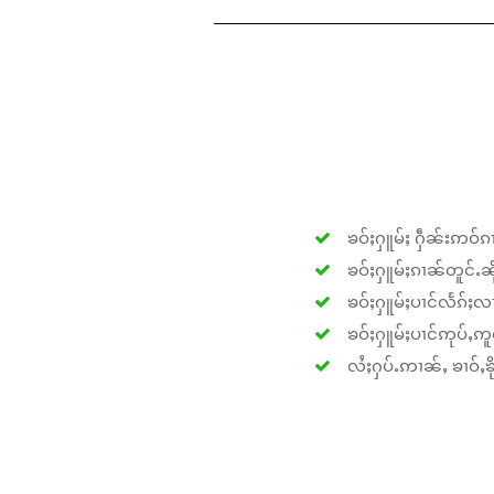
ၶဝ်ႈႁူမ်ႈ ႁဵၼ်းဢဝ်ၵၢ
ၶဝ်ႈႁူမ်ႈၵၢၼ်တူင်ႉၼိုင
ၶဝ်ႈႁူမ်ႈပၢင်လႅၵ်ႈလၢ
ၶဝ်ႈႁူမ်ႈပၢင်ဢုပ်ႇဢူဝ
လႆႈႁပ်ႉဢၢၼ်ႇ ၶၢဝ်ႇၶိုၵ