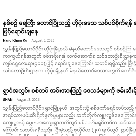
နှစ်စဉ် ရေကြီး တောင်ပြိုသည့် ဟိုပုံးဒေသ သစ်ပင်စိုက်ရန
ဖြင့်ရောင်းချနေ
-
August 6, 2026
Nang Kham Ku
သျှမ်းပြည်တောင်ပိုင်း ဟိုပုံးမြို့နယ် မဲနယ်တောင်ဒေသတွင် နှစ်စဉ်ကြုံ
ကာကွယ်ရန်အတွက် စစ်အစိုးရ၏ လက်အောက်ခံ သစ်တောဉီးစီးဌာနက သစ်
ကျပ်ငွေလေးရာ(၄၀၀))ဖြင့် ရောင်းချနေကြောင်း သတင်းရရှိသည်။ ပြီးခဲ
သစ်တောဦးစီးဌာနက ဟိုပုံးမြို့နယ် မဲနယ်တောင်ဒေသအတွက် ကော်ဖီပင် ပိုမိုစ
ရွာငံအတွင်း စစ်တပ် အင်းအားဖြည့် ဒေသခံများကို ဖမ်းဆီးရိုက
-
August 3, 2026
SHAN
သျှမ်းပြည်တောင်ပိုင်း၊ ရွာငံမြို့နယ် အတွင်းသို့ စစ်ကော်မရှင်တပ်သည့
အရပ်သားဖမ်းဆီးရိုက်နှက်မှုများလည်း ဆက်တိုက်ကျူးလွန်နေကြောင်း 
ကျေးရွာနှင့် ပွေးနဖားကျေးရွာဘက်တွင် စစ်ကော်မရှင်တပ်က အင်အား အ
ကြောင်း သတင်းရရှိသည်။ ပြီးခဲ့သည့် ဇူလိုင်လ (၂၀) ရက်တွင် ရွာငံမ