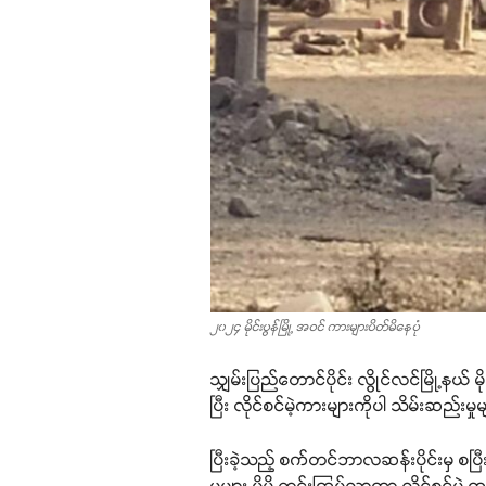
၂၀၂၄ မိုင်းပွန်မြို့ အဝင် ကားများပိတ်မိနေပုံ
သျှမ်းပြည်တောင်ပိုင်း လွိုင်လင်မြို့နယ်
ပြီး လိုင်စင်မဲ့ကားများကိုပါ သိမ်းဆည်း
ပြီးခဲ့သည့် စက်တင်ဘာလဆန်းပိုင်းမှ စပြီး
မှုများ ပိုမို တင်းကြပ်လာကာ လိုင်စင်