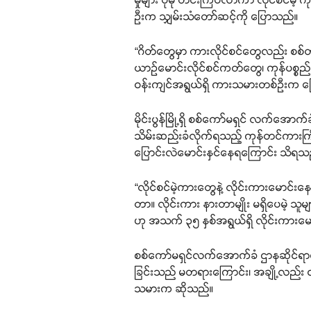
ဦးက သျှမ်းသံတော်ဆင့်ကို ပြောသည်။
“ဂိတ်တွေမှာ ကားလိုင်စင်တွေလည်း စစ်တ
ယာဉ်မောင်းလိုင်စင်ကတ်တွေ၊ ကုန်ပစ္
ဝန်းကျင်အရွယ်ရှိ ကားသမားတစ်ဦးက 
မိုင်းပွန်မြို့ရှိ စစ်ကော်မရှင် လက်အောက်
သိမ်းဆည်းခံလိုက်ရသည့် ကုန်တင်ကားကြီးန
ပြောင်းလဲမောင်းနှင်နေရကြောင်း သိရသ
“လိုင်စင်မဲ့ကားတွေနဲ့ လိုင်းကားမောင
တာ။ လိုင်းကား နားတာမျိုး မရှိပေမဲ့ သ
ဟု အသက် ၃၅ နှစ်အရွယ်ရှိ လိုင်းကားမေ
စစ်ကော်မရှင်လက်အောက်ခံ ဌာနဆိုင်ရာများသ
ခြင်းသည် မတရားကြောင်း၊ အချို့လည်း 
သမားက ဆိုသည်။