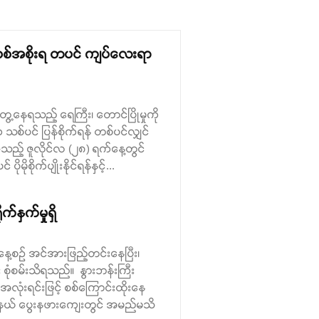
် စစ်အစိုးရ တပင် ကျပ်လေးရာ
တွေ့နေရသည့် ရေကြီး၊ တောင်ပြိုမှုကို
ပင် ပြန်စိုက်ရန် တစ်ပင်လျှင်
့သည့် ဇူလိုင်လ (၂၈) ရက်နေ့တွင်
ိုက်ပျိုးနိုင်ရန်နှင့်...
်နှက်မှုရှိ
် နေ့စဉ် အင်အားဖြည့်တင်းနေပြီး၊
စုံစမ်းသိရသည်။ နွားဘန်းကြီး
လုံးရင်းဖြင့် စစ်ကြောင်းထိုးနေ
ြို့နယ် ပွေးနဖားကျေးတွင် အမည်မသိ