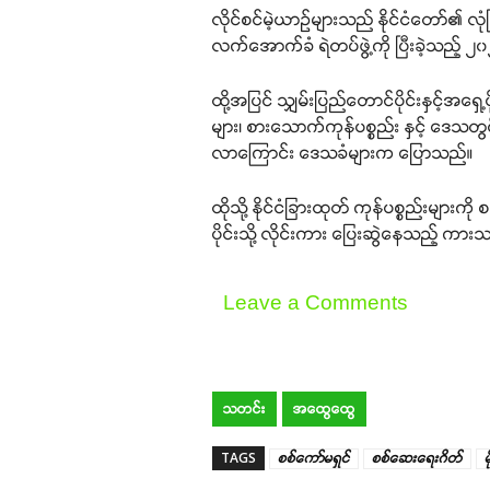
လိုင်စင်မဲ့ယာဉ်များသည် နိုင်ငံတော်၏ လု
လက်အောက်ခံ ရဲတပ်ဖွဲ့ကို ပြီးခဲ့သည့်
ထို့အပြင် သျှမ်းပြည်တောင်ပိုင်းနှင့်အရှေ့
များ၊ စားသောက်ကုန်ပစ္စည်း နှင့် ဒေသတွင
လာကြောင်း ဒေသခံများက ပြောသည်။
ထိုသို့ နိုင်ငံခြားထုတ် ကုန်ပစ္စည်းများ
ပိုင်းသို့ လိုင်းကား ပြေးဆွဲနေသည့် 
Leave a Comments
သတင်း
အထွေထွေ
TAGS
စစ်ကော်မရှင်
စစ်ဆေးရေးဂိတ်
မ