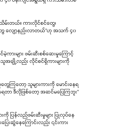
 သိမ်းတယ်။ ကားလိုင်စင်တွေ၊
 ကားတွေ လျော့နည်းလာတယ်”ဟု အသက် ၄၀
်စင်မဲ့ကားများ ဖမ်းဆီးစစ်ဆေးမှုကြောင့်
သူအချို့လည်း လိုင်စင်ရှိကားများကို
 လူတွေကြတော့ သူများကားကို မောင်းနေရ
ားနေရတာ ဒီလိုဖြစ်တော့ အဆင်မပြေကြဘူး”
ားကို ပြန်လည်ဖမ်းဆီးမှုများ ပြုလုပ်နေ
ားပြေးဆွဲနေကြောင်းလည်း ၎င်းကား