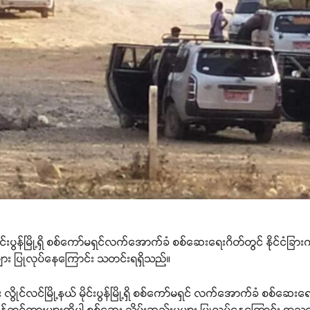
 မိုင်းပွန်မြို့ရှိ စစ်ကော်မရှင်လက်အောက်ခံ စစ်ဆေးရေးဂိတ်တွင် နိုင်ငံခြ
မှုများ ပြုလုပ်နေကြောင်း သတင်းရရှိသည်။
 လွိုင်လင်မြို့နယ် မိုင်းပွန်မြို့ရှိ စစ်ကော်မရှင် လက်အောက်ခံ စစ်ဆေးရ
မဲ့ ကုန်တင်ကားများကိုပါ စစ်ဆေး သိမ်းဆည်းမှုများ ပြုလုပ်နေကြောင်း