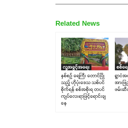
Related News
လူ့အခွင့်အရေး
စစ်ရေ
နှစ်စဉ် ရေကြီး တောင်ပြို
ရွာငံအ
သည့် ဟိုပုံးဒေသ သစ်ပင်
အားဖြည
စိုက်ရန် စစ်အစိုးရ တပင်
ဖမ်းဆီးရ
ကျပ်လေးရာဖြင့်ရောင်းချ
နေ