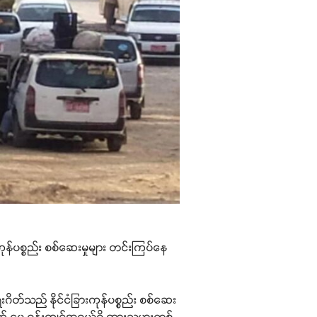
ားကုန်ပစ္စည်း စစ်ဆေးမှုများ တင်းကြပ်နေ
ေးဂိတ်သည် နိုင်ငံခြားကုန်ပစ္စည်း စစ်ဆေး
 အသက် ၄၀ ဝန်းကျင်အရွယ်ရှိ ကားသမားတစ်