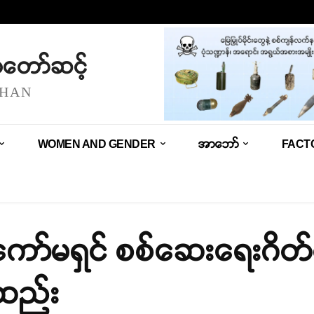
သံတော်ဆင့်
SHAN
WOMEN AND GENDER
အာဘော်
FACT
 စစ်ကော်မရှင် စစ်ဆေးရေးဂိတ်တ
းဆည်း