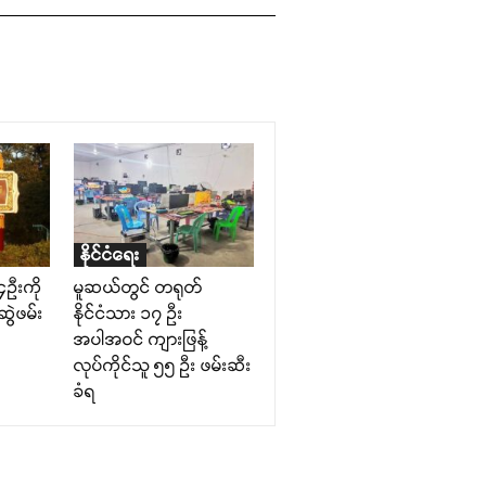
နိုင်ငံရေး
၄ဉီးကို
မူဆယ်တွင် တရုတ်
ွဲဖမ်း
နိုင်ငံသား ၁၇ ဦး
အပါအဝင် ကျားဖြန့်
လုပ်ကိုင်သူ ၅၅ ဦး ဖမ်းဆီး
ခံရ