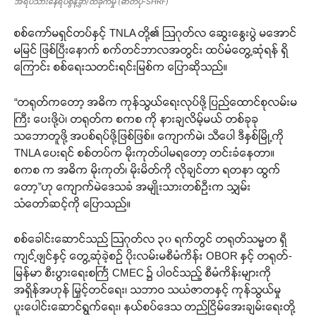
အရပ်သားနေရပ်စွန့်ခွာ/ထိခိုက်မှု (ဓာတ်ပုံ-SHRF)
စစ်ကော်မရှင်တပ်နှင့် TNLA တို့၏ ဩဂုတ်လ ဆွေးနွေးပွဲ မအောင်
မမြင် ဖြစ်ပြီးနောက် စက်တင်ဘာလအတွင်း ထပ်မံတွေ့ဆုံရန် ရှိ
ကြောင်း စစ်ရေးသတင်းရင်းမြစ်က ပြောဆိုသည်။
“တရုတ်ကတော့ အဓိက ကုန်သွယ်ရေးလုပ်ဖို့ ပြည်ထောင်စုလမ်းမ
ကြီး ပေးဖို့ပဲ၊ တရုတ်က စကစ ကို နားချလိမ့်မယ် တစ်ခုခု
သဘောတူဖို့ အပစ်ရပ်ဖို့ဖြစ်ဖြစ်။ ကျောက်မဲ၊ သီပေါ ဒီနှစ်မြို့ကို
TNLA ပေးရင် စစ်တပ်က မိုးကုတ်ပါမရတော့ တင်းခံနေတာ။
စကစ က အဓိက မိုးကုတ်၊ မိုးမိတ်ကို လိုချင်တာ ရတနာ ထွက်
တော့”ဟု ကျောက်မဲဒေသခံ အမျိုးသားတစ်ဦးက သျှမ်း
သံတော်ဆင့်ကို ပြောသည်။
စစ်ခေါင်းဆောင်သည် ဩဂုတ်လ ၃၀ ရက်တွင် တရုတ်သမ္မတ ရှီ
ကျင့်ဖျင်နှင့် တွေ့ဆုံခဲ့စဉ် ပိုးလမ်းမစီမံကိန်း OBOR နှင့် တရုတ်-
မြန်မာ စီးပွားရေးစင်္ကြံ CMEC ၌ ပါဝင်သည့် စီမံကိန်းများကို
အရှိန်အဟုန် မြှင့်တင်ရေး၊ သဘာဝ သယံဇာတနှင့် ကုန်သွယ်မှု
ပူးပေါင်းဆောင်ရွက်ရေး၊ နယ်စပ်ဒေသ တည်ငြိမ်အေးချမ်းရေးတို့