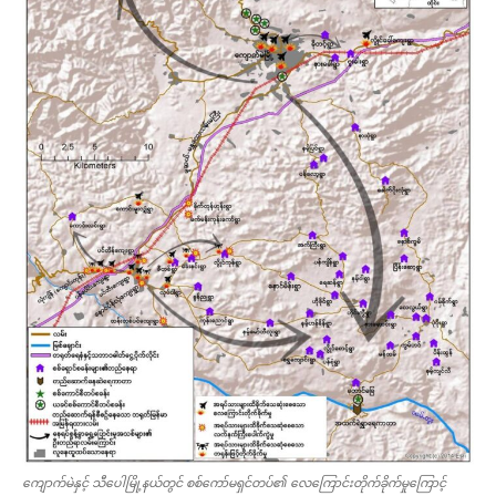
ကျောက်မဲနှင့် သီပေါမြို့နယ်တွင် စစ်ကော်မရှင်တပ်၏ လေကြောင်းတိုက်ခိုက်မှုကြောင့်