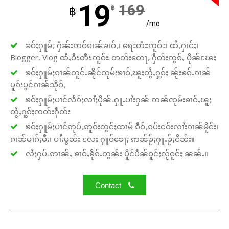
19
169
฿
฿
/mo
ၶဝ်ႈႁူမ်ႈ ႁဵၼ်းဢဝ်ၵၢၼ်ၶၢဝ်ႇ၊ ရေႊတီႊဢူဝ်ႊ၊ ထႆႇႁၢင်ႈ၊
Blogger, Vlog ထႆႇဝီႊတီႊဢူဝ်ႊ တတ်းတေႃႇ ႁဵတ်းဢွၵ်ႇ ပိုၼ်ၽႄႈ
ၶဝ်ႈႁူမ်ႈၵၢၼ်တူင်ႉၼိုင်ၸုမ်းၶၢဝ်ႇၽူႈတွႆႇႁွၵ်ႈ ၼႂ်းၶၵ်ႉၵၢၼ်
ပူၵ်းပွင်ၵၢၼ်သိုဝ်ႇ
ၶဝ်ႈႁူမ်ႈပၢင်လႅၵ်ႈလၢႆႈပိုၼ်ႉႁူႉပၢႆးႁၼ် ဢၼ်ၸုမ်းၶၢဝ်ႇၽူႈ
တွႆႇႁွၵ်ႈၸတ်းႁဵတ်း
ၶဝ်ႈႁူမ်ႈပၢင်ဢုပ်ႇဢူဝ်းတွင်ႈထၢမ် ၵဵဝ်ႇၵပ်းငဝ်းလၢႆးၵၢၼ်မိူင်း၊
ၵၢၼ်မၢၵ်ႈမီး၊ ပၢႆးမွၼ်း လႄႈ ႁူဝ်ၶေႃႈ ဢၼ်ၶႂ်ႈႁူႉၶႂ်ႈငိၼ်း။
လႆႈႁပ်ႉဢၢၼ်ႇ ၶၢဝ်ႇၶိုၵ်ႉတွၼ်း ပိူင်ပဵၼ်ဝူင်ႈလႂ်ဝူင်ႈ ၼၼ်ႉ။
Contact