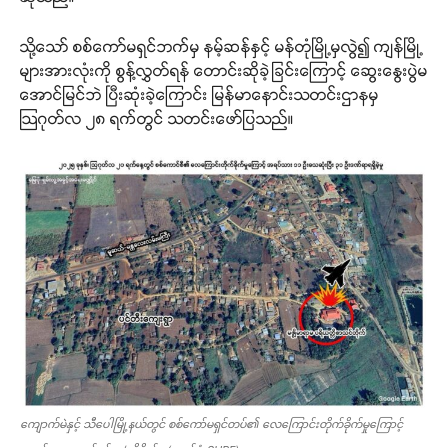
သို့သော် စစ်ကော်မရှင်ဘက်မှ နမ့်ဆန်နှင့် မန်တုံမြို့မှလွဲ၍ ကျန်မြို့
များအားလုံးကို စွန့်လွှတ်ရန် တောင်းဆိုခဲ့ခြင်းကြောင့် ဆွေးနွေးပွဲမ
အောင်မြင်ဘဲ ပြီးဆုံးခဲ့ကြောင်း မြန်မာနောင်းသတင်းဌာနမှ
ဩဂုတ်လ ၂၈ ရက်တွင် သတင်းဖော်ပြသည်။
ကျောက်မဲနှင့် သီပေါမြို့နယ်တွင် စစ်ကော်မရှင်တပ်၏ လေကြောင်းတိုက်ခိုက်မှုကြောင့်