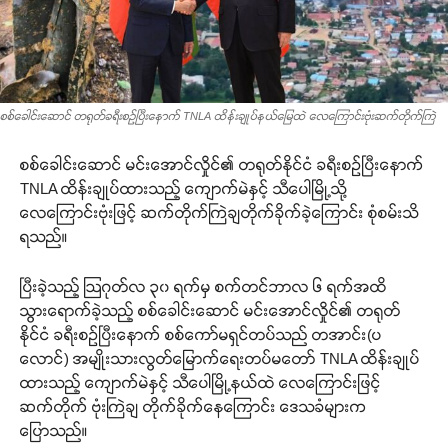
စစ်ခေါင်းဆောင် တရုတ်ခရီးစဉ်ပြီးနောက် TNLA ထိန်းချုပ်နယ်မြေထဲ လေကြောင်းဗုံးဆက်တိုက်ကြဲ
စစ်ခေါင်းဆောင် မင်းအောင်လှိုင်၏ တရုတ်နိုင်ငံ ခရီးစဉ်ပြီးနောက်
TNLA ထိန်းချုပ်ထားသည့် ကျောက်မဲနှင့် သီပေါမြို့သို့
လေကြောင်းဗုံးဖြင့် ဆက်တိုက်ကြဲချတိုက်ခိုက်ခဲ့ကြောင်း စုံစမ်းသိ
ရသည်။
ပြီးခဲ့သည့် ဩဂုတ်လ ၃၀ ရက်မှ စက်တင်ဘာလ ၆ ရက်အထိ
သွားရောက်ခဲ့သည့် စစ်ခေါင်းဆောင် မင်းအောင်လှိုင်၏ တရုတ်
နိုင်ငံ ခရီးစဉ်ပြီးနောက် စစ်ကော်မရှင်တပ်သည် တအာင်း(ပ
လောင်) အမျိုးသားလွတ်မြောက်ရေးတပ်မတော် TNLA ထိန်းချုပ်
ထားသည့် ကျောက်မဲနှင့် သီပေါမြို့နယ်ထဲ လေကြောင်းဖြင့်
ဆက်တိုက် ဗုံးကြဲချ တိုက်ခိုက်နေကြောင်း ဒေသခံများက
ပြောသည်။