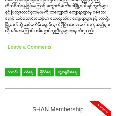
တိုက်ခိုက်နေခြင်းကြောင့် ကျောက်မဲ၊ သီပေါမြို့ပေါ် ရပ်ကွက်များ
နှင့် ပြည်ထောင်စုလမ်းမကြီးတလျှောက် ကျေးရွာများမှ စစ်ဘေး
ရှောင် တစ်သောင်းကျော်မှာ ဘေးလွတ်ရာ ကျေးရွာများနှင့် လားရှိုး
မြို့ဘက်သို့ ထပ်မံတိမ်းရှောင်လျက်ရှိပြီး အရေးပေါ် အကူအညီများ
လိုအပ်နေကြောင်း စစ်ရှောင်ကူညီသူများထံမှ သိရသည်။
Leave a Comments
သတင်း
စစ်ရေး
နိုင်ငံရေး
လူ့အခွင့်အရေး
promotion
SHAN Membership