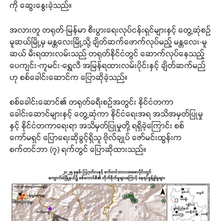
ကို ဆွေးနွေးခဲ့သည်။
အလားတူ တရုတ်-မြန်မာ စီးပွားရေးလုပ်ငန်းရှင်များနှင့် တွေ့ဆုံစဉ်
မူဆယ်မြို့မှ မန္တလေးမြို့သို့ ချိတ်ဆက်ဖောက်လုပ်မည့် မန္တလေး-မူ
ဆယ် မီးရထားလမ်းသည် တရုတ်နိုင်ငံတွင် ဆောက်လုပ်နေသည့်
ပေကျင်း-ကူမင်း-ရွှေလီ အမြန်ရထားလမ်းပိုင်းနှင့် ချိတ်ဆက်မည်
ဟု စစ်ခေါင်းဆောင်က ပြောဆိုခဲ့သည်။
စစ်ခေါင်းဆောင်၏ တရုတ်ခရီးစဉ်အတွင်း နိုင်ငံတကာ
ခေါင်းဆောင်များနှင့် တွေ့ဆုံကာ နိုင်ငံရေးအရ အသိအမှတ်ပြုမှု
နှင့် နိုင်ငံတကာရေးရာ အသိမှတ်ပြုမှုတို့ ရရှိခဲ့ကြောင်း စစ်
ကော်မရှင် ပြောရေးဆိုခွင့်ရှိသူ ဗိုလ်ချုပ် ဇော်မင်းထွန်းက
စက်တင်ဘာ (၇) ရက်တွင် ပြောဆိုထားသည်။