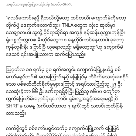
အရပ်သားနေရပ်စွန့်ခွာ/ထိခိုက်မှု (ဓာတ်ပုံ-SHRF)
“ရလဒ်ကောင်းရဖို့ ရှိတယ်လို့တော့ ထင်တယ်၊ ကျောက်မဲကိုတော့
တိုက်ပွဲ မရောက်လောက်ဘူး။ TNLA တွေက လုံးဝ ဆုတ်မှာ
သေချာတယ်၊ သူတို့ ပိုင်ရာဆိုင်ရာ အကုန် နမ့်ဆန်ယူသွားကုန်ပြီ။
ရုံးပစ္စည်းတွကစ မီးတိုင်တွေကစ နေ့တိုင်းတင်နေတာပဲ၊ ခုတော့
ကုန်လုနီးနီး ပြောင်ပြီ ယူစရာလည်း မရှိတော့ဘူး”ဟု ကျောက်မဲ
ဒေသခံ ၎င်းအမျိုးသားက ဆက်ပြောသည်။
ဩဂုတ်လ ၁၈ ရက်မှ ၃၀ ရက်အတွင်း ကျောက်မဲမြို့နယ်၌ စစ်
ကော်မရှင်တပ်၏ လေကြောင်းနှင့် မြေပြင်မှ ထိခိုက်သေဆုံးစေနိုင်
သော ပစ်ခတ်တိုက်ခိုက်မှုများကြောင့် အရပ်သားပြည်သူ ၂၉ ဦး
သေဆုံးခဲ့ကာ ၆၆ ဦး ဒဏ်ရာရရှိခဲ့ပြီး ပြည်သူ ၈၆၀၀ ကျော်မှာ
ထွက်ပြေးတိမ်းရှောင်ခဲ့ရကြောင်း ရှမ်းလူ့အခွင့်အရေးမဏ္ဍိုင်
SHRF မှ ယနေ့ (စက်တင်ဘာလ ၉ ရက်)တွင် သတင်းထုတ်ပြန်
ထားသည်။
လက်ရှိတွင် စစ်ကော်မရှင်တက်မှ ကျောက်မဲမြို့ဘက် မြေပြင်
စစ်ကြောင်းထိုး ချီတက်နိုင်ရန် လေကြောင်းပစ်ကူဖြင့် ဗုံးကြဲ