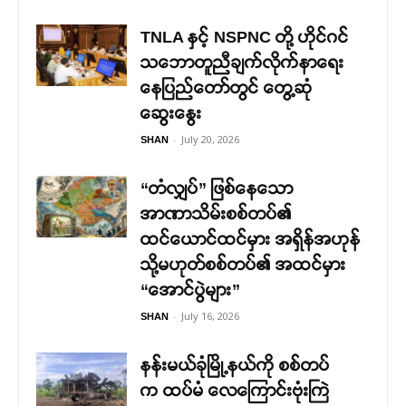
TNLA နှင့် NSPNC တို့ ဟိုင်ဂင်
သဘောတူညီချက်လိုက်နာရေး
နေပြည်တော်တွင် တွေ့ဆုံ
ဆွေးနွေး
-
July 20, 2026
SHAN
“တံလျှပ်” ဖြစ်နေသော
အာဏာသိမ်းစစ်တပ်၏
ထင်ယောင်ထင်မှား အရှိန်အဟုန်
သို့မဟုတ်စစ်တပ်၏ အထင်မှား
“အောင်ပွဲများ”
-
July 16, 2026
SHAN
နန်းမယ်ခုံမြို့နယ်ကို စစ်တပ်
က ထပ်မံ လေကြောင်းဗုံးကြဲ