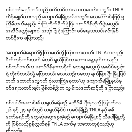
စစ်ကော်မရှင်တပ်သည် စက်တင်ဘာလ ပထမပတ်အတွင်း TNLA
ထိန်းချုပ်ထားသည့် ကျောက်မဲမြို့နယ်အတွင်း လေကြောင်းဖြင့် ၅
ကြိမ်ထက်မနည်း ဗုံးကြဲတိုက်ခိုက်ခဲ့ပြီး နောင်ပိန်တိုက်ပွဲအတွင်း
အဆိပ်ငွေ့ဗုံးများပါ အသုံးပြုခဲ့ကြောင်း စစ်ရေးသတင်းရင်းမြစ်
တစ်ဦးက ပြောသည်။
“ကျောက်မဲရောက်ဖို့ ကြာမယ်လို့ ကြားထားတယ်၊ TNLA ကလည်း
ခိုက်တုန်ဟုန်းဘက် ခံတပ် ရှယ်ပြင်ထားတာ။ ရှေ့ရက်ကလည်း
စစ်တပ်ဘက်က နောင်ပိန်နားတဝိုက် ဘေးရွာတွေကို အဆိပ်ငွေ့ဗုံး
နဲ့ တိုက်တယ်လို့ ပြောတယ်၊ လေယာဉ်ကတော့ ရက်ခြားပြီး မြို့ပြင်
ဘက် တောက်လျှောက် ဗုံးလာကြဲနေတာ”ဟု ကျောက်မဲမြို့နယ်မှ
စစ်ရေးသတင်းရင်းမြစ်တစ်ဦးက သျှမ်းသံတော်ဆင့်ကို ပြောသည်။
စစ်ခေါင်းဆောင်၏ တရုတ်ခရီးစဉ် မတိုင်မီ ပြီးခဲ့သည့် ဩဂုတ်လ
၂၆ နှင့် ၂၇ ရက်တွင် တရုတ်နိုင်ငံ ကူမင်းမြို့၌ TNLA နှင့် စစ်
ကော်မရှင်တို့ တွေ့ဆုံဆွေးနွေးခဲ့စဉ် ကျောက်မဲမြို့နှင့် သီပေါမြို့တို့
ကို ပြန်လည်စွန့်လွှတ်ရန် TNLA ဘက်မှ သဘောတူခဲ့သည်ဟု
ဆိုသည်။