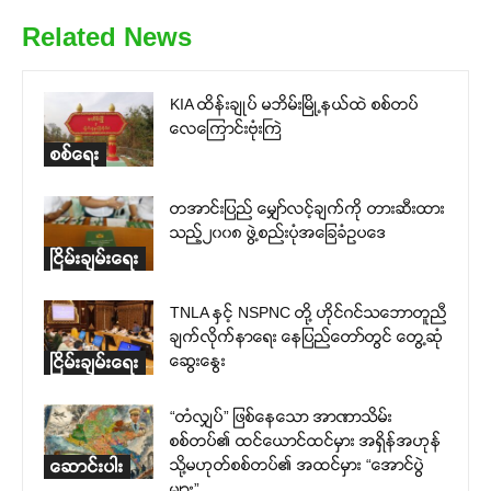
Related News
KIA ထိန်းချုပ် မဘိမ်းမြို့နယ်ထဲ စစ်တပ်
လေကြောင်းဗုံးကြဲ
စစ်ရေး
တအာင်းပြည် မျှော်လင့်ချက်ကို တားဆီးထား
သည့်၂၀၀၈ ဖွဲ့စည်းပုံအခြေခံဥပဒေ
ငြိမ်းချမ်းရေး
TNLA နှင့် NSPNC တို့ ဟိုင်ဂင်သဘောတူညီ
ချက်လိုက်နာရေး နေပြည်တော်တွင် တွေ့ဆုံ
ဆွေးနွေး
ငြိမ်းချမ်းရေး
“တံလျှပ်” ဖြစ်နေသော အာဏာသိမ်း
စစ်တပ်၏ ထင်ယောင်ထင်မှား အရှိန်အဟုန်
သို့မဟုတ်စစ်တပ်၏ အထင်မှား “အောင်ပွဲ
ဆောင်းပါး
များ”