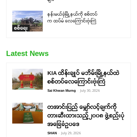
နန်းမယ်ခုံမြို့နယ်ကို စစ်တပ်
က ထပ်မံ လေကြောင်းဗုံးကြဲ
စစ်ရေး
Latest News
KIA ထိန်းချုပ် မဘိမ်းမြို့နယ်ထဲ
စစ်တပ်လေကြောင်းဗုံးကြဲ
-
July 30, 2026
Sai Khwan Murng
တအာင်းပြည် မျှော်လင့်ချက်ကို
တားဆီးထားသည့်၂၀၀၈ ဖွဲ့စည်းပုံ
အခြေခံဥပဒေ
-
July 29, 2026
SHAN