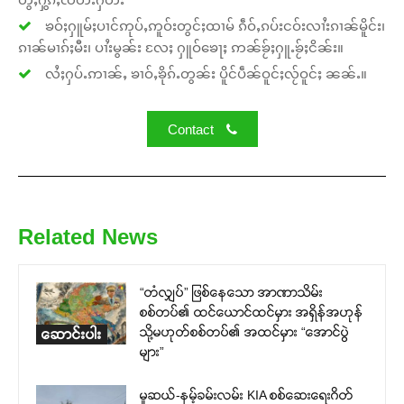
ၶဝ်ႈႁူမ်ႈပၢင်ဢုပ်ႇဢူဝ်းတွင်ႈထၢမ် ၵဵဝ်ႇၵပ်းငဝ်းလၢႆးၵၢၼ်မိူင်း၊
ၵၢၼ်မၢၵ်ႈမီး၊ ပၢႆးမွၼ်း လႄႈ ႁူဝ်ၶေႃႈ ဢၼ်ၶႂ်ႈႁူႉၶႂ်ႈငိၼ်း။
လႆႈႁပ်ႉဢၢၼ်ႇ ၶၢဝ်ႇၶိုၵ်ႉတွၼ်း ပိူင်ပဵၼ်ဝူင်ႈလႂ်ဝူင်ႈ ၼၼ်ႉ။
Contact
Related News
“တံလျှပ်” ဖြစ်နေသော အာဏာသိမ်း
စစ်တပ်၏ ထင်ယောင်ထင်မှား အရှိန်အဟုန်
သို့မဟုတ်စစ်တပ်၏ အထင်မှား “အောင်ပွဲ
ဆောင်းပါး
များ”
မူဆယ်-နမ့်ခမ်းလမ်း KIA စစ်ဆေးရေးဂိတ်