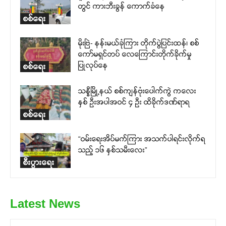
တွင် ကားဘီးခွန် ကောက်ခံနေ
စစ်ရေး
မိုးဗြဲ- နန်းမယ်ခုံကြား တိုက်ပွဲပြင်းထန်၊ စစ်
ကော်မရှင်တပ် လေကြောင်းတိုက်ခိုက်မှု
ပြုလုပ်နေ
စစ်ရေး
သန္နီမြို့နယ် စစ်ကျန်ဗုံးပေါက်ကွဲ ကလေး
နှစ် ဦးအပါအဝင် ၄ ဦး ထိခိုက်ဒဏ်ရာရ
စစ်ရေး
“ဝမ်းရေးအိပ်မက်ကြား အသက်ပါရင်းလိုက်ရ
သည့် ၁၆ နှစ်သမီးလေး”
စီးပွားရေး
Latest News