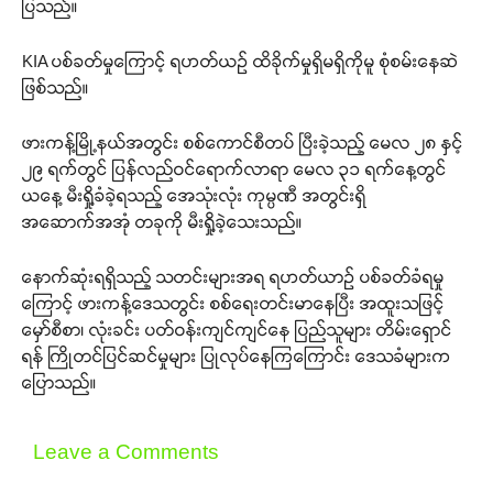
ပြသည်။
KIA ပစ်ခတ်မှုကြောင့် ရဟတ်ယဉ် ထိခိုက်မှုရှိမရှိကိုမူ စုံစမ်းနေဆဲ
ဖြစ်သည်။
ဖားကန့်မြို့နယ်အတွင်း စစ်ကောင်စီတပ် ပြီးခဲ့သည့် မေလ ၂၈ နှင့်
၂၉ ရက်တွင် ပြန်လည်ဝင်ရောက်လာရာ မေလ ၃၁ ရက်နေ့တွင်
ယနေ့ မီးရှို့ခံခဲ့ရသည့် အေသုံးလုံး ကုမ္ပဏီ အတွင်းရှိ
အဆောက်အအုံ တခုကို မီးရှို့ခဲ့သေးသည်။
နောက်ဆုံးရရှိသည့် သတင်းများအရ ရဟတ်ယာဉ် ပစ်ခတ်ခံရမှု
ကြောင့် ဖားကန့်ဒေသတွင်း စစ်ရေးတင်းမာနေပြီး အထူးသဖြင့်
မှော်စီစာ၊ လုံးခင်း ပတ်ဝန်းကျင်ကျင်နေ ပြည်သူများ တိမ်းရှောင်
ရန် ကြိုတင်ပြင်ဆင်မှုများ ပြုလုပ်နေကြကြောင်း ဒေသခံများက
ပြောသည်။
Leave a Comments