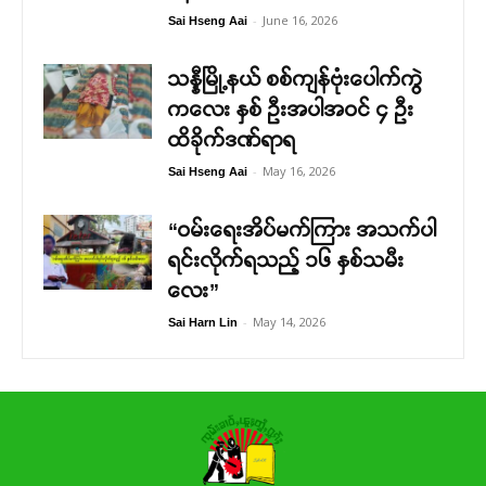
-
June 16, 2026
Sai Hseng Aai
သန္နီမြို့နယ် စစ်ကျန်ဗုံးပေါက်ကွဲ
ကလေး နှစ် ဦးအပါအဝင် ၄ ဦး
ထိခိုက်ဒဏ်ရာရ
-
May 16, 2026
Sai Hseng Aai
“ဝမ်းရေးအိပ်မက်ကြား အသက်ပါ
ရင်းလိုက်ရသည့် ၁၆ နှစ်သမီး
လေး”
-
May 14, 2026
Sai Harn Lin