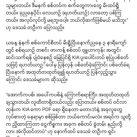
သူများတယ်။ ဒီမနက် စစ်တပ်က စက်တွေကားတွေ မီးထပ်ရှို့
တယ်။ ခုညနေပိုင်း လေယာဉ် (ရဟတ်ယာဉ်) လာတော့ ပစ်ကြ
တယ်။ အလုပ်လုပ်လို့ မရဘူးပေါ့။ ဘယ်လိုဆက်ဖြစ်မယ် မသိဘူး”
ဟု ဒေသခံ တဦးက ပြောသည်။
ယနေ့ နံနက် စစ်ကောင်စီတပ် မီးရှို့ပြီးနောက်ညနေ ၃ နာရီကျော်
တွင် စစ်ရယာဉ် တစင်း ဖားကန့် စစ်တပ် ဗျူဟာကုန်း အတွင်း
ဆင်းသက်ရန် ပျံဝဲနေစဉ် မြေပြင်ရှိ KIA ပူးပေါင်းတပ် စုပြုံပစ်ခတ်
သဖြင့် ရဟတ်ယာဥ်ပေါ်မှ ပြန်လှန် ပစ်ခတ်ခဲ့ကြောင်း ပစ်ခတ်ခံရ
ပြီးနောက် အထုတ်တထုတ်ချ၍ ရဟတ်ယာဉ် ပြန်လှည့်သွား
ကြောင်း ဒေသခံများက ဆိုသည်။
“အောက်ကပစ်၊ အပေါ်ကပစ်နဲ့ ကြောက်စရာကြီး၊ အထုတ်တထုတ်
ချသွားတယ်၊ လူထိတာရှိတယ်လည်း ပြောတယ်။ စစ်တပ် ဝင်လာ
တုန်းက KIA ကော PDF ရော ရှိနေတာ မတားဘဲနဲ့ အခုလူတွေ
လုပ်စားတဲ့ နေရာမှာ စစ်ဖြစ်တာ ဘယ်ကောင်းမလဲ။ အရင်က သူတို့
က ညှိထားကြတာ ငွေကိစ္စက။ အခုက စစ်တပ် ခွဲတမ်း နည်းလို့
လား အဲလိုထင်တာပဲ” ဟု နောက်ထပ် ဒေသခံ တဦးက ရှင်း