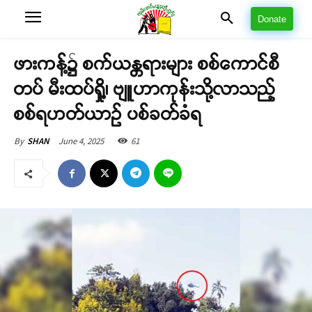
Donate
ဖားကန့်၌ စက်ယန္တရားများ စစ်ကောင်စီ
တပ် မီးထပ်ရှို့၊ ဗျူဟာကုန်းသို့လာသည့်
စစ်ရဟတ်ယာဉ် ပစ်ခတ်ခံရ
June 4, 2025
61
By
SHAN