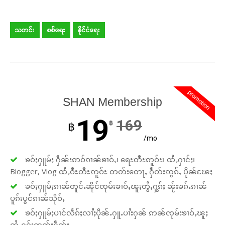
သတင်း
စစ်ရေး
နိုင်ငံရေး
promotion
SHAN Membership
19
169
฿
฿
/mo
ၶဝ်ႈႁူမ်ႈ ႁဵၼ်းဢဝ်ၵၢၼ်ၶၢဝ်ႇ၊ ရေႊတီႊဢူဝ်ႊ၊ ထႆႇႁၢင်ႈ၊
Blogger, Vlog ထႆႇဝီႊတီႊဢူဝ်ႊ တတ်းတေႃႇ ႁဵတ်းဢွၵ်ႇ ပိုၼ်ၽႄႈ
ၶဝ်ႈႁူမ်ႈၵၢၼ်တူင်ႉၼိုင်ၸုမ်းၶၢဝ်ႇၽူႈတွႆႇႁွၵ်ႈ ၼႂ်းၶၵ်ႉၵၢၼ်
ပူၵ်းပွင်ၵၢၼ်သိုဝ်ႇ
ၶဝ်ႈႁူမ်ႈပၢင်လႅၵ်ႈလၢႆႈပိုၼ်ႉႁူႉပၢႆးႁၼ် ဢၼ်ၸုမ်းၶၢဝ်ႇၽူႈ
တွႆႇႁွၵ်ႈၸတ်းႁဵတ်း