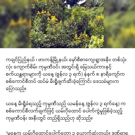
ကချင်ပြည်နယ် ၊ ဖားကန့်မြို့နယ်၊ မှော်စီစာကျေးရွာအနီး၊ တစ်သုံး
လုံး ကျောက်စိမ်း ကုမ္ပဏီဝင်း အတွင်းရှိ မြေသယ်ကားနှင့်
စက်ယန္တရားများကို ယနေ့ (ဇွန်လ ၃ ရက်) နံနက် ၈ နာရီကျော်က
စစ်ကောင်စီတပ် ထပ်မံ မီးရှို့ဖျက်ဆီးခဲ့ကြောင်း ဒေသခံများက
ပြောသည်။
ယနေ့ မီးရှို့ခံရသည့် ကုမ္ပဏီသည် ယမန်နေ့ (ဇွန်လ ၃ ရက်နေ့) က
စစ်ကောင်စီလက်ချက်ဖြင့် ယမ်းဂိုထောင် ပေါက်ကွဲမှုဖြစ်ခဲ့သည့်
ကုမ္ပဏီဝန်း အနီးတွင် တည်ရှိသည်ဟု ဆိုသည်။
“မနေ့က ယမ်းဂိုထောင်ပေါက်တော့ ၃ ယောက်ဆုံးတယ်။ ဒဏ်ရာရ