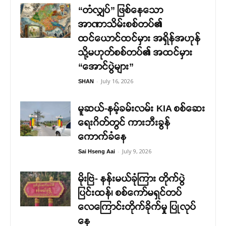
“တံလျှပ်” ဖြစ်နေသော
အာဏာသိမ်းစစ်တပ်၏
ထင်ယောင်ထင်မှား အရှိန်အဟုန်
သို့မဟုတ်စစ်တပ်၏ အထင်မှား
“အောင်ပွဲများ”
-
July 16, 2026
SHAN
မူဆယ်-နမ့်ခမ်းလမ်း KIA စစ်ဆေး
ရေးဂိတ်တွင် ကားဘီးခွန်
ကောက်ခံနေ
-
July 9, 2026
Sai Hseng Aai
မိုးဗြဲ- နန်းမယ်ခုံကြား တိုက်ပွဲ
ပြင်းထန်၊ စစ်ကော်မရှင်တပ်
လေကြောင်းတိုက်ခိုက်မှု ပြုလုပ်
နေ