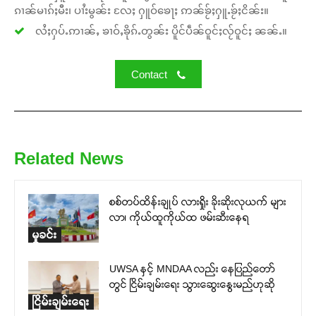
ၵၢၼ်မၢၵ်ႈမီး၊ ပၢႆးမွၼ်း လႄႈ ႁူဝ်ၶေႃႈ ဢၼ်ၶႂ်ႈႁူႉၶႂ်ႈငိၼ်း။
လႆႈႁပ်ႉဢၢၼ်ႇ ၶၢဝ်ႇၶိုၵ်ႉတွၼ်း ပိူင်ပဵၼ်ဝူင်ႈလႂ်ဝူင်ႈ ၼၼ်ႉ။
Contact
Related News
စစ်တပ်ထိန်းချုပ် လားရှိုး ခိုးဆိုးလုယက် များ
လာ၊ ကိုယ်ထူကိုယ်ထ ဖမ်းဆီးနေရ
မှုခင်း
UWSA နှင့် MNDAA လည်း နေပြည်တော်
တွင် ငြိမ်းချမ်းရေး သွားဆွေးနွေးမည်ဟုဆို
ငြိမ်းချမ်းရေး