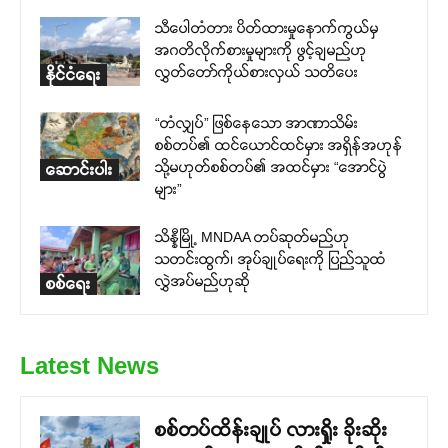
သီပေါတံတား ပိတ်ထားမှုနောက်ကွယ်မှ
အဂတိလိုက်စားမှုများကို ဖွင့်ချမည်ဟု
လွှတ်တော်ကိုယ်စားလှယ် သတိပေး
နိုင်ငံရေး
“တံလျှပ်” ဖြစ်နေသော အာဏာသိမ်း
စစ်တပ်၏ ထင်ယောင်ထင်မှား အရှိန်အဟုန်
သို့မဟုတ်စစ်တပ်၏ အထင်မှား “အောင်ပွဲ
ဆောင်းပါး
များ”
သိန္နီမြို့ MNDAA တပ်ဆုတ်မည်ဟု
သတင်းထွက်၊ အုပ်ချုပ်ရေးကို ပြည်သူထံ
လွှဲအပ်မည်ဟုဆို
စစ်ရေး
Latest News
စစ်တပ်ထိန်းချုပ် လားရှိုး ခိုးဆိုး