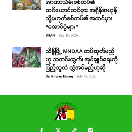
အာဏာသိမ်းစစ်တပ်၏
ထင်ယောင်ထင်မှား အရှိန်အဟုန်
သို့မဟုတ်စစ်တပ်၏ အထင်မှား
“အောင်ပွဲများ”
-
July 16, 2026
SHAN
သိန္နီမြို့ MNDAA တပ်ဆုတ်မည်
ဟု သတင်းထွက်၊ အုပ်ချုပ်ရေးကို
ပြည်သူထံ လွှဲအပ်မည်ဟုဆို
-
July 13, 2026
Sai Khwan Murng