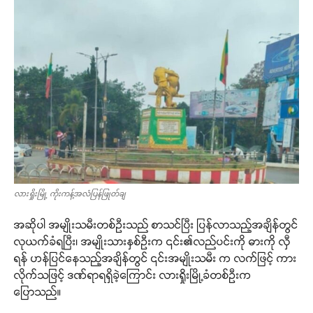
လားရှိုးမြို့ ကိုးကန့်အလံပြန်ဖြုတ်ချ
အဆိုပါ အမျိုးသမီးတစ်ဦးသည် စာသင်ပြီး ပြန်လာသည့်အချိန်တွင်
လုယက်ခံရပြီး၊ အမျိုးသားနှစ်ဦးက ၎င်း၏လည်ပင်းကို ဓားကို လှီ
ရန် ဟန်ပြင်နေသည့်အချိန်တွင် ၎င်းအမျိုးသမီး က လက်ဖြင့် ကား
လိုက်သဖြင့် ဒဏ်ရာရရှိခဲ့ကြောင်း လားရှိုးမြို့ခံတစ်ဦးက
ပြောသည်။