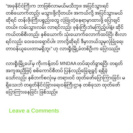
“အခုနိုင်ငံကြီးက ဘာဖြစ်လာမယ်မသိဘူး။ အပြင်သွားရင်
တစ်ယောက်တည်း မသွားဖို့လိုတယ်။ အကယ်လို့ အပြင်သွားမယ်
ဆိုရင် တန်းဖိုးကြီးပစ္စည်းတွေ လုံခြုံတဲ့နေရာမှာထားဖို့ ပြောချင်
တယ်။ လမ်းသွားလမ်း လာရင်လည်း ဖုန်းကြီးဘဲမကြည့်ပါနဲ့။ ဆိုင်
ကယ်တစ်စီးတည်း နှစ်ယောက်၊ သုံးယောက်လောက်ထပ်ပြီး စီးလာ
ရင်လည်း ဝေးဝေးရှောင်ပါ။ ဘာလို့ဆိုရင် ဒီမှာဘယ်သူမှလုံခြုံရေး
ဝာာဝန်ယူပေးတာမရှိဘူး” ဟု လားရှိုးမြို့ခံတစ်ဦးက ပြောသည်။
လားရှိုးမြို့ပေါ်မှ ကိုးကန့်တပ် MNDAA တပ်ဆုတ်ခွာရပြီး တရုတ်
အကူအညီဖြင့် စစ်ကောင်စီတပ် ပြန်လည်ခြေချခွင့် ရရှိခဲ့
သော်လည်း နှစ်ဘက်စလုံးမှ တရားဝင် ထုတ်ဖော်ပြောကြားခြင်း မ
ရှိသေးဘဲ တရုတ်နိုင်ငံခြားရေးဝန်ကြီးဌာန တစ်ခုသာ ထုတ်ဖော်
ပြောကြားနေခြင်း ဖြစ်သည်။
Leave a Comments