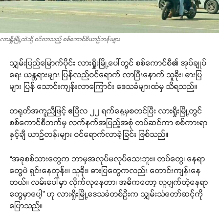
လားရှိုးမြို့ထဲသို့ ဝင်လာသည့် စစ်ကောင်စီယာဉ်တန်းများ
သျှမ်းပြည်မြောက်ပိုင်း လားရှိုးမြို့ပေါ်တွင် စစ်ကောင်စီ၏ အုပ်ချုပ်
ရေး ယန္တရားများ ပြန်လည်ဝင်ရောက် လာပြီးနောက် သူခိုး၊ ဓားပြ
များ ပြန် သောင်းကျန်းလာကြောင်း ဒေသခံများထံမှ သိရသည်။
တရုတ်အကူညီဖြင့် ဧပြီလ ၂၂ ရက်နေ့မှစတင်ပြီး လားရှိုးမြို့တွင်
စစ်ကောင်စီဘက်မှ လက်နက်အပြည့်အစုံ တပ်ဆင်ကာ စစ်ကားရာ
နှင့်ချီ ယာဉ်တန်းများ ဝင်ရောက်လာခဲ့ခြင်း ဖြစ်သည်။
“အခုစစ်သားတွေက ဘာမှအလုပ်မလုပ်သေးဘူး။ တပ်တွေ၊ နေရာ
တွေပဲ ရှင်းနေတုန်း။ သူခိုး၊ ဓားပြတွေကလည်း တောင်းကျန်းနေ
တယ်။ လမ်းပေါ်မှာ လိုက်လုနေတာ၊ အဓိကတော့ လူပျက်တဲ့နေရာ
တွေမှာပေါ့” ဟု လားရှိုးမြို့ဒေသခံတစ်ဦးက သျှမ်းသံတော်ဆင့်ကို
ပြောသည်။