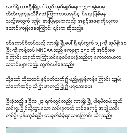
လက်ရှိ လားရှိုးမြို့ပေါ်တွင် အုပ်ချုပ်ရေးယန္တရားခွဲဝေမှု
တိတိကျကျမသိရှိရဘဲ ကြားကာလအုပ်ချုပ်ရေး ဖြစ်နေ
သည့်အတွက် သူခိုး၊ ဓားပြများကလည်း အခွင့်အရေးကိုယူကာ
သောင်းကျန်းနေကြောင်း ၎င်းက ဆိုသည်။
စစ်ကောင်စီတပ်သည် လားရှိုးမြို့ပေါ် ရှိ ရပ်ကွက် ၁၂ ကို အုပ်စိုးစေ
ပြီး ကိုးကန့်တပ် MNDAA သည် ကျေးရွာ ၄၅၀ ကို အုပ်စိုးစေ
ကြောင်း တရုတ်ကကြားဝင်စေ့စပ်ပေးခဲ့သည်ဟု ကောလာဟလ
သတင်းများလည်း ထွက်ပေါ်နေသည်။
သို့သော် ထိုသတင်းနှင့်ပတ်သက်၍ မည်မျှမှန်ကန်ကြောင်း သျှမ်း
သံတော်ဆင့်မှ သီခြားအတည်ပြု၍ မရသေးပေ။
ပြီးခဲ့သည့် ဧပြီလ ၂၃ ရက်တွင်လည်း လားရှိုးမြို့ ပါရမီလမ်းသွယ်
ထင်းရှုးမြိုင်သို့သွားသော လမ်းခုလတ် တစ်နေရာ၌ အမျိုးသမီး
တစ်ဦး ဖုန်းလုခံရပြီး ဓားခုတ်ခံခဲ့ရသေးကြောင်း သိရသည်။