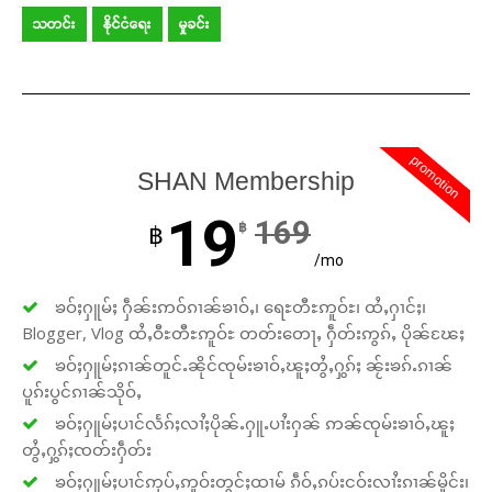
သတင်း
နိုင်ငံရေး
မှုခင်း
promotion
SHAN Membership
19
169
฿
฿
/mo
ၶဝ်ႈႁူမ်ႈ ႁဵၼ်းဢဝ်ၵၢၼ်ၶၢဝ်ႇ၊ ရေႊတီႊဢူဝ်ႊ၊ ထႆႇႁၢင်ႈ၊
Blogger, Vlog ထႆႇဝီႊတီႊဢူဝ်ႊ တတ်းတေႃႇ ႁဵတ်းဢွၵ်ႇ ပိုၼ်ၽႄႈ
ၶဝ်ႈႁူမ်ႈၵၢၼ်တူင်ႉၼိုင်ၸုမ်းၶၢဝ်ႇၽူႈတွႆႇႁွၵ်ႈ ၼႂ်းၶၵ်ႉၵၢၼ်
ပူၵ်းပွင်ၵၢၼ်သိုဝ်ႇ
ၶဝ်ႈႁူမ်ႈပၢင်လႅၵ်ႈလၢႆႈပိုၼ်ႉႁူႉပၢႆးႁၼ် ဢၼ်ၸုမ်းၶၢဝ်ႇၽူႈ
တွႆႇႁွၵ်ႈၸတ်းႁဵတ်း
ၶဝ်ႈႁူမ်ႈပၢင်ဢုပ်ႇဢူဝ်းတွင်ႈထၢမ် ၵဵဝ်ႇၵပ်းငဝ်းလၢႆးၵၢၼ်မိူင်း၊