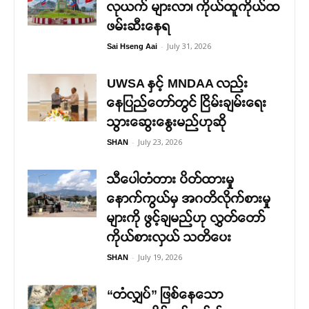
လုယက် များလာ၊ ကိုယ်ထူကိုယ်ထ
ဖမ်းဆီးနေရ
-
July 31, 2026
Sai Hseng Aai
UWSA နှင့် MNDAA လည်း
နေပြည်တော်တွင် ငြိမ်းချမ်းရေး
သွားဆွေးနွေးမည်ဟုဆို
-
July 23, 2026
SHAN
သီပေါတံတား ပိတ်ထားမှု
နောက်ကွယ်မှ အဂတိလိုက်စားမှု
များကို ဖွင့်ချမည်ဟု လွှတ်တော်
ကိုယ်စားလှယ် သတိပေး
-
July 19, 2026
SHAN
“တံလျှပ်” ဖြစ်နေသော