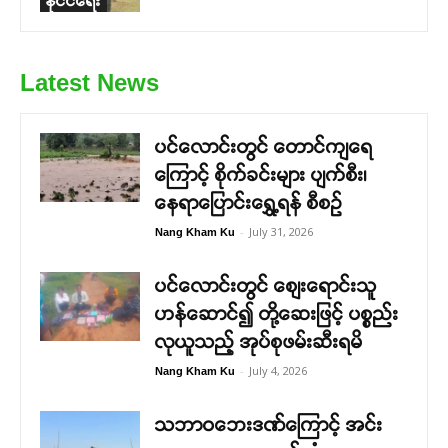
နိုင်ငံရေး
Latest News
ပင်လောင်းတွင် တောင်ကျရေ
ကြောင့် စိုက်ခင်းများ ပျက်စီး၊
နေရာပြောင်းရွှေ့ရန် စီစဉ်
-
July 31, 2026
Nang Kham Ku
ပင်လောင်းတွင် စျေးရောင်းသူ
ဟန်ဆောင်၍ တို့ဆေးဖြင့် ပစ္စည်း
လုယူသည့် အုပ်စုဖမ်းဆီးရမိ
-
July 4, 2026
Nang Kham Ku
သဘာဝဘေးဒဏ်ကြောင့် အင်း