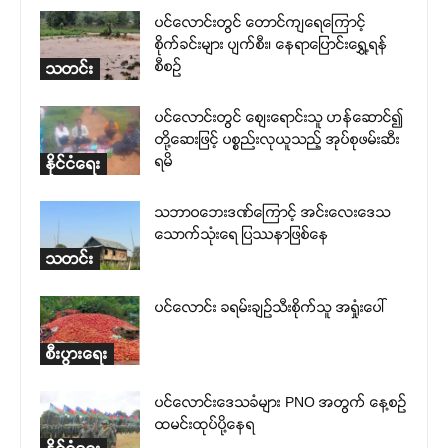
ပင်လောင်းတွင် တောင်ကျရေကြောင့်
စိုက်ခင်းများ ပျက်စီး၊ နေရာပြောင်းရွှေ့ရန်
စီစဉ်
သတင်း
ပင်လောင်းတွင် စျေးရောင်းသူ ဟန်ဆောင်၍
တို့ဆေးဖြင့် ပစ္စည်းလုယူသည့် အုပ်စုဖမ်းဆီး
ရမိ
နိုင်ငံရေး
သဘာဝဘေးဒဏ်ကြောင့် အင်းလေးဒေသ
သောက်သုံးရေ ပြဿနာဖြစ်နေ
သတင်း
ပင်လောင်း ခရမ်းချဉ်သီးစိုက်သူ အရှုံးပေါ်
စီးပွားရေး
ပင်လောင်းဒေသခံများ PNO အတွက် နေ့စဉ်
ထမင်းထုပ်ပို့နေရ