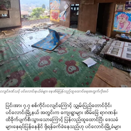
ငလျင်ဒဏ်သင့် ပင်လောင်းနယ်ခံများ နေအိမ်ပြန်လည်ထူထောင်ရေးအတွက်လိုအပ်
ပြင်းအား ၇.၇ စစ်ကိုင်းငလျင်ကြောင့် သျှမ်းပြည်တောင်ပိုင်း
ပင်လောင်းမြို့နယ် အတွင်းက ကျေးရွာများ အိမ်ခြေ ရာဂဏန်း
ထိခိုက်ပျက်စီးသွားသောကြောင့် ပြန်လည်ထူထောင်ပြီး ဒေသခံ
များနေရပ်ပြန်နေနိုင် ဖို့ရန်ခက်ခဲနေသည်ဟု ပင်လောင်းမြို့ခံများ