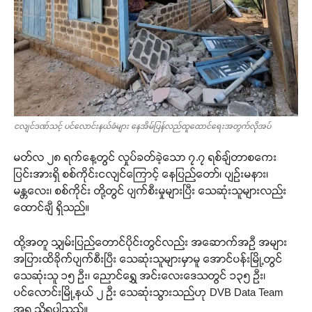
ငလျင်ဒဏ်သင့် ပင်လောင်းနယ်ခံများ နေအိမ်ပြန်လည်ထူထောင်ရေးအတွက်လိုအပ်
မတ်လ ၂၈ ရက်နေ့တွင် လှုပ်ခတ်ခဲ့သော ၇.၇ ရစ်ချ်တာစကေး
ပြင်းအားရှိ စစ်ကိုင်းငလျင်ကြောင့် နေပြည်တော်၊ ပျဉ်းမနား၊
မန္တလေး၊ စစ်ကိုင်း တို့တွင် ပျက်စီးမှုများပြီး သေဆုံးသူများလည်း
ထောင်ချီ ရှိသည်။
ထို့အတူ သျှမ်းပြည်တောင်ပိုင်းတွင်လည်း အဆောက်အဉီ အများ
အပြားထိခိုက်ပျက်စီးပြီး သေဆုံးသူများမှာမူ အောင်ပန်းမြို့တွင်
သေဆုံးသူ ၁၅ ဉီး၊ ညောင်ရွှေ အင်းလေးဒေသတွင် ၁၃၅ ဉီး၊
ပင်လောင်းမြို့နယ် ၂ ဉီး သေဆုံးသွားသည်ဟု DVB Data Team
အရ သိရပါသည်။