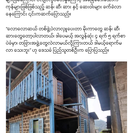
ကုန်များဖြစ်ဖြစ်သည့် ဆန်၊ ဆီ၊ ဆား နှင့် ဆေးဝါးများ ခက်ခဲလာ
နေကြောင်း ၎င်းကဆက်ပြောသည်။
“လောလောဆယ် တစ်ဖွဲ့ပဲလာလှူပေးတာ မိုးကာတွေ ဆန်၊ ဆီ၊
ဆားတွေတော့ပါလာတယ်၊ ဒါပေမယ့် အလွန်ဆုံး ၄ ရက် ၅ ရက်စာ
ပဲခံမှာ၊ တခြားအဖွဲ့တွေလဲလာမယ်လို့ကြားတယ် ဒါမယ့်ရောက်မ
လာ သေးဘူး” ဟု ဒေသခံ ပြည်သူတစ်ဦးက ပြောပြသည်။