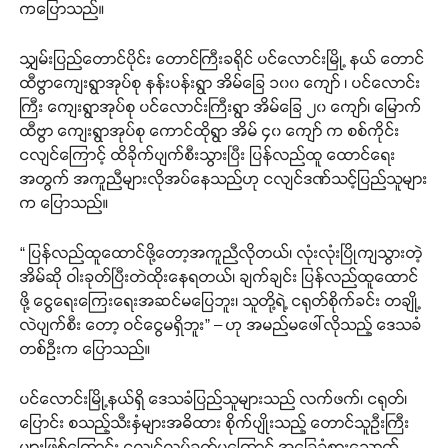
ကပြောသည်။
သျှမ်းပြည်တောင်ပိုင်း တောင်ကြီးခရိုင် ပင်လောင်းမြို့ နယ် တောင်
ထီဗွာကျေးရွာအုပ်စု နန်းပန်းရွာ အိမ်ခြေ ၁၀၀ ကျော် ၊ ပင်လောင်း
ကြီး ကျေးရွာအုပ်စု ပင်လောင်းကြီးရွာ အိမ်ခြေ ၂၀ ကျော်၊ မြောက်
ထီဗွာ ကျေးရွာအုပ်စု ကောင်ထိုရွာ အိမ် ၄၀ ကျော် က စစ်ကိုင်း
ငလျင်ကြောင့် ထိခိုက်ပျက်စီးသွားပြီး ပြန်လည်ထူ ထောင်ရေး
အတွက် အကူညီများလိုအပ်နေသည်ဟု ငလျင်ဒဏ်သင့်ပြည်သူများ
က ပြောသည်။
“ ပြန်လည်ထူထောင်ဖို့တော့အကူညီလိုတယ်၊ လုံးလုံးပြိုကျသွားတဲ့
အိမ်ဆို ဝါးခုတ်ပြီးတဲထိုးနေရတယ်၊ ချက်ချင်း ပြန်လည်ထူထောင်
ဖို့ ငွေရေးကြေးရေးအဆင်မပြေဘူး၊ သူတို့ရဲ့ ငရုတ်စိုက်ခင်း တချို့
လဲပျက်စီး တော့ ဝင်ငွေမရှိဘူး” – ဟု အမည်မဖေါ်လိုသည့် ဒေသခံ
တစ်ဦးက ပြောသည်။
ပင်လောင်းမြို့နယ်ရှိ ဒေသခံပြည်သူများသည် လက်ဖက်၊ ငရုတ်၊
ပြောင်း စသည့်သီးနှံများအဓိထား စိုက်ပျိုးသည့် တောင်သူဉီးကြီး
များဖြစ်ကြောင်း ငလျင်လှုပ်ခတ်မှုကြောင့် အခြေခံစားသောက်