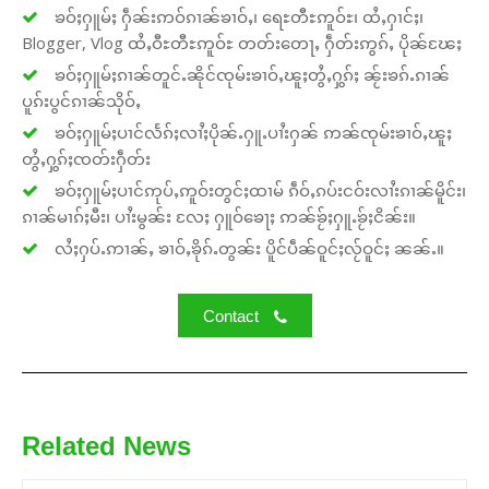
ၶဝ်ႈႁူမ်ႈ ႁဵၼ်းဢဝ်ၵၢၼ်ၶၢဝ်ႇ၊ ရေႊတီႊဢူဝ်ႊ၊ ထႆႇႁၢင်ႈ၊
Blogger, Vlog ထႆႇဝီႊတီႊဢူဝ်ႊ တတ်းတေႃႇ ႁဵတ်းဢွၵ်ႇ ပိုၼ်ၽႄႈ
ၶဝ်ႈႁူမ်ႈၵၢၼ်တူင်ႉၼိုင်ၸုမ်းၶၢဝ်ႇၽူႈတွႆႇႁွၵ်ႈ ၼႂ်းၶၵ်ႉၵၢၼ်
ပူၵ်းပွင်ၵၢၼ်သိုဝ်ႇ
ၶဝ်ႈႁူမ်ႈပၢင်လႅၵ်ႈလၢႆႈပိုၼ်ႉႁူႉပၢႆးႁၼ် ဢၼ်ၸုမ်းၶၢဝ်ႇၽူႈ
တွႆႇႁွၵ်ႈၸတ်းႁဵတ်း
ၶဝ်ႈႁူမ်ႈပၢင်ဢုပ်ႇဢူဝ်းတွင်ႈထၢမ် ၵဵဝ်ႇၵပ်းငဝ်းလၢႆးၵၢၼ်မိူင်း၊
ၵၢၼ်မၢၵ်ႈမီး၊ ပၢႆးမွၼ်း လႄႈ ႁူဝ်ၶေႃႈ ဢၼ်ၶႂ်ႈႁူႉၶႂ်ႈငိၼ်း။
လႆႈႁပ်ႉဢၢၼ်ႇ ၶၢဝ်ႇၶိုၵ်ႉတွၼ်း ပိူင်ပဵၼ်ဝူင်ႈလႂ်ဝူင်ႈ ၼၼ်ႉ။
Contact
Related News