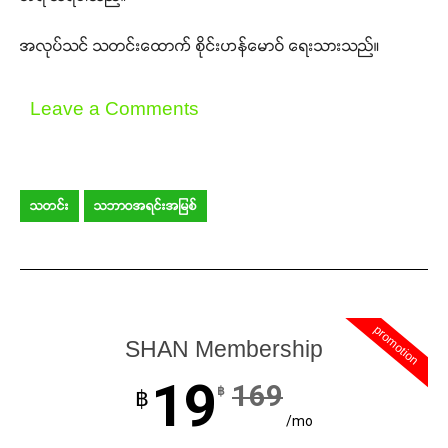
အလုပ်သင် သတင်းထောက် စိုင်းဟန်မောဝ် ရေးသားသည်။
Leave a Comments
သတင်း
သဘာဝအရင်းအမြစ်
promotion
SHAN Membership
19
169
฿
฿
/mo