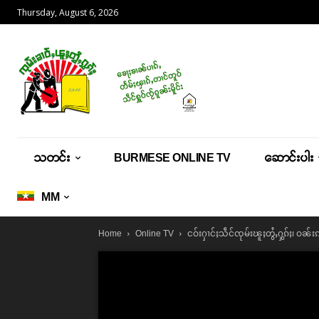
Thursday, August 6, 2026
သတင်း
BURMESE ONLINE TV
ဆောင်းပါး
MM
ငဝ်းႁၢင်ႈသဵင်ၸုမ်းၽူႈတွႆႇႁွၵ်ႈ၊ ဝ
Home
Online TV