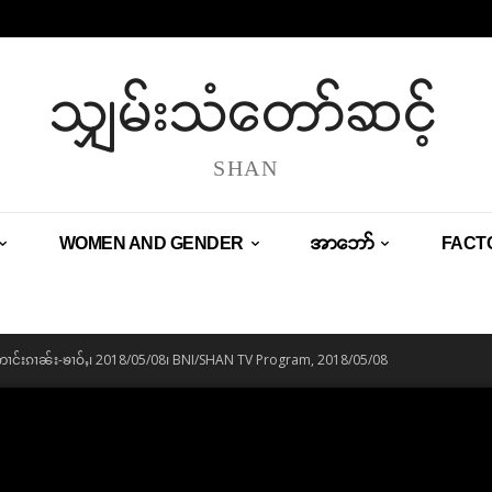
သျှမ်းသံတော်ဆင့်
SHAN
WOMEN AND GENDER
အာဘော်
FACT
ၼ်းဢၢင်းၵၢၼ်း-ၶၢဝ်ႇ၊ 2018/05/08၊ BNI/SHAN TV Program, 2018/05/08