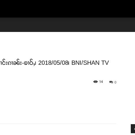
Support SHAN
Your support keeps our voice strong. Join us today and help create
a future where every story is heard, every voice counts, and justice
းဢၢင်းၵၢၼ်း-ၶၢဝ်ႇ၊ 2018/05/08၊ BNI/SHAN TV
can thrive.
14
0
Donate Now