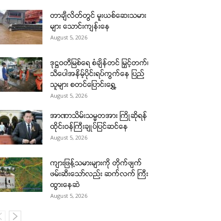
တာချီလိတ်တွင် မူးယစ်ဆေးသမား
များ သောင်းကျန်းနေ
August 5, 2026
ဒုဋ္ဌဝတီမြစ်ရေ စံချိန်တင် မြှင့်တက်၊
သီပေါအနိမ့်ပိုင်းရပ်ကွက်နေ ပြည်
သူများ စတင်ပြောင်းရွှေ့
August 5, 2026
အာဏာသိမ်းသမ္မတအား ကြိုဆိုရန်
ထိုင်းဝန်ကြီးချုပ်ပြင်ဆင်နေ
August 5, 2026
ကျားဖြန့်သမားများကို တိုက်ဖျက်
ဖမ်းဆီးသော်လည်း ဆက်လက် ကြီး
ထွားနေဆဲ
August 5, 2026