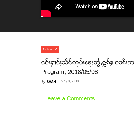
Online TV
ငဝ်းႁၢင်ႈသဵင်ၸုမ်းၽူႈတွႆႇႁွၵ်ႈ၊ ဝၼ်
Program, 2018/05/08
May 8, 2018
By
-
SHAN
Leave a Comments