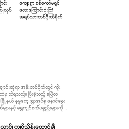
ာင်း
ကျေးရွာ စစ်ကော်မရှင်
ပြုလုပ်
လေးကြောင်းဗုံးကြဲ
အရပ်သားတစ်ဉီးထိခိုက်
်ချောင်းဆုံရာ အနီးတစ်ဝိုက်တွင် ကိုး
ံမှ သိရသည်။ ပြီးခဲ့သည့် ဧပြီလ
ု့နယ် နမ္မကျေးရွာအုပ်စု နောင်နွေး
းနှင့် ရွှေကျင်စက်ပစ္စည်းများကို...
းလောင်၊ ကျပ်သိန်းထောင်ချီ