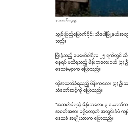
နားမခေါ်ကျေးရွာ
သျှမ်းပြည်မြောက်ပိုင်း သီပေါမြို့နယ်
သည်။
ပြီးခဲ့သည့် ဖေဖော်ဝါရီလ ၂၅ ရက်တွင် သ
နေရပ် မသိရသည့် မိန်းကလေးငယ် (၃) ဦ
ဒေသခံများက ပြောသည်။
ထိုအသတ်ခံရသည့် မိန်းကလေး (၃) ဦးသည် 
သံတော်ဆင့်ကို ပြောသည်။
“အသတ်ခံရတဲ့ မိန်းကလေး ၃ ယောက်က အသက
အဝတ်အစား မရှိတော့ဘဲ အတွင်းခံပဲ ကျန်တ
ဒေသခံ အမျိုးသားက ပြောသည်။