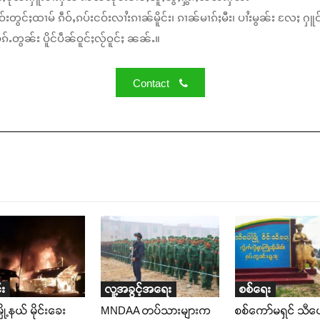
်းတွင်ႈထၢမ် ၵဵဝ်ႇၵပ်းငဝ်းလၢႆးၵၢၼ်မိူင်း၊ ၵၢၼ်မၢၵ်ႈမီး၊ ပၢႆးမွၼ်း လႄႈ ႁူဝ
်ႉတွၼ်း ပိူင်ပဵၼ်ဝူင်ႈလႂ်ဝူင်ႈ ၼၼ်ႉ။
Contact
း
လူ့အခွင့်အရေး
စစ်ရေး
ို့နယ် မိုင်းခေး
MNDAA တပ်သားများက
စစ်ကော်မရှင် သီပ