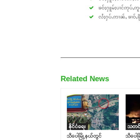
ၶဝ်ႈႁူမ်ႈပၢင်ဢုပ်ႇဢူဝ
လႆႈႁပ်ႉဢၢၼ်ႇ ၶၢဝ်ႇၶိုၵ
Related News
နိုင်ငံရေး
သတင်
သီပေါမြို့နယ်တွင်
သီပေါမြ