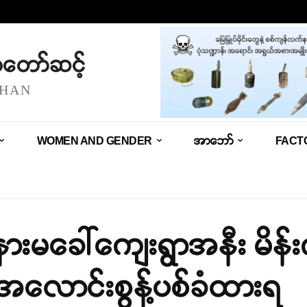
သံတော်ဆင့်
SHAN
WOMEN AND GENDER
အာဘော်
FACT
 နားမခေါ်ကျေးရွာအနီး မိ
အလောင်းစွန့်ပစ်ခံထားရ