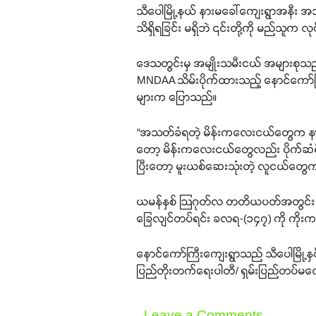
သီပေါမြို့နယ် နားမခေါ်ကျေးရွာအနီး အသ
သိရှိရခြင်း မရှိဘဲ ၎င်းတို့ကို မည်သူ
ဒေသတွင်းမှ အမျိုးသမီးငယ် အများစုသည်
MNDAA သိမ်းပိုက်ထားသည့် နောင်ကော်ကြ
များက ပြောသည်။
“အသတ်ခံရတဲ့ မိန်းကလေးငယ်တွေက နား
တော့ မိန်းကလေးငယ်တွေလည်း ပိုက်ဆံရှိ
ပြီးတော့ မူးယစ်ဆေးသုံးတဲ့ လူငယ်တ
ယမန်နှစ် ဩဂုတ်လ တတိယပတ်အတွင်း သီပေါ
ခြေလျင်တပ်ရင်း ခလရ-(၁၄၇) ကို ကိုးကန့်
နောင်ကော်ကြီးကျေးရွာသည် သီပေါမြို့နှင့်
ပြည်တိုးတက်ရေးပါတီ/ ရှမ်းပြည်တပ်မ
Leave a Comments