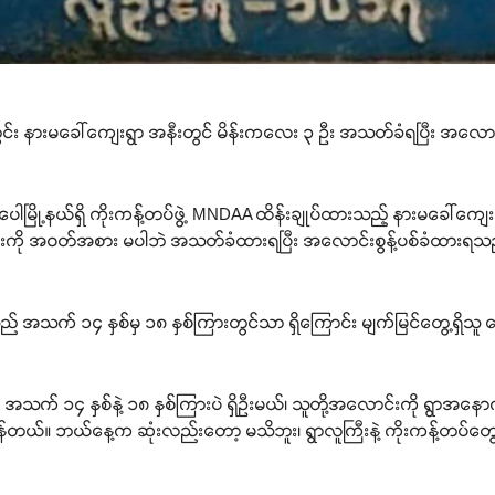
အတွင်း နားမခေါ်ကျေးရွာ အနီးတွင် မိန်းကလေး ၃ ဦး အသတ်ခံရပြီး အလောင်း
ီပေါမြို့နယ်ရှိ ကိုးကန့်တပ်ဖွဲ့ MNDAA ထိန်းချုပ်ထားသည့် နားမခေါ်
းကို အဝတ်အစား မပါဘဲ အသတ်ခံထားရပြီး အလောင်းစွန့်ပစ်ခံထားရသည့်
အသက် ၁၄ နှစ်မှ ၁၈ နှစ်ကြားတွင်သာ ရှိကြောင်း မျက်မြင်တွေ့ရှိသူ
် ၁၄ နှစ်နဲ့ ၁၈ နှစ်ကြားပဲ ရှိဦးမယ်၊ သူတို့အလောင်းကို ရွာအနော
ယ်။ ဘယ်နေ့က ဆုံးလည်းတော့ မသိဘူး၊ ရွာလူကြီးနဲ့ ကိုးကန့်တပ်တွေ သွား