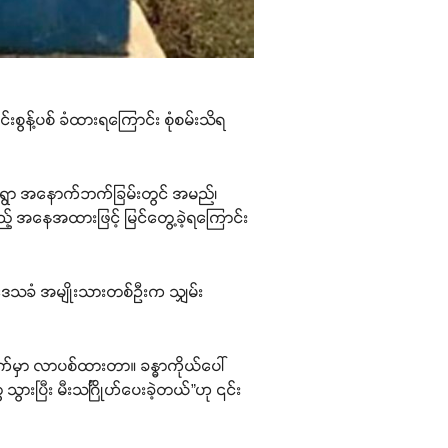
စွန့်ပစ် ခံထားရကြောင်း စုံစမ်းသိရ
ကျေးရွာ အနောက်ဘက်ခြမ်းတွင် အမည်၊
 အနေအထားဖြင့် မြင်တွေ့ခဲ့ရကြောင်း
 ဒေသခံ အမျိုးသားတစ်ဦးက သျှမ်း
က်မှာ လာပစ်ထားတာ။ ခန္ဓာကိုယ်ပေါ်
ပြီး မီးသင်္ဂြိုဟ်ပေးခဲ့တယ်”ဟု ၎င်း