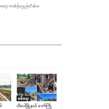
်ၶေႃႈ ဢၼ်ၶႂ်ႈႁူႉၶႂ်ႈငိၼ်း။
စစ်ရေး
ေါ
သီပေါမြို့နယ် ဘော်ကြို