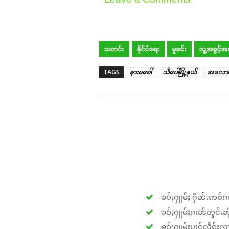
သတင်း
နိုင်ငံရေး
မှုခင်း
လူ့အခွင့်
TAGS
နားမခေါ်
သီပေါမြို့နယ်
အလောင်း
ၶဝ်ႈႁူမ်ႈ ႁဵၼ်းဢဝ်ၵၢ
ၶဝ်ႈႁူမ်ႈၵၢၼ်တူင်ႉၼိုင
ၶဝ်ႈႁူမ်ႈပၢင်လႅၵ်ႈလၢ