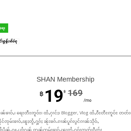
အရေး
စွန့်ပစ်ခံရ
SHAN Membership
19
169
฿
฿
/mo
ၼ်ၶၢဝ်ႇ၊ ရေႊတီႊဢူဝ်ႊ၊ ထႆႇႁၢင်ႈ၊ Blogger, Vlog ထႆႇဝီႊတီႊဢူဝ်ႊ တတ်း
်ၸုမ်းၶၢဝ်ႇၽူႈတွႆႇႁွၵ်ႈ ၼႂ်းၶၵ်ႉၵၢၼ်ပူၵ်းပွင်ၵၢၼ်သိုဝ်ႇ
ႆႈပိုၼ်ႉႁူႉပၢႆးႁၼ် ဢၼ်ၸုမ်းၶၢဝ်ႇၽူႈတွႆႇႁွၵ်ႈၸတ်းႁဵတ်း