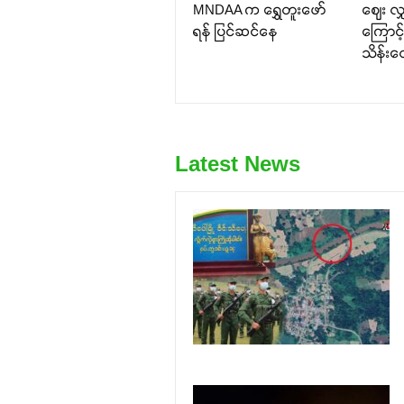
MNDAA က ရွှေတူးဖော်
ဈေး လျ
ရန် ပြင်ဆင်နေ
ကြောင့
သိန်းထော
Latest News