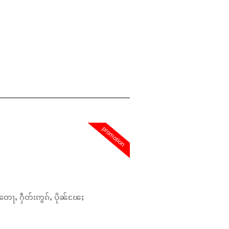
promotion
တေႃႇ ႁဵတ်းဢွၵ်ႇ ပိုၼ်ၽႄႈ