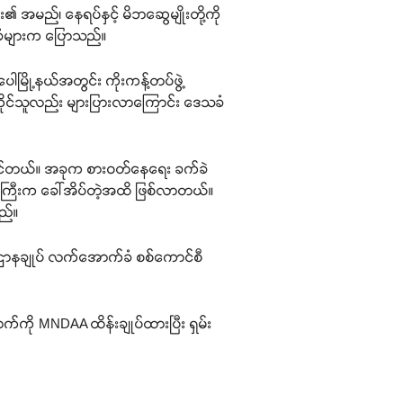
 အမည်၊ နေရပ်နှင့် မိဘဆွေမျိုးတို့ကို
ေသခံများက ပြောသည်။
မြို့နယ်အတွင်း ကိုးကန့်တပ်ဖွဲ့
ကိုင်သူလည်း များပြားလာကြောင်း ဒေသခံ
ုင်တယ်။ အခုက စားဝတ်နေရေး ခက်ခဲ
ျားကြီးက ခေါ်အိပ်တဲ့အထိ ဖြစ်လာတယ်။
ည်။
စ်ဌာနချုပ် လက်အောက်ခံ စစ်ကောင်စီ
ောက်ကို MNDAA ထိန်းချုပ်ထားပြီး ရှမ်း