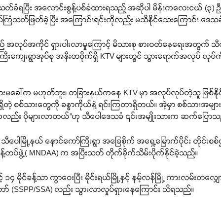
တ်ခံရပြီး အလောင်းစွန့်ပစ်ခံထားရသည့် အဆိုပါ မိန်းကလေးငယ် (၃) ဦး၏
က လုပ်ကြံသတ်ဖြတ်ခဲ့ပြီး အကြောင်းရင်းကိုလည်း မသိနိုင်သေးကြောင်း ဒ
 အလုပ်အကိုင် ရှားပါးလာမှုကြောင့် မိသားစု စားဝတ်နေရေးအတွက် သီပေါ
ီးကျေးရွာအုပ်စု အနီးတဝိုက်ရှိ KTV များတွင် သွားရောက်အလုပ် လုပ်
မခေါ်က မဟုတ်ဘူး၊ တခြားနယ်ကနေ KTV မှာ အလုပ်လုပ်တဲ့သူ ဖြစ်နိ
တဲ့ စစ်သားတွေကို ခန္ဓာကိုယ်နဲ့ ရင်းကြတာရှိတယ်။ အဲ့မှာ စစ်သားအမ
ွေကလည်း ပိုများလာတယ်”ဟု သီပေါဒေသခံ ၎င်းအမျိုးသားက ဆက်ပြောသ
မြို့နယ် နောင်ကော်ကြီးရွာ အခြေစိုက် အရှေ့မြောက်ပိုင်း တိုင်းစ
တပ်ဖွဲ့( MNDAA) က အပြီးသတ် တိုက်ခိုက်သိမ်းပိုက်နိုင်ခဲ့သည်။
 ၁၄ မိုင်ခန့်သာ ကွာဝေးပြီး မိုင်းရယ်မြို့နှင့် နမ့်လန်မြို့ ကားလမ်းတလျှ
တော် (SSPP/SSA) လည်း သွားလာလှုပ်ရှားနေကြောင်း သိရသည်။