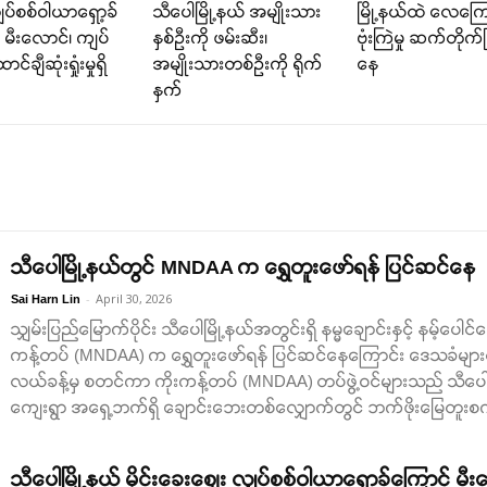
ှပ်စစ်ဝါယာရှော့ခ်
သီပေါမြို့နယ် အမျိုးသား
မြို့နယ်ထဲ လေကြေ
် မီးလောင်၊ ကျပ်
နှစ်ဦးကို ဖမ်းဆီး၊
ဗုံးကြဲမှု ဆက်တိုက်
င်ချီဆုံးရှုံးမှုရှိ
အမျိုးသားတစ်ဦးကို ရိုက်
နေ
နှက်
သီပေါမြို့နယ်တွင် MNDAA က ရွှေတူးဖော်ရန် ပြင်ဆင်နေ
-
April 30, 2026
Sai Harn Lin
သျှမ်းပြည်မြောက်ပိုင်း သီပေါမြို့နယ်အတွင်းရှိ နမ္မချောင်းနှင့် နမ့်ပေါင
ကန့်တပ် (MNDAA) က ရွှေတူးဖော်ရန် ပြင်ဆင်နေကြောင်း ဒေသခံများထ
လယ်ခန့်မှ စတင်ကာ ကိုးကန့်တပ် (MNDAA) တပ်ဖွဲ့ဝင်များသည် သီပေါမြိ
ကျေးရွာ အရှေ့ဘက်ရှိ ချောင်းဘေးတစ်လျှောက်တွင် ဘက်ဖိုးမြေတူးစက်မျာ
သီပေါမြို့နယ် မိုင်းခေးဈေး လျှပ်စစ်ဝါယာရှော့ခ်ကြောင့် မီ