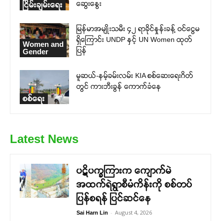
ဆွေးနွေး
ငြိမ်းချမ်းရေး
မြန်မာအမျိုးသမီး ၄၂ ရာခိုင်နှုန်းခန့် ဝင်ငွေမ
ရှိကြောင်း UNDP နှင့် UN Women ထုတ်
Women and
ပြန်
Gender
မူဆယ်-နမ့်ခမ်းလမ်း KIA စစ်ဆေးရေးဂိတ်
တွင် ကားဘီးခွန် ကောက်ခံနေ
စစ်ရေး
Latest News
ပဋိပက္ခကြားက ကျောက်မဲ
အထက်ရဲရွာစီမံကိန်းကို စစ်တပ်
ပြန်စရန် ပြင်ဆင်နေ
-
August 4, 2026
Sai Harn Lin