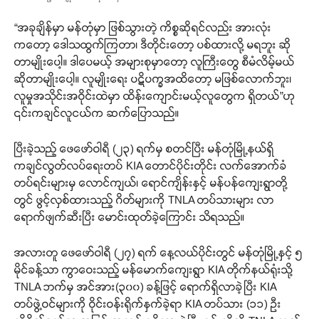
“အခုချိန်မှာ မန်တုံမှာ ဖြစ်သွားတဲ့ ကိစ္စဆိုရင်လည်း အားလုံး
ကတော့ ဒေါသထွက်ကြတာ၊ ဒီတိုင်းတော့ ပစ်ထားလို့ မရဘူး ဆို
တာမျိုးပေါ့။ ဒါပေမယ့် အများစုမှာတော့ လူကြီးတွေ စီမံလိမ့်မယ်
ဆိုတာမျိုးပေါ့။ လူမျိုးရေး ပဋိပက္ခအထိတော့ မဖြစ်လောက်ဘူး၊
လူမှုအသိုင်းအဝိုင်းထဲမှာ ထိန်းကျောင်းမယ့်လူတွေက ရှိတယ်”ဟု
၎င်းကချင်လူငယ်က ဆက်ပြောသည်။
ပြီးခဲ့သည့် ဖေဖော်ဝါရီ (၂၃) ရက်မှ စတင်ပြီး မန်တုံမြို့နယ်ရှိ
ကချင်လွတ်လပ်ရေးတပ် KIA တောင်ပိုင်းတိုင်း လက်အောက်ခံ
တပ်ရင်းများမှ လောင်ကျယ်၊ ရောင်ကျိန်းနှင့် မန်ပန်ကျေးရွာတို့
တွင် ဖွင့်လှစ်ထားသည့် ဂိတ်များကို TNLA တပ်သားများ လာ
ရောက်ဖျက်ဆီးပြီး မောင်းထုတ်ခဲ့ကြောင်း သိရသည်။
အလားတူ ဖေဖော်ဝါရီ (၂၇) ရက် နေ့လယ်ပိုင်းတွင် မန်တုံမြို့နှင့် ၅
မိုင်ခန့်သာ ကွာဝေးသည့် မန်မောက်ကျေးရွာ KIA တိုက်နယ်ရုံးသို့
TNLA ဘက်မှ အင်အား(၃၀၀) ခန့်ဖြင့် ရောက်ရှိလာခဲ့ပြီး KIA
တပ်ဖွဲ့ဝင်များကို ဝိုင်းဝန်းရိုက်နှက်ခဲ့ရာ KIA တပ်သား (၁၁) ဦး