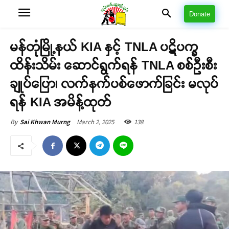
Donate
မန်တုံမြို့နယ် KIA နှင့် TNLA ပဋိပက္ခ
ထိန်းသိမ်း ဆောင်ရွက်ရန် TNLA စစ်ဦးစီး
ချုပ်ပြော၊ လက်နက်ပစ်ဖောက်ခြင်း မလုပ်
ရန် KIA အမိန့်ထုတ်
March 2, 2025
138
By
Sai Khwan Murng