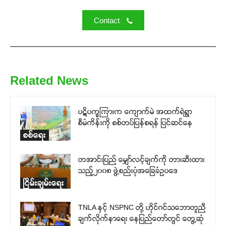
Contact
Related News
ပဋိပက္ခကြားက ကျောက်မဲ အထက်ရဲရွာ
စီမံကိန်းကို စစ်တပ်ပြန်စရန် ပြင်ဆင်နေ
စစ်ရေး
တအာင်းပြည် မျှော်လင့်ချက်ကို တားဆီးထား
သည့်၂၀၀၈ ဖွဲ့စည်းပုံအခြေခံဥပဒေ
ငြိမ်းချမ်းရေး
TNLA နှင့် NSPNC တို့ ဟိုင်ဂင်သဘောတူညီ
ချက်လိုက်နာရေး နေပြည်တော်တွင် တွေ့ဆုံ