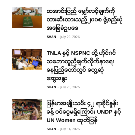
တအာင်းပြည် မျှော်လင့်ချက်ကို
တားဆီးထားသည့်၂၀၀၈ ဖွဲ့စည်းပုံ
အခြေခံဥပဒေ
-
July 29, 2026
SHAN
TNLA နှင့် NSPNC တို့ ဟိုင်ဂင်
သဘောတူညီချက်လိုက်နာရေး
နေပြည်တော်တွင် တွေ့ဆုံ
ဆွေးနွေး
-
July 20, 2026
SHAN
မြန်မာအမျိုးသမီး ၄၂ ရာခိုင်နှုန်း
ခန့် ဝင်ငွေမရှိကြောင်း UNDP နှင့်
UN Women ထုတ်ပြန်
-
July 14, 2026
SHAN