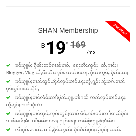
promotion
SHAN Membership
19
169
฿
฿
/mo
ၶဝ်ႈႁူမ်ႈ ႁဵၼ်းဢဝ်ၵၢၼ်ၶၢဝ်ႇ၊ ရေႊတီႊဢူဝ်ႊ၊ ထႆႇႁၢင်ႈ၊
Blogger, Vlog ထႆႇဝီႊတီႊဢူဝ်ႊ တတ်းတေႃႇ ႁဵတ်းဢွၵ်ႇ ပိုၼ်ၽႄႈ
ၶဝ်ႈႁူမ်ႈၵၢၼ်တူင်ႉၼိုင်ၸုမ်းၶၢဝ်ႇၽူႈတွႆႇႁွၵ်ႈ ၼႂ်းၶၵ်ႉၵၢၼ်
ပူၵ်းပွင်ၵၢၼ်သိုဝ်ႇ
ၶဝ်ႈႁူမ်ႈပၢင်လႅၵ်ႈလၢႆႈပိုၼ်ႉႁူႉပၢႆးႁၼ် ဢၼ်ၸုမ်းၶၢဝ်ႇၽူႈ
တွႆႇႁွၵ်ႈၸတ်းႁဵတ်း
ၶဝ်ႈႁူမ်ႈပၢင်ဢုပ်ႇဢူဝ်းတွင်ႈထၢမ် ၵဵဝ်ႇၵပ်းငဝ်းလၢႆးၵၢၼ်မိူင်း၊
ၵၢၼ်မၢၵ်ႈမီး၊ ပၢႆးမွၼ်း လႄႈ ႁူဝ်ၶေႃႈ ဢၼ်ၶႂ်ႈႁူႉၶႂ်ႈငိၼ်း။
လႆႈႁပ်ႉဢၢၼ်ႇ ၶၢဝ်ႇၶိုၵ်ႉတွၼ်း ပိူင်ပဵၼ်ဝူင်ႈလႂ်ဝူင်ႈ ၼၼ်ႉ။