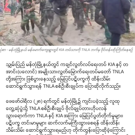
ပုံစာ - မန်တုံမြို့နယ် မန်မောက်ကျေးရွာတွင် KIA တပ်သားကို TNLA ဘက်မှ ဝိုင်းဝန်းထိုးကြိတ်နေစဉ်
သျှမ်းပြည် မန်တုံမြို့နယ်တွင် ကချင်လွတ်လပ်ရေးတပ် KIA နှင့် တ
အာင်း(ပလောင်) အမျိုးသားလွတ်မြောက်ရေးတပ်မတော် TNLA
တို့အကြား ဖြစ်ပွားနေသည့် မြေပြင်ပဋိပက္ခကို ထိန်းသိမ်း
ဆောင်ရွက်သွားရန် TNLA စစ်ဦးစီးချုပ်က ပြောဆိုလိုက်သည်။
ဖေဖော်ဝါရီလ (၂၈) ရက်တွင် မန်တုံမြို့၌ ကျင်းပခဲ့သည့် လူထု
တွေ့ဆုံပွဲသို့ TNLA စစ်ဦးစီးချုပ် ဗိုလ်ချုပ်တားဟိုပလန်
သွားရောက်ကာ TNLA နှင့် KIA အကြား မြေပြင်ပွတ်တိုက်မှုများ၊
ပဋိပက္ခ တင်းမာမှုများ ဆက်လက်မကြီးထွားစေရန် ထိန်းထိန်း
သိမ်းသိမ်း ဆောင်ရွက်သွားရမည်ဟု တိုက်တွန်းပြောဆိုခဲ့ကြောင်း