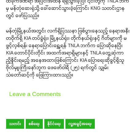
ထိခိုက်ဒဏ်ရာ အပြင်းအထန် ရရှိသွားခဲ့ပြီး ၎င်းတို့ကို TNLA ဘက်
မှ မန်တုံဆေးရုံသို့ ခေါ်ဆောင်သွားခဲ့ကြောင်း KNG သတင်းဌာန
တွင် ဖော်ပြသည်။
မန်တုံမြို့နယ်အတွင်း လက်ရှိပြဿနာ ဖြစ်ပွားနေသည့် နေရာအနီး
တဝိုက်ရှိ KIA တပ်ခွဲရုံး၊ မြို့နယ်ရုံး၊ တိုက်နယ်ရုံးနှင့် ဂိတ်များကို မ
ဖွင့်လှစ်ရန်၊ နေရာပြောင်းရွှေ့ရန် TNLA ဘက်က ပြောဆိုနေပြီး
KIA တောင်ပိုင်းတိုင်း အထက်အရာရှိများနှင့် TNLA တွေ့ဆုံကာ
ညှိနှိုင်းရမည့် အနေအထားဖြစ်ကြောင်း KIA ပြောရေးဆိုခွင့်ရှိသူ
ဗိုလ်မှူးကြီးနော်ဘူက ဖေဖော်ဝါရီ (၂၅) ရက်တွင် သျှမ်း
သံတော်ဆင့်ကို ဖြေကြားထားသည်။
Leave a Comments
သတင်း
စစ်ရေး
နိုင်ငံရေး
လူ့အခွင့်အရေး