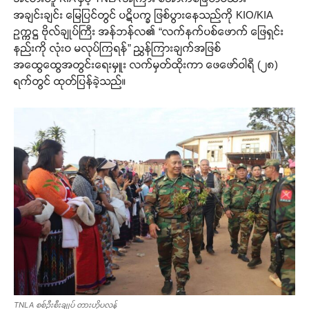
အချင်းချင်း မြေပြင်တွင် ပဋိပက္ခ ဖြစ်ပွားနေသည်ကို KIO/KIA
ဥက္ကဋ္ဌ ဗိုလ်ချုပ်ကြီး အန်ဘန်လ၏ “လက်နက်ပစ်ဖောက် ဖြေရှင်း
နည်းကို လုံးဝ မလုပ်ကြရန်” ညွှန်ကြားချက်အဖြစ်
အထွေထွေအတွင်းရေးမှူး လက်မှတ်ထိုးကာ ဖေဖော်ဝါရီ (၂၈)
ရက်တွင် ထုတ်ပြန်ခဲ့သည်။
TNLA စစ်ဦးစီးချုပ် တားဟိုပလန်