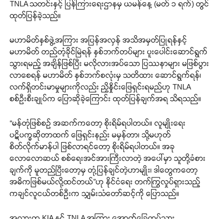
TNLA သတင်းနှင့် ပြန်ကြားရေးဌာနမှ ယမန်နေ့ (မတ် ၁ ရက်) တွင်
ထုတ်ပြန်ခဲ့သည်။
မဟာမိတ်နှစ်ဖွဲ့အကြား အပြန်အလှန် အသိအမှတ်ပြုရန်နှင့်
မဟာမိတ် တည်တံ့ခိုင်မြဲရန် နှစ်ဘက်တပ်များ ပူးပေါင်းဆောင်ရွက်
သွားရမည့် အချိန်ဖြစ်ပြီး မလိုလားအပ်သော ပြဿနာများ မဖြစ်ပွား
လာစေရန် မဟာမိတ် နှစ်ဘက်စလုံးမှ သတိထား ဆောင်ရွက်ရန်၊
လက်ရှိတင်းမာမှုများကိုလည်း ညှိနှိုင်းဖြေရှင်းရမည်ဟု TNLA
စစ်ဦးစီးချုပ်က ပြောဆိုခဲ့ကြောင်း ထုတ်ပြန်ချက်အရ သိရသည်။
“မန်တုံဖြစ်စဉ် အဆက်ကတော့ စိုးရိမ်ရပါတယ်။ လူမျိုးရေး
ပဋိပက္ခဆိုတာထက် ဖြေရှင်းနည်း မမှန်တာ၊ သို့မဟုတ်
စိတ်လိုက်မာန်ပါ ဖြစ်လာရင်တော့ စိုးရိမ်ရပါတယ်။ အခု
လောလောဆယ် စစ်ရေးအင်အားကြီးလာတဲ့ အပေါ်မှာ သူတို့ခံစား
ချက်ကို မူတည်ပြီးတော့မှ တုံ့ပြန်ချင်တဲ့ဟာမျိုး၊ ဒါတွေကတော့
အဓိကဖြစ်မယ်လို့ထင်တယ်”ဟု နိုင်ငံရေး တက်ကြွလှုပ်ရှားသည့်
ကချင်လူငယ်တစ်ဦးက သျှမ်းသံတော်ဆင့်ကို ပြောသည်။
အလားတူ KIA နှင့် TNLA အကြား အောက်ခြေတပ်သား