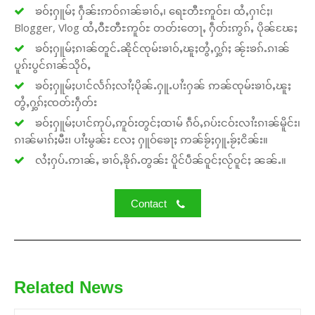
ၶဝ်ႈႁူမ်ႈ ႁဵၼ်းဢဝ်ၵၢၼ်ၶၢဝ်ႇ၊ ရေႊတီႊဢူဝ်ႊ၊ ထႆႇႁၢင်ႈ၊
Blogger, Vlog ထႆႇဝီႊတီႊဢူဝ်ႊ တတ်းတေႃႇ ႁဵတ်းဢွၵ်ႇ ပိုၼ်ၽႄႈ
ၶဝ်ႈႁူမ်ႈၵၢၼ်တူင်ႉၼိုင်ၸုမ်းၶၢဝ်ႇၽူႈတွႆႇႁွၵ်ႈ ၼႂ်းၶၵ်ႉၵၢၼ်
ပူၵ်းပွင်ၵၢၼ်သိုဝ်ႇ
ၶဝ်ႈႁူမ်ႈပၢင်လႅၵ်ႈလၢႆႈပိုၼ်ႉႁူႉပၢႆးႁၼ် ဢၼ်ၸုမ်းၶၢဝ်ႇၽူႈ
တွႆႇႁွၵ်ႈၸတ်းႁဵတ်း
ၶဝ်ႈႁူမ်ႈပၢင်ဢုပ်ႇဢူဝ်းတွင်ႈထၢမ် ၵဵဝ်ႇၵပ်းငဝ်းလၢႆးၵၢၼ်မိူင်း၊
ၵၢၼ်မၢၵ်ႈမီး၊ ပၢႆးမွၼ်း လႄႈ ႁူဝ်ၶေႃႈ ဢၼ်ၶႂ်ႈႁူႉၶႂ်ႈငိၼ်း။
လႆႈႁပ်ႉဢၢၼ်ႇ ၶၢဝ်ႇၶိုၵ်ႉတွၼ်း ပိူင်ပဵၼ်ဝူင်ႈလႂ်ဝူင်ႈ ၼၼ်ႉ။
Contact
Related News