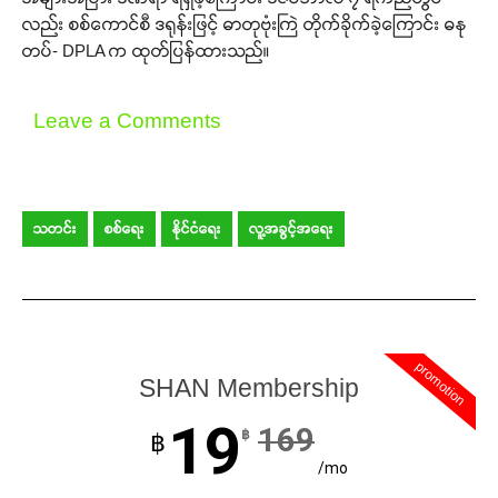
လည်း စစ်ကောင်စီ ဒရုန်းဖြင့် ဓာတုဗုံးကြဲ တိုက်ခိုက်ခဲ့ကြောင်း ဓနု
တပ်- DPLA က ထုတ်ပြန်ထားသည်။
Leave a Comments
သတင်း
စစ်ရေး
နိုင်ငံရေး
လူ့အခွင့်အရေး
promotion
SHAN Membership
19
169
฿
฿
/mo