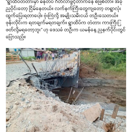
“ရွာထိပ်တံတားမှာ ဓနုတပ် ဂိတ်လာဖွင့်တာကနေ စဖြစ်တာ။ အခု
ညပိုင်းတော့ ငြိမ်နေတယ်။ လက်နက်ကြီးတွေကျတော့ တရွာလုံး
ထွက်ပြေးရတာပေါ့။ ဗုံးကြဲလို့ အမျိုးသမီးငယ် တဦးသေတယ်။
ဖုန်းလိုင်းက ရတချက်မရတချက်။ ရွာထိပ်က တံတား ကားကြီးြ
ဖတ်လို့မရတော့ဘူး” ဟု ဒေသခံ တဦးက ယမန်နေ့ ညနက်ပိုင်းတွင်
ပြောသည်။