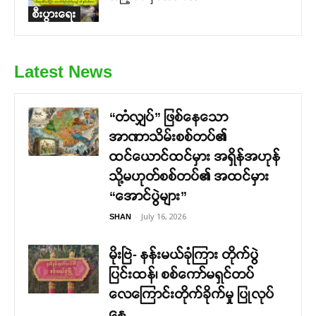
စီးပွားရေး
Latest News
“တံလျှပ်” ဖြစ်နေသော
အာဏာသိမ်းစစ်တပ်၏
ထင်ယောင်ထင်မှား အရှိန်အဟုန်
သို့မဟုတ်စစ်တပ်၏ အထင်မှား
“အောင်ပွဲများ”
-
July 16, 2026
SHAN
မိုးဗြဲ- နန်းမယ်ခုံကြား တိုက်ပွဲ
ပြင်းထန်၊ စစ်ကော်မရှင်တပ်
လေကြောင်းတိုက်ခိုက်မှု ပြုလုပ်
နေ