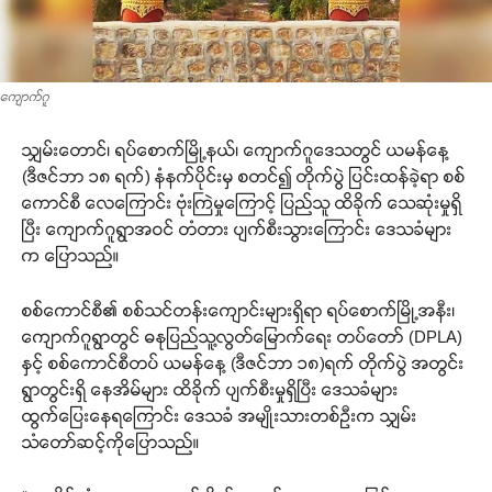
ကျောက်ဂူ
သျှမ်းတောင်၊ ရပ်စောက်မြို့နယ်၊ ကျောက်ဂူဒေသတွင် ယမန်နေ့
(ဒီဇင်ဘာ ၁၈ ရက်) နံနက်ပိုင်းမှ စတင်၍ တိုက်ပွဲ ပြင်းထန်ခဲ့ရာ စစ်
ကောင်စီ လေကြောင်း ဗုံးကြဲမှုကြောင့် ပြည်သူ ထိခိုက် သေဆုံးမှုရှိ
ပြီး ကျောက်ဂူရွာအဝင် တံတား ပျက်စီးသွားကြောင်း ဒေသခံများ
က ပြောသည်။
စစ်ကောင်စီ၏ စစ်သင်တန်းကျောင်းများရှိရာ ရပ်စောက်မြို့အနီး၊
ကျောက်ဂူရွာတွင် ဓနုပြည်သူ့လွတ်မြောက်ရေး တပ်တော် (DPLA)
နှင့် စစ်ကောင်စီတပ် ယမန်နေ့ (ဒီဇင်ဘာ ၁၈)ရက် တိုက်ပွဲ အတွင်း
ရွာတွင်းရှိ နေအိမ်များ ထိခိုက် ပျက်စီးမှုရှိပြီး ဒေသခံများ
ထွက်ပြေးနေရကြောင်း ဒေသခံ အမျိုးသားတစ်ဉီးက သျှမ်း
သံတော်ဆင့်ကိုပြောသည်။​