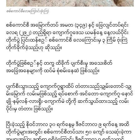
စစ်ကောင်စီလေကြောင်းဗုံးကြဲ
စစ်ကောင်စီ အမြောက်တပ် အမတ (၃၄၉) နှင့် ခြေလျင်တပ်ရင်း
ခလရ (၂၉၂) တည်ရှိရာ ကျောက်ဂူဒေသ ယမန်နေ့ နေ့လယ်ပိုင်း
တိုက်ပွဲ ပြင်းထန်စဥ် စစ်ကောင်စီ လေကြောင်းမှ ၃ ကြိမ် ဗုံးကြဲ
တိုက်ခိုက်ခဲ့သည်ဟု ဆိုသည်။
တိုက်ပွဲဖြစ်စဥ်နှင့် တကွ ထိခိုက် ပျက်စီးမှု အသေးစိတ်
အခြေအနေများကို ထပ်မံ စုံစမ်းနေဆဲ ဖြစ်သည်။
ပျက်စီးသွားသည့် ကျောက်ဂူရွာထိပ် တံတားသည်သျှမ်းတောင်-သျှ
မ်းမြောက် လမ်းမဖြစ်သည့် ရပ်စောက်-အင်တော-ကျောက်ဂူ-နောင်
ချို-နမ့်လန်-လားရှိုး-ကျောက်မဲ တို့ကို ဆက်သွယ်ထားသည့် လမ်း
ပိုင်းမှ တံတား ဖြစ်သည်။
ပြီးခဲ့သည့် နိုဝင်ဘာလ ၃၀ ရက်နေ့မှ ဒီဇင်ဘာလ ၉ ရက်နေ့ အထိ
တိုက်ပွဲများအတွင်း စစ်ကောင်စီတပ်သား ၅၀ ကျော် သေဆုံးခဲ့ကာ
အများအပြား ဒဏ်ရာ ရရှိခဲ့ကြောင်း ဒီဇင်ဘာလ ၇ ရက်ညတွင်