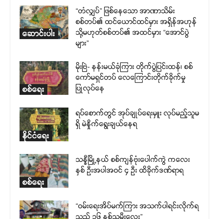
“တံလျှပ်” ဖြစ်နေသော အာဏာသိမ်း
စစ်တပ်၏ ထင်ယောင်ထင်မှား အရှိန်အဟုန်
သို့မဟုတ်စစ်တပ်၏ အထင်မှား “အောင်ပွဲ
ဆောင်းပါး
များ”
မိုးဗြဲ- နန်းမယ်ခုံကြား တိုက်ပွဲပြင်းထန်၊ စစ်
ကော်မရှင်တပ် လေကြောင်းတိုက်ခိုက်မှု
ပြုလုပ်နေ
စစ်ရေး
ရပ်စောက်တွင် အုပ်ချုပ်ရေးမှူး လုပ်မည့်သူမ
ရှိ မဲနှိုက်ရွေးချယ်နေရ
နိုင်ငံရေး
သန္နီမြို့နယ် စစ်ကျန်ဗုံးပေါက်ကွဲ ကလေး
နှစ် ဦးအပါအဝင် ၄ ဦး ထိခိုက်ဒဏ်ရာရ
စစ်ရေး
“ဝမ်းရေးအိပ်မက်ကြား အသက်ပါရင်းလိုက်ရ
သည့် ၁၆ နှစ်သမီးလေး”