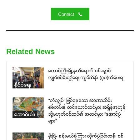
Contact
Related News
တောင်ကြီးမြို့နယ်ရောက် စစ်ရှောင်
လျှပ်စစ်မီးရရှိရေး ကျပ်သိန်း (၃၀)ထိပေးရ
နိုင်ငံရေး
“တံလျှပ်” ဖြစ်နေသော အာဏာသိမ်း
စစ်တပ်၏ ထင်ယောင်ထင်မှား အရှိန်အဟုန်
သို့မဟုတ်စစ်တပ်၏ အထင်မှား “အောင်ပွဲ
ဆောင်းပါး
များ”
မိုးဗြဲ- နန်းမယ်ခုံကြား တိုက်ပွဲပြင်းထန်၊ စစ်