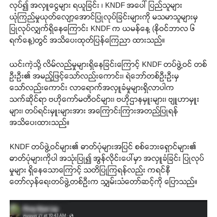
လုပ်၍ အလှူငွေများ ရယူခြင်း ၊ KNDF အပေါ် ပြည်သူများ
ယုံကြည်မှုယုတ်လျော့အောင်ပြုလုပ်ခြင်းများကို မသမာသူများမှ
ပြုလုပ်လျှက်ရှိနေကြောင်း KNDF က ယမန်နေ့ (နိုဝင်ဘာလ ၆
ရက်နေ့)တွင် အသိပေးထုတ်ပြန်ကြေညာ ထားသည်။
ယင်းကဲ့သို့ လိမ်လည်မှုများရှိနေခြင်းကြောင့် KNDF တပ်ဖွဲ့ဝင် တစ်
ဦးဦး၏ အမည့်ဖြင့်သော်လည်းကောင်း၊ ရဲဘော်တစ်ဦးဦးမှ
သော်လည်းကောင်း လာရောက်အလှူခံမှုများရှိလာပါက
သက်ဆိုင်ရာ ဗဟိုကော်မတီဝင်များ၊ ဗဟိုဌာနမှူးများ၊ ဗျူဟာမှူး
များ၊ တပ်ရင်းမှူးများအား အကြောင်းကြားအတည်ပြုရန်
အသိပေးထားသည်။
KNDF တပ်ဖွဲ့ဝင်များ၏ ဓာတ်ပုံများအပြင် စစ်ဘေးရှောင်များ၏
ဓာတ်ပုံများကိုပါ အသုံးပြု၍ အွန်လိုင်းပေါ်မှာ အလှူခံခြင်း ပြုလုပ်
မှုများ ရှိနေသောကြောင့် သတိပြုကြရန်လည်း ကရင်နီ
တော်လှန်ရေးတပ်ဖွဲ့တစ်ဦးက သျှမ်းသံတော်ဆင့်ကို ပြောသည်။