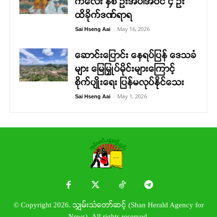
ကလေး နှစ် ဦးအပါအဝင် ၄ ဦး
ထိခိုက်ဒဏ်ရာရ
-
May 16, 2026
Sai Hseng Aai
ဆောင်းပြောင်း နေရပ်ပြန် ဒေသခံ
များ မြေမြှုပ်မိုင်းများကြောင့်
စိုက်ပျိုးရေး ပြန်မလုပ်နိုင်သေး
-
May 1, 2026
Sai Hseng Aai
© Copyright 2026. သျှမ်းသံတော်ဆင့် (Shan Herald Agency for
News). All rights reserved.