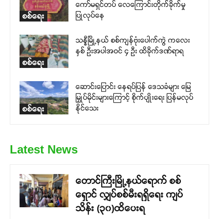
ကော်မရှင်တပ် လေကြောင်းတိုက်ခိုက်မှု
ပြုလုပ်နေ
စစ်ရေး
သန္နီမြို့နယ် စစ်ကျန်ဗုံးပေါက်ကွဲ ကလေး
နှစ် ဦးအပါအဝင် ၄ ဦး ထိခိုက်ဒဏ်ရာရ
စစ်ရေး
ဆောင်းပြောင်း နေရပ်ပြန် ဒေသခံများ မြေ
မြှုပ်မိုင်းများကြောင့် စိုက်ပျိုးရေး ပြန်မလုပ်
နိုင်သေး
စစ်ရေး
Latest News
တောင်ကြီးမြို့နယ်ရောက် စစ်
ရှောင် လျှပ်စစ်မီးရရှိရေး ကျပ်
သိန်း (၃၀)ထိပေးရ