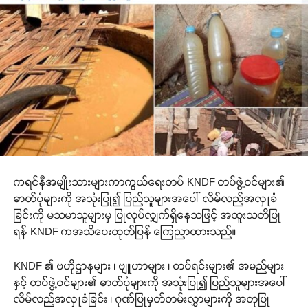
ကရင်နီအမျိုးသားများကာကွယ်ရေးတပ် KNDF တပ်ဖွဲ့ဝင်များ၏
ဓာတ်ပုံများကို အသုံးပြု၍ ပြည်သူများအပေါ် လိမ်လည်အလှူခံ
ခြင်းကို မသမာသူများမှ ပြုလုပ်လျှက်ရှိနေသဖြင့် အထူးသတိပြု
ရန် KNDF ကအသိပေးထုတ်ပြန် ကြေညာထားသည်။
KNDF ၏ ဗဟိုဌာနများ ၊ ဗျူဟာများ ၊ တပ်ရင်းများ၏ အမည်များ
နှင့် တပ်ဖွဲ့ဝင်များ၏ ဓာတ်ပုံများကို အသုံးပြု၍ ပြည်သူများအပေါ်
လိမ်လည်အလှူခံခြင်း ၊ ဂုဏ်ပြုမှတ်တမ်းလွှာများကို အတုပြု