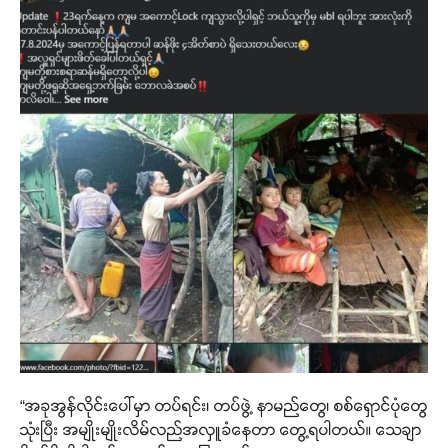
“အခုအွန်လိုင်းပေါ်မှာ တပ်ရင်း၊ တပ်ဖွဲ့ နာမည်တွေ၊ စစ်ရှောင်ပုံတွေ
သုံးပြီး အမျိုးမျိုးလိမ်လည်အလှူခံနေတာ တွေ့ရပါတယ်။ သေချာ