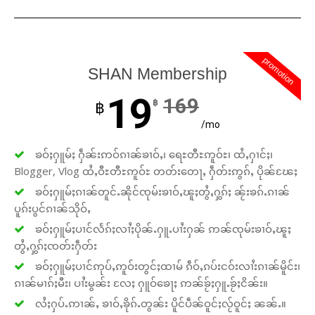
promotion
SHAN Membership
19
169
฿
฿
/mo
ၶဝ်ႈႁူမ်ႈ ႁဵၼ်းဢဝ်ၵၢၼ်ၶၢဝ်ႇ၊ ရေႊတီႊဢူဝ်ႊ၊ ထႆႇႁၢင်ႈ၊
Blogger, Vlog ထႆႇဝီႊတီႊဢူဝ်ႊ တတ်းတေႃႇ ႁဵတ်းဢွၵ်ႇ ပိုၼ်ၽႄႈ
ၶဝ်ႈႁူမ်ႈၵၢၼ်တူင်ႉၼိုင်ၸုမ်းၶၢဝ်ႇၽူႈတွႆႇႁွၵ်ႈ ၼႂ်းၶၵ်ႉၵၢၼ်
ပူၵ်းပွင်ၵၢၼ်သိုဝ်ႇ
ၶဝ်ႈႁူမ်ႈပၢင်လႅၵ်ႈလၢႆႈပိုၼ်ႉႁူႉပၢႆးႁၼ် ဢၼ်ၸုမ်းၶၢဝ်ႇၽူႈ
တွႆႇႁွၵ်ႈၸတ်းႁဵတ်း
ၶဝ်ႈႁူမ်ႈပၢင်ဢုပ်ႇဢူဝ်းတွင်ႈထၢမ် ၵဵဝ်ႇၵပ်းငဝ်းလၢႆးၵၢၼ်မိူင်း၊
ၵၢၼ်မၢၵ်ႈမီး၊ ပၢႆးမွၼ်း လႄႈ ႁူဝ်ၶေႃႈ ဢၼ်ၶႂ်ႈႁူႉၶႂ်ႈငိၼ်း။
လႆႈႁပ်ႉဢၢၼ်ႇ ၶၢဝ်ႇၶိုၵ်ႉတွၼ်း ပိူင်ပဵၼ်ဝူင်ႈလႂ်ဝူင်ႈ ၼၼ်ႉ။