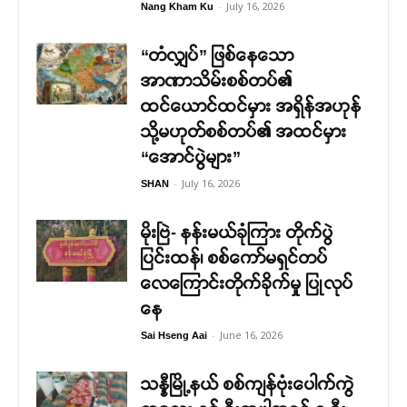
-
July 16, 2026
Nang Kham Ku
“တံလျှပ်” ဖြစ်နေသော
အာဏာသိမ်းစစ်တပ်၏
ထင်ယောင်ထင်မှား အရှိန်အဟုန်
သို့မဟုတ်စစ်တပ်၏ အထင်မှား
“အောင်ပွဲများ”
-
July 16, 2026
SHAN
မိုးဗြဲ- နန်းမယ်ခုံကြား တိုက်ပွဲ
ပြင်းထန်၊ စစ်ကော်မရှင်တပ်
လေကြောင်းတိုက်ခိုက်မှု ပြုလုပ်
နေ
-
June 16, 2026
Sai Hseng Aai
သန္နီမြို့နယ် စစ်ကျန်ဗုံးပေါက်ကွဲ