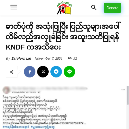
Donate
ဓာတ်ပုံကို အသုံးပြုပြီး ပြည်သူများအပေါ်
လိမ်လည်အလှူခံခြင်း အထူးသတိပြုရန်
KNDF ကအသိပေး
November 7, 2024
92
By
Sai Harn Lin