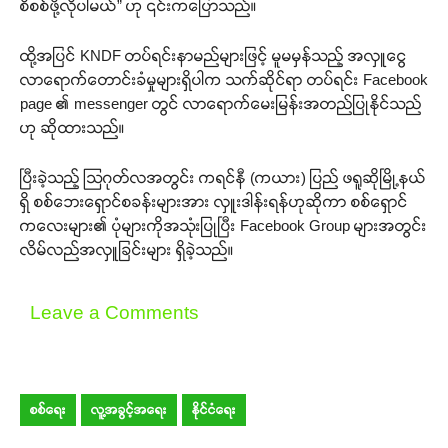
စိစစ်ဖို့လိုပါမယ်” ဟု ၎င်းကပြောသည်။
ထို့အပြင် KNDF တပ်ရင်းနာမည်များဖြင့် မူမမှန်သည့် အလှူငွေ
လာရောက်တောင်းခံမှုများရှိပါက သက်ဆိုင်ရာ တပ်ရင်း Facebook
page ၏ messenger တွင် လာရောက်မေးမြန်းအတည်ပြုနိုင်သည်
ဟု ဆိုထားသည်။
ပြီးခဲ့သည့် သြဂုတ်လအတွင်း ကရင်နီ (ကယား) ပြည် ဖရူဆိုမြို့နယ်
ရှိ စစ်ဘေးရှောင်စခန်းများအား လှူးဒါန်းရန်ဟုဆိုကာ စစ်ရှောင်
ကလေးများ၏ ပုံများကိုအသုံးပြုပြီး Facebook Group များအတွင်း
လိမ်လည်အလှူခြင်းများ ရှိခဲ့သည်။
Leave a Comments
စစ်ရေး
လူ့အခွင့်အရေး
နိုင်ငံရေး