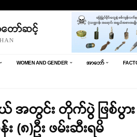
သံတော်ဆင့်
SHAN
WOMEN AND GENDER
အာဘော်
FACT
ယ် အတွင်း တိုက်ပွဲ ဖြစ်ပွာ
န်း (၈)ဦး ဖမ်းဆီးရမိ