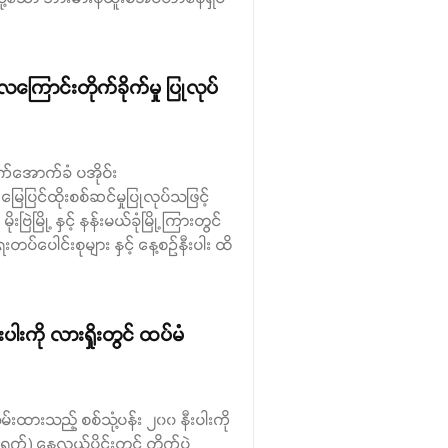
လေကြောင်းတိုက်ခိုက်မှု ပြုလုပ်
 လက်အောက်ခံ ပအိုဝ်း
ြေပြင်ထိုးစစ်ဆင်မှုပြုလုပ်သဖြင့်
ြို့ နှင့် နန်းမယ်ခုံမြို့ကြားတွင်
ပ်ပေါင်းစုများ နှင့် နေ့စဉ်နီးပါး ထိ
းကို လားရှိုးတွင် ထပ်မံ
မ်းထားသည့် စစ်သုံ့ပန်း ၂၀၀ နီးပါးကို
ရက်) နေ့လယ်ပိုင်းတွင် တိုက်ပွဲ