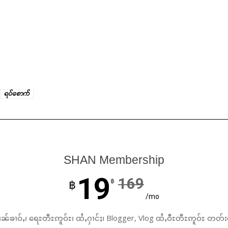
ရပ်စောက်
SHAN Membership
19
169
฿
฿
/mo
ၼ်ၶၢဝ်ႇ၊ ရေႊတီႊဢူဝ်ႊ၊ ထႆႇႁၢင်ႈ၊ Blogger, Vlog ထႆႇဝီႊတီႊဢူဝ်ႊ တတ်း