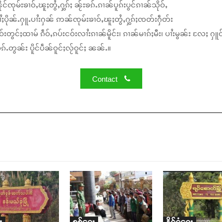
်ၸုမ်းၶၢဝ်ႇၽူႈတွႆႇႁွၵ်ႈ ၼႂ်းၶၵ်ႉၵၢၼ်ပူၵ်းပွင်ၵၢၼ်သိုဝ်ႇ
ႆႈပိုၼ်ႉႁူႉပၢႆးႁၼ် ဢၼ်ၸုမ်းၶၢဝ်ႇၽူႈတွႆႇႁွၵ်ႈၸတ်းႁဵတ်း
်းတွင်ႈထၢမ် ၵဵဝ်ႇၵပ်းငဝ်းလၢႆးၵၢၼ်မိူင်း၊ ၵၢၼ်မၢၵ်ႈမီး၊ ပၢႆးမွၼ်း လႄႈ ႁူဝ
်ႉတွၼ်း ပိူင်ပဵၼ်ဝူင်ႈလႂ်ဝူင်ႈ ၼၼ်ႉ။
Contact
း
စစ်ရေး
နိုင်ငံရေး