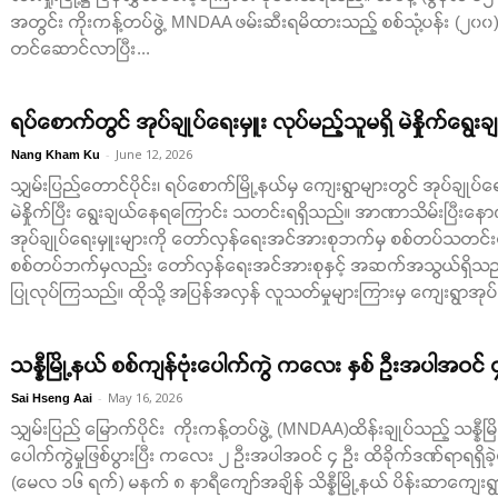
အတွင်း ကိုးကန့်တပ်ဖွဲ့ MNDAA ဖမ်းဆီးရမိထားသည့် စစ်သုံ့ပန်း (၂၀၀) န
တင်ဆောင်လာပြီး...
ရပ်စောက်တွင် အုပ်ချုပ်ရေးမှူး လုပ်မည့်သူမရှိ မဲနှိုက်ရွေ
-
June 12, 2026
Nang Kham Ku
သျှမ်းပြည်တောင်ပိုင်း၊ ရပ်စောက်မြို့နယ်မှ ကျေးရွာများတွင် အုပ်ချုပ်
မဲနှိုက်ပြီး ရွေးချယ်နေရကြောင်း သတင်းရရှိသည်။ အာဏာသိမ်းပြီးနောက်
အုပ်ချုပ်ရေးမှူးများကို တော်လှန်ရေးအင်အားစုဘက်မှ စစ်တပ်သတင်းပေ
စစ်တပ်ဘက်မှလည်း တော်လှန်ရေးအင်အားစုနှင့် အဆက်အသွယ်ရှိသည်ဟု 
ပြုလုပ်ကြသည်။ ထိုသို့ အပြန်အလှန် လူသတ်မှုများကြားမှ ကျေးရွာအုပ်ခ
သန္နီမြို့နယ် စစ်ကျန်ဗုံးပေါက်ကွဲ ကလေး နှစ် ဦးအပါအဝင်
-
May 16, 2026
Sai Hseng Aai
သျှမ်းပြည် မြောက်ပိုင်း ကိုးကန့်တပ်ဖွဲ့ (MNDAA)ထိန်းချုပ်သည့် သန္နီမ
ပေါက်ကွဲမှုဖြစ်ပွားပြီး ကလေး ၂ ဦးအပါအဝင် ၄ ဦး ထိခိုက်ဒဏ်ရာရရှိ
(မေလ ၁၆ ရက်) မနက် ၈ နာရီကျော်အချိန် သိန္နီမြို့နယ် ပိန်းဆာကျေ