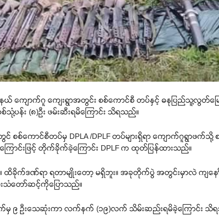
ြို့နယ် ကျောက်ဂူ ကျေးရွာအတွင်း စစ်ကောင်စီ တပ်နှင့် ဓနုပြည်သူ့လွတ်
ှ စစ်သုံ့ပန်း (၈)ဦး ဖမ်းဆီးရမိကြောင်း သိရသည်။
င် စစ်ကောင်စီတပ်မှ DPLA /DPLF တပ်များရှိရာ ကျောက်ဂူရွာဖက်သို့ စတ
ြောင်းဖြင့် တိုက်ခိုက်ခဲ့ကြောင်း DPLF က ထုတ်ပြန်ထားသည်။
်။ ထိခိုက်ဒဏ်ရာ ရတာမျိုးတော့ မရှိဘူး။ အခုတိုက်ပွဲ အတွင်းမှာလဲ က
မ်းသံတော်ဆင့်ကိုပြောသည်။
ောင်စီဘက်မှ ၉ ဦးသေဆုံးကာ လက်နက် (၁၉)လက် သိမ်းဆည်းရမိခဲ့ကြောင်း သ