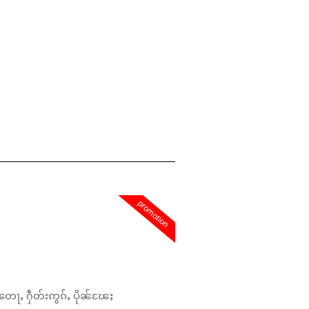
promotion
တေႃႇ ႁဵတ်းဢွၵ်ႇ ပိုၼ်ၽႄႈ