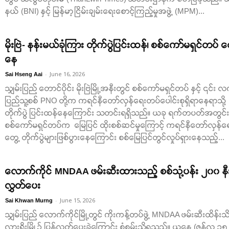
နယ် (BNI) နှင့် မြန်မာ့ငြိမ်းချမ်းရေးစောင့်ကြည့်မှုအဖွဲ့ (MPM)...
မိုးဗြဲ- နန်းမယ်ခုံကြား တိုက်ပွဲပြင်းထန်၊ စစ်ကော်မရှင်တပ် 
နေ
-
June 16, 2026
Sai Hseng Aai
သျှမ်းပြည် တောင်ပိုင်း မိုးဗြဲမြို့အနီးတွင် စစ်ကော်မရှင်တပ် နှင့် ၎င်း
ပြည်သူ့စစ် PNO တို့က ကရင်နီတော်လှန်ရေးတပ်ပေါင်းစုရှိရာနေရာသို့ မ
တိုက်ပွဲ ပြင်းထန်နေကြောင်း သတင်းရရှိသည်။ ယခု ရက်တပတ်အတွင်း မိုးဗြဲမ
စစ်ကော်မရှင်တပ်က မြေပြင် ထိုးစစ်ဆင်မှုကြောင့် ကရင်နီတော်လှန်‌ရေးတ
တွေ့ တိုက်ပွဲများဖြစ်ပွားနေကြောင်း စစ်မြေပြင်တွင်လှုပ်ရှားနေသည့်...
လောက်ကိုင် MNDAA ဖမ်းဆီးထားသည့် စစ်သုံ့ပန်း ၂၀၀ နီးပါ
လွှတ်ပေး
-
June 15, 2026
Sai Khwan Murng
သျှမ်းပြည် လောက်ကိုင်မြို့တွင် ကိုးကန့်တပ်ဖွဲ့ MNDAA ဖမ်းဆီးထိန်းသိ
လားရှိုးမြို့၌ ပြန်လွှတ်ပေးခဲ့ကြောင်း စုံစမ်းသိရသည်။ ယနေ့ (ဇွန်လ ၁၅ 