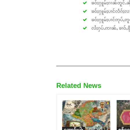
ၶဝ်ႈႁူမ်ႈၵၢၼ်တူင်ႉၼိုင
ၶဝ်ႈႁူမ်ႈပၢင်လႅၵ်ႈလၢ
ၶဝ်ႈႁူမ်ႈပၢင်ဢုပ်ႇဢူဝ
လႆႈႁပ်ႉဢၢၼ်ႇ ၶၢဝ်ႇၶိုၵ
Related News
ဆောင်းပါး
စစ်ရေ