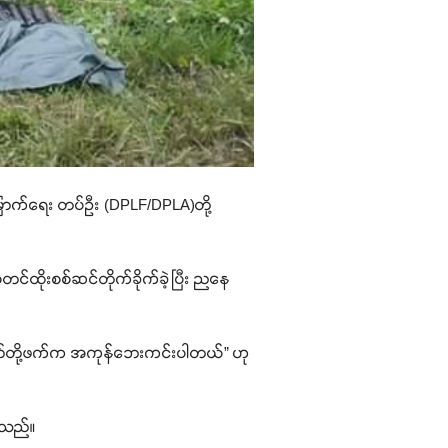
မြောက်ရေး တပ်ဦး (DPLF/DPLA)တို့
င်ထိုးစစ်ဆင်တိုက်ခိုက်ခဲ့ပြီး ညနေ
ျနော်တို့ဖက်က အကုန်ဘေးကင်းပါတယ်” ဟု
ိရသည်။