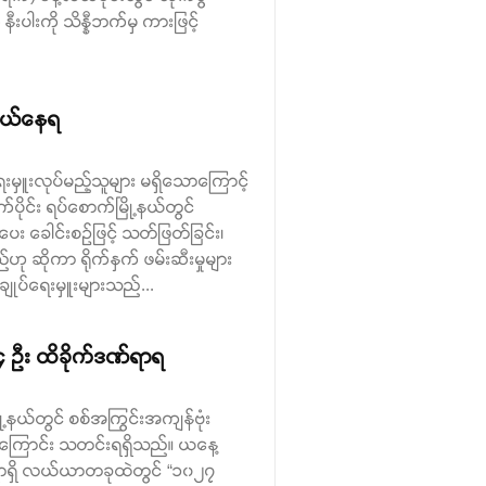
ီးပါးကို သိန္နီဘက်မှ ကားဖြင့်
းချယ်နေရ
ရေးမှူးလုပ်မည့်သူများ မရှိသောကြောင့်
ပိုင်း ရပ်စောက်မြို့နယ်တွင်
း ခေါင်းစဉ်ဖြင့် သတ်ဖြတ်ခြင်း၊
ဆိုကာ ရိုက်နှက် ဖမ်းဆီးမှုများ
ျုပ်ရေးမှူးများသည်...
 ၄ ဦး ထိခိုက်ဒဏ်ရာရ
ြို့နယ်တွင် စစ်အကြွင်းအကျန်ဗုံး
ခဲ့ကြောင်း သတင်းရရှိသည်။ ယနေ့
းရွာရှိ လယ်ယာတခုထဲတွင် “၁၀၂၇