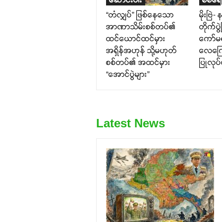
“တံလျှပ်” ဖြစ်နေသော
မိုးဗြဲ-
အာဏာသိမ်းစစ်တပ်၏
တိုက်ပွ
ထင်ယောင်ထင်မှား
ကော်မရ
အရှိန်အဟုန် သို့မဟုတ်
လေကြော
စစ်တပ်၏ အထင်မှား
ပြုလုပ
“အောင်ပွဲများ”
Latest News