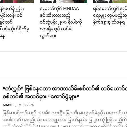
 နန်းမယ်ခုံကြား
လောက်ကိုင် MNDAA
ရပ်စောက်တွင် အုပ်
ဲပြင်းထန်၊ စစ်
ဖမ်းဆီးထားသည့်
ရေးမှူး လုပ်မည့်သူမ
ှင်တပ်
စစ်သုံ့ပန်း ၂၀၀ နီးပါးကို
နှိုက်ရွေးချယ်နေရ
င်းတိုက်ခိုက်မှု
လားရှိုးတွင် ထပ်မံ
်နေ
လွှတ်ပေး
“တံလျှပ်” ဖြစ်နေသော အာဏာသိမ်းစစ်တပ်၏ ထင်ယောင်ထင်
စစ်တပ်၏ အထင်မှား “အောင်ပွဲများ”
-
July 16, 2026
SHAN
မြန်မာစစ်တပ်သည် ဖလမ်း၊ လားရှိုး၊ မြဝတီ၊ ကျောက်မဲနှင့် တကောင်း 
အပါအဝင် အနည်းဆုံး မဟာဗျူဟာမြောက်နယ်မြေ ၂၀ ကို ပြန်လည်ထိန်းချုပ်
တွင် သံလွင်တိုင်းမ် (ThanLwin Times) သတင်းဌာနက ဖော်ပြခဲ့သည်။ 