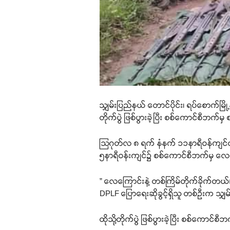
သျှမ်းပြည်နယ် တောင်ပိုင်း၊ ရပ်စောက်မ
တိုက်ပွဲ ဖြစ်ပွားခဲ့ပြီး စစ်ကောင်စီဘက်မ
သြဂုတ်လ ၈ ရက် နံနက် ၁၁နာရီဝန်ကျင်တွ
၅နာရီဝန်းကျင်၌ စစ်ကောင်စီဘက်မှ လေက
” လေကြောင်းနဲ့ တစ်ကြိမ်တိုက်ခိုက်တယ
DPLF ပြောရေးဆိုခွင့်ရှိသူ တစ်ဦးက သျှ
ထိုသို့တိုက်ပွဲ ဖြစ်ပွားခဲ့ပြီး စစ်က