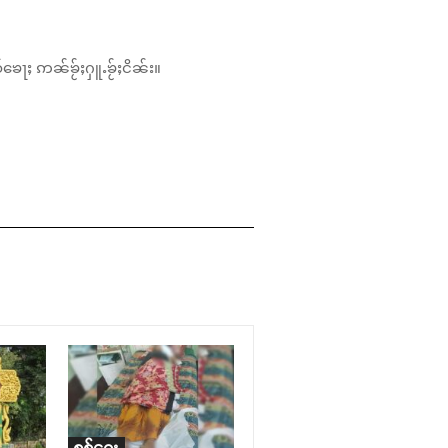
်ၶေႃႈ ဢၼ်ၶႂ်ႈႁူႉၶႂ်ႈငိၼ်း။
စစ်ရေး