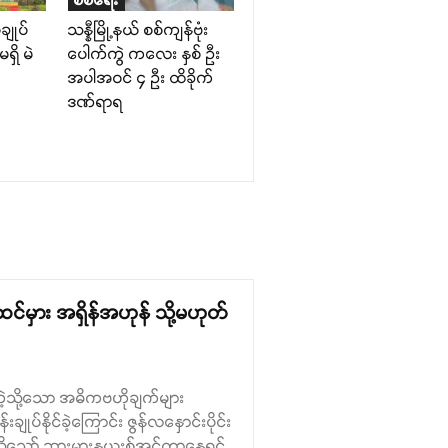
ချုပ်
သန္နီမြို့နယ် စစ်ကျန်ဗုံး
ရှိ မဲ
ပေါက်ကွဲ ကလေး နှစ် ဦး
အပါအဝင် ၄ ဦး ထိခိုက်
ဒဏ်ရာရ
မှား အရှိန်အဟုန် သို့မဟုတ်
ကဲ့သို့သော အဓိကဗဟိုချက်များ
နိုင်ခဲ့ကြောင်း ဇွန်လနှောင်းပိုင်း
သို့သော် ဘားမားနယူးစ်အင်တာနေရှင်