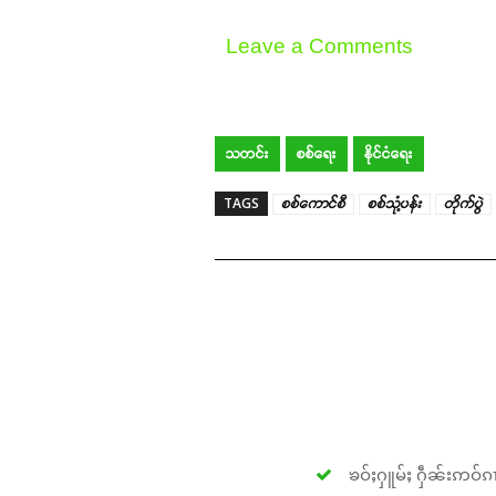
Leave a Comments
သတင်း
စစ်ရေး
နိုင်ငံရေး
TAGS
စစ်ကောင်စီ
စစ်သုံ့ပန်း
တိုက်ပွဲ
ၶဝ်ႈႁူမ်ႈ ႁဵၼ်းဢဝ်ၵၢ