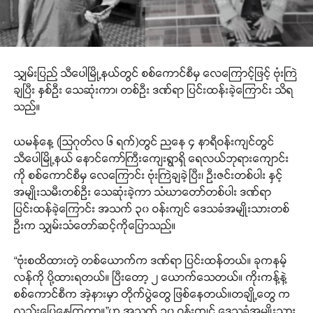
သျှမ်းပြည် သီပေါမြို့နယ်တွင် စစ်ကောင်စီမှ လေကြောင့်ဖြင့် ဗုံးကြဲ
ချပြီး နှစ်ဦး သေဆုံးကာ၊ တစ်ဦး ဒဏ်ရာ ပြင်းထန်းခဲ့ကြောင်း သိရ
သည်။
ယမန်နေ့ (သြဂုတ်လ ၆ ရက်)တွင် ညနေ ၄ နာရီဝန်းကျင်တွင်
သီပေါမြို့နယ် နောင်ကော်ကြီးကျေးရွာရှိ ရေလယ်ဘုရားကျောင်း
ကို စစ်ကောင်စီမှ လေကြောင်း ဗုံးကြဲချခဲ့ပြီး၊ ဦးဇင်းတစ်ပါး နှင့်
အမျိုးသမီးတစ်ဦး သေဆုံးခဲ့ကာ သံဃာ‌တော်တစ်ပါး ဒဏ်ရာ
ပြင်းထန်ခဲ့ကြောင်း အသက် ၃၀ ဝန်းကျင် ဒေသခံအမျိုးသားတစ်
ဦးက သျှမ်းသံ‌တော်ဆင့်ကိုပြောသည်။
“ဗုံးစထိထားတဲ့ တစ်ယောက်က ဒဏ်ရာ ပြင်းထန်တယ်။ ခုကနမ့်
လန်ကို ပို့ထားရတယ်။ ပြီးတော့ ၂ ယောက်သေတယ်။ ကိုးကန့်နဲ့
စစ်ကောင်စီက အဲ့နားမှာ တိုက်ပွဲတွေ ဖြစ်နေတယ်။တချို့တွေ က
လည်းပြေနေကြတာ။”ဟု အသက် ၃၀ ဝန်းကျင် ဒေသခံအမျိုးသား