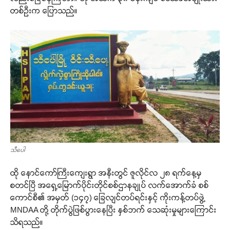
တစ်ဦးက ပြောသည်။
သီပေါ
ထို နောင်ကော်ကြီးကျေးရွာ အနီးတွင် ဇူလိုင်လ ၂၈ ရက်နေ့မှ
စတင်ပြီ အရှေ့မြောက်ပိုင်းတိုင်စစ်ဌာနချုပ် လက်အောက်ခံ စစ်
ကောင်စီ၏ အမှတ် (၁၄၇) ခြေလျင်တပ်ရင်းနှင့် ကိုးကန့်တပ်ဖွဲ့
MNDAA တို့ တိုက်ပွဲဖြစ်ပွားနေပြီး နှစ်ဘက် သေဆုံးမှုများကြောင်း
သိရသည်။