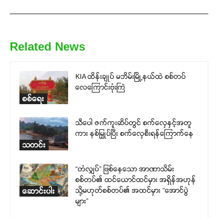
Related News
KIA ထိန်းချုပ် မဘိမ်းမြို့နယ်ထဲ စစ်တပ်
လေကြောင်းဗုံးကြဲ
စစ်ရေး
သီပေါ ဇက်ကူးဆိပ်တွင် စက်လှေနှင့်အတူ
ကား နစ်မြှုပ်ပြီး စက်လှေစီးရန်ကြောက်နေ
သတင်း
“တံလျှပ်” ဖြစ်နေသော အာဏာသိမ်း
စစ်တပ်၏ ထင်ယောင်ထင်မှား အရှိန်အဟုန်
သို့မဟုတ်စစ်တပ်၏ အထင်မှား “အောင်ပွဲ
ဆောင်းပါး
များ”