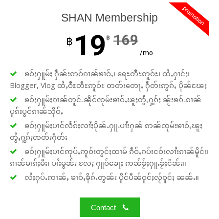
promotion
SHAN Membership
19
169
฿
฿
/mo
ၶဝ်ႈႁူမ်ႈ ႁဵၼ်းဢဝ်ၵၢၼ်ၶၢဝ်ႇ၊ ရေႊတီႊဢူဝ်ႊ၊ ထႆႇႁၢင်ႈ၊
Support SHAN
Blogger, Vlog ထႆႇဝီႊတီႊဢူဝ်ႊ တတ်းတေႃႇ ႁဵတ်းဢွၵ်ႇ ပိုၼ်ၽႄႈ
ၶဝ်ႈႁူမ်ႈၵၢၼ်တူင်ႉၼိုင်ၸုမ်းၶၢဝ်ႇၽူႈတွႆႇႁွၵ်ႈ ၼႂ်းၶၵ်ႉၵၢၼ်
Your support keeps our voice
ပူၵ်းပွင်ၵၢၼ်သိုဝ်ႇ
strong. Join us today and help
ၶဝ်ႈႁူမ်ႈပၢင်လႅၵ်ႈလၢႆႈပိုၼ်ႉႁူႉပၢႆးႁၼ် ဢၼ်ၸုမ်းၶၢဝ်ႇၽူႈ
create a future where every story is
heard, every voice counts, and
တွႆႇႁွၵ်ႈၸတ်းႁဵတ်း
justice can thrive.
ၶဝ်ႈႁူမ်ႈပၢင်ဢုပ်ႇဢူဝ်းတွင်ႈထၢမ် ၵဵဝ်ႇၵပ်းငဝ်းလၢႆးၵၢၼ်မိူင်း၊
ၵၢၼ်မၢၵ်ႈမီး၊ ပၢႆးမွၼ်း လႄႈ ႁူဝ်ၶေႃႈ ဢၼ်ၶႂ်ႈႁူႉၶႂ်ႈငိၼ်း။
လႆႈႁပ်ႉဢၢၼ်ႇ ၶၢဝ်ႇၶိုၵ်ႉတွၼ်း ပိူင်ပဵၼ်ဝူင်ႈလႂ်ဝူင်ႈ ၼၼ်ႉ။
Donate Now
Contact