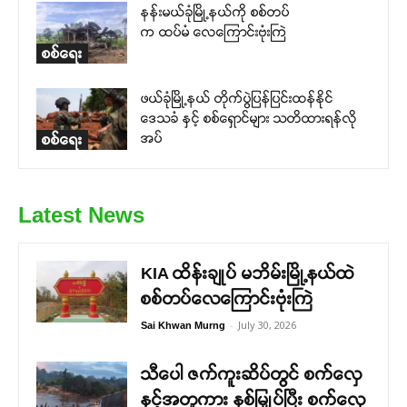
နန်းမယ်ခုံမြို့နယ်ကို စစ်တပ်
က ထပ်မံ လေကြောင်းဗုံးကြဲ
စစ်ရေး
ဖယ်ခုံမြို့နယ် တိုက်ပွဲပြန်ပြင်းထန်နိုင်
ဒေသခံ နှင့် စစ်ရှောင်များ သတိထားရန်လို
အပ်
စစ်ရေး
Latest News
KIA ထိန်းချုပ် မဘိမ်းမြို့နယ်ထဲ
စစ်တပ်လေကြောင်းဗုံးကြဲ
-
July 30, 2026
Sai Khwan Murng
သီပေါ ဇက်ကူးဆိပ်တွင် စက်လှေ
နှင့်အတူကား နစ်မြှုပ်ပြီး စက်လှေ