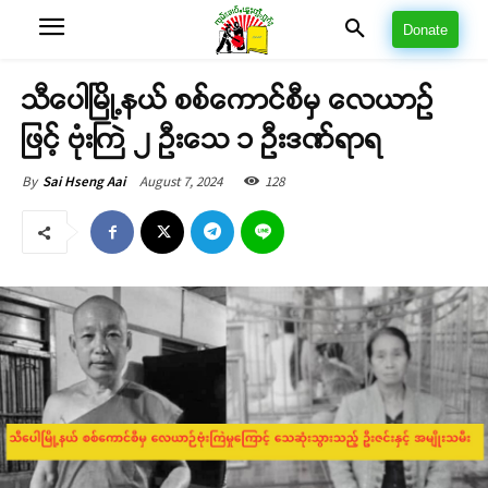
Donate
သီပေါမြို့နယ် စစ်ကောင်စီမှ လေယာဉ်
ဖြင့် ဗုံးကြဲ ၂ ဦးသေ ၁ ဦးဒဏ်ရာရ
August 7, 2024
128
By
Sai Hseng Aai