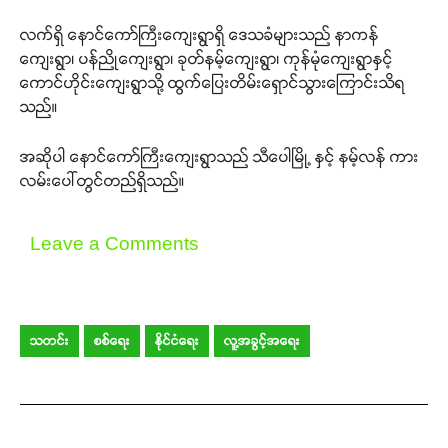
လက်ရှိ နောင်ကော်ကြီးကျေးရွာရှိ ဒေသခံများသည် နာကန်
ကျေးရွာ၊ ပန်ညိုကျေးရွာ၊ ခုတ်နမ့်ကျေးရွာ၊ ကုန်မုံကျေးရွာနှင့်
ကောင်ဟိုင်းကျေးရွာသို့ ထွက်ပြေးတိမ်းရှောင်သွားကြောင်းသိရ
သည်။
အဆိုပါ နောင်ကော်ကြီးကျေးရွာသည် သီပေါမြို့ နှင့် နမ့်လန် ကား
လမ်းပေါ်တွင်တည်ရှိသည်။
Leave a Comments
သတင်း
စစ်ရေး
နိုင်ငံရေး
လူ့အခွင့်အရေး