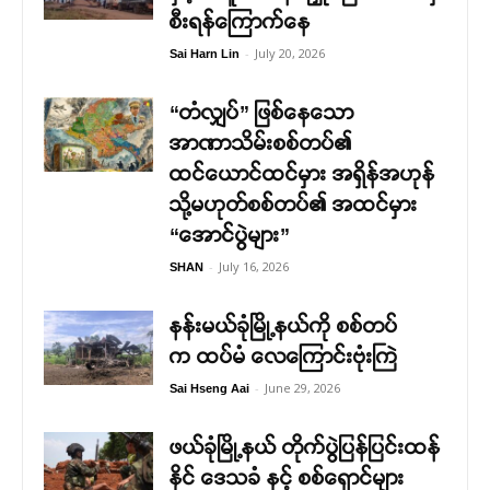
စီးရန်ကြောက်နေ
-
July 20, 2026
Sai Harn Lin
“တံလျှပ်” ဖြစ်နေသော
အာဏာသိမ်းစစ်တပ်၏
ထင်ယောင်ထင်မှား အရှိန်အဟုန်
သို့မဟုတ်စစ်တပ်၏ အထင်မှား
“အောင်ပွဲများ”
-
July 16, 2026
SHAN
နန်းမယ်ခုံမြို့နယ်ကို စစ်တပ်
က ထပ်မံ လေကြောင်းဗုံးကြဲ
-
June 29, 2026
Sai Hseng Aai
ဖယ်ခုံမြို့နယ် တိုက်ပွဲပြန်ပြင်းထန်
နိုင် ဒေသခံ နှင့် စစ်ရှောင်များ