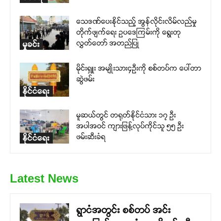
သေဒဏ်ပေးနိုင်သည့် အွန်လိုင်းလိမ်လည်မှု
တိုက်ဖျက်ရေး ဥပဒေကြမ်းကို ရွေးတု
လွှတ်တော် အတည်ပြု
မှုခင်း
မိုင်းရှူး အမျိုးသား၄ဉီးကို စစ်တပ်က ပေါ်တာ
ဆွဲဖမ်း
နိုင်ငံရေး
မူဆယ်တွင် တရုတ်နိုင်ငံသား ၁၇ ဦး
အပါအဝင် ကျားဖြန့်လုပ်ကိုင်သူ ၅၅ ဦး
ဖမ်းဆီးခံရ
နိုင်ငံရေး
Latest News
ရွာငံအတွင်း စစ်တပ် အင်း