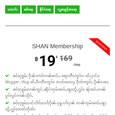
သတင်း
စစ်ရေး
နိုင်ငံရေး
လူ့အခွင့်အရေး
promotion
SHAN Membership
19
169
฿
฿
/mo
ၶဝ်ႈႁူမ်ႈ ႁဵၼ်းဢဝ်ၵၢၼ်ၶၢဝ်ႇ၊ ရေႊတီႊဢူဝ်ႊ၊ ထႆႇႁၢင်ႈ၊
Blogger, Vlog ထႆႇဝီႊတီႊဢူဝ်ႊ တတ်းတေႃႇ ႁဵတ်းဢွၵ်ႇ ပိုၼ်ၽႄႈ
ၶဝ်ႈႁူမ်ႈၵၢၼ်တူင်ႉၼိုင်ၸုမ်းၶၢဝ်ႇၽူႈတွႆႇႁွၵ်ႈ ၼႂ်းၶၵ်ႉၵၢၼ်
ပူၵ်းပွင်ၵၢၼ်သိုဝ်ႇ
ၶဝ်ႈႁူမ်ႈပၢင်လႅၵ်ႈလၢႆႈပိုၼ်ႉႁူႉပၢႆးႁၼ် ဢၼ်ၸုမ်းၶၢဝ်ႇၽူႈ
တွႆႇႁွၵ်ႈၸတ်းႁဵတ်း
Support SHAN