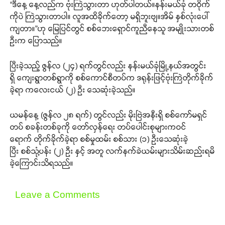
“ဒီနေ့ နေ့လည်က ဗုံးကြဲသွားတာ ဟုတ်ပါတယ်။နန်းမယ်ခုံ တဝိုက်
ကိုပဲ ကြဲသွားတာပါ။ လူအထိခိုက်တော့ မရှိဘူးဗျ။အိမ် နှစ်လုံးပေါ်
ကျတာ။”ဟု မြေပြင်တွင် စစ်ဘေးရှောင်ကူညီနေသူ အမျိုးသားတစ်
ဦးက ပြောသည်။
ပြီးခဲ့သည့် ဇွန်လ (၂၄) ရက်တွင်လည်း နန်းမယ်ခုံမြို့နယ်အတွင်း
ရှိ ကျေးရွာတစ်ရွာကို စစ်ကောင်စီတပ်က ဒရုန်းဖြင့်ဗုံးကြဲတိုက်ခိုက်
ခဲ့ရာ ကလေးငယ် (၂) ဦး သေဆုံးခဲ့သည်။
ယမန်နေ့ (ဇွန်လ ၂၈ ရက်) တွင်လည်း မိုးဗြဲအနီးရှိ စစ်ကော်မရှင်
တပ် စခန်းတစ်ခုကို တော်လှန်ရေး တပ်ပေါင်းစုများကဝင်
ရောက် တိုက်ခိုက်ခဲ့ရာ စစ်မှုထမ်း စစ်သား (၁) ဦးသေဆုံးခဲ့
ပြီး စစ်သုံ့ပန်း (၂) ဦး နှင့် အတူ လက်နက်ခဲယမ်းများသိမ်းဆည်းရမိ
ခဲ့ကြောင်းသိရသည်။
Leave a Comments