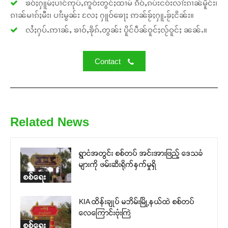
ၶဝ်ႈႁူမ်ႈပၢင်ဢုပ်ႇဢူဝ်းတွင်ႈထၢမ် ၵဵဝ်ႇၵပ်းငဝ်းလၢႆးၵၢၼ်မိူင်း၊
ၵၢၼ်မၢၵ်ႈမီး၊ ပၢႆးမွၼ်း လႄႈ ႁူဝ်ၶေႃႈ ဢၼ်ၶႂ်ႈႁူႉၶႂ်ႈငိၼ်း။
Your support keeps our voice
လႆႈႁပ်ႉဢၢၼ်ႇ ၶၢဝ်ႇၶိုၵ်ႉတွၼ်း ပိူင်ပဵၼ်ဝူင်ႈလႂ်ဝူင်ႈ ၼၼ်ႉ။
strong. Join us today and help
create a future where every story is
heard, every voice counts, and
Contact
justice can thrive.
Donate Now
Related News
ရွာငံအတွင်း စစ်တပ် အင်းအားဖြည့် ဒေသခံ
များကို ဖမ်းဆီးရိုက်နှက်မှုရှိ
စစ်ရေး
KIA ထိန်းချုပ် မဘိမ်းမြို့နယ်ထဲ စစ်တပ်
လေကြောင်းဗုံးကြဲ
စစ်ရေး