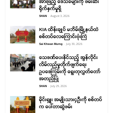
အားဖြည့် ဒေသခံများကို ဖမ်းဆီး
ရိုက်နှက်မှုရှိ
-
August 3, 2026
SHAN
KIA ထိန်းချုပ် မဘိမ်းမြို့နယ်ထဲ
စစ်တပ်လေကြောင်းဗုံးကြဲ
-
July 30, 2026
Sai Khwan Murng
သေဒဏ်ပေးနိုင်သည့် အွန်လိုင်း
လိမ်လည်မှုတိုက်ဖျက်ရေး
ဥပဒေကြမ်းကို ရွေးတုလွှတ်တော်
အတည်ပြု
-
July 29, 2026
SHAN
မိုင်းရှူး အမျိုးသား၄ဉီးကို စစ်တပ်
က ပေါ်တာဆွဲဖမ်း