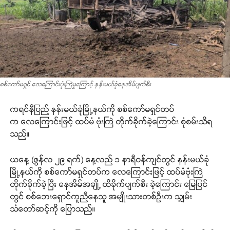
စစ်ကော်မရှင် လေကြောင်းဗုံးကြဲမှုကြောင့် နန်းမယ်ခုံနေအိမ်ပျက်စီး
ကရင်နီပြည် နန်းမယ်ခုံမြို့နယ်ကို စစ်ကော်မရှင်တပ်
က လေကြောင်းဖြင့် ထပ်မံ ဗုံးကြဲ တိုက်ခိုက်ခဲ့ကြောင်း စုံစမ်းသိရ
သည်။
ယနေ့ (ဇွန်လ ၂၉ ရက်) နေ့လည် ၁ နာရီဝန်ကျင်တွင် နန်းမယ်ခုံ
မြို့နယ်ကို စစ်ကော်မရှင်တပ်က လေကြောင်းဖြင့် ထပ်မံဗုံးကြဲ
တိုက်ခိုက်ခဲ့ပြီး နေအိမ်အချို့ ထိခိုက်ပျက်စီး ခဲ့ကြောင်း မြေပြင်
တွင် စစ်ဘေးရှောင်ကူညီနေသူ အမျိုးသားတစ်ဦးက သျှမ်း
သံတော်ဆင့်ကို ပြောသည်။