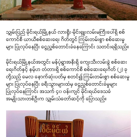
သျှမ်းပြည် မိုင်းရယ်မြို့နယ် လားရှိုး-မိုင်းရှူးလမ်းမကြီးပေါ်ရှိ စစ်
ကောင်စီ ယာယီစစ်ဆေးရေး ဂိတ်တွင် ကြမ်းတမ်းစွာ စစ်‌ဆေးမှု
များ ပြုလုပ်နေပြီး ငွေညှစ်တောင်းခံနေကြောင်း သတင်းရရှိသည်။
မိုင်းရယ်မြို့နယ်အတွင်း မန်ပုံရွာအနီးရှိ ကျေးသီးလမ်းခွဲ စစ်ဆေး
ရေးဂိတ်နှင့် နမ့်ဟ တံတားရှိ စစ်ကောင်စီ စစ်ဆေးရေးဂိတ် (၂) ခု
တို့သည် မေလ နောက်ဆုံးပတ်မှ စတင်၍ ကြမ်းတမ်းစွာ စစ်‌ဆေးမှု
များ ပြုလုပ်နေပြီး ခရီးသွားများထံမှ ငွေညှစ်တောင်းခံမှုများ
ပြုလုပ်နေကြာင်း အသက် ၄၀ ဝန်းကျင် မိုင်းရယ်ဒေသခံ
အမျိုးသားတစ်ဦးက သျှမ်းသံတော်ဆင့်ကို ပြောသည်။