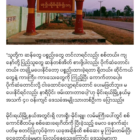
“သူတို့က ဆန်တွေ ပစ္စည်းတွေ တင်လာရင်လည်း စစ်တယ်။ ကျ
နော်တို့ ပြည်သူတွေ ဆန်တစ်အိတ် စားဖို့ပါလည်း ပိုက်ဆံတောင်း
တယ်။ တချို့မပေးနိုင်တော့ ပစ္စည်းထားခဲ့ရတာ ရှိတယ်။ ဆိုင်ကယ်
တွေနဲ့ ကားကြီး၊ ကားသေးတွေကို ကြည့်ပြီး ကောက်တာပေါ့။
ပိုက်ဆံတောင်းလို့ ငါးထောင်လျော့ရင်တောင် ပေးမဖြတ်ဘူး။ မ
ပေးနိုင်ရင်လည်း နာရီပိုင်း ဖမ်းထားတာပေါ့”ဟု မိုင်းရယ်မြို့နယ်မှ
အသက် ၄၀ ဝန်းကျင် ဒေသခံအမျိုးသားတစ်ဦးက ပြောသည်။
မိုင်းရယ်မြို့နယ်အတွင်းရှိ လားရှိုး-မိုင်းရှူး လမ်မကြီးပေါ်တွင် စစ်
ကောင်စီတပ်မှ စစ်ဆေးရေးဂိတ်ကို ပြီးခဲ့သည့် မေလ နောက်ဆုံး
ပတ်မှ စတင်ပြုလုပ်ခဲ့ကာ ယခုအချိန်ထိ စစ်ဆေး မှု ကြမ်းတမ်းပြီး
ငွေတောင်းခံမှုများ ပြုလုပ်နေသေးကြောင်း ဒေသခံများက