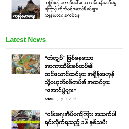
ကျိုင်းတုံ တောင်ပေါ်ဒေသ လမ်းပန်းခက်ခဲမှု
ကြောင့် ကိုယ်ဝန်ဆောင်မိခင်များ
ကျန်းမာရေးခက်ခဲနေ
ကျန်းမာရေး
Latest News
“တံလျှပ်” ဖြစ်နေသော
အာဏာသိမ်းစစ်တပ်၏
ထင်ယောင်ထင်မှား အရှိန်အဟုန်
သို့မဟုတ်စစ်တပ်၏ အထင်မှား
“အောင်ပွဲများ”
-
July 16, 2026
SHAN
“ဝမ်းရေးအိပ်မက်ကြား အသက်ပါ
ရင်းလိုက်ရသည့် ၁၆ နှစ်သမီး