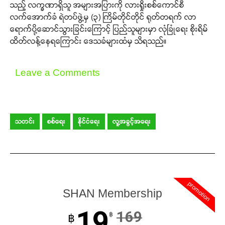
သည့် လက္ခဏာရှိသူ အများအပြားကို လားရှိုးစစ်ကောင်စီ
လက်အောက်ခံ ရဲတပ်ဖွဲ့မှ (၃) ကြိမ်တိုင်တိုင် ရုတ်တရက် လာ
ရောက်ပို့ဆောင်သွားခြင်းကြောင့် ပြည်သူများမှာ လုံခြုံရေး စိုးရိမ်
ထိတ်လန့်နေရကြောင်း ဒေသခံများထံမှ သိရသည်။
Leave a Comments
သတင်း
စစ်ရေး
နိုင်ငံရေး
လူ့အခွင့်အရေး
promotion
Support SHAN
SHAN Membership
19
169
Your support keeps our voice
฿
฿