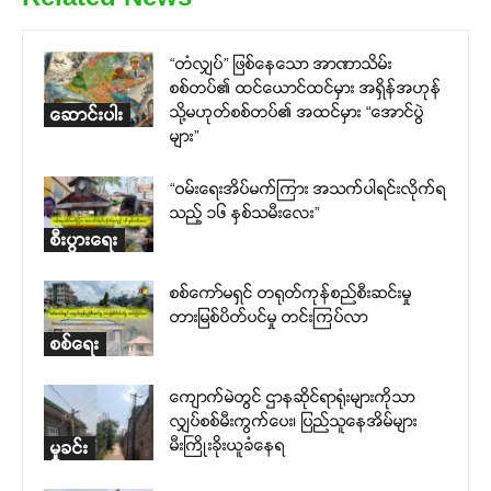
“တံလျှပ်” ဖြစ်နေသော အာဏာသိမ်း
စစ်တပ်၏ ထင်ယောင်ထင်မှား အရှိန်အဟုန်
သို့မဟုတ်စစ်တပ်၏ အထင်မှား “အောင်ပွဲ
ဆောင်းပါး
များ”
“ဝမ်းရေးအိပ်မက်ကြား အသက်ပါရင်းလိုက်ရ
သည့် ၁၆ နှစ်သမီးလေး”
စီးပွားရေး
စစ်ကော်မရှင် တရုတ်ကုန်စည်စီးဆင်းမှု
တားမြစ်ပိတ်ပင်မှု တင်းကြပ်လာ
စစ်ရေး
ကျောက်မဲတွင် ဌာနဆိုင်ရာရုံးများကိုသာ
လျှပ်စစ်မီးကွက်ပေး၊ ပြည်သူနေအိမ်များ
မီးကြိုးခိုးယူခံနေရ
မှုခင်း