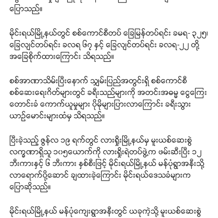
ပြောသည်။
မိုင်းရယ်မြို့နယ်တွင် စစ်ကောင်စီတပ် ခြေမြန်တပ်ရင်း ခမရ- ၃၂၅၊
ခြေလျင်တပ်ရင်း ခလရ ၆၇ နှင့် ခြေလျင်တပ်ရင်း ခလရ-၂၂ တို့
အခြေစိုက်ထားကြောင်း သိရသည်။
စစ်အာဏာသိမ်းပြီးနောက် သျှမ်းပြည်အတွင်းရှိ စစ်ကောင်စီ
စစ်ဆေးရေးဂိတ်များတွင် ခရီးသည်များကို အတင်းအဓမ္မ ငွေကြေး
တောင်းခံ ကောက်ယူမှုများ ပိုမိုများပြားလာကြောင်း ခရီးသွား
ယာဉ်မောင်းများထံမှ သိရသည်။
ပြီးခဲ့သည့် ဇွန်လ ၁၉ ရက်တွင် လားရှိုးမြို့နယ်မှ မူးယစ်ဆေးစွဲ
လက္ခဏာရှိသူ ၁၀၅ယောက်ကို လားရှိုးရဲတပ်ဖွဲ့က ဖမ်းဆီးပြီး ၁၂
ဘီးကားနှင့် ၆ ဘီးကား နှစ်စီးဖြင့် မိုင်းရယ်မြို့နယ် မန်ပုံရွာအနီးသို့
လာရောက်ပို့ဆောင် ချထားခဲ့ကြောင်း မိုင်းရယ်ဒေသခံများက
ပြောဆိုသည်။
မိုင်းရယ်မြို့နယ် မန်ပုံကျေးရွာအနီးတွင် ယခုကဲ့သို့ မူးယစ်ဆေးစွဲ