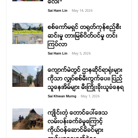
လေး”
-
May 14, 2026
Sai Harn Lin
စစ်ကော်မရှင် တရုတ်ကုန်စည်စီး
ဆင်းမှု တားမြစ်ပိတ်ပင်မှု တင်း
ကြပ်လာ
-
May 5, 2026
Sai Harn Lin
ကျောက်မဲတွင် ဌာနဆိုင်ရာရုံးများ
ကိုသာ လျှပ်စစ်မီးကွက်ပေး၊ ပြည်
သူနေအိမ်များ မီးကြိုးခိုးယူခံနေရ
-
May 1, 2026
Sai Khwan Murng
ကျိုင်းတုံ တောင်ပေါ်ဒေသ
လမ်းပန်းခက်ခဲမှုကြောင့်
ကိုယ်ဝန်ဆောင်မိခင်များ