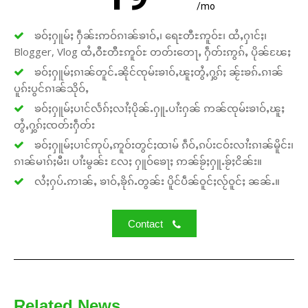
strong. Join us today and help
/mo
create a future where every story is
heard, every voice counts, and
ၶဝ်ႈႁူမ်ႈ ႁဵၼ်းဢဝ်ၵၢၼ်ၶၢဝ်ႇ၊ ရေႊတီႊဢူဝ်ႊ၊ ထႆႇႁၢင်ႈ၊
justice can thrive.
Blogger, Vlog ထႆႇဝီႊတီႊဢူဝ်ႊ တတ်းတေႃႇ ႁဵတ်းဢွၵ်ႇ ပိုၼ်ၽႄႈ
ၶဝ်ႈႁူမ်ႈၵၢၼ်တူင်ႉၼိုင်ၸုမ်းၶၢဝ်ႇၽူႈတွႆႇႁွၵ်ႈ ၼႂ်းၶၵ်ႉၵၢၼ်
ပူၵ်းပွင်ၵၢၼ်သိုဝ်ႇ
Donate Now
ၶဝ်ႈႁူမ်ႈပၢင်လႅၵ်ႈလၢႆႈပိုၼ်ႉႁူႉပၢႆးႁၼ် ဢၼ်ၸုမ်းၶၢဝ်ႇၽူႈ
တွႆႇႁွၵ်ႈၸတ်းႁဵတ်း
ၶဝ်ႈႁူမ်ႈပၢင်ဢုပ်ႇဢူဝ်းတွင်ႈထၢမ် ၵဵဝ်ႇၵပ်းငဝ်းလၢႆးၵၢၼ်မိူင်း၊
ၵၢၼ်မၢၵ်ႈမီး၊ ပၢႆးမွၼ်း လႄႈ ႁူဝ်ၶေႃႈ ဢၼ်ၶႂ်ႈႁူႉၶႂ်ႈငိၼ်း။
လႆႈႁပ်ႉဢၢၼ်ႇ ၶၢဝ်ႇၶိုၵ်ႉတွၼ်း ပိူင်ပဵၼ်ဝူင်ႈလႂ်ဝူင်ႈ ၼၼ်ႉ။
Contact
Related News