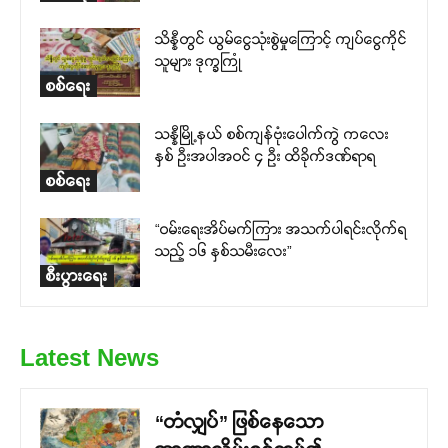
သိန္နီတွင် ယွမ်ငွေသုံးစွဲမှုကြောင့် ကျပ်ငွေကိုင်
သူများ ဒုက္ခကြုံ
စစ်ရေး
သန္နီမြို့နယ် စစ်ကျန်ဗုံးပေါက်ကွဲ ကလေး
နှစ် ဦးအပါအဝင် ၄ ဦး ထိခိုက်ဒဏ်ရာရ
စစ်ရေး
“ဝမ်းရေးအိပ်မက်ကြား အသက်ပါရင်းလိုက်ရ
သည့် ၁၆ နှစ်သမီးလေး”
စီးပွားရေး
Latest News
“တံလျှပ်” ဖြစ်နေသော