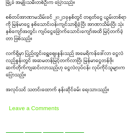
မြို့ခံ အမျိုးသမီးတစ်ဦးက ပြောသည်။
စစ်တပ်အာဏာမသိမ်းခင် ၂၀၂၁ခုနှစ်တွင် တရုတ်ငွေ ယွမ်းတစ်ရာ
ကို မြန်မာငွေ နှစ်သောင်းဝန်းကျင်သာရှိခဲ့ပြီး အာဏာသိမ်းပြီး သုံး
နှစ်ကျော်အတွင်း ကျပ်ငွေခြောက်သောင်းကျော်အထိ မြင့်တက်ခဲ့
တာ ဖြစ်သည်။
လက်ရှိမှာ ပြည်တွင်းရွှေဈေးနှုန်းသည် အမေရိကန်ဒေါ်လာ ငွေလဲ
လည်နှုန်းတွင် အဆမတန်မြင့်တက်လာပြီး မြန်မာငွေတန်ဖိုး
ဆက်တိုက်ကျဆင်းလာသည်ဟု ငွေလဲလုပ်ငန်း လုပ်ကိုင်သူများက
ပြောသည်။
အလုပ်သင် သတင်းထောက် နန်းဆိုင်ခမ်း ရေးသားသည်။
Leave a Comments