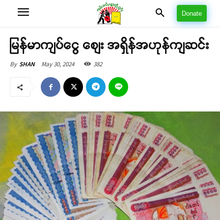
Donate
မြန်မာကျပ်ငွေ စျေး အရှိန်အဟုန်ကျဆင်း
May 30, 2024
382
By
SHAN