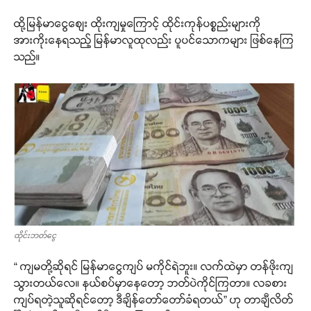
ထို့မြန်မာငွေစျေး ထိုးကျမှုကြောင့် ထိုင်းကုန်ပစ္စည်းများကို
အားကိုးနေရသည့် မြန်မာလူထုလည်း ပူပင်သောကများ ဖြစ်နေကြ
သည်။
ထိုင်းဘတ်ငွေ
“ ကျမတို့ဆိုရင် မြန်မာငွေကျပ် မကိုင်ရဲဘူး။ လက်ထဲမှာ တန်ဖိုးကျ
သွားတယ်လေ။ နယ်စပ်မှာနေတော့ ဘတ်ပဲကိုင်ကြတာ။ လခစား
ကျပ်ရတဲ့သူဆိုရင်တော့ ဒီချိန်တော်တော်ခံရတယ်” ဟု တာချီလိတ်