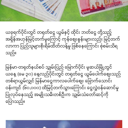
ယခုရက်ပိုင်းတွင် တရုတ်ငွေ ယွမ်နှင့် ထိုင်း ဘတ်ငွေ တို့သည့်
အရှိန်အဟုန်မြင့်တက်မှုကြောင့် ကုန်စျေးနှုန်းများလည်း မြင့်တက်
လာကာ ပြည်သူများစိုးရိမ်ထိတ်လန့်မှု ဖြစ်နေကြောင်း စုံစမ်းသိရ
သည်။
မြန်မာ-တရုတ်နယ်စပ် သျှမ်းပြည် မြောက်ပိုင်း မူဆယ်မြို့တွင်
ယနေ့ (မေ ၃၀) နေ့လည်ပိုင်းတွင် တရုတ်ငွေ ယွမ်ပေါက်စျေးသည်
တစ်ရာယွမ်လျှင် မြန်မာငွေကာလပေါက်စျေး ခြောက်သောင်း
ဝန်းကျင် (၆၀,၀၀၀) ထိမြင့်တက်သွားကြောင်း ငွေလွှဲဝန်ဆောင်မှု
ပြုလုပ်နေသည့် အမျိုးသမီးတစ်ဦးက သျှမ်းသံတော်ဆင့်ကို
ပြောသည်။