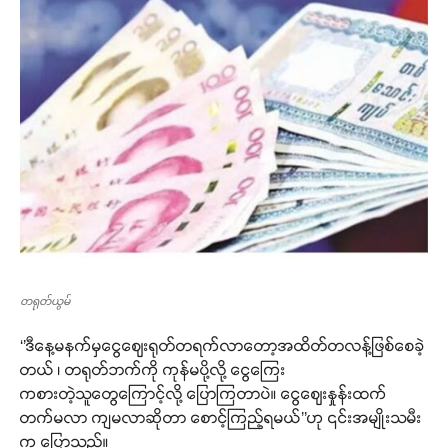
တရုတ်ယွမ်
‘’ဒီနေ့မနက်မှငွေဈေးရုတ်တရက်လာတော့အထိတ်တလန့်ဖြစ်စေခဲ့
တယ် ၊ တရုတ်ဘက်ကို ကုန်မပို့လို့ ငွေကြေး
ကစားတဲ့သူတွေကြောင့်လို့ ပြောကြတာပဲ။ ငွေဈေးနှုန်းထက်
တက်မလာ ကျမလာဆိုတာ စောင့်ကြည့်ရမယ်’’ဟု ၎င်းအမျိုးသမီး
က ပြောသည်။