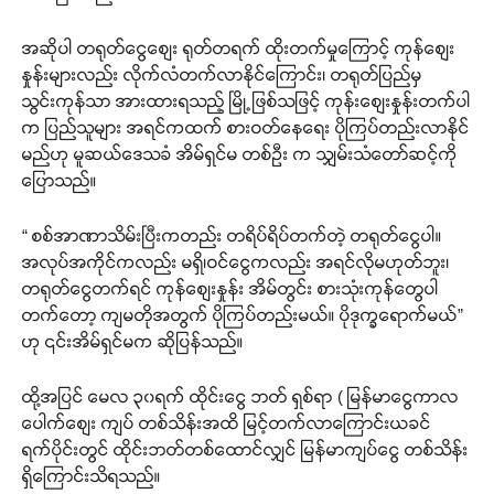
အဆိုပါ တရုတ်ငွေစျေး ရုတ်တရက် ထိုးတက်မှုကြောင့် ကုန်စျေး
နှုန်းများလည်း လိုက်လံတက်လာနိုင်ကြောင်း၊ တရုတ်ပြည်မှ
သွင်းကုန်သာ အားထားရသည့် မြို့ဖြစ်သဖြင့် ကုန်းစျေးနှုန်းတက်ပါ
က ပြည်သူများ အရင်ကထက် စားဝတ်နေရေး ပိုကြပ်တည်းလာနိုင်
မည်ဟု မူဆယ်ဒေသခံ အိမ်ရှင်မ တစ်ဦး က သျှမ်းသံတော်ဆင့်ကို
ပြောသည်။
“ စစ်အာဏာသိမ်းပြီးကတည်း တရိပ်ရိပ်တက်တဲ့ တရုတ်ငွေပါ။
အလုပ်အကိုင်ကလည်း မရှိ၊ဝင်ငွေကလည်း အရင်လိုမဟုတ်ဘူး၊
တရုတ်ငွေတက်ရင် ကုန်စျေးနှုန်း အိမ်တွင်း စားသုံးကုန်တွေပါ
တက်တော့ ကျမတိုအတွက် ပိုကြပ်တည်းမယ်။ ပိုဒုက္ခရောက်မယ်”
ဟု ၎င်းအိမ်ရှင်မက ဆိုပြန်သည်။
ထို့အပြင် မေလ ၃၀ရက် ထိုင်းငွေ ဘတ် ရှစ်ရာ ( မြန်မာငွေကာလ
ပေါက်စျေး ကျပ် တစ်သိန်းအထိ မြင့်တက်လာကြောင်းယခင်
ရက်ပိုင်းတွင် ထိုင်းဘတ်တစ်ထောင်လျှင် မြန်မာကျပ်ငွေ တစ်သိန်း
ရှိကြောင်းသိရသည်။