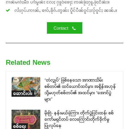
ၵၢၼ်မၢၵ်ႈမီး၊ ပၢႆးမွၼ်း လႄႈ ႁူဝ်ၶေႃႈ ဢၼ်ၶႂ်ႈႁူႉၶႂ်ႈငိၼ်း။
လႆႈႁပ်ႉဢၢၼ်ႇ ၶၢဝ်ႇၶိုၵ်ႉတွၼ်း ပိူင်ပဵၼ်ဝူင်ႈလႂ်ဝူင်ႈ ၼၼ်ႉ။
Contact
Related News
“တံလျှပ်” ဖြစ်နေသော အာဏာသိမ်း
စစ်တပ်၏ ထင်ယောင်ထင်မှား အရှိန်အဟုန်
သို့မဟုတ်စစ်တပ်၏ အထင်မှား “အောင်ပွဲ
ဆောင်းပါး
များ”
မိုးဗြဲ- နန်းမယ်ခုံကြား တိုက်ပွဲပြင်းထန်၊ စစ်
ကော်မရှင်တပ် လေကြောင်းတိုက်ခိုက်မှု
ပြုလုပ်နေ
စစ်ရေး