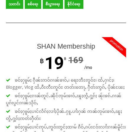
သတင်း
စစ်ရေး
စီးပွားရေး
နိုင်ငံရေး
promotion
SHAN Membership
19
169
฿
฿
/mo
ၶဝ်ႈႁူမ်ႈ ႁဵၼ်းဢဝ်ၵၢၼ်ၶၢဝ်ႇ၊ ရေႊတီႊဢူဝ်ႊ၊ ထႆႇႁၢင်ႈ၊
Blogger, Vlog ထႆႇဝီႊတီႊဢူဝ်ႊ တတ်းတေႃႇ ႁဵတ်းဢွၵ်ႇ ပိုၼ်ၽႄႈ
ၶဝ်ႈႁူမ်ႈၵၢၼ်တူင်ႉၼိုင်ၸုမ်းၶၢဝ်ႇၽူႈတွႆႇႁွၵ်ႈ ၼႂ်းၶၵ်ႉၵၢၼ်
ပူၵ်းပွင်ၵၢၼ်သိုဝ်ႇ
ၶဝ်ႈႁူမ်ႈပၢင်လႅၵ်ႈလၢႆႈပိုၼ်ႉႁူႉပၢႆးႁၼ် ဢၼ်ၸုမ်းၶၢဝ်ႇၽူႈ
တွႆႇႁွၵ်ႈၸတ်းႁဵတ်း
ၶဝ်ႈႁူမ်ႈပၢင်ဢုပ်ႇဢူဝ်းတွင်ႈထၢမ် ၵဵဝ်ႇၵပ်းငဝ်းလၢႆးၵၢၼ်မိူင်း၊