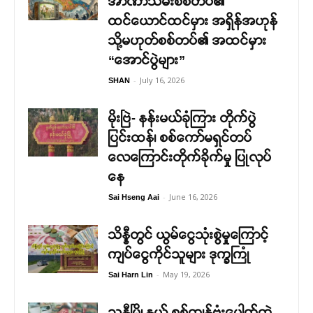
အာဏာသိမ်းစစ်တပ်၏
ထင်ယောင်ထင်မှား အရှိန်အဟုန်
သို့မဟုတ်စစ်တပ်၏ အထင်မှား
“အောင်ပွဲများ”
-
July 16, 2026
SHAN
မိုးဗြဲ- နန်းမယ်ခုံကြား တိုက်ပွဲ
ပြင်းထန်၊ စစ်ကော်မရှင်တပ်
လေကြောင်းတိုက်ခိုက်မှု ပြုလုပ်
နေ
-
June 16, 2026
Sai Hseng Aai
သိန္နီတွင် ယွမ်ငွေသုံးစွဲမှုကြောင့်
ကျပ်ငွေကိုင်သူများ ဒုက္ခကြုံ
-
May 19, 2026
Sai Harn Lin
သန္နီမြို့နယ် စစ်ကျန်ဗုံးပေါက်ကွဲ