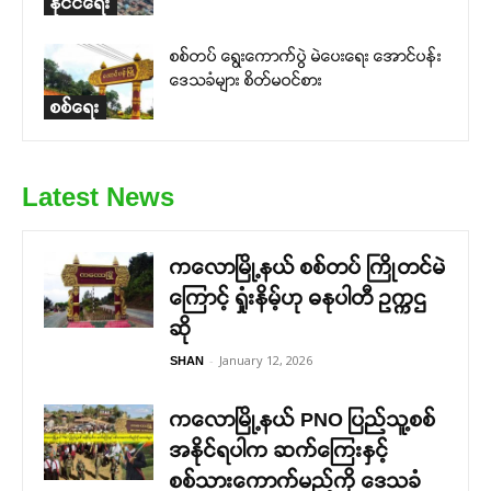
နိုင်ငံရေး
စစ်တပ် ရွေးကောက်ပွဲ မဲပေးရေး အောင်ပန်း
ဒေသခံများ စိတ်မဝင်စား
စစ်ရေး
Latest News
ကလောမြို့နယ် စစ်တပ် ကြိုတင်မဲ
ကြောင့် ရှုံးနိမ့်ဟု ဓနုပါတီ ဥက္ကဌ
ဆို
-
January 12, 2026
SHAN
ကလောမြို့နယ် PNO ပြည်သူ့စစ်
အနိုင်ရပါက ဆက်ကြေးနှင့်
စစ်သားကောက်မည်ကို ဒေသခံ