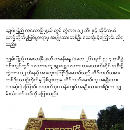
သျှမ်းပြည် ကလောမြိုန့ယ် တွင် တွဲကား ၁၂ ဘီး နှင့် ဆိုင်ကယ်
ယာဉ်တိုက်မှုဖြစ်ပွားရာမှ အမျိုးသားတစ်ဦး သေဆုံးခဲ့ကြောင်း သိရ
သည်။
သျှမ်းပြည် ကလောမြို့နယ် ယမန်နေ့ (မေလ ၂၆) ရက် ည ၇ နာရီခွဲ
ဝန်းကျင်တွင် ရေယားကျေးရွာ၊ရွှေရေယား စားသောက်ဆိုင်‌ အနီး၌
တွဲကား ၁၂ ဘီးနှင့် အားလူးကြော်ပို့ဆောင်သည့် ဆိုင်ကယ်သမား
တစ်ဦး ယာဉ်တိုက်မှုဖြစ်ပွားရာမှ ဆိုင်ကယ်မောင်းသူ အမျိုးသား
သေဆုံးခဲ့ကြောင်း အသက် ၄၀ ဝန်းကျင် အမျိုးသားတစ်ဦးက သျှ
မ်းသံတော်ဆင့်ကို ပြောသည်။