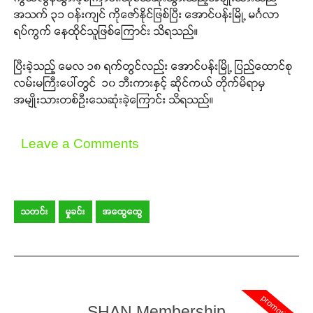
အသက် ၃၁ ဝန်းကျင် ကိုဇော်နိုင်ဖြစ်ပြီး အောင်ပန်းမြို့ မင်္ဂလာ
ရပ်ကွက် နေထိုင်သူဖြစ်ကြောင်း သိရသည်။
ပြီးခဲ့သည့် မေလ ၁၈ ရက်တွင်လည်း အောင်ပန်းမြို့ ပြည်ထောင်စု
လမ်းမကြီးပေါ်တွင် ‌‌ ၁၀ ဘီးကားနှင့် ဆိုင်ကယ် တိုက်မိရာမှ
အမျိုးသားတစ်ဦးသေဆုံးခဲ့ကြောင်း သိရသည်။
Leave a Comments
သတင်း
မှုခင်း
အထွေထွေ
promotion
SHAN Membership