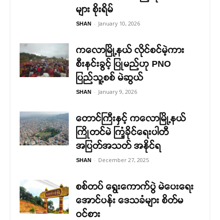
များ စိုးရိမ်
-
January 10, 2026
SHAN
ကလောမြို့နယ် လိုင်စင်မဲ့ကား
စီးနင်းခွင့် ပြုမည်ဟု PNO
ပြည်သူ့စစ် မဲဆွယ်
-
January 9, 2026
SHAN
တောင်ကြီးနှင့် ကလောမြို့နယ်
ကြိုတင်မဲ ကြံ့ခိုင်ရေးပါတီ
အပြတ်အသတ် အနိုင်ရ
-
December 27, 2025
SHAN
စစ်တပ် ရွေးကောက်ပွဲ မဲပေးရေး
အောင်ပန်း ဒေသခံများ စိတ်မ
ဝင်စား