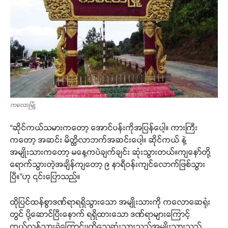
ကလောမြို့
“ဆိုင်ကယ်သမားကတော့ အောင်ပန်းကိုအပြန်ပေါ့။ ကားကြီး
ကတော့ အဆင်း မိတ္ထိလာဘက်အဆင်းပေါ့။ ဆိုင်ကယ် နဲ့
အမျိုးသားကတော့ မနေ့ကပဲချက်ချင်း ဆုံးသွားတယ်။ကျနော်တို့
ရောက်သွားတဲ့အချိန်ကျတော့ ၉ နာရီဝန်းကျင်လောက်ဖြစ်သွား
ပြီ။”ဟု ၎င်းပြောသည်။
ထိုပြင်ထန်စွာဒဏ်ရာရရှိသွားသော အမျိုးသားကို ကလောဆေရုံး
တွင် ပို့ဆောင်ပြီးနောက် ရရှိထားသော ဒဏ်ရာများကြောင့်
ကွယ်လွန်သွားခဲ့ကြောင်း၊ထိုသေဆုံးသွားသည့်အမျိုးသားသည်