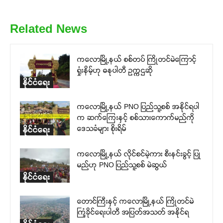
Related News
ကလောမြို့နယ် စစ်တပ် ကြိုတင်မဲကြောင့်
ရှုံးနိမ့်ဟု ဓနုပါတီ ဥက္ကဌဆို
နိုင်ငံရေး
ကလောမြို့နယ် PNO ပြည်သူ့စစ် အနိုင်ရပါ
က ဆက်ကြေးနှင့် စစ်သားကောက်မည်ကို
ဒေသခံများ စိုးရိမ်
နိုင်ငံရေး
ကလောမြို့နယ် လိုင်စင်မဲ့ကား စီးနင်းခွင့် ပြု
မည်ဟု PNO ပြည်သူ့စစ် မဲဆွယ်
နိုင်ငံရေး
တောင်ကြီးနှင့် ကလောမြို့နယ် ကြိုတင်မဲ
ကြံ့ခိုင်ရေးပါတီ အပြတ်အသတ် အနိုင်ရ