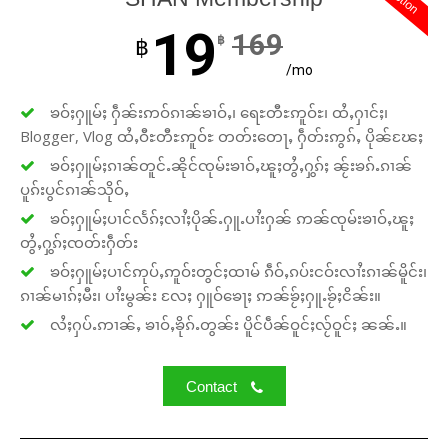
19
169
฿
฿
/mo
ၶဝ်ႈႁူမ်ႈ ႁဵၼ်းဢဝ်ၵၢၼ်ၶၢဝ်ႇ၊ ရေႊတီႊဢူဝ်ႊ၊ ထႆႇႁၢင်ႈ၊
Blogger, Vlog ထႆႇဝီႊတီႊဢူဝ်ႊ တတ်းတေႃႇ ႁဵတ်းဢွၵ်ႇ ပိုၼ်ၽႄႈ
ၶဝ်ႈႁူမ်ႈၵၢၼ်တူင်ႉၼိုင်ၸုမ်းၶၢဝ်ႇၽူႈတွႆႇႁွၵ်ႈ ၼႂ်းၶၵ်ႉၵၢၼ်
ပူၵ်းပွင်ၵၢၼ်သိုဝ်ႇ
ၶဝ်ႈႁူမ်ႈပၢင်လႅၵ်ႈလၢႆႈပိုၼ်ႉႁူႉပၢႆးႁၼ် ဢၼ်ၸုမ်းၶၢဝ်ႇၽူႈ
တွႆႇႁွၵ်ႈၸတ်းႁဵတ်း
ၶဝ်ႈႁူမ်ႈပၢင်ဢုပ်ႇဢူဝ်းတွင်ႈထၢမ် ၵဵဝ်ႇၵပ်းငဝ်းလၢႆးၵၢၼ်မိူင်း၊
ၵၢၼ်မၢၵ်ႈမီး၊ ပၢႆးမွၼ်း လႄႈ ႁူဝ်ၶေႃႈ ဢၼ်ၶႂ်ႈႁူႉၶႂ်ႈငိၼ်း။
လႆႈႁပ်ႉဢၢၼ်ႇ ၶၢဝ်ႇၶိုၵ်ႉတွၼ်း ပိူင်ပဵၼ်ဝူင်ႈလႂ်ဝူင်ႈ ၼၼ်ႉ။
Contact