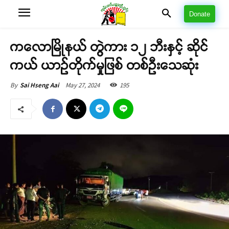
Donate
ကလောမြိုနယ် တွဲကား ၁၂ ဘီးနှင့် ဆိုင်
ကယ် ယာဉ်တိုက်မှုဖြစ် တစ်ဦးသေဆုံး
May 27, 2024
195
By
Sai Hseng Aai