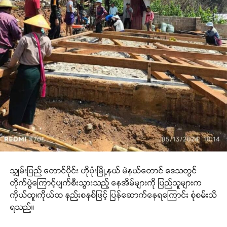
သျှမ်းပြည် တောင်ပိုင်း ဟိုပုံးမြို့နယ် မဲနယ်တောင် ဒေသတွင်
တိုက်ပွဲကြောင့်ပျက်စီးသွားသည့် နေအိမ်များကို ပြည်သူများက
ကိုယ်ထူ၊ကိုယ်ထ နည်းစနစ်ဖြင့် ပြန်ဆောက်နေရကြောင်း စုံစမ်းသိ
ရသည်။