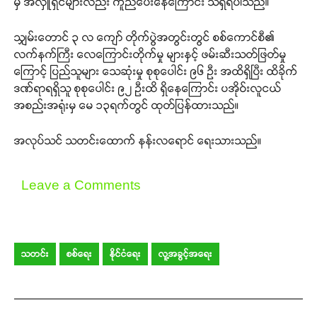
မှ အလှူရှင်များလည်း ကူညီပေးနေကြောင်း သိရှိရပါသည်။
သျှမ်းတောင် ၃ လ ကျော် တိုက်ပွဲအတွင်းတွင် စစ်ကောင်စီ၏
လက်နက်ကြီး လေကြောင်းတိုက်မှု များနှင့် ဖမ်းဆီးသတ်ဖြတ်မှု
ကြောင့် ပြည်သူများ သေဆုံးမှု စုစုပေါင်း ၉၆ ဦး အထိရှိပြီး ထိခိုက်
ဒဏ်ရာရရှိသူ စုစုပေါင်း ၉၂ ဦးထိ ရှိနေကြောင်း ပအိုဝ်းလူငယ်
အစည်းအရုံးမှ မေ ၁၃ရက်တွင် ထုတ်ပြန်ထားသည်။
အလုပ်သင် သတင်းထောက် နန်းလရောင် ရေးသားသည်။
Leave a Comments
သတင်း
စစ်ရေး
နိုင်ငံရေး
လူ့အခွင့်အရေး