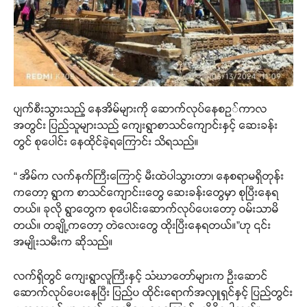
ပျက်စီးသွားသည့် နေအိမ်များကို ဆောက်လုပ်နေစဥ်ကာလ
အတွင်း ပြည်သူများသည် ကျေးရွာစာသင်ကျောင်းနှင့် ဆေးခန်း
တွင် စုပေါင်း နေထိုင်ခဲ့ရကြောင်း သိရသည်။
“ အိမ်က လက်နက်ကြီးကြောင့် မီးထဲပါသွားတာ၊ နေစရာမရှိတုန်း
ကတော့ ရွာက စာသင်ကျောင်းးတွေ ဆေးခန်းတွေမှာ စုပြီးနေရ
တယ်။ ခုလို ရွာတွေက စုပေါင်းဆောက်လုပ်ပေးတော့ ဝမ်းသာမိ
တယ်။ တချို့ကတော့ တဲလေးတွေ ထိုးပြီးနေရတယ်။”ဟု ၎င်း
အမျိုးသမီးက ဆိုသည်။
လက်ရှိတွင် ကျေးရွာလူကြီးနှင့် သံဃာတော်များက ဦးဆောင်
ဆောက်လုပ်ပေးနေပြီး ပြည်ပ ထိုင်းရောက်အလှူရှင်နှင့် ပြည်တွင်း