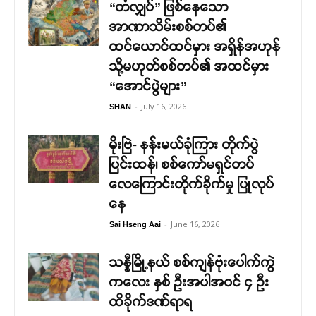
“တံလျှပ်” ဖြစ်နေသော
အာဏာသိမ်းစစ်တပ်၏
ထင်ယောင်ထင်မှား အရှိန်အဟုန်
သို့မဟုတ်စစ်တပ်၏ အထင်မှား
“အောင်ပွဲများ”
-
July 16, 2026
SHAN
မိုးဗြဲ- နန်းမယ်ခုံကြား တိုက်ပွဲ
ပြင်းထန်၊ စစ်ကော်မရှင်တပ်
လေကြောင်းတိုက်ခိုက်မှု ပြုလုပ်
နေ
-
June 16, 2026
Sai Hseng Aai
သန္နီမြို့နယ် စစ်ကျန်ဗုံးပေါက်ကွဲ
ကလေး နှစ် ဦးအပါအဝင် ၄ ဦး
ထိခိုက်ဒဏ်ရာရ