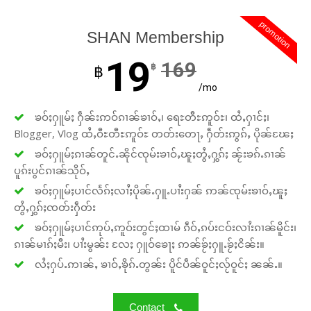
promotion
SHAN Membership
19
169
฿
฿
/mo
ၶဝ်ႈႁူမ်ႈ ႁဵၼ်းဢဝ်ၵၢၼ်ၶၢဝ်ႇ၊ ရေႊတီႊဢူဝ်ႊ၊ ထႆႇႁၢင်ႈ၊
Blogger, Vlog ထႆႇဝီႊတီႊဢူဝ်ႊ တတ်းတေႃႇ ႁဵတ်းဢွၵ်ႇ ပိုၼ်ၽႄႈ
ၶဝ်ႈႁူမ်ႈၵၢၼ်တူင်ႉၼိုင်ၸုမ်းၶၢဝ်ႇၽူႈတွႆႇႁွၵ်ႈ ၼႂ်းၶၵ်ႉၵၢၼ်
ပူၵ်းပွင်ၵၢၼ်သိုဝ်ႇ
ၶဝ်ႈႁူမ်ႈပၢင်လႅၵ်ႈလၢႆႈပိုၼ်ႉႁူႉပၢႆးႁၼ် ဢၼ်ၸုမ်းၶၢဝ်ႇၽူႈ
တွႆႇႁွၵ်ႈၸတ်းႁဵတ်း
ၶဝ်ႈႁူမ်ႈပၢင်ဢုပ်ႇဢူဝ်းတွင်ႈထၢမ် ၵဵဝ်ႇၵပ်းငဝ်းလၢႆးၵၢၼ်မိူင်း၊
ၵၢၼ်မၢၵ်ႈမီး၊ ပၢႆးမွၼ်း လႄႈ ႁူဝ်ၶေႃႈ ဢၼ်ၶႂ်ႈႁူႉၶႂ်ႈငိၼ်း။
လႆႈႁပ်ႉဢၢၼ်ႇ ၶၢဝ်ႇၶိုၵ်ႉတွၼ်း ပိူင်ပဵၼ်ဝူင်ႈလႂ်ဝူင်ႈ ၼၼ်ႉ။
Contact