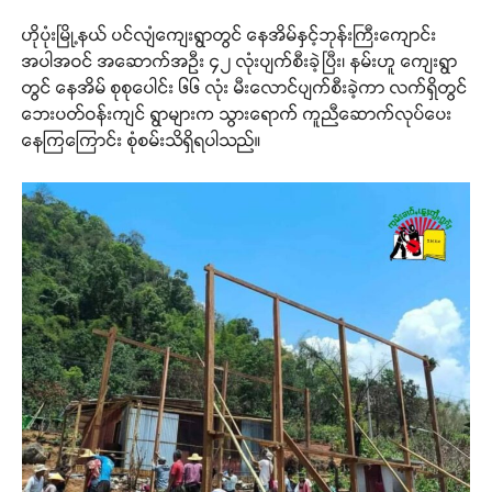
ဟိုပုံးမြို့နယ် ပင်လျံကျေးရွာတွင် နေအိမ်နှင့်ဘုန်းကြီးကျောင်း
အပါအဝင် အဆောက်အဦး ၄၂ လုံးပျက်စီးခဲ့ပြီး၊ နမ်းဟူ ကျေးရွာ
တွင် နေအိမ် စုစုပေါင်း ၆၆ လုံး မီးလောင်ပျက်စီးခဲ့ကာ လက်ရှိတွင်
ဘေးပတ်ဝန်းကျင် ရွာများက သွားရောက် ကူညီဆောက်လုပ်ပေး
နေကြကြောင်း စုံစမ်းသိရှိရပါသည်။