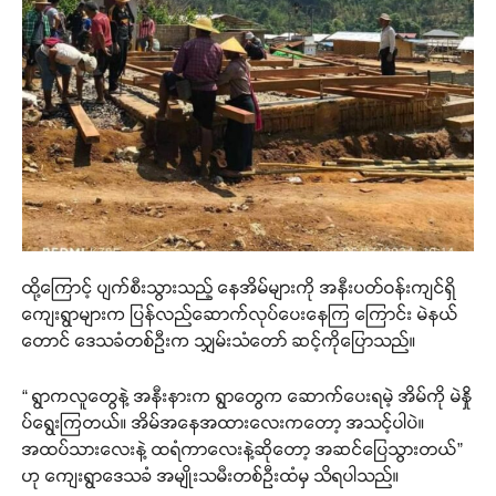
ထို့ကြောင့် ပျက်စီးသွားသည့် နေအိမ်များကို အနီးပတ်ဝန်းကျင်ရှိ
ကျေးရွာများက ပြန်လည်ဆောက်လုပ်ပေးနေကြ ကြောင်း မဲနယ်
တောင် ဒေသခံတစ်ဦးက သျှမ်းသံတော် ဆင့်ကိုပြောသည်။
“ ရွာကလူတွေနဲ့ အနီးနားက ရွာတွေက ဆောက်ပေးရမဲ့ အိမ်ကို မဲနှို
ပ်ရွေးကြတယ်။ အိမ်အနေအထားလေးကတော့ အသင့်ပါပဲ။
အထပ်သားလေးနဲ့ ထရံကာလေးနဲ့ဆိုတော့ အဆင်ပြေသွားတယ်”
ဟု ကျေးရွာဒေသခံ အမျိုးသမီးတစ်ဦးထံမှ သိရပါသည်။