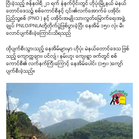
ပြီးခဲ့သည့် ဇန်နဝါရီ ၂၁ ရက် နံနက်ပိုင်းတွင် ဟိုပုံးမြို့နယ် မဲနယ်
တောင်ဒေသ၌ စစ်ကောင်စီနှင့် ၎င်း၏လက်အောက်ခံ ပအိုဝ်း
ပြည်သူ့စစ် (PNO ) နှင့် ပအိုဝ်းအမျိုးသားလွတ်မြောက်ရေးအဖွဲ့
ချုပ် PNLO/PNLAတို့တိုက်ပွဲဖြစ်ပွားခဲ့ပြီး နေအိမ် ၁၅၀ လုံး မီး
လောင်ပျက်စီးခဲ့ကြောင်းသိရသည်
ထိုပျက်စီးသွားသည့် နေအိမ်များမှာ ဟိုပုံး မဲနယ်တောင်ဒေသ ဖြစ်
သည့် ကျောက္ကချား၊ ပင်လျံ ၊ နမ်းဟူး ကျေးရွာ ဖက်တွင် စစ်
ကောင်စီ၏ လက်နက်ကြီးကြောင့် နေအိမ်ပေါင်း (၁၅၀ )ကျော်
ပျက်စီးခဲ့သည်။