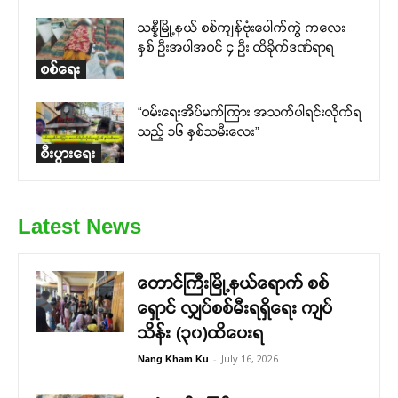
သန္နီမြို့နယ် စစ်ကျန်ဗုံးပေါက်ကွဲ ကလေး
နှစ် ဦးအပါအဝင် ၄ ဦး ထိခိုက်ဒဏ်ရာရ
စစ်ရေး
“ဝမ်းရေးအိပ်မက်ကြား အသက်ပါရင်းလိုက်ရ
သည့် ၁၆ နှစ်သမီးလေး”
စီးပွားရေး
Latest News
တောင်ကြီးမြို့နယ်ရောက် စစ်
ရှောင် လျှပ်စစ်မီးရရှိရေး ကျပ်
သိန်း (၃၀)ထိပေးရ
-
July 16, 2026
Nang Kham Ku