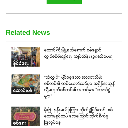
Related News
တောင်ကြီးမြို့နယ်ရောက် စစ်ရှောင်
လျှပ်စစ်မီးရရှိရေး ကျပ်သိန်း (၃၀)ထိပေးရ
နိုင်ငံရေး
“တံလျှပ်” ဖြစ်နေသော အာဏာသိမ်း
စစ်တပ်၏ ထင်ယောင်ထင်မှား အရှိန်အဟုန်
သို့မဟုတ်စစ်တပ်၏ အထင်မှား “အောင်ပွဲ
ဆောင်းပါး
များ”
မိုးဗြဲ- နန်းမယ်ခုံကြား တိုက်ပွဲပြင်းထန်၊ စစ်
ကော်မရှင်တပ် လေကြောင်းတိုက်ခိုက်မှု
ပြုလုပ်နေ
စစ်ရေး