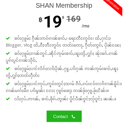
promotion
SHAN Membership
19
169
฿
฿
/mo
ၶဝ်ႈႁူမ်ႈ ႁဵၼ်းဢဝ်ၵၢၼ်ၶၢဝ်ႇ၊ ရေႊတီႊဢူဝ်ႊ၊ ထႆႇႁၢင်ႈ၊
Blogger, Vlog ထႆႇဝီႊတီႊဢူဝ်ႊ တတ်းတေႃႇ ႁဵတ်းဢွၵ်ႇ ပိုၼ်ၽႄႈ
ၶဝ်ႈႁူမ်ႈၵၢၼ်တူင်ႉၼိုင်ၸုမ်းၶၢဝ်ႇၽူႈတွႆႇႁွၵ်ႈ ၼႂ်းၶၵ်ႉၵၢၼ်
ပူၵ်းပွင်ၵၢၼ်သိုဝ်ႇ
ၶဝ်ႈႁူမ်ႈပၢင်လႅၵ်ႈလၢႆႈပိုၼ်ႉႁူႉပၢႆးႁၼ် ဢၼ်ၸုမ်းၶၢဝ်ႇၽူႈ
တွႆႇႁွၵ်ႈၸတ်းႁဵတ်း
ၶဝ်ႈႁူမ်ႈပၢင်ဢုပ်ႇဢူဝ်းတွင်ႈထၢမ် ၵဵဝ်ႇၵပ်းငဝ်းလၢႆးၵၢၼ်မိူင်း၊
ၵၢၼ်မၢၵ်ႈမီး၊ ပၢႆးမွၼ်း လႄႈ ႁူဝ်ၶေႃႈ ဢၼ်ၶႂ်ႈႁူႉၶႂ်ႈငိၼ်း။
လႆႈႁပ်ႉဢၢၼ်ႇ ၶၢဝ်ႇၶိုၵ်ႉတွၼ်း ပိူင်ပဵၼ်ဝူင်ႈလႂ်ဝူင်ႈ ၼၼ်ႉ။
Contact