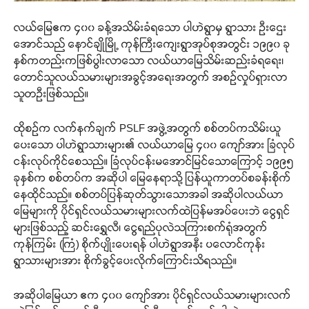
လယ်မြေဧက ၄၀၀ ခန့်အသိမ်းခံရသော ပါဟဲရွာမှ ရွာသား ဦးဌေး
အောင်သည် နောင်ချိုမြို့ ကုန်ကြီးကျေးရွာအုပ်စုအတွင်း ၁၉၉၀ ခု
နှစ်ကတည်းကဖြစ်ပွါးလာသော လယ်ယာမြေသိမ်းဆည်းခံရရေး၊
တောင်သူလယ်သမားများအခွင့်အရေးအတွက် အစဉ်လှုပ်ရှားလာ
သူတဦးဖြစ်သည်။
ထိုစဉ်က လက်နက်ချက် PSLF အဖွဲ့အတွက် စစ်တပ်ကသိမ်းယူ
ပေးသော ပါဟဲရွာသားများ၏ လယ်ယာမြေ ၄၀၀ ကျော်အား ခြံလုပ်
ငန်းလုပ်ကိုင်စေသည်။ ခြံလုပ်ငန်းမအောင်မြင်သောကြောင့် ၁၉၉၅
ခုနှစ်က စစ်တပ်က အဆိုပါ မြေနေရာသို့ ပြန်ယူကာတပ်စခန်းစိုက်
နေထိုင်သည်။ စစ်တပ်ပြန်ဆုတ်သွားသောအခါ အဆိုပါလယ်ယာ
မြေများကို ပိုင်ရှင်လယ်သမားများလက်ထဲပြန်မအပ်ပေးဘဲ ငွေရှင်
များဖြစ်သည့် ဆင်းရွှေလီ၊ ငွေရည်ပုလဲသကြားစက်ရုံအတွက်
ကုန်ကြမ်း (ကြံ) စိုက်ပျိုးပေးရန် ပါဟဲရွာအနီး ပလောင်ကုန်း
ရွာသားများအား စိုက်ခွင့်ပေးလိုက်ကြောင်းသိရသည်။
အဆိုပါမြေယာ ဧက ၄၀၀ ကျော်အား ပိုင်ရှင်လယ်သမားများလက်