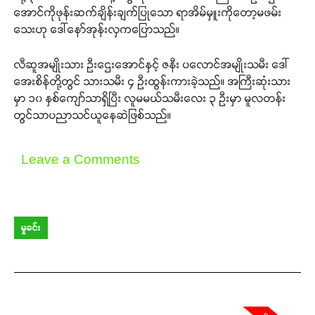
အောင်ကိုဖုန်းဆက်ချိန်းချက်ပြုသော ရာအိမ်မှူးကိုတော့မဖမ်း
သေးဟု ဒေါ်နော်အုန်းလှကပြောသည်။
လီဆူအမျိုးသား ဦးဌေးအောင်နှင့် ဇနီး ပလောင်အမျိုးသမီး ဒေါ်
အေးစိန်တို့တွင် သားသမီး ၄ ဦးထွန်းကားခဲ့သည်။ အကြီးဆုံးသား
မှာ ၁၀ နှစ်ကျော်သာရှိပြီး လူမမယ်သမီးလေး ၃ ဦးမှာ မူလတန်း
တွင်သာပညာသင်ယူနေဆဲဖြစ်သည်။
Leave a Comments
မှုခင်း