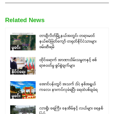
Related News
တာချီလိတ်မြို့နယ်အတွင်း တရားမဝင်
နယ်စပ်ဖြတ်ကျော် တရုတ်နိုင်ငံသားများ
ဖမ်းဆီးရမိ
မှုခင်း
ထိုင်းရောက် အာဏာသိမ်းသမ္မတနှင့် စစ်
ရာဇဝတ်မှု စွပ်စွဲချက်များ
နိုင်ငံရေး
အောင်ပန်းတွင် အသက် (၆) နှစ်အရွယ်
ကလေး နားကပ်လုခံရပြီး ရေထဲပစ်ချခံရ
မှုခင်း
လားရှိုး ရေကြီး၊ နေအိမ်နှင့် လယ်များ ရေနစ်
မြှုပ်