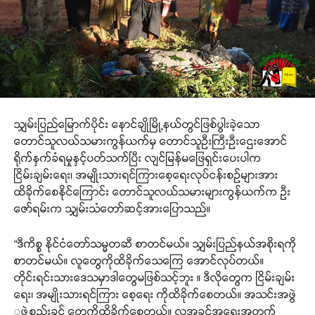
သျှမ်းပြည်မြောက်ပိုင်း နောင်ချိုမြို့နယ်တွင်ဖြစ်ပွါးခဲ့သော
တောင်သူလယ်သမားကွန်ယက်မှ တောင်သူဦးကြီးဦးဌေးအောင်
ရိုက်နှက်ခံရမှုနှင့်ပတ်သက်ပြီး လျင်မြန်မဖြေရှင်းပေးပါက
ငြိမ်းချမ်းရေး၊ အမျိုးသားရင်ကြားစေ့ရေးလုပ်ငန်းစဉ်များအား
ထိခိုက်စေနိုင်ကြောင်း တောင်သူလယ်သမားများကွန်ယက်က ဦး
ဇော်ရမ်းက သျှမ်းသံတော်ဆင့်အားပြောသည်။
“ဒီကိစ္စ နိုင်ငံတော်သမ္မတဆီ စာတင်မယ်။ သျှမ်းပြည်နယ်အစိုးရကို
စာတင်မယ်။ လူတွေကိုထိခိုက်သေကြေ အောင်လုပ်တယ်။
တိုင်းရင်းသားဒေသမှာဒါတွေမဖြစ်သင့်ဘူး ။ ဒီလိုတွေက ငြိမ်းချမ်း
ရေး၊ အမျိုးသားရင်ကြား စေ့ရေး ကိုထိခိုက်စေတယ်။ အသင်းအဖွဲ
့ဖွဲ့စည်းခွင့် တွေကိုထိခိုက်စေတယ်။ လူ့အခွင့်အရေးအတွက်