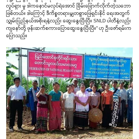
လှုပ်ရှား မှု ဒါကနောင်မလုပ်ရဲအောင် ခြိမ်းခြောက်လိုက်တဲ့သဘော
ဖြစ်တယ်။ ဒါကြောင့် ဒီကိစ္စတရားမျှတစွာဖြေရှင်းနိုင် ရေးအတွက်
သျှမ်းပြည်နယ်အစိုးရနဲ့လည်း ဆွေးနွေးပြီးပြီ။ SNLD ပါတီနဲ့လည်း
ကျနော်တို့ ဖုန်းဆက်စကားပြောဆွေးနွေးပြီးပြီ။” ဟု ဦးဇော်ရမ်းက
ပြောသည်။