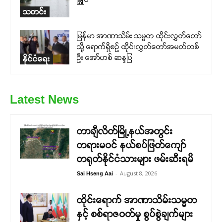
သတင်း
မြန်မာ အာဏာသိမ်း သမ္မတ ထိုင်းလွှတ်တော်
သို့ ရောက်ရှိစဉ် ထိုင်းလွှတ်တော်အမတ်တစ်
ဦး အော်ဟစ် ဆန္ဒပြ
နိုင်ငံရေး
Latest News
တာချီလိတ်မြို့နယ်အတွင်း
တရားမဝင် နယ်စပ်ဖြတ်ကျော်
တရုတ်နိုင်ငံသားများ ဖမ်းဆီးရမိ
-
August 8, 2026
Sai Hseng Aai
ထိုင်းရောက် အာဏာသိမ်းသမ္မတ
နှင့် စစ်ရာဇဝတ်မှု စွပ်စွဲချက်များ