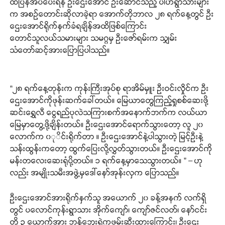
ထဲပြန်အပ်ပေးရန် ဦးဌေးအောင် ဦးဆောင်သည့် ပါဟဲရွာသားများ
က အစဉ်တောင်းဆိုလာခဲ့ရာ အောက်တိုဘာလ ၂၈ ရက်နေ့တွင် ဦး
ဌေးအောင်ရိုက်နှက်ခံရချိန်အထိဖြစ်ကြောင်း
တောင်သူလယ်သမားများ သမဂ္ဂမှ ဦးဇော်ရမ်းက သျှမ်း
သံတော်ဆင့်အားပြောပြပါသည်။
“၂၈ ရက်နေ့တုန်းက ကုန်းကြီးအုပ်စု ရာအိမ်မှူး ဦးဝင်းလှိုင်က ဦး
ဌေးအောင်ကိုဖုန်းဆက်ခေါ်တယ်။ မြေယာတွေကြည့်ရှုစစ်ဆေးဖို့
ဆင်းရွှေလီ ငွေရည်ပုလဲသကြားစက်အနောက်ဘက်က လယ်ယာ
မြေမှာတွေ့ဖို့ချိန်းတယ်။ ဦးဌေးအောင်ရောက်သွားတော့ လူ ၂၀
လောက်က ၀ုိင်းရိုက်တာ ။ ဦးဌေးအောင်နဲ့ပါသွားတဲ့ မြင့်ဦးနဲ့
သန်းထွန်းကတော့ ထွက်ပြေးလို့လွှတ်သွားတယ်။ ဦးဌေးအောင်ကို
မန်းတလေးဆေးရုံပို့တယ်။ ၁ ရက်နေ့မှာသေသွားတယ်။ ” – ဟု
လည်း အမျိုးသမီးအဖွဲ့မှဒေါ်နော်အုန်းလှက ပြောသည်။
ဦးဌေးအောင်အားရိုက်နှက်သူ အယောက် ၂၀ ခန့်အနက် လက်ရှိ
တွင် ပလောင်ကုန်းရွာသား အိုက်ကျော်၊ ကျော်ဇင်လတ်၊ နော်ငင်း
တို့ ၃ ယောက်အား ဘန့်ဘွေးရဲကဖမ်းဆီးထားကြောင်း၊ ဦးဌေး