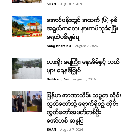
-
August 7, 2026
SHAN
အောင်ပန်းတွင် အသက် (၆) နှစ်
အရွယ်ကလေး နားကပ်လုခံရပြီး
ရေထဲပစ်ချခံရ
-
August 7, 2026
Nang Kham Ku
လားရှိုး ရေကြီး၊ နေအိမ်နှင့် လယ်
များ ရေနစ်မြှုပ်
-
August 7, 2026
Sai Hseng Aai
မြန်မာ အာဏာသိမ်း သမ္မတ ထိုင်း
လွှတ်တော်သို့ ရောက်ရှိစဉ် ထိုင်း
လွှတ်တော်အမတ်တစ်ဦး
အော်ဟစ် ဆန္ဒပြ
-
August 7, 2026
SHAN