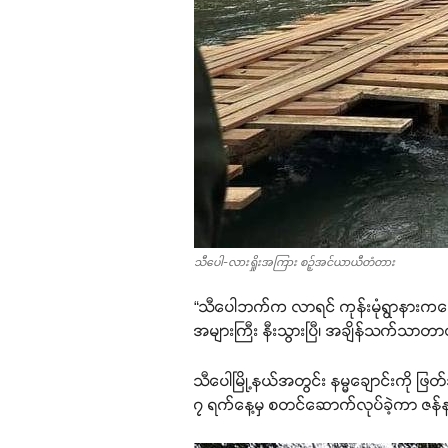
သီပေါ-လားရှိုးအကြား စဉ့်အင်ယာယီတံတား
“သီပေါဘက်က လာရင် ကုန်းမုံရွာနားက
အများကြီး နီးသွားပြီ၊ အချိန်သက်သာတာ
သီပေါမြို့နယ်အတွင်း နမ္မချောင်းကို ဖ
၇ ရက်နေ့မှ စတင်ဆောက်လုပ်ခဲ့ကာ ဇန်န