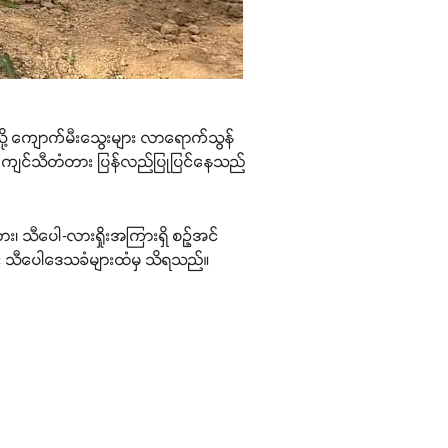
သို့ ကျောက်မီးသွေးများ လာရောက်သွန်
ားက ကျင်သီတံတား ပြန်လည်ပြုပြင်နေသည်
၊ သီပေါ-လားရှိုးအကြားရှိ စဉ့်အင်
င်း သီပေါဒေသခံများထံမှ သိရသည်။