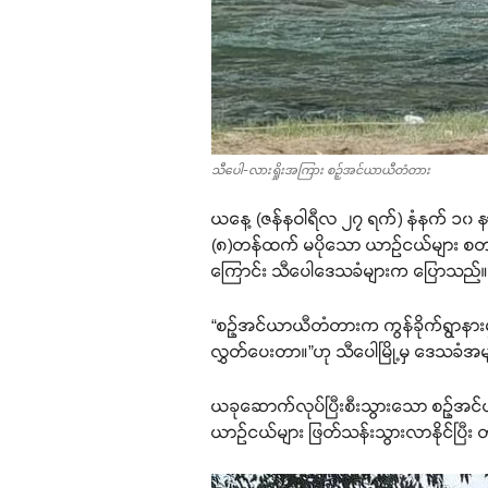
သီပေါ-လားရှိုးအကြား စဉ့်အင်ယာယီတံတား
ယနေ့ (ဇန်နဝါရီလ ၂၇ ရက်) နံနက် ၁၀ နာ
(၈)တန်ထက် မပိုသော ယာဉ်ငယ်များ စတင်ဖ
ကြောင်း သီပေါဒေသခံများက ပြောသည်။
“စဉ့်အင်ယာယီတံတားက ကွန်ခိုက်ရွာနားမ
လွှတ်ပေးတာ။”ဟု သီပေါမြို့မှ ဒေသခံအ
ယခုဆောက်လုပ်ပြီးစီးသွားသော စဉ့်အ
ယာဉ်ငယ်များ ဖြတ်သန်းသွားလာနိုင်ပြီ