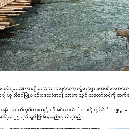
နေ ဝင်ရတယ်။ လားရှိုးဘက်က လာရင်တော့ စဉ့်အင်ရွာ နတ်စင်နားကလေ
ပေါ့”ဟု သီပေါမြို့မှ ၎င်းဒေသခံအမျိုးသားက သျှမ်းသံတော်ဆင့်ကို ဆက
ြတ်သန်းဆောက်လုပ်ထားသည့် စဉ့်အင်ယာယီတံတားကို ကွန်ခိုက်ကျေးရွာမှ ရွ
ဝါရီလ ၂၅ ရက်တွင် ပြီးစီးခဲ့သည်ဟု သိရသည်။