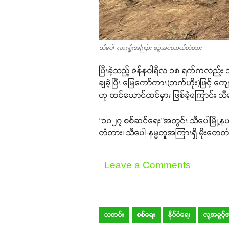
သီပေါ-လားရှိုးအကြား စဉ့်အင်ယာယီတံတား
ပြီးခဲ့သည့် ဇန်နဝါရီလ ၁၈ ရက်ကလည်း သ
ချခဲ့ပြီး မြေကော်ကား(ဘက်ဟိုး)ဖြင့် 
ဟု ထင်ယောင်ထင်မှား ဖြစ်ခဲ့ကြောင်း 
“၁၀၂၇ စစ်ဆင်ရေး”အတွင်း သီပေါမြို့နယ်
တံတား၊ သီပေါ-နမ္မတူအကြားရှိ မိုးတေတ
Leave a Comments
သတင်း
စစ်ရေး
နိုင်ငံရေး
လူ့အခွင့