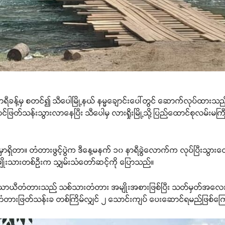
ရီခန့်မှ စတင်၍ သီပေါမြို့နယ် နမ္မချောင်းပေါ်တွင် ဆောက်လုပ်ထားသ
ြတ်သန်းသွားလာနေပြီး သီပေါမှ လားရှိုးမြို့သို့ ပြည်ထောင်စုလမ်းမကြ
ှာရှိတာ။ တံတားဖွင့်ပွဲက ဒီနေ့မနက် ၁၀ နာရီခွဲလောက်က လုပ်ပြီးသွာ
မျိုးသားတစ်ဦးက သျှမ်းသံတော်ဆင့်ကို ပြောသည်။
င်ယာယီတံတားသည် သစ်သားတံတား အမျိုးအစားဖြစ်ပြီး သတ်မှတ်အလေး
း တံတားဖြတ်သန်းခ တစ်ကြိမ်လျှင် ၂ သောင်းကျပ် ပေးဆောင်ရမည်ဖြစ်က