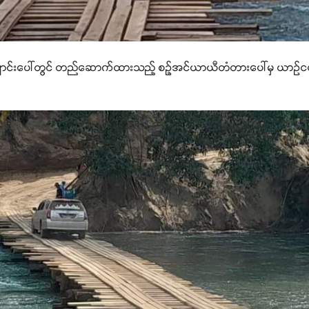
မ္မချောင်းပေါ်တွင် တည်ဆောက်ထားသည့် စဉ့်အင်ယာယီတံတားပေါ်မှ ယာဉ်င