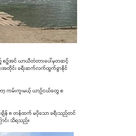
ည့် စဉ့်အင် ယာယီတံတားပေါ်မှတဆင့်
ီးအတိုင်း ခရီးဆက်လက်ထွက်ခွာနိုင်
းတော့ ကမ်းကူးမယ့် ယာဉ်ငယ်တွေ စ
ချိန် ၈ တန်ထက် မပိုသော ခရီးသည်တင်
ြောင်း သိရသည်။