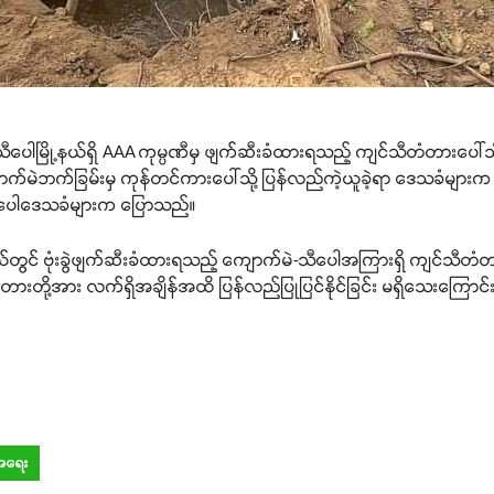
ီပေါမြို့နယ်ရှိ AAA ကုမ္ပဏီမှ ဖျက်ဆီးခံထားရသည့် ကျင်သီတံတားပေါ်
ကျောက်မဲဘက်ခြမ်းမှ ကုန်တင်ကားပေါ်သို့ ပြန်လည်ကဲ့ယူခဲ့ရာ ဒေသခံမျ
သီပေါဒေသခံများက ပြောသည်။
တွင် ဗုံးခွဲဖျက်ဆီးခံထားရသည့် ကျောက်မဲ-သီပေါအကြားရှိ ကျင်သီတံတား
ံတားတို့အား လက်ရှိအချိန်အထိ ပြန်လည်ပြုပြင်နိုင်ခြင်း မရှိသေးကြော
်အရေး