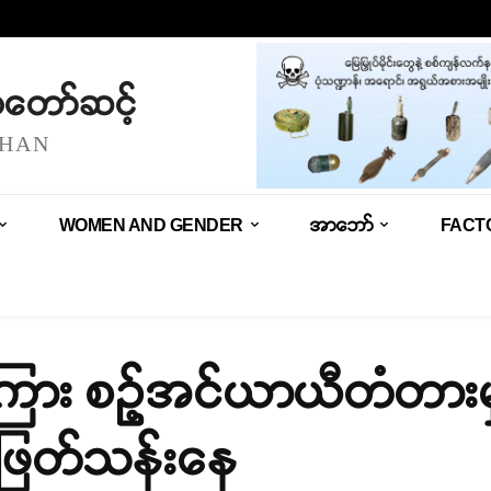
သံတော်ဆင့်
SHAN
WOMEN AND GENDER
အာဘော်
FACT
ုးကြား စဉ့်အင်ယာယီတံတား
်ဖြတ်သန်းနေ