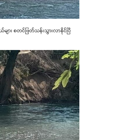
ယ်များ စတင်ဖြတ်သန်းသွားလာနိုင်ပြီ