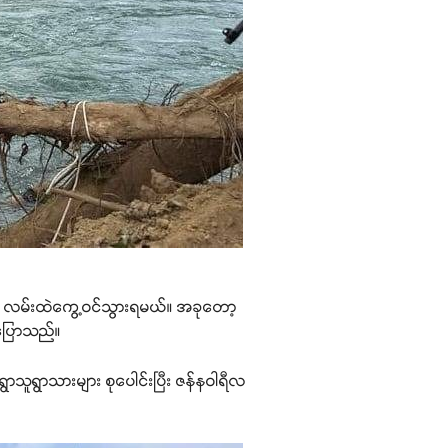
 လမ်းထဲကွေ့ဝင်သွားရမယ်။ အခုတော့
်ပြောသည်။
ာသူရွာသားများ စုပေါင်းပြီး ဇန်နဝါရီလ