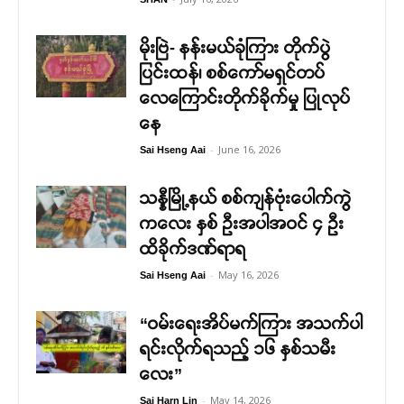
မိုးဗြဲ- နန်းမယ်ခုံကြား တိုက်ပွဲ
ပြင်းထန်၊ စစ်ကော်မရှင်တပ်
လေကြောင်းတိုက်ခိုက်မှု ပြုလုပ်
နေ
-
June 16, 2026
Sai Hseng Aai
သန္နီမြို့နယ် စစ်ကျန်ဗုံးပေါက်ကွဲ
ကလေး နှစ် ဦးအပါအဝင် ၄ ဦး
ထိခိုက်ဒဏ်ရာရ
-
May 16, 2026
Sai Hseng Aai
“ဝမ်းရေးအိပ်မက်ကြား အသက်ပါ
ရင်းလိုက်ရသည့် ၁၆ နှစ်သမီး
လေး”
-
May 14, 2026
Sai Harn Lin