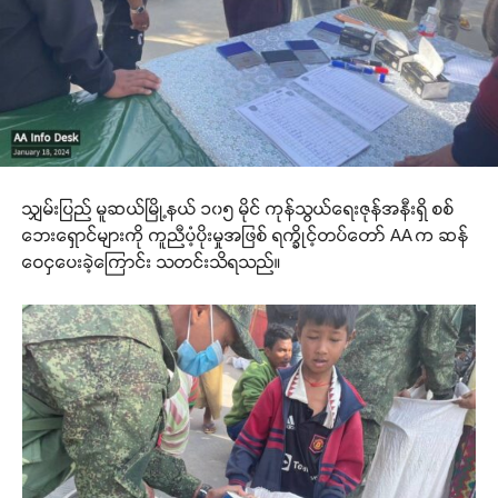
သျှမ်းပြည် မူဆယ်မြို့နယ် ၁၀၅ မိုင် ကုန်သွယ်ရေးဇုန်အနီးရှိ စစ်
ဘေးရှောင်များကို ကူညီပံ့ပိုးမှုအဖြစ် ရက္ခိုင့်တပ်တော် AA က ဆန်
ဝေငှပေးခဲ့ကြောင်း သတင်းသိရသည်။