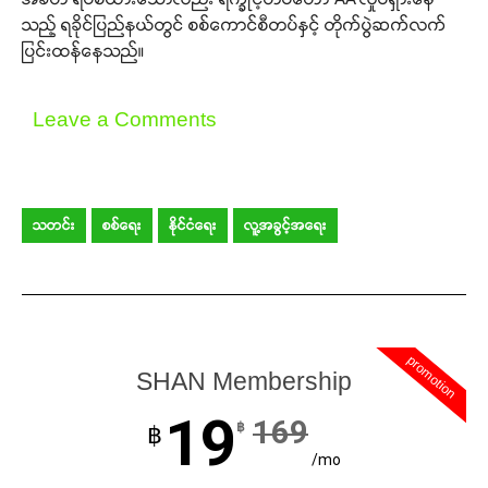
သည့် ရခိုင်ပြည်နယ်တွင် စစ်ကောင်စီတပ်နှင့် တိုက်ပွဲဆက်လက်
ပြင်းထန်နေသည်။
Leave a Comments
သတင်း
စစ်ရေး
နိုင်ငံရေး
လူ့အခွင့်အရေး
promotion
SHAN Membership
19
169
฿
฿
/mo