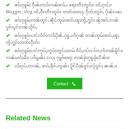
ၶဝ်ႈႁူမ်ႈ ႁဵၼ်းဢဝ်ၵၢၼ်ၶၢဝ်ႇ၊ ရေႊတီႊဢူဝ်ႊ၊ ထႆႇႁၢင်ႈ၊
Blogger, Vlog ထႆႇဝီႊတီႊဢူဝ်ႊ တတ်းတေႃႇ ႁဵတ်းဢွၵ်ႇ ပိုၼ်ၽႄႈ
ၶဝ်ႈႁူမ်ႈၵၢၼ်တူင်ႉၼိုင်ၸုမ်းၶၢဝ်ႇၽူႈတွႆႇႁွၵ်ႈ ၼႂ်းၶၵ်ႉၵၢၼ်
ပူၵ်းပွင်ၵၢၼ်သိုဝ်ႇ
ၶဝ်ႈႁူမ်ႈပၢင်လႅၵ်ႈလၢႆႈပိုၼ်ႉႁူႉပၢႆးႁၼ် ဢၼ်ၸုမ်းၶၢဝ်ႇၽူႈ
တွႆႇႁွၵ်ႈၸတ်းႁဵတ်း
ၶဝ်ႈႁူမ်ႈပၢင်ဢုပ်ႇဢူဝ်းတွင်ႈထၢမ် ၵဵဝ်ႇၵပ်းငဝ်းလၢႆးၵၢၼ်မိူင်း၊
ၵၢၼ်မၢၵ်ႈမီး၊ ပၢႆးမွၼ်း လႄႈ ႁူဝ်ၶေႃႈ ဢၼ်ၶႂ်ႈႁူႉၶႂ်ႈငိၼ်း။
လႆႈႁပ်ႉဢၢၼ်ႇ ၶၢဝ်ႇၶိုၵ်ႉတွၼ်း ပိူင်ပဵၼ်ဝူင်ႈလႂ်ဝူင်ႈ ၼၼ်ႉ။
Contact
Related News