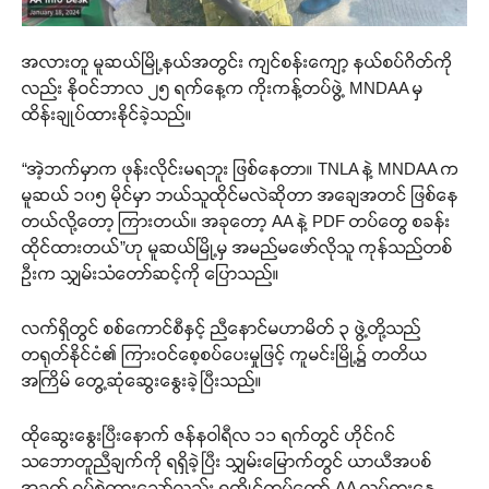
အလားတူ မူဆယ်မြို့နယ်အတွင်း ကျင်စန်းကျော့ နယ်စပ်ဂိတ်ကို
လည်း နိုဝင်ဘာလ ၂၅ ရက်နေ့က ကိုးကန့်တပ်ဖွဲ့ MNDAA မှ
ထိန်းချုပ်ထားနိုင်ခဲ့သည်။
“အဲ့ဘက်မှာက ဖုန်းလိုင်းမရဘူး ဖြစ်နေတာ။ TNLA နဲ့ MNDAA က
မူဆယ် ၁၀၅ မိုင်မှာ ဘယ်သူထိုင်မလဲဆိုတာ အချေအတင် ဖြစ်နေ
တယ်လို့တော့ ကြားတယ်။ အခုတော့ AA နဲ့ PDF တပ်တွေ စခန်း
ထိုင်ထားတယ်”ဟု မူဆယ်မြို့မှ အမည်မဖော်လိုသူ ကုန်သည်တစ်
ဦးက သျှမ်းသံတော်ဆင့်ကို ပြောသည်။
လက်ရှိတွင် စစ်ကောင်စီနှင့် ညီနောင်မဟာမိတ် ၃ ဖွဲ့တို့သည်
တရုတ်နိုင်ငံ၏ ကြားဝင်စေ့စပ်ပေးမှုဖြင့် ကူမင်းမြို့၌ တတိယ
အကြိမ် တွေ့ဆုံဆွေးနွေးခဲ့ပြီးသည်။
ထိုဆွေးနွေးပြီးနောက် ဇန်နဝါရီလ ၁၁ ရက်တွင် ဟိုင်ဂင်
သဘောတူညီချက်ကို ရရှိခဲ့ပြီး သျှမ်းမြောက်တွင် ယာယီအပစ်
အခတ် ရပ်စဲထားသော်လည်း ရက္ခိုင့်တပ်တော် AA လှုပ်ရှားနေ