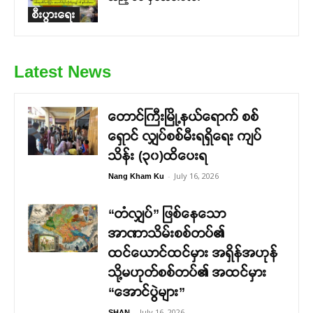
စီးပွားရေး
Latest News
တောင်ကြီးမြို့နယ်ရောက် စစ်
ရှောင် လျှပ်စစ်မီးရရှိရေး ကျပ်
သိန်း (၃၀)ထိပေးရ
-
July 16, 2026
Nang Kham Ku
“တံလျှပ်” ဖြစ်နေသော
အာဏာသိမ်းစစ်တပ်၏
ထင်ယောင်ထင်မှား အရှိန်အဟုန်
သို့မဟုတ်စစ်တပ်၏ အထင်မှား
“အောင်ပွဲများ”
-
July 16, 2026
SHAN