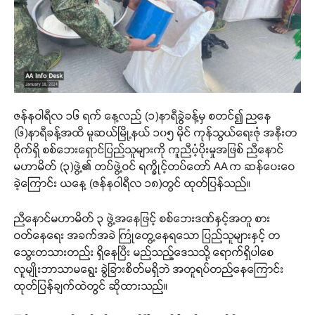
ဇန်နဝါရီလ ၁၆ ရက် နေ့လည် (၁)နာရီခွဲခန့်မှ စတင်၍ ညနေ
(၆)နာရီခန့်အထိ မူဆယ်မြို့နယ် ၁၀၅ မိုင် ကုန်သွယ်ရေးဇုံ အနီးတ
ဝိုက်ရှိ စစ်ဘေးရှောင်ပြည်သူများကို ကူညီပံ့ပိုးမှုအဖြစ် ညီနောင်
မဟာမိတ် (၃)ဖွဲ့၏ တပ်ဖွဲ့ဝင် ရက္ခိုင့်တပ်တော် AA က ဆန်ပေးဝေ
ခဲ့ကြောင်း ယနေ့ (ဇန်နဝါရီလ ၁၈)တွင် ထုတ်ပြန်သည်။
ညီနောင်မဟာမိတ် ၃ ဖွဲ့အနေဖြင့် စစ်ဘေးဒဏ်နှင့်အတူ စား
ဝတ်နေရေး အခက်အခဲ ကြုံတွေ့နေရသော ပြည်သူများနှင့် တ
သွေးတသားတည်း ရှိနေပြီး မည်သည့်ဒေသသို့ ရောက်ရှိပါစေ
လူမျိုးဘာသာမရွေး ခွဲခြားစိတ်မရှိဘဲ အတူရပ်တည်နေကြောင်း
ထုတ်ပြန်ချက်ထဲတွင် ဆိုထားသည်။