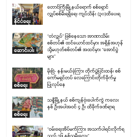
တောင်ကြီးမြို့နယ်ရောက် စစ်ရှောင်
လျှပ်စစ်မီးရရှိရေး ကျပ်သိန်း (၃၀)ထိပေးရ
နိုင်ငံရေး
“တံလျှပ်” ဖြစ်နေသော အာဏာသိမ်း
စစ်တပ်၏ ထင်ယောင်ထင်မှား အရှိန်အဟုန်
သို့မဟုတ်စစ်တပ်၏ အထင်မှား “အောင်ပွဲ
ဆောင်းပါး
များ”
မိုးဗြဲ- နန်းမယ်ခုံကြား တိုက်ပွဲပြင်းထန်၊ စစ်
ကော်မရှင်တပ် လေကြောင်းတိုက်ခိုက်မှု
ပြုလုပ်နေ
စစ်ရေး
သန္နီမြို့နယ် စစ်ကျန်ဗုံးပေါက်ကွဲ ကလေး
နှစ် ဦးအပါအဝင် ၄ ဦး ထိခိုက်ဒဏ်ရာရ
စစ်ရေး
“ဝမ်းရေးအိပ်မက်ကြား အသက်ပါရင်းလိုက်ရ
သည့် ၁၆ နှစ်သမီးလေး”