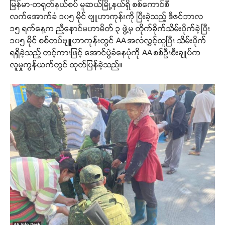
မြန်မာ-တရုတ်နယ်စပ် မူဆယ်မြို့နယ်ရှိ စစ်ကောင်စီ
လက်အောက်ခံ ၁၀၅ မိုင် ဗျူဟာကုန်းကို ပြီးခဲ့သည့် ဒီဇင်ဘာလ
၁၅ ရက်နေ့က ညီနောင်မဟာမိတ် ၃ ဖွဲ့မှ တိုက်ခိုက်သိမ်းပိုက်ခဲ့ပြီး
၁၀၅ မိုင် စစ်တပ်ဗျူဟာကုန်းတွင် AA အလံလွှင့်ထူပြီး သိမ်းပိုက်
ရရှိခဲ့သည့် တင့်ကားဖြင့် အောင်ပွဲခံနေပုံကို AA စစ်ဦးစီးချုပ်က
လူမှုကွန်ယက်တွင် ထုတ်ပြန်ခဲ့သည်။