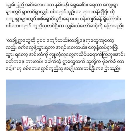
သျှမ်းပြည် အင်းလေးဒေသ နမ်းပန်၊ ရွှေခေါင်း၊ ရေသာ ကျေးရွာ
များတွင် ရွာတစ်ရွာလျှင် စစ်ရှောင်သူဦးရေ ရာဂဏန်းရှိပြီး ထို
ကျေးရွာများတွင် စစ်ရှောင်သူဦးရေ ၈၀၀ ဝန်းကျင်ခန့် ရှိကြောင်း
စစ်ဘေးရှောင် ကူညီသူတစ်ဦးက သျှမ်းသံတော်ဆင့်ကို ပြောသည်။
“တချို့ရွာတွေဆို ၃၀၀ ကျော်တယ်။တချို့နေရာတွေကျတော့
လည်း စက်လှေနဲ့သွားရတာ အရမ်းဝေးတယ်။ လှေနဲ့ထပ်ငှားပြီး
သွား ရတော့ အင်းထဲကို လှူတဲ့လူတွေကသိပ်မရောက်ကြဘူး။အင်း
ပတ်ကနေ ကားလမ်း ပေါက်တဲ့ ရွာတွေထက် သူတို့က ပိုခက်ခဲ တာ
ပေါ့။” ဟု စစ်ဘေးရှောင်ကူညီသူ အမျိုးသားတစ်ဦးကပြောသည်။