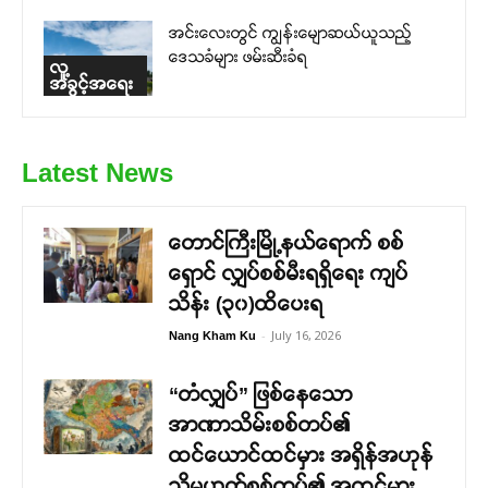
အင်းလေးတွင် ကျွန်းမျောဆယ်ယူသည့်
ဒေသခံများ ဖမ်းဆီးခံရ
လူ့
အခွင့်အရေး
Latest News
တောင်ကြီးမြို့နယ်ရောက် စစ်
ရှောင် လျှပ်စစ်မီးရရှိရေး ကျပ်
သိန်း (၃၀)ထိပေးရ
-
July 16, 2026
Nang Kham Ku
“တံလျှပ်” ဖြစ်နေသော
အာဏာသိမ်းစစ်တပ်၏
ထင်ယောင်ထင်မှား အရှိန်အဟုန်
သို့မဟုတ်စစ်တပ်၏ အထင်မှား