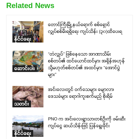
Related News
တောင်ကြီးမြို့နယ်ရောက် စစ်ရှောင်
လျှပ်စစ်မီးရရှိရေး ကျပ်သိန်း (၃၀)ထိပေးရ
နိုင်ငံရေး
“တံလျှပ်” ဖြစ်နေသော အာဏာသိမ်း
စစ်တပ်၏ ထင်ယောင်ထင်မှား အရှိန်အဟုန်
သို့မဟုတ်စစ်တပ်၏ အထင်မှား “အောင်ပွဲ
ဆောင်းပါး
များ”
အင်းလေးတွင် ဝက်သေများ မျောလာ၊
ဒေသခံများ ရောဂါကူးစက်မည် စိုးရိမ်
သတင်း
PNO က အင်းလေးရွာသားတစ်ဦးကို ဖမ်းဆီး
ကျပ်ငွေ ဆယ်သိန်းဖြင့် ပြန်ရွေးခိုင်း
နိုင်ငံရေး