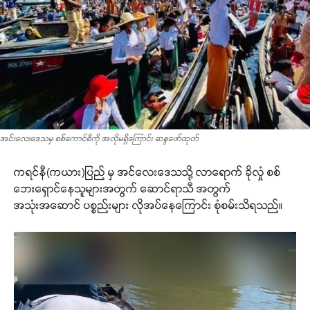
အင်းလေးဒေသမှ စစ်ကောင်စီကို အလိုမရှိကြောင်း ဆန္ဒဖော်ထုတ်
ကရင်နီ(ကယား)ပြည် မှ အင်လေးဒေသသို့ လာရောက် ခိုလှုံ စစ်
ဘေးရှောင်နေသူများအတွက် ဆောင်ရာသီ အတွက်
အသုံးအဆောင် ပစ္စည်းများ လိုအပ်နေကြောင်း စုံစမ်းသိရသည်။