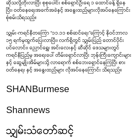
ဆိုသလို့တိုးလာပြီး စုစုပေါင်း စစ်ရှောင်ဦးရေ ၁ ထောင်ခန့် ရှိနေ
ပြီး၊ ဝတ်နေရေးအခက်အခဲနှင့် အနွေးထည်များလိုအပ်နေကြောင်း
စုံစမ်းသိရသည်။
သျှမ်း-ကရင်နီတကြော “၁၁.၁၁ စစ်ဆင်ရေး”ကြောင့် နိုဝင်ဘာလ
၁၅ ရက်မှထွက်ပြေးလာပြီး၊ လက်ရှိတွင် သျှမ်းပြည် တောင်ပိုင်း
ပင်လောင်း၊ ညောင်ရွှေ၊ အင်းလေးနှင့် ဆီဆိုင် ဒေသများတွင်
ကရင်နီပြည်မှ အရေးပေါ် တိမ်းရှောင်လာပြီး ဘုန်းကြီးကျောင်းများ
နှင့် ဆွေမျိုးအိမ်များသို့ လာရောက် စစ်ဘေးရှောင်နေကြပြီး စား
ဝတ်နေရး နှင့် အနွေးထည်များ လိုအပ်နေကြောင်း သိရသည်။
SHANBurmese
Shannews
သျှမ်းသံတော်ဆင့်