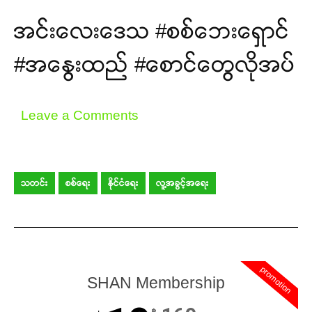
အင်းလေးဒေသ #စစ်ဘေးရှောင်
#အနွေးထည် #စောင်တွေလိုအပ်
Leave a Comments
သတင်း
စစ်ရေး
နိုင်ငံရေး
လူ့အခွင့်အရေး
promotion
SHAN Membership