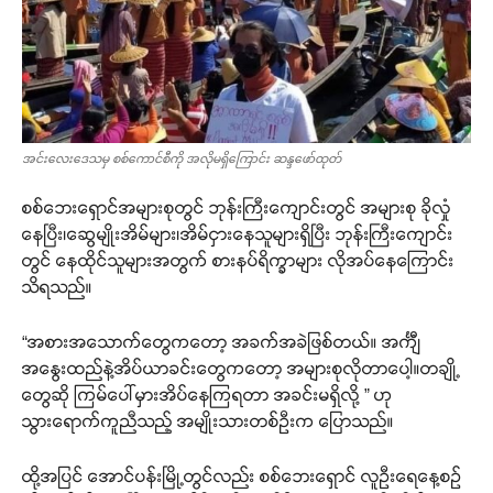
အင်းလေးဒေသမှ စစ်ကောင်စီကို အလိုမရှိကြောင်း ဆန္ဒဖော်ထုတ်
စစ်ဘေးရှောင်အများစုတွင် ဘုန်းကြီးကျောင်းတွင် အများစု ခိုလှုံ
နေပြီး၊ဆွေမျိုးအိမ်များ၊အိမ်ငှားနေသူများရှိပြီး ဘုန်းကြီးကျောင်း
တွင် နေထိုင်သူများအတွက် စားနပ်ရိက္ခာများ လိုအပ်နေကြောင်း
သိရသည်။
“အစားအသောက်တွေကတော့ အခက်အခဲဖြစ်တယ်။ အင်္ကျီ
အနွေးထည်နဲ့အိပ်ယာခင်းတွေကတော့ အများစုလိုတာပေါ့။တချို့
တွေဆို ကြမ်ပေါ်မှားအိပ်နေကြရတာ အခင်းမရှိလို့ ” ဟု
သွားရောက်ကူညီသည့် အမျိုးသားတစ်ဦးက ပြောသည်။
ထို့အပြင် အောင်ပန်းမြို့တွင်လည်း စစ်ဘေးရှောင် လူဦးရေနေ့စဉ်