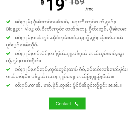
19
169
฿
฿
/mo
ၶဝ်ႈႁူမ်ႈ ႁဵၼ်းဢဝ်ၵၢၼ်ၶၢဝ်ႇ၊ ရေႊတီႊဢူဝ်ႊ၊ ထႆႇႁၢင်ႈ၊
Blogger, Vlog ထႆႇဝီႊတီႊဢူဝ်ႊ တတ်းတေႃႇ ႁဵတ်းဢွၵ်ႇ ပိုၼ်ၽႄႈ
ၶဝ်ႈႁူမ်ႈၵၢၼ်တူင်ႉၼိုင်ၸုမ်းၶၢဝ်ႇၽူႈတွႆႇႁွၵ်ႈ ၼႂ်းၶၵ်ႉၵၢၼ်
ပူၵ်းပွင်ၵၢၼ်သိုဝ်ႇ
ၶဝ်ႈႁူမ်ႈပၢင်လႅၵ်ႈလၢႆႈပိုၼ်ႉႁူႉပၢႆးႁၼ် ဢၼ်ၸုမ်းၶၢဝ်ႇၽူႈ
တွႆႇႁွၵ်ႈၸတ်းႁဵတ်း
ၶဝ်ႈႁူမ်ႈပၢင်ဢုပ်ႇဢူဝ်းတွင်ႈထၢမ် ၵဵဝ်ႇၵပ်းငဝ်းလၢႆးၵၢၼ်မိူင်း၊
ၵၢၼ်မၢၵ်ႈမီး၊ ပၢႆးမွၼ်း လႄႈ ႁူဝ်ၶေႃႈ ဢၼ်ၶႂ်ႈႁူႉၶႂ်ႈငိၼ်း။
လႆႈႁပ်ႉဢၢၼ်ႇ ၶၢဝ်ႇၶိုၵ်ႉတွၼ်း ပိူင်ပဵၼ်ဝူင်ႈလႂ်ဝူင်ႈ ၼၼ်ႉ။
Contact