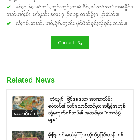
ၶဝ်ႈႁူမ်ႈပၢင်ဢုပ်ႇဢူဝ်းတွင်ႈထၢမ် ၵဵဝ်ႇၵပ်းငဝ်းလၢႆးၵၢၼ်မိူင်း၊
ၵၢၼ်မၢၵ်ႈမီး၊ ပၢႆးမွၼ်း လႄႈ ႁူဝ်ၶေႃႈ ဢၼ်ၶႂ်ႈႁူႉၶႂ်ႈငိၼ်း။
လႆႈႁပ်ႉဢၢၼ်ႇ ၶၢဝ်ႇၶိုၵ်ႉတွၼ်း ပိူင်ပဵၼ်ဝူင်ႈလႂ်ဝူင်ႈ ၼၼ်ႉ။
Contact
Related News
“တံလျှပ်” ဖြစ်နေသော အာဏာသိမ်း
စစ်တပ်၏ ထင်ယောင်ထင်မှား အရှိန်အဟုန်
သို့မဟုတ်စစ်တပ်၏ အထင်မှား “အောင်ပွဲ
ဆောင်းပါး
များ”
မိုးဗြဲ- နန်းမယ်ခုံကြား တိုက်ပွဲပြင်းထန်၊ စစ်