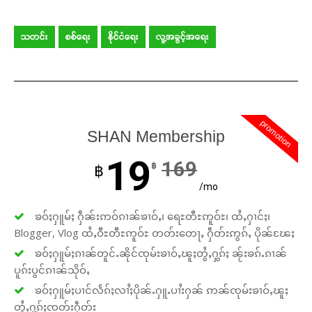
သတင်း
စစ်ရေး
နိုင်ငံရေး
လူ့အခွင့်အရေး
promotion
SHAN Membership
19
169
฿
฿
/mo
ၶဝ်ႈႁူမ်ႈ ႁဵၼ်းဢဝ်ၵၢၼ်ၶၢဝ်ႇ၊ ရေႊတီႊဢူဝ်ႊ၊ ထႆႇႁၢင်ႈ၊
Blogger, Vlog ထႆႇဝီႊတီႊဢူဝ်ႊ တတ်းတေႃႇ ႁဵတ်းဢွၵ်ႇ ပိုၼ်ၽႄႈ
ၶဝ်ႈႁူမ်ႈၵၢၼ်တူင်ႉၼိုင်ၸုမ်းၶၢဝ်ႇၽူႈတွႆႇႁွၵ်ႈ ၼႂ်းၶၵ်ႉၵၢၼ်
ပူၵ်းပွင်ၵၢၼ်သိုဝ်ႇ
ၶဝ်ႈႁူမ်ႈပၢင်လႅၵ်ႈလၢႆႈပိုၼ်ႉႁူႉပၢႆးႁၼ် ဢၼ်ၸုမ်းၶၢဝ်ႇၽူႈ
တွႆႇႁွၵ်ႈၸတ်းႁဵတ်း