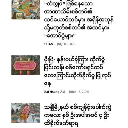
“တံလျှပ်” ဖြစ်နေသော
အာဏာသိမ်းစစ်တပ်၏
ထင်ယောင်ထင်မှား အရှိန်အဟုန်
သို့မဟုတ်စစ်တပ်၏ အထင်မှား
“အောင်ပွဲများ”
-
July 16, 2026
SHAN
မိုးဗြဲ- နန်းမယ်ခုံကြား တိုက်ပွဲ
ပြင်းထန်၊ စစ်ကော်မရှင်တပ်
လေကြောင်းတိုက်ခိုက်မှု ပြုလုပ်
နေ
-
June 16, 2026
Sai Hseng Aai
သန္နီမြို့နယ် စစ်ကျန်ဗုံးပေါက်ကွဲ
ကလေး နှစ် ဦးအပါအဝင် ၄ ဦး
ထိခိုက်ဒဏ်ရာရ