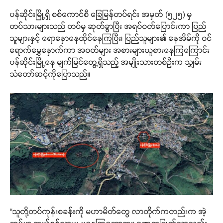
ပန်ဆိုင်းမြို့ရှိ စစ်ကောင်စီ ခြေမြန်တပ်ရင်း အမှတ် (၅၂၅) မှ
တပ်သားများသည် တပ်မှ ဆုတ်ခွာပြီး အရပ်ဝတ်ပြောင်းကာ ပြည်
သူများနှင့် ရောနှောနေထိုင်နေကြပြီး၊ ပြည်သူများ၏ နေအိမ်ကို ဝင်
ရောက်မွှေနှောက်ကာ အဝတ်များ အစားများယူစားနေကြကြောင်း
ပန်ဆိုင်းမြို့နေ မျက်မြင်တွေ့ရှိသည့် အမျိုးသားတစ်ဦးက သျှမ်း
သံတော်ဆင့်ကိုပြောသည်။
“သူတို့တပ်ကုန်းစခန်းကို မဟာမိတ်တွေ လာတိုက်ကတည်းက အဲ့