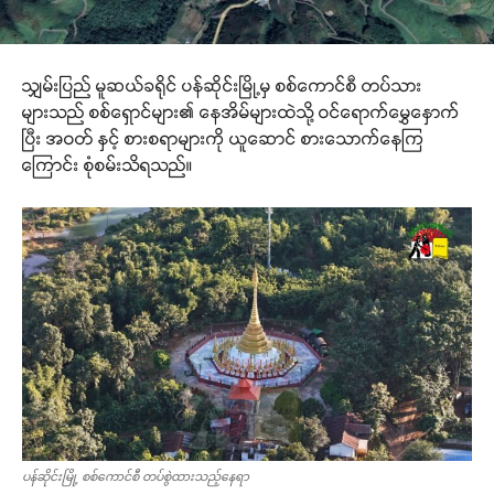
သျှမ်းပြည် မူဆယ်ခရိုင် ပန်ဆိုင်းမြို့မှ စစ်ကောင်စီ တပ်သား
များသည် စစ်ရှောင်များ၏ နေအိမ်များထဲသို့ ဝင်ရောက်မွှေနှောက်
ပြီး အဝတ် နှင့် စားစရာများကို ယူဆောင် စားသောက်နေကြ
ကြောင်း စုံစမ်းသိရသည်။
ပန်ဆိုင်းမြို့ စစ်ကောင်စီ တပ်စွဲထားသည့်နေရာ