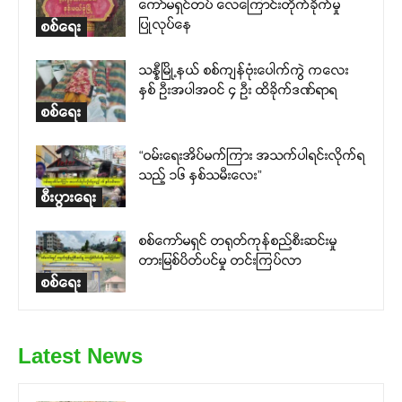
ကော်မရှင်တပ် လေကြောင်းတိုက်ခိုက်မှု
ပြုလုပ်နေ
စစ်ရေး
သန္နီမြို့နယ် စစ်ကျန်ဗုံးပေါက်ကွဲ ကလေး
နှစ် ဦးအပါအဝင် ၄ ဦး ထိခိုက်ဒဏ်ရာရ
စစ်ရေး
“ဝမ်းရေးအိပ်မက်ကြား အသက်ပါရင်းလိုက်ရ
သည့် ၁၆ နှစ်သမီးလေး”
စီးပွားရေး
စစ်ကော်မရှင် တရုတ်ကုန်စည်စီးဆင်းမှု
တားမြစ်ပိတ်ပင်မှု တင်းကြပ်လာ
စစ်ရေး
Latest News