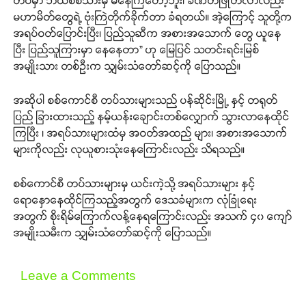
တပ်မှာ ဘယ်စစ်သားမှ မနေကြတော့ဘူး၊ ခဏတဖြုတ်လာလည်း
မဟာမိတ်တွေရဲ့ ဗုံးကြဲတိုက်ခိုက်တာ ခံရတယ်။ အဲ့ကြောင့် သူတို့က
အရပ်ဝတ်ပြောင်းပြီး၊ ပြည်သူဆီက အစားအသောက် တွေ ယူနေ
ပြီး ပြည်သူကြားမှာ နေနေတာ” ဟု မြေပြင် သတင်းရင်းမြစ်
အမျိုးသား တစ်ဦးက သျှမ်းသံတော်ဆင့်ကို ပြောသည်။
အဆိုပါ စစ်ကောင်စီ တပ်သားများသည် ပန်ဆိုင်းမြို့ နှင့် တရုတ်
ပြည် ခြားထားသည့် နမ့်ယန်းချောင်းတစ်လျှောက် သွားလာနေထိုင်
ကြပြီး ၊ အရပ်သားများထံမှ အဝတ်အထည် များ၊ အစားအသောက်
များကိုလည်း လုယူစားသုံးနေကြောင်းလည်း သိရသည်။
စစ်ကောင်စီ တပ်သားများမှ ယင်းကဲ့သို့ အရပ်သားများ နှင့်
ရောနှောနေထိုင်ကြသည့်အတွက် ဒေသခံများက လုံခြုံရေး
အတွက် စိုးရိမ်ကြောက်လန့်နေရကြောင်းလည်း အသက် ၄၀ ကျော်
အမျိုးသမီးက သျှမ်းသံတော်ဆင့်ကို ပြောသည်။
Leave a Comments