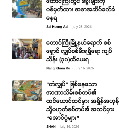
တောင်ကြီးတွင် ခွေးများကို
ပစ်မှတ်ထား အစာအဆိပ်ခတ်ခံ
နေရ
-
July 23, 2026
Sai Hseng Aai
တောင်ကြီးမြို့နယ်ရောက် စစ်
ရှောင် လျှပ်စစ်မီးရရှိရေး ကျပ်
သိန်း (၃၀)ထိပေးရ
-
July 16, 2026
Nang Kham Ku
“တံလျှပ်” ဖြစ်နေသော
အာဏာသိမ်းစစ်တပ်၏
ထင်ယောင်ထင်မှား အရှိန်အဟုန်
သို့မဟုတ်စစ်တပ်၏ အထင်မှား
“အောင်ပွဲများ”
-
July 16, 2026
SHAN