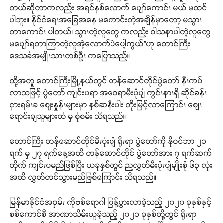
တယ်ဆိုတာကလည်း အရင်နှစ်လောက် ပျော်ကောင်း မယ် မထင်
ပါဘူး။ နိုင်ငံရေးအခြေအနေ မကောင်းတဲ့အချိန်မှာတော့ မသွား
တာကောင်း ပါတယ်၊ သွားတဲ့လူတွေ ကလည်း ဝါသနာပါတဲ့လူတွေ
မပျော်ရတာကြာတဲ့လူအဲ့လောက်ပဲပေါ့ကွယ်”ဟု တောင်ကြီး
ဒေသခံအမျိုးသားတစ်ဦး ကပြောသည်။
ထို့အတူ တောင်ကြီးမြို့နယ်တွင် တန်ဆောင်တိုင်ပွဲတော် နီးကပ်
လာသဖြင့် ပွဲတော် ကျင်းပရာ အဝေရာမီးပုံပျံ ကွင်းနားရှိ ဆိုင်ခန်း
ငှားရမ်းခ ဈေးနှုန်းများမှာ နှစ်ဆနီးပါး တိုးမြင့်လာကြောင်း စျေး
ရောင်းချသူများထံ မှ စုံစမ်း သိရသည်။
တောင်ကြီး တန်ဆောင်တိုင်မီးပုံးပျံ ရိုးရာ ပွဲတော်ကို နိုဝင်ဘာ ၂၁
ရက် မှ ၂၇ ရက်နေ့အထိ တန်ဆောင်တိုင် ပွဲတော်အား ၇ ရက်ဆက်
တိုက် ကျင်းပမည်ဖြစ်ပြီး ယခုနှစ်တွင် ညလွှတ်မီးပုံးပျံမျိုးစုံ ၆၃ လုံး
အထိ လွှတ်တင်သွားမည်ဖြစ်ကြောင်း သိရသည်။
မြန်မာနိုင်ငံအဝှမ်း ကိုဗစ်ရောဂါ ပြန့်ပွားလာခဲ့သည့် ၂၀၂၀ ခုနှစ်နှင့်
စစ်ကောင်စီ အာဏာသိမ်းယူခဲ့သည့် ၂၀၂၁ ခုနှစ်တို့တွင် ရိုးရာ