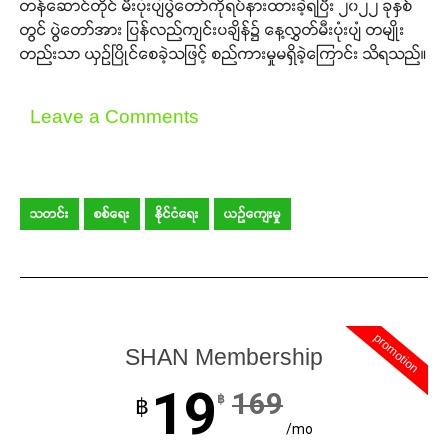
တန်ဆောင်တိုင် မီးပုံးပျံပွဲတော်ကိုရပ်နားထားခဲ့ရပြီး ၂၀၂၂ ခုနှစ်
တွင် ပွဲတော်အား ပြန်လည်ကျင်းပချိန်၌ နေ့လွှတ်မီးပုံးပျံ တမျိုး
တည်းသာ ယှဉ်ပြိုင်စေခဲ့သဖြင့် စည်ကားမှုမရှိခဲ့ကြောင်း သိရသည်။
Leave a Comments
သတင်း
စစ်ရေး
နိုင်ငံရေး
ယဉ်ကျေးမှု
promotion
SHAN Membership
19
169
฿
฿
/mo