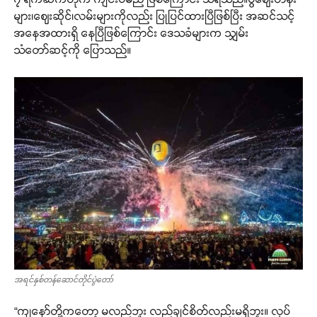
များ၊ဈေးဆိုင်၊လမ်းများကိုလည်း ပြုပြင်ထားပြီဖြစ်ပြီး အဆင်သင့်
အနေအထားရှိ နေပြီဖြစ်ကြောင်း ဒေသခံများက သျှမ်း
သံတော်ဆင့်ကို ပြောသည်။
အရင်နှစ်တန်ဆောင်တိုင်ပွဲတော်
“ကျနော်တို့ကတော့ မလည်ဘူး လည်ချင်စိတ်လည်းမရှိဘူး။ လုပ်