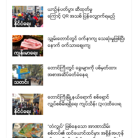
ယာဉ်နံပတ်ပွား ဆီထုတ်မှု
ကြောင့် QR အသစ် ပြန်လျှောက်ရမည်
နိုင်ငံရေး
သျှမ်းတောင်တွင် ဝက်နာကျ သေဆုံးမှုဖြစ်ပြီး
နောက် ဝက်သားစျေးကျ
ကျန်းမာရေး
တောင်ကြီးတွင် ခွေးများကို ပစ်မှတ်ထား
အစာအဆိပ်ခတ်ခံနေရ
သတင်း
တောင်ကြီးမြို့နယ်ရောက် စစ်ရှောင်
လျှပ်စစ်မီးရရှိရေး ကျပ်သိန်း (၃၀)ထိပေးရ
နိုင်ငံရေး
“တံလျှပ်” ဖြစ်နေသော အာဏာသိမ်း
စစ်တပ်၏ ထင်ယောင်ထင်မှား အရှိန်အဟုန်