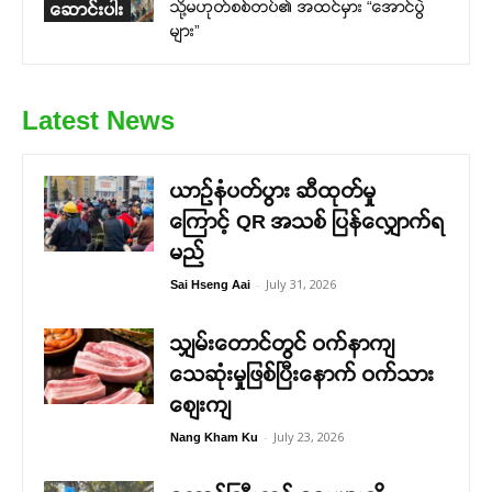
သို့မဟုတ်စစ်တပ်၏ အထင်မှား “အောင်ပွဲ
ဆောင်းပါး
များ”
Latest News
ယာဉ်နံပတ်ပွား ဆီထုတ်မှု
ကြောင့် QR အသစ် ပြန်လျှောက်ရ
မည်
-
July 31, 2026
Sai Hseng Aai
သျှမ်းတောင်တွင် ဝက်နာကျ
သေဆုံးမှုဖြစ်ပြီးနောက် ဝက်သား
စျေးကျ
-
July 23, 2026
Nang Kham Ku