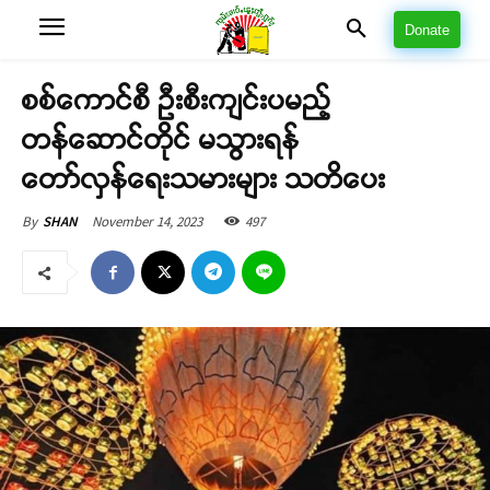
Donate
စစ်ကောင်စီ ဦးစီးကျင်းပမည့်
တန်ဆောင်တိုင် မသွားရန်
တော်လှန်ရေးသမားများ သတိပေး
November 14, 2023
497
By
SHAN