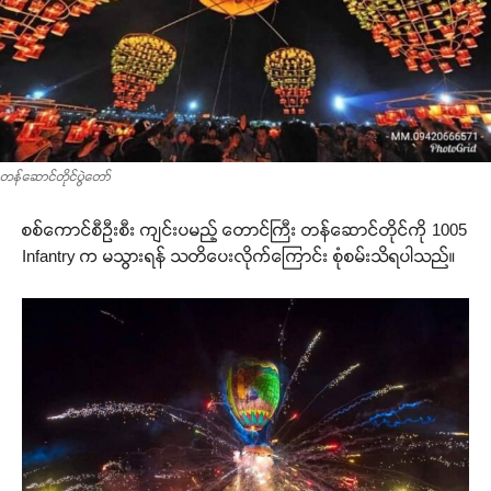
တန်ဆောင်တိုင်ပွဲတော်
စစ်ကောင်စီဦးစီး ကျင်းပမည့် တောင်ကြီး တန်ဆောင်တိုင်ကို 1005
Infantry က မသွားရန် သတိပေးလိုက်ကြောင်း စုံစမ်းသိရပါသည်။