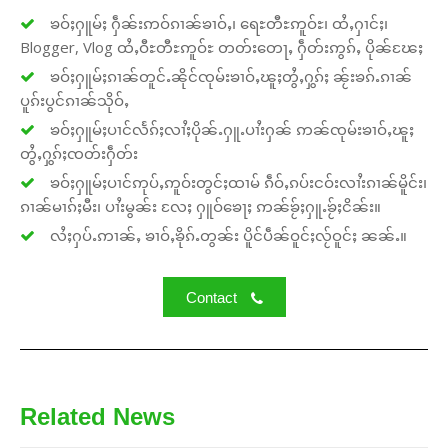
ၶဝ်ႈႁူမ်ႈ ႁဵၼ်းဢဝ်ၵၢၼ်ၶၢဝ်ႇ၊ ရေႊတီႊဢူဝ်ႊ၊ ထႆႇႁၢင်ႈ၊
Blogger, Vlog ထႆႇဝီႊတီႊဢူဝ်ႊ တတ်းတေႃႇ ႁဵတ်းဢွၵ်ႇ ပိုၼ်ၽႄႈ
ၶဝ်ႈႁူမ်ႈၵၢၼ်တူင်ႉၼိုင်ၸုမ်းၶၢဝ်ႇၽူႈတွႆႇႁွၵ်ႈ ၼႂ်းၶၵ်ႉၵၢၼ်
ပူၵ်းပွင်ၵၢၼ်သိုဝ်ႇ
ၶဝ်ႈႁူမ်ႈပၢင်လႅၵ်ႈလၢႆႈပိုၼ်ႉႁူႉပၢႆးႁၼ် ဢၼ်ၸုမ်းၶၢဝ်ႇၽူႈ
တွႆႇႁွၵ်ႈၸတ်းႁဵတ်း
ၶဝ်ႈႁူမ်ႈပၢင်ဢုပ်ႇဢူဝ်းတွင်ႈထၢမ် ၵဵဝ်ႇၵပ်းငဝ်းလၢႆးၵၢၼ်မိူင်း၊
ၵၢၼ်မၢၵ်ႈမီး၊ ပၢႆးမွၼ်း လႄႈ ႁူဝ်ၶေႃႈ ဢၼ်ၶႂ်ႈႁူႉၶႂ်ႈငိၼ်း။
လႆႈႁပ်ႉဢၢၼ်ႇ ၶၢဝ်ႇၶိုၵ်ႉတွၼ်း ပိူင်ပဵၼ်ဝူင်ႈလႂ်ဝူင်ႈ ၼၼ်ႉ။
Contact
Related News