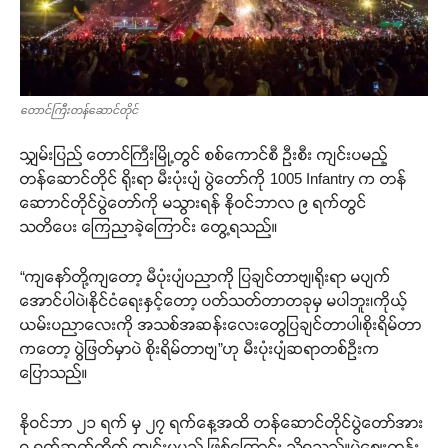
တောင်ကြီးတန်ဆောင်တိုင်
သျှမ်းပြည် တောင်ကြီးမြို့တွင် စစ်ကောင်စီ ဦးစီး ကျင်းပမည့်
တန်ဆောင်တိုင် ရိုးရာ မီးပုံးပျံ ပွဲတော်ကို 1005 Infantry က တန်
ဆောာင်တိုင်ပွဲတော်ကို မသွားရန် နိုဝင်ဘာလ ၉ ရက်တွင်
သတိပေး ကြေညာခဲ့ကြောင်း တွေ့ရသည်။
“ကျနော်တို့ကျတော့ မီပုံးပျံပညာကို ပြချင်တာဗျ၊ရိုးရာ မပျက်
အောင်ပါပဲ၊နိုင်ငံရေးနှင့်တော့ ပတ်သတ်တာတခုမှ မပါဘူး၊ကိုယ့်
ယမ်းပညာလေးကို အသစ်အဆန်းလေးတွေပြချင်တာပါ၊စိုးရိမ်တာ
ကတော့ ပွဲဖြတ်မှာပဲ စိုးရိမ်တာဗျ”ဟု မီးပုံးပျံဆရာတစ်ဦးက
ပြောသည်။
နိုဝင်ဘာ ၂၁ ရက် မှ ၂၇ ရက်နေ့အထိ တန်ဆောင်တိုင်ပွဲတော်အား
၇ ရက်ဆက်တိုက် ကျင်းပမည် ဖြစ်ကြောင်း သိရသည်။ပွဲဈေးတန်း