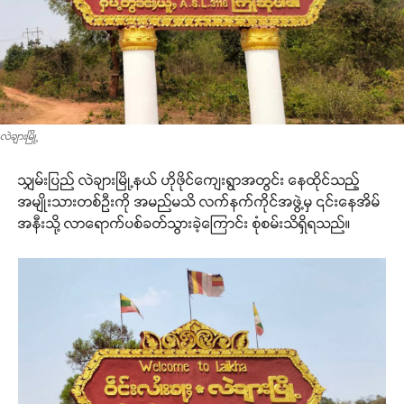
လဲချားမြို့
သျှမ်းပြည် လဲချားမြို့နယ် ဟိုဖိုင်ကျေးရွာအတွင်း နေထိုင်သည့်
အမျိုးသားတစ်ဦးကို အမည်မသိ လက်နက်ကိုင်အဖွဲ့မှ ၎င်းနေအိမ်
အနီးသို့ လာရောက်ပစ်ခတ်သွားခဲ့ကြောင်း စုံစမ်းသိရှိရသည်။