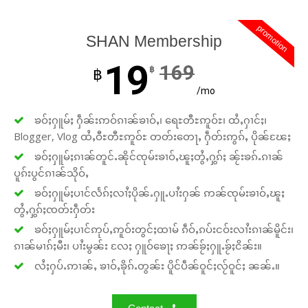
promotion
SHAN Membership
19
169
฿
฿
/mo
ၶဝ်ႈႁူမ်ႈ ႁဵၼ်းဢဝ်ၵၢၼ်ၶၢဝ်ႇ၊ ရေႊတီႊဢူဝ်ႊ၊ ထႆႇႁၢင်ႈ၊
Blogger, Vlog ထႆႇဝီႊတီႊဢူဝ်ႊ တတ်းတေႃႇ ႁဵတ်းဢွၵ်ႇ ပိုၼ်ၽႄႈ
ၶဝ်ႈႁူမ်ႈၵၢၼ်တူင်ႉၼိုင်ၸုမ်းၶၢဝ်ႇၽူႈတွႆႇႁွၵ်ႈ ၼႂ်းၶၵ်ႉၵၢၼ်
ပူၵ်းပွင်ၵၢၼ်သိုဝ်ႇ
ၶဝ်ႈႁူမ်ႈပၢင်လႅၵ်ႈလၢႆႈပိုၼ်ႉႁူႉပၢႆးႁၼ် ဢၼ်ၸုမ်းၶၢဝ်ႇၽူႈ
တွႆႇႁွၵ်ႈၸတ်းႁဵတ်း
ၶဝ်ႈႁူမ်ႈပၢင်ဢုပ်ႇဢူဝ်းတွင်ႈထၢမ် ၵဵဝ်ႇၵပ်းငဝ်းလၢႆးၵၢၼ်မိူင်း၊
ၵၢၼ်မၢၵ်ႈမီး၊ ပၢႆးမွၼ်း လႄႈ ႁူဝ်ၶေႃႈ ဢၼ်ၶႂ်ႈႁူႉၶႂ်ႈငိၼ်း။
လႆႈႁပ်ႉဢၢၼ်ႇ ၶၢဝ်ႇၶိုၵ်ႉတွၼ်း ပိူင်ပဵၼ်ဝူင်ႈလႂ်ဝူင်ႈ ၼၼ်ႉ။