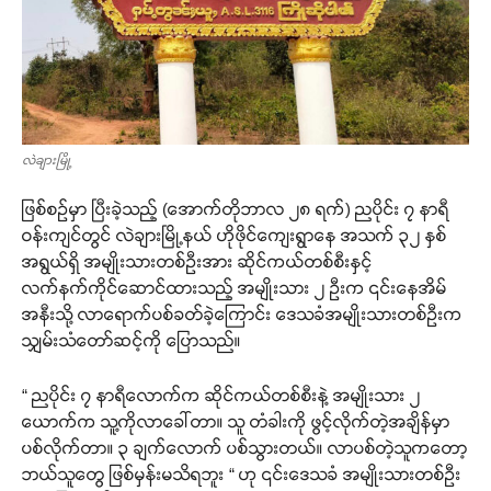
လဲချားမြို့
ဖြစ်စဉ်မှာ ပြီးခဲ့သည့် (အောက်တိုဘာလ ၂၈ ရက်) ညပိုင်း ၇ နာရီ
ဝန်းကျင်တွင် လဲချားမြို့နယ် ဟိုဖိုင်ကျေးရွာနေ အသက် ၃၂ နှစ်
အရွယ်ရှိ အမျိုးသားတစ်ဦးအား ဆိုင်ကယ်တစ်စီးနှင့်
လက်နက်ကိုင်ဆောင်ထားသည့် အမျိုးသား ၂ ဦးက ၎င်းနေအိမ်
အနီးသို့ လာရောက်ပစ်ခတ်ခဲ့ကြောင်း ဒေသခံအမျိုးသားတစ်ဦးက
သျှမ်းသံတော်ဆင့်ကို ပြောသည်။
“ ညပိုင်း ၇ နာရီလောက်က ဆိုင်ကယ်တစ်စီးနဲ့ အမျိုးသား ၂
ယောက်က သူ့ကိုလာခေါ်တာ။ သူ တံခါးကို ဖွင့်လိုက်တဲ့အချိန်မှာ
ပစ်လိုက်တာ။ ၃ ချက်လောက် ပစ်သွားတယ်။ လာပစ်တဲ့သူကတော့
ဘယ်သူတွေ ဖြစ်မှန်းမသိရဘူး “ ဟု ၎င်းဒေသခံ အမျိုးသားတစ်ဦး