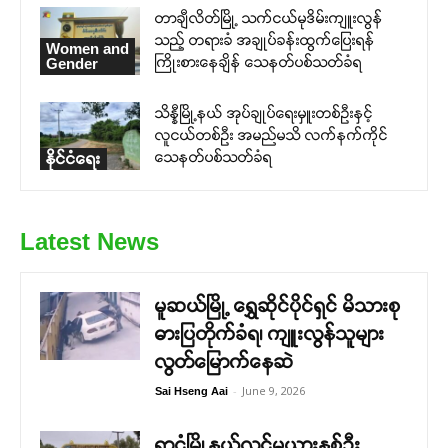
တာချီလိတ်မြို့ သက်ငယ်မုဒိမ်းကျူးလွန်
သည့် တရားခံ အချုပ်ခန်းထွက်ပြေးရန်
Women and
ကြိုးစားနေချိန် သေနတ်ပစ်သတ်ခံရ
Gender
သိန္နီမြို့နယ် အုပ်ချုပ်ရေးမှူးတစ်ဦးနှင့်
လူငယ်တစ်ဦး အမည်မသိ လက်နက်ကိုင်
သေနတ်ပစ်သတ်ခံရ
နိုင်ငံရေး
Latest News
မူဆယ်မြို့ ရွှေဆိုင်ပိုင်ရှင် မိသားစု
ဓားပြတိုက်ခံရ၊ ကျူးလွန်သူများ
လွတ်မြောက်နေဆဲ
-
June 9, 2026
Sai Hseng Aai
ရွာငံမြို့နယ်လင်မယားနှစ်ဉီး