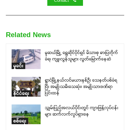
Contact
Related News
မူဆယ်မြို့ ရွှေဆိုင်ပိုင်ရှင် မိသားစု ဓားပြတိုက်
ခံရ၊ ကျူးလွန်သူများ လွတ်မြောက်နေဆဲ
မှုခင်း
ရွာငံမြို့နယ်လင်မယားနှစ်ဉီး သေနတ်ပစ်ခံရ
ပြီး အမျိုးသမီးသေဆုံး၊ အမျိုးသားဒဏ်ရာ
ပြင်းထန်
နိုင်ငံရေး
သျှမ်းပြည်အလယ်ပိုင်းတွင် ကျားဖြန့်လုပ်ငန်း
များ ဆက်လက်လှုပ်ရှားနေ
စစ်ရေး