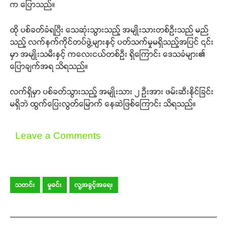
က ပြောသည်။
ထို ပစ်ခတ်ခံရပြီး သေဆုံးသွားသည့် အမျိုးသားတစ်ဦးသည် မည်
သည့် လက်နက်ကိုင်တပ်ဖွဲ့များနှင့် ပတ်သက်မှုမရှိသည့်အပြင် ၎င်း
မှာ အမျိုးသမီးနှင့် ကလေးငယ်တစ်ဦး ရှိကြောင်း ဒေသခံများ၏
ပြောချက်အရ သိရသည်။
လက်ရှိမှာ ပစ်ခတ်သွားသည့် အမျိုးသား ၂ ဦးအား ဖမ်းဆီးနိုင်ခြင်း
မရှိဘဲ ထွက်ပြေးလွတ်မြောက် နေဆဲဖြစ်ကြောင်း သိရသည်။
Leave a Comments
သတင်း
မှုခင်း
လူ့အခွင့်အရေး