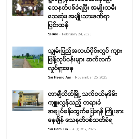
သေနတ်ပစ်ခံရပြီး အမျိုးသမီး
သေဆုံး၊ အမျိုးသားဒဏ်ရာ
ပြင်းထန်
-
February 24, 2026
SHAN
သျှမ်းပြည်အလယ်ပိုင်းတွင် ကျား
ဖြန့်လုပ်ငန်းများ ဆက်လက်
လှုပ်ရှားနေ
-
November 25, 2025
Sai Hseng Aai
တာချီလိတ်မြို့ သက်ငယ်မုဒိမ်း
ကျူးလွန်သည့် တရားခံ
အချုပ်ခန်းထွက်ပြေးရန် ကြိုးစား
နေချိန် သေနတ်ပစ်သတ်ခံရ
-
August 7, 2025
Sai Harn Lin