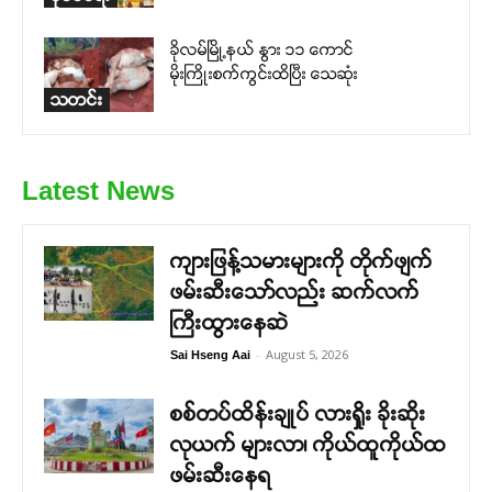
ခိုလမ်မြို့နယ် နွား ၁၁ ကောင်
မိုးကြိုးစက်ကွင်းထိပြီး သေဆုံး
သတင်း
Latest News
ကျားဖြန့်သမားများကို တိုက်ဖျက်
ဖမ်းဆီးသော်လည်း ဆက်လက်
ကြီးထွားနေဆဲ
-
August 5, 2026
Sai Hseng Aai
စစ်တပ်ထိန်းချုပ် လားရှိုး ခိုးဆိုး
လုယက် များလာ၊ ကိုယ်ထူကိုယ်ထ
ဖမ်းဆီးနေရ