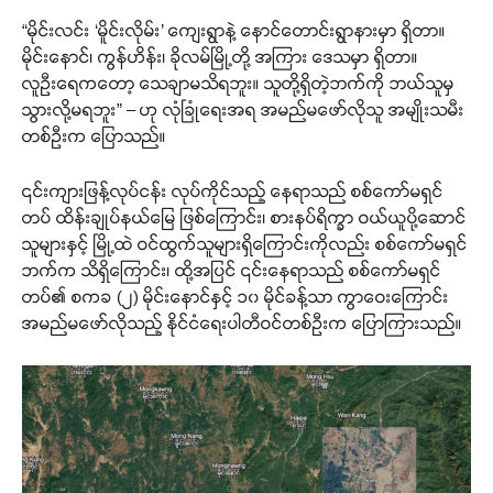
“မိုင်းလင်း ‘မိူင်းလိုမ်း’ ကျေးရွာနဲ့ နောင်တောင်းရွာနားမှာ ရှိတာ။
မိုင်းနောင်၊ ကွန်ဟိန်း၊ ခိုလမ်မြို့တို့ အကြား ဒေသမှာ ရှိတာ။
လူဦးရေကတော့ သေချာမသိရဘူး။ သူတို့ရှိတဲ့ဘက်ကို ဘယ်သူမှ
သွားလို့မရဘူး” – ဟု လုံခြုံရေးအရ အမည်မဖော်လိုသူ အမျိုးသမီး
တစ်ဦးက ပြောသည်။
၎င်းကျားဖြန့်လုပ်ငန်း လုပ်ကိုင်သည့် နေရာသည် စစ်ကော်မရှင်
တပ် ထိန်းချုပ်နယ်မြေ ဖြစ်ကြောင်း၊ စားနပ်ရိက္ခာ ဝယ်ယူပို့ဆောင်
သူများနှင့် မြို့ထဲ ဝင်ထွက်သူများရှိကြောင်းကိုလည်း စစ်ကော်မရှင်
ဘက်က သိရှိကြောင်း၊ ထို့အပြင် ၎င်းနေရာသည် စစ်ကော်မရှင်
တပ်၏ စကခ (၂) မိုင်းနောင်နှင့် ၁၀ မိုင်ခန့်သာ ကွာဝေးကြောင်း
အမည်မဖော်လိုသည့် နိုင်ငံရေးပါတီဝင်တစ်ဦးက ပြောကြားသည်။