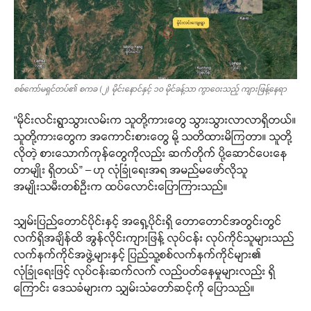
စစ်ကော်မရှင်တပ်၏ စကခ (၂) မိုင်းနောင်နှင့် ၁၀ မိုင်ခန့်သာ ကွာဝေးသည့် ကျားဖြန့်နေရာ
“မိုင်းလင်းရွာသွားလမ်းက သူတို့ကားတွေ သွားသွားလာလာရှိတယ်။
သူတို့ကားတွေက အကောင်းစားတွေ မို့ သတိထားမိကြတာ။ သူတို့
လိုတဲ့ စားသောက်ကုန်တွေကိုလည်း ဆက်တိုက် ပို့ဆောင်ပေးနေ
တာမျိုး ရှိတယ်” – ဟု လုံခြုံရေးအရ အမည်မဖော်လိုသူ
အမျိုးသမီးတစ်ဦးက ထပ်လောင်းပြောကြားသည်။
သျှမ်းပြည်တောင်ပိုင်းနှင့် အရှေ့ပိုင်းရှိ တောတောင်အတွင်းတွင်
လက်ရှိအချိန်ထိ အွန်လိုင်းကျားဖြန့် လုပ်ငန်း လုပ်ကိုင်သူများသည်
လက်နက်ကိုင်အဖွဲ့များနှင့် ပြည်သူ့စစ်လက်နက်ကိုင်များ၏
လုံခြုံရေးဖြင့် လုပ်ငန်းဆက်လက် လည်ပတ်နေမှုများလည်း ရှိ
ကြောင်း ဒေသခံများက သျှမ်းသံတော်ဆင့်ကို ပြောသည်။