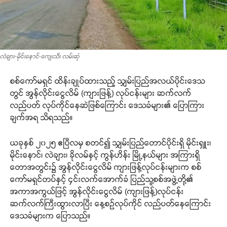
လဲချား-မိုင်းနောင်-ကျေးသီး လမ်းဆုံ
စစ်ကော်မရှင် ထိန်းချုပ်ထားသည့် သျှမ်းပြည်အလယ်ပိုင်းဒေသ
တွင် အွန်လိုင်းငွေလိမ် (ကျားဖြန့်) လုပ်ငန်းများ ဆက်လက်
လည်ပတ် လုပ်ကိုင်နေဆဲဖြစ်ကြောင်း ဒေသခံများ၏ ပြောကြား
ချက်အရ သိရသည်။
ယခုနှစ် ၂၀၂၅ ဧပြီလမှ စတင်၍ သျှမ်းပြည်တောင်ပိုင်းရှိ မိုင်းရှူး၊
မိုင်းနောင်၊ လဲချား၊ ခိုလမ်နှင့် ကွန်ဟိန်း မြို့နယ်များ အကြားရှိ
တောအတွင်း၌ အွန်လိုင်းငွေလိမ် ကျားဖြန့်လုပ်ငန်းများက စစ်
ကော်မရှင်တပ်နှင့် ၄င်းလက်အောက်ခံ ပြည်သူ့စစ်အဖွဲ့တို့၏
အကာအကွယ်ဖြင့် အွန်လိုင်းငွေလိမ် (ကျားဖြန့်)လုပ်ငန်း
ဆက်လက်ကြီးထွားလာပြီး နေ့စဉ်လုပ်ကိုင် လည်ပတ်နေကြောင်း
ဒေသခံများက ပြောသည်။