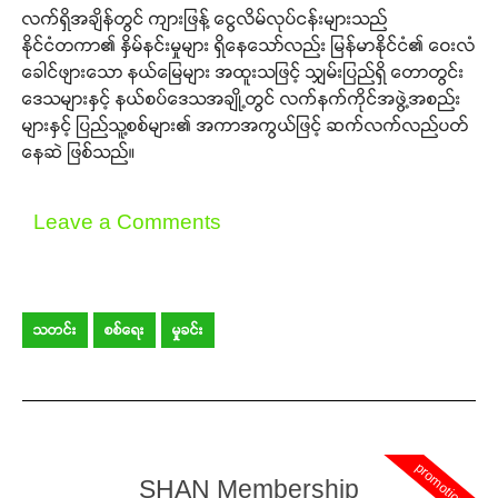
လက်ရှိအချိန်တွင် ကျားဖြန့် ငွေလိမ်လုပ်ငန်းများသည်
နိုင်ငံတကာ၏ နှိမ်နင်းမှုများ ရှိနေသော်လည်း မြန်မာနိုင်ငံ၏ ဝေးလံ
ခေါင်ဖျားသော နယ်မြေများ အထူးသဖြင့် သျှမ်းပြည်ရှိ တောတွင်း
ဒေသများနှင့် နယ်စပ်ဒေသအချို့တွင် လက်နက်ကိုင်အဖွဲ့အစည်း
များနှင့် ပြည်သူ့စစ်များ၏ အကာအကွယ်ဖြင့် ဆက်လက်လည်ပတ်
နေဆဲ ဖြစ်သည်။
Leave a Comments
သတင်း
စစ်ရေး
မှုခင်း
promotion
SHAN Membership