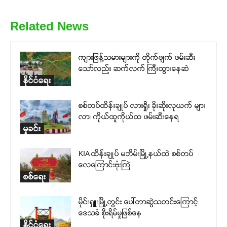
Related News
ကျားဖြန့်သမားများကို တိုက်ဖျက် ဖမ်းဆီး
သော်လည်း ဆက်လက် ကြီးထွားနေဆဲ
နိုင်ငံရေး
စစ်တပ်ထိန်းချုပ် လားရှိုး ခိုးဆိုးလုယက် များ
လာ၊ ကိုယ်ထူကိုယ်ထ ဖမ်းဆီးနေရ
မှုခင်း
KIA ထိန်းချုပ် မဘိမ်းမြို့နယ်ထဲ စစ်တပ်
လေကြောင်းဗုံးကြဲ
စစ်ရေး
မိုင်းရှူးမြို့တွင်း ပေါ်တာဆွဲသတင်းကြောင့်
ဒေသခံ စိုးရိမ်မှုဖြစ်နေ
နိုင်ငံရေး