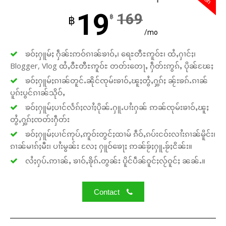
19
169
฿
฿
/mo
ၶဝ်ႈႁူမ်ႈ ႁဵၼ်းဢဝ်ၵၢၼ်ၶၢဝ်ႇ၊ ရေႊတီႊဢူဝ်ႊ၊ ထႆႇႁၢင်ႈ၊
Blogger, Vlog ထႆႇဝီႊတီႊဢူဝ်ႊ တတ်းတေႃႇ ႁဵတ်းဢွၵ်ႇ ပိုၼ်ၽႄႈ
ၶဝ်ႈႁူမ်ႈၵၢၼ်တူင်ႉၼိုင်ၸုမ်းၶၢဝ်ႇၽူႈတွႆႇႁွၵ်ႈ ၼႂ်းၶၵ်ႉၵၢၼ်
ပူၵ်းပွင်ၵၢၼ်သိုဝ်ႇ
ၶဝ်ႈႁူမ်ႈပၢင်လႅၵ်ႈလၢႆႈပိုၼ်ႉႁူႉပၢႆးႁၼ် ဢၼ်ၸုမ်းၶၢဝ်ႇၽူႈ
တွႆႇႁွၵ်ႈၸတ်းႁဵတ်း
ၶဝ်ႈႁူမ်ႈပၢင်ဢုပ်ႇဢူဝ်းတွင်ႈထၢမ် ၵဵဝ်ႇၵပ်းငဝ်းလၢႆးၵၢၼ်မိူင်း၊
ၵၢၼ်မၢၵ်ႈမီး၊ ပၢႆးမွၼ်း လႄႈ ႁူဝ်ၶေႃႈ ဢၼ်ၶႂ်ႈႁူႉၶႂ်ႈငိၼ်း။
လႆႈႁပ်ႉဢၢၼ်ႇ ၶၢဝ်ႇၶိုၵ်ႉတွၼ်း ပိူင်ပဵၼ်ဝူင်ႈလႂ်ဝူင်ႈ ၼၼ်ႉ။
Contact