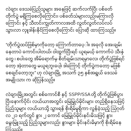
လဲချား ဒေသခံပြည်သူများ အနေဖြင့် ဆက်လက်ပြီး ပစ်ခတ်
တိုက်ပွဲ မရှိကြစေလိုကြောင်း၊ ပစ်ခတ်သံများလည်းမကြားလို
ကြောင်း နှင့် သီတင်းကျွတ်ကာလအထိ လွတ်လွတ်လပ်လပ်
သွားလာ လှူဒါန်းနိုင်ကြစေလိုကြောင်း ပြောဆို ထားကြသည်။
“တိုက်ပွဲထပ်ဖြစ်မှာကိုတော့ ကြောက်တာပေ့ါ။ အခုလို အေးချမ်း
နေတာပဲ ကောင်းပါတယ်၊ ဝါထွက်ပြီးရင် ယူရမယ့် ကောက်ပဲ သီးနှံ
တွေ ၊ စပါးတွေ အိမ်ရောက်မှ စိတ်ချမ်းသာရမှာလေ၊ တိုက်ပွဲဖြစ်ရင်
တော့ အဲ့တာတွေ မယူရဘူးပေါ့၊ ဒါကြောင့် တိုက်ပွဲကတော့ မဖြစ်
စေချင်တော့ဘူး” ဟု လဲချားမြို့ အသက် ၃၅ နှစ်အရွယ် ဒေသခံ
အမျိုးသား က ဆိုပြန်သည်။
လဲချားမြို့အတွင်း စစ်ကောင်စီ နှင့် SSPP/SSA တို့ တိုက်ပွဲဖြစ်ပွား
ပြီးနောက်ပိုင်း လယ်ယာအတွင်း မြေမြှုပ်မိုင်းများ တည်ရှိနေသဖြင့်
ပြည်သူများ လယ်ယာသို့ သွားရန် စိုးရိမ်မှုရှိကာ လွန်ခဲ့သည့် သြဂုတ်
လ ၂၁ ရက်တွင် နွား ၂ ကောင် မြေမြှုပ်မိုင်းနင်းမိသဖြင့် နွား
မွေးမြူသည့် ပြည်သူများလည်း နွားများ မိုင်းနင်းမိမှာကို စိုးရိမ်နေ
ကြသည်။