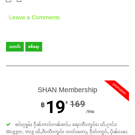
Leave a Comments
သတင်း
စစ်ရေး
promotion
SHAN Membership
19
169
฿
฿
/mo
ၶဝ်ႈႁူမ်ႈ ႁဵၼ်းဢဝ်ၵၢၼ်ၶၢဝ်ႇ၊ ရေႊတီႊဢူဝ်ႊ၊ ထႆႇႁၢင်ႈ၊
Blogger, Vlog ထႆႇဝီႊတီႊဢူဝ်ႊ တတ်းတေႃႇ ႁဵတ်းဢွၵ်ႇ ပိုၼ်ၽႄႈ