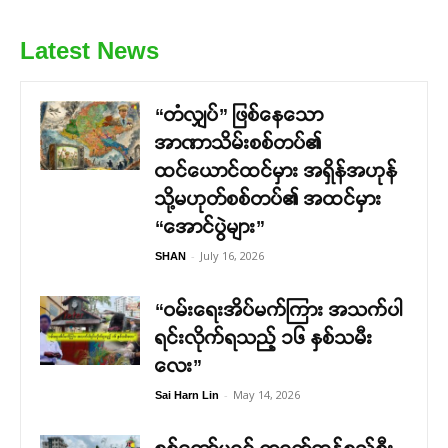
Latest News
“တံလျှပ်” ဖြစ်နေသော
အာဏာသိမ်းစစ်တပ်၏
ထင်ယောင်ထင်မှား အရှိန်အဟုန်
သို့မဟုတ်စစ်တပ်၏ အထင်မှား
“အောင်ပွဲများ”
-
July 16, 2026
SHAN
“ဝမ်းရေးအိပ်မက်ကြား အသက်ပါ
ရင်းလိုက်ရသည့် ၁၆ နှစ်သမီး
လေး”
-
May 14, 2026
Sai Harn Lin