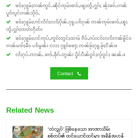
ၶဝ်ႈႁူမ်ႈၵၢၼ်တူင်ႉၼိုင်ၸုမ်းၶၢဝ်ႇၽူႈတွႆႇႁွၵ်ႈ ၼႂ်းၶၵ်ႉၵၢၼ်
ပူၵ်းပွင်ၵၢၼ်သိုဝ်ႇ
ၶဝ်ႈႁူမ်ႈပၢင်လႅၵ်ႈလၢႆႈပိုၼ်ႉႁူႉပၢႆးႁၼ် ဢၼ်ၸုမ်းၶၢဝ်ႇၽူႈ
တွႆႇႁွၵ်ႈၸတ်းႁဵတ်း
ၶဝ်ႈႁူမ်ႈပၢင်ဢုပ်ႇဢူဝ်းတွင်ႈထၢမ် ၵဵဝ်ႇၵပ်းငဝ်းလၢႆးၵၢၼ်မိူင်း၊
ၵၢၼ်မၢၵ်ႈမီး၊ ပၢႆးမွၼ်း လႄႈ ႁူဝ်ၶေႃႈ ဢၼ်ၶႂ်ႈႁူႉၶႂ်ႈငိၼ်း။
လႆႈႁပ်ႉဢၢၼ်ႇ ၶၢဝ်ႇၶိုၵ်ႉတွၼ်း ပိူင်ပဵၼ်ဝူင်ႈလႂ်ဝူင်ႈ ၼၼ်ႉ။
Contact
Related News
“တံလျှပ်” ဖြစ်နေသော အာဏာသိမ်း
စစ်တပ်၏ ထင်ယောင်ထင်မှား အရှိန်အဟုန်