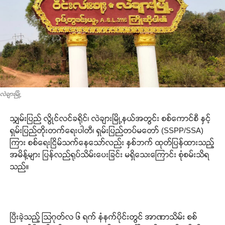
လဲချားမြို့
သျှမ်းပြည် လွိုင်လင်ခရိုင်၊ လဲချားမြို့နယ်အတွင်း စစ်ကောင်စီ နှင့်
ရှမ်းပြည်တိုးတက်ရေးပါတီ၊ ရှမ်းပြည်တပ်မတော် (SSPP/SSA)
ကြား စစ်ရေးငြိမ်သက်နေသော်လည်း နှစ်ဘက် ထုတ်ပြန်ထားသည့်
အမိန့်များ ပြန်လည်ရုပ်သိမ်းပေးခြင်း မရှိသေးကြောင်း စုံစမ်းသိရ
သည်။
.
ပြီးခဲ့သည့် သြဂုတ်လ ၆ ရက် နံနက်ပိုင်းတွင် အာဏာသိမ်း စစ်