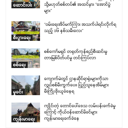
သို့မဟုတ်စစ်တပ်၏ အထင်မှား “အောင်ပွဲ
ဆောင်းပါး
များ”
“ဝမ်းရေးအိပ်မက်ကြား အသက်ပါရင်းလိုက်ရ
သည့် ၁၆ နှစ်သမီးလေး”
စီးပွားရေး
စစ်ကော်မရှင် တရုတ်ကုန်စည်စီးဆင်းမှု
တားမြစ်ပိတ်ပင်မှု တင်းကြပ်လာ
စစ်ရေး
ကျောက်မဲတွင် ဌာနဆိုင်ရာရုံးများကိုသာ
လျှပ်စစ်မီးကွက်ပေး၊ ပြည်သူနေအိမ်များ
မီးကြိုးခိုးယူခံနေရ
မှုခင်း
ကျိုင်းတုံ တောင်ပေါ်ဒေသ လမ်းပန်းခက်ခဲမှု
ကြောင့် ကိုယ်ဝန်ဆောင်မိခင်များ
ကျန်းမာရေးခက်ခဲနေ
ကျန်းမာရေး