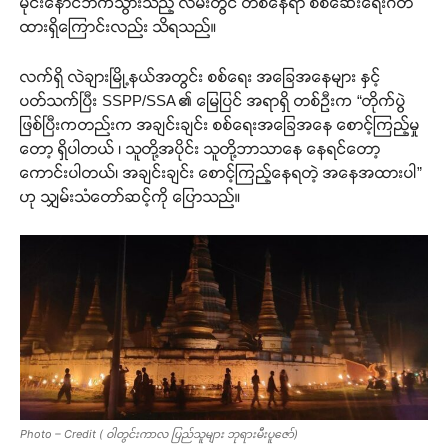
မိုင်းနောင်ဘက်သွားသည့် လမ်းတွင် တစ်နေရာ စစ်ဆေးရေးဂိတ်
ထားရှိကြောင်းလည်း သိရသည်။
လက်ရှိ လဲချားမြို့နယ်အတွင်း စစ်ရေး အခြေအနေများ နှင့်
ပတ်သက်ပြီး SSPP/SSA ၏ မြေပြင် အရာရှိ တစ်ဉီးက “တိုက်ပွဲ
ဖြစ်ပြီးကတည်းက အချင်းချင်း စစ်ရေးအခြေအနေ စောင့်ကြည့်မှု
တော့ ရှိပါတယ် ၊ သူတို့အပိုင်း သူတို့ဘာသာနေ နေရင်တော့
ကောင်းပါတယ်၊ အချင်းချင်း စောင့်ကြည့်နေရတဲ့ အနေအထားပါ”
ဟု သျှမ်းသံတော်ဆင့်ကို ပြောသည်။
Photo – Credit ( ဝါတွင်းကာလ ပြည်သူများ ဘုရားမီးပူဇော်)