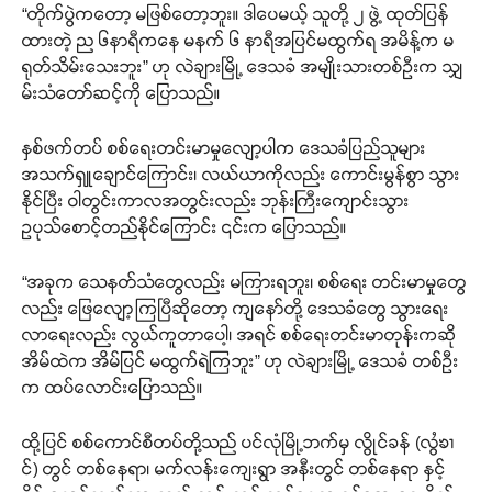
“တိုက်ပွဲကတော့ မဖြစ်တော့ဘူး။ ဒါပေမယ့် သူတို့ ၂ ဖွဲ့ ထုတ်ပြန်
ထားတဲ့ ည ၆နာရီကနေ မနက် ၆ နာရီအပြင်မထွက်ရ အမိန့်က မ
ရုတ်သိမ်းသေးဘူး” ဟု လဲချားမြို့ ဒေသခံ အမျိုးသားတစ်ဦးက သျှ
မ်းသံတော်ဆင့်ကို ပြောသည်။
နှစ်ဖက်တပ် စစ်ရေးတင်းမာမှုလျော့ပါက ဒေသခံပြည်သူများ
အသက်ရှူချောင်ကြောင်း၊ လယ်ယာကိုလည်း ကောင်းမွန်စွာ သွား
နိုင်ပြီး ဝါတွင်းကာလအတွင်းလည်း ဘုန်းကြီးကျောင်းသွား
ဥပုသ်စောင့်တည်နိုင်ကြောင်း ၎င်းက ပြောသည်။
“အခုက သေနတ်သံတွေလည်း မကြားရဘူး၊ စစ်ရေး တင်းမာမှုတွေ
လည်း ဖြေလျော့ကြပြီဆိုတော့ ကျနော်တို့ ဒေသခံတွေ သွားရေး
လာရေးလည်း လွယ်ကူတာပေါ့၊ အရင် စစ်ရေးတင်းမာတုန်းကဆို
အိမ်ထဲက အိမ်ပြင် မထွက်ရဲကြဘူး” ဟု လဲချားမြို့ ဒေသခံ တစ်ဦး
က ထပ်လောင်းပြောသည်။
ထို့ပြင် စစ်ကောင်စီတပ်တို့သည် ပင်လုံမြို့ဘက်မှ လွိုင်ခန် (လွႆၶၢ
င်) တွင် တစ်နေရာ၊ မက်လန်းကျေးရွာ အနီးတွင် တစ်နေရာ နှင့်