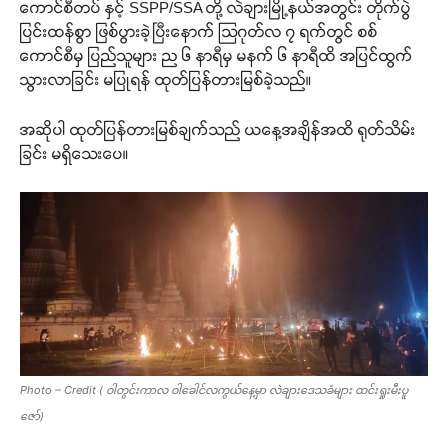
ကောင်စီတပ် နှင့် SSPP/SSA တို့ လဲချားမြို့နယ်အတွင်း တိုက်ပွဲ
ပြင်းထန်စွာ ဖြစ်ပွားခဲ့ပြီးနောက် သြဂုတ်လ ၇ ရက်တွင် စစ်
ကောင်စီမှ ပြည်သူများ ည ၆ နာရီမှ မနက် ၆ နာရီထိ အပြင်ထွက်
သွားလာခြင်း မပြုရန် ထုတ်ပြန်တားမြစ်ခဲ့သည်။
အဆိုပါ ထုတ်ပြန်တားမြစ်ချက်သည် ယနေ့အချိန်အထိ ရုတ်သိမ်း
ခြင်း မရှိသေးပေ။
Photo – Credit ( ဝါတွင်းကာလ ဝါခေါင်လကွယ်နေ့မှာ လဲချားဒေသခံများ ထင်းရှုးမီးပူ
ဇော်)