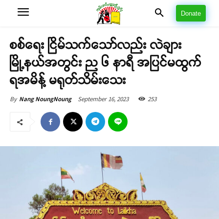
Donate
စစ်ရေး ငြိမ်သက်သော်လည်း လဲချား
မြို့နယ်အတွင်း ည ၆ နာရီ အပြင်မထွက်
ရအမိန့် မရုတ်သိမ်းသေး
September 16, 2023
253
By
Nang NoungNoung