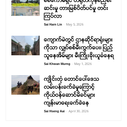
စစ်ကော်မရှင် တရုတ်ကုန်စည်စီး
ဆင်းမှု တားမြစ်ပိတ်ပင်မှု တင်း
ကြပ်လာ
-
May 5, 2026
Sai Harn Lin
ကျောက်မဲတွင် ဌာနဆိုင်ရာရုံးများ
ကိုသာ လျှပ်စစ်မီးကွက်ပေး၊ ပြည်
သူနေအိမ်များ မီးကြိုးခိုးယူခံနေရ
-
May 1, 2026
Sai Khwan Murng
ကျိုင်းတုံ တောင်ပေါ်ဒေသ
လမ်းပန်းခက်ခဲမှုကြောင့်
ကိုယ်ဝန်ဆောင်မိခင်များ
ကျန်းမာရေးခက်ခဲနေ
-
April 30, 2026
Sai Hseng Aai