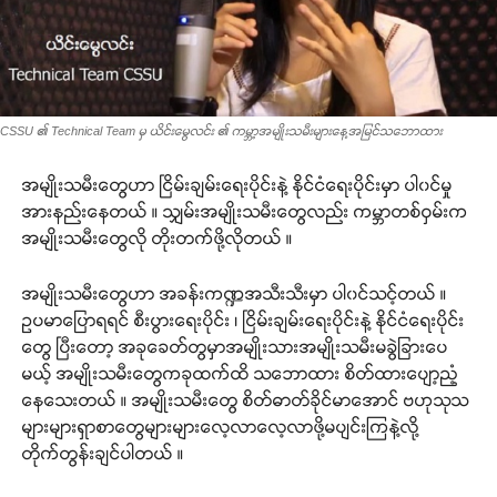
CSSU ၏ Technical Team မှ ယိင်းမွေလင်း ၏ ကမ္ဘာ့အမျိုးသမီးများနေ့အမြင်သဘောထား
အမျိုးသမီးတွေဟာ ငြိမ်းချမ်းရေးပိုင်းနဲ့ နိုင်ငံရေးပိုင်းမှာ ပါ၀င်မှု
အားနည်းနေတယ် ။ သျှမ်းအမျိုးသမီးတွေလည်း ကမ္ဘာတစ်ဝှမ်းက
အမျိုးသမီးတွေလို တိုးတက်ဖို့လိုတယ် ။
အမျိုးသမီးတွေဟာ အခန်းကဏ္ဍအသီးသီးမှာ ပါ၀င်သင့်တယ် ။
ဥပမာပြောရရင် စီးပွားရေးပိုင်း ၊ ငြိမ်းချမ်းရေးပိုင်းနဲ့ နိုင်ငံရေးပိုင်း
တွေ ပြီးတော့ အခုခေတ်တွမှာအမျိုးသားအမျိုးသမီးမခွဲခြားပေ
မယ့် အမျိုးသမီးတွေကခုထက်ထိ သဘောထား စိတ်ထားပျော့ညံ့
နေသေးတယ် ။ အမျိုးသမီးတွေ စိတ်ဓာတ်ခိုင်မာအောင် ဗဟုသုသ
များများရှာစာတွေများများလေ့လာလေ့လာဖို့မပျင်းကြနဲ့လို့
တိုက်တွန်းချင်ပါတယ် ။