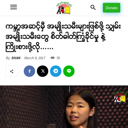
Donate
ကမ္ဘာ့အဆင့်မှီ အမျိုးသမီးများဖြစ်ဖို့ သျှမ်း
အမျိုးသမီးတွေ စိတ်ဓါတ်ကြံ့ခိုင်မှု နဲ့
ကြိုးစားဖို့လို……
March 9, 2017
78
By
SHAN