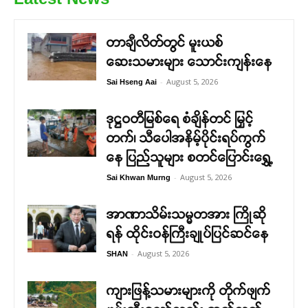
တာချီလိတ်တွင် မူးယစ်
ဆေးသမားများ သောင်းကျန်းနေ
-
August 5, 2026
Sai Hseng Aai
ဒုဋ္ဌဝတီမြစ်ရေ စံချိန်တင် မြှင့်
တက်၊ သီပေါအနိမ့်ပိုင်းရပ်ကွက်
နေ ပြည်သူများ စတင်ပြောင်းရွှေ့
-
August 5, 2026
Sai Khwan Murng
အာဏာသိမ်းသမ္မတအား ကြိုဆို
ရန် ထိုင်းဝန်ကြီးချုပ်ပြင်ဆင်နေ
-
August 5, 2026
SHAN
ကျားဖြန့်သမားများကို တိုက်ဖျက်