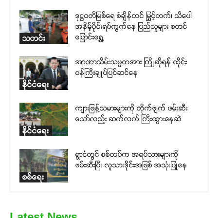
ဒုဋ္ဌဝတီမြစ်ရေ စံချိန်တင် မြှင့်တက်၊ သီပေါ
အနိမ့်ပိုင်းရပ်ကွက်နေ ပြည်သူများ စတင်
ပြောင်းရွှေ့
သတင်း
အာဏာသိမ်းသမ္မတအား ကြိုဆိုရန် ထိုင်း
ဝန်ကြီးချုပ်ပြင်ဆင်နေ
နိုင်ငံရေး
ကျားဖြန့်သမားများကို တိုက်ဖျက် ဖမ်းဆီး
သော်လည်း ဆက်လက် ကြီးထွားနေဆဲ
နိုင်ငံရေး
ရွာငံတွင် စစ်တပ်က အရပ်သားများကို
ဖမ်းဆီးပြီး လူသားဒိုင်းအဖြစ် အသုံးပြုနေ
စစ်ရေး
Latest News