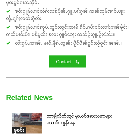
ပူၵ်းပွင်ၵၢၼ်သိုဝ်ႇ
ၶဝ်ႈႁူမ်ႈပၢင်လႅၵ်ႈလၢႆႈပိုၼ်ႉႁူႉပၢႆးႁၼ် ဢၼ်ၸုမ်းၶၢဝ်ႇၽူႈ
တွႆႇႁွၵ်ႈၸတ်းႁဵတ်း
ၶဝ်ႈႁူမ်ႈပၢင်ဢုပ်ႇဢူဝ်းတွင်ႈထၢမ် ၵဵဝ်ႇၵပ်းငဝ်းလၢႆးၵၢၼ်မိူင်း၊
ၵၢၼ်မၢၵ်ႈမီး၊ ပၢႆးမွၼ်း လႄႈ ႁူဝ်ၶေႃႈ ဢၼ်ၶႂ်ႈႁူႉၶႂ်ႈငိၼ်း။
လႆႈႁပ်ႉဢၢၼ်ႇ ၶၢဝ်ႇၶိုၵ်ႉတွၼ်း ပိူင်ပဵၼ်ဝူင်ႈလႂ်ဝူင်ႈ ၼၼ်ႉ။
Contact
Support SHAN
Your support keeps our voice
strong. Join us today and help
Related News
create a future where every story is
heard, every voice counts, and
justice can thrive.
တာချီလိတ်တွင် မူးယစ်ဆေးသမားများ
သောင်းကျန်းနေ
မှုခင်း
Donate Now