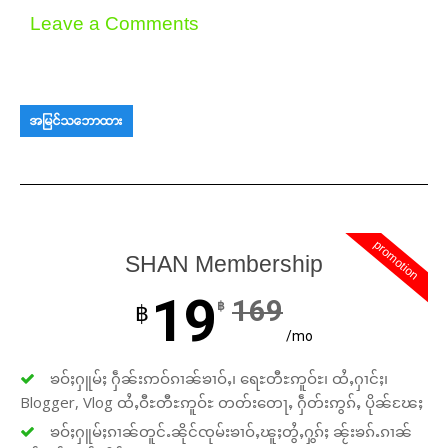
Leave a Comments
အမြင်သဘောထား
promotion
SHAN Membership
19
169
฿
฿
/mo
ၶဝ်ႈႁူမ်ႈ ႁဵၼ်းဢဝ်ၵၢၼ်ၶၢဝ်ႇ၊ ရေႊတီႊဢူဝ်ႊ၊ ထႆႇႁၢင်ႈ၊
Blogger, Vlog ထႆႇဝီႊတီႊဢူဝ်ႊ တတ်းတေႃႇ ႁဵတ်းဢွၵ်ႇ ပိုၼ်ၽႄႈ
ၶဝ်ႈႁူမ်ႈၵၢၼ်တူင်ႉၼိုင်ၸုမ်းၶၢဝ်ႇၽူႈတွႆႇႁွၵ်ႈ ၼႂ်းၶၵ်ႉၵၢၼ်