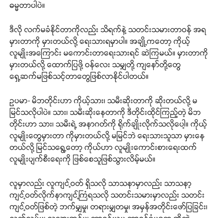
ဓမ္မတာပါပဲ။
ဒီလို လက်မခံနိုင်တာကိုလည်း သိရက်နဲ့ သတင်းသမားတာဝန် အရ
မှားတာကို မှားတယ်လို့ ရေးသားရမှာပါ။ အချို့ကတော့ ကိုယ့်
လူမျိုးအကြောင်း မကောင်းတာရေးသားရင် ဆဲကြမယ်။ မှားတာကို
မှားတယ်လို့ ထောက်ပြဖို့ ဝန်လေး သမျှတို့ ကျနော်တို့တွေ
ရှေ့ဆက်မဖြစ်သင့်တာတွေဖြစ်လာနိုင်ပါတယ်။
ဥပမာ- မိဘတိုင်းဟာ ကိုယ့်သား၊ သမီးဆိုးတာကို ဆိုးတယ်လို့ မ
မြင်သလိုပါပဲ။ သား၊ သမီးဆိုးနေတာကို ဒီတိုင်းထိုင်ကြည့်တဲ့ မိဘ
တိုင်းဟာ သား၊ သမီးရဲ့ အနာဂတ်ကို ရိုက်ချိုးလိုက်သလိုပေါ့။ ကိုယ့်
လူမျိုးတွေမှားတာ ကိုမှားတယ်လို့ မမြင်ဘဲ ရေးသားသူသာ မှားနေ
တယ်လို့ မြင်သရွေ့တော့ ကိုယ်ဟာ လူမျိုးကောင်းစားရေးထက်
လူမျိုးပျက်စီးရေးကို ဖြစ်စေသူဖြစ်သွားလိမ့်မယ်။
လူမှာလည်း လူကျင့်ဝတ် ရှိသလို သာသနာမှာလည်း သာသနာ့
ကျင့်ဝတ်လိုက်နာကျင့်ကြံရသလို သတင်းသမားမှာလည်း သတင်း
ကျင့်ဝတ်ဖြစ်တဲ့ ဘက်မျှမှု၊ တရားမျှတမှု၊ အမှန်အတိုင်းဖော်ပြခြင်း၊