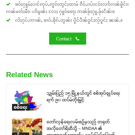
ၶဝ်ႈႁူမ်ႈပၢင်ဢုပ်ႇဢူဝ်းတွင်ႈထၢမ် ၵဵဝ်ႇၵပ်းငဝ်းလၢႆးၵၢၼ်မိူင်း၊
ၵၢၼ်မၢၵ်ႈမီး၊ ပၢႆးမွၼ်း လႄႈ ႁူဝ်ၶေႃႈ ဢၼ်ၶႂ်ႈႁူႉၶႂ်ႈငိၼ်း။
လႆႈႁပ်ႉဢၢၼ်ႇ ၶၢဝ်ႇၶိုၵ်ႉတွၼ်း ပိူင်ပဵၼ်ဝူင်ႈလႂ်ဝူင်ႈ ၼၼ်ႉ။
Contact
Related News
သျှမ်းပြည် ၁၅ မြို့နယ်တွင် စစ်အုပ်ချုပ်ရေး
ရက် ၉၀ ထပ်မံတိုးမြှင့်
စစ်ရေး
တော်လှန်ရေးလမ်းစဉ်မှသည် တရုတ်
အလိုတော်ရိဆီသို့ – MNDAA ၏
အာဏာစက်အောက်မှ သျှမ်းပြည်မြောက်