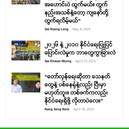
အဟောင်းပဲ ထွက်မယ်။ တွက်
နည်းအသစ်နဲ့တော့ ကျနော်တို့
တွက်ရလိမ့်မယ်”
-
May 4, 2026
Sai Hseng Leng
၂၀၂၆ နဲ့ ၂၀၁၀ နိုင်ငံရေးပြုပြင်
ပြောင်းလဲမှုက ဘာတွေကွာခြားလဲ
-
April 15, 2026
Sai Khwan Murng
“တော်လှန်ရေးဆိုတာ သေနတ်
တွေနဲ့ ပစ်နေရုံနဲ့လည်း ပြီးမှာ
မဟုတ်ဘူး။ တစ်ဖက်ကလည်း
နိုင်ငံရေးရှိဖို့ လိုတာပဲလေ။”
-
April 10, 2026
Nang Seng Nom