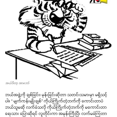
အယ်ဒီတာ့ အာဘော်
ဘယ်အဖွဲ့ကို ချစ်ခြင်း၊ မုန်းခြင်းဆိုတာ သတင်းသမားမှာ မရှိသင့်
ပါ။ “ မျက်ကန်းမျိုးချစ်” ကိုယ်ကြိုက်တဲ့ဘက်ကို ကောင်းတာပဲ
ဘယ်သူမဆို လက်ခံသလို ကိုယ်ကြိုက်တဲ့ဘက်ကို မကောင်းတာ
ရေးသား ပြောဆိုရင် လူတိုင်းကာ အမုန်းကြီးပြီး လက်မခံကြတာ