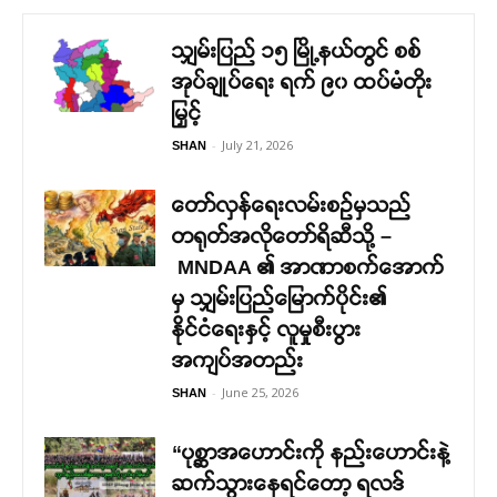
သျှမ်းပြည် ၁၅ မြို့နယ်တွင် စစ်
အုပ်ချုပ်ရေး ရက် ၉၀ ထပ်မံတိုး
မြှင့်
-
July 21, 2026
SHAN
တော်လှန်ရေးလမ်းစဉ်မှသည်
တရုတ်အလိုတော်ရိဆီသို့ –
MNDAA ၏ အာဏာစက်အောက်
မှ သျှမ်းပြည်မြောက်ပိုင်း၏
နိုင်ငံရေးနှင့် လူမှုစီးပွား
အကျပ်အတည်း
-
June 25, 2026
SHAN
“ပုစ္ဆာအဟောင်းကို နည်းဟောင်းနဲ့
ဆက်သွားနေရင်တော့ ရလဒ်