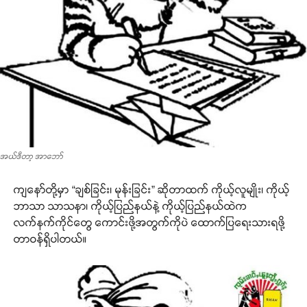
အယ်ဒီတာ့ အာဘော်
ကျနော်တို့မှာ “ချစ်ခြင်း၊ မုန်းခြင်း” ဆိုတာထက် ကိုယ့်လူမျိုး၊ ကိုယ့်
ဘာသာ သာသနာ၊ ကိုယ့်ပြည်နယ်နဲ့ ကိုယ့်ပြည်နယ်ထဲက
လက်နက်ကိုင်တွေ ကောင်းဖို့အတွက်ကိုပဲ ထောက်ပြရေးသားရဖို့
တာဝန်ရှိပါတယ်။