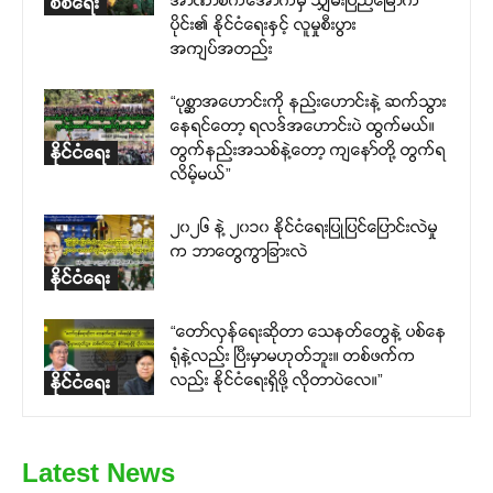
စစ်ရေး
ပိုင်း၏ နိုင်ငံရေးနှင့် လူမှုစီးပွား
အကျပ်အတည်း
“ပုစ္ဆာအဟောင်းကို နည်းဟောင်းနဲ့ ဆက်သွား
နေရင်တော့ ရလဒ်အဟောင်းပဲ ထွက်မယ်။
တွက်နည်းအသစ်နဲ့တော့ ကျနော်တို့ တွက်ရ
နိုင်ငံရေး
လိမ့်မယ်”
၂၀၂၆ နဲ့ ၂၀၁၀ နိုင်ငံရေးပြုပြင်ပြောင်းလဲမှု
က ဘာတွေကွာခြားလဲ
နိုင်ငံရေး
“တော်လှန်ရေးဆိုတာ သေနတ်တွေနဲ့ ပစ်နေ
ရုံနဲ့လည်း ပြီးမှာမဟုတ်ဘူး။ တစ်ဖက်က
လည်း နိုင်ငံရေးရှိဖို့ လိုတာပဲလေ။”
နိုင်ငံရေး
Latest News