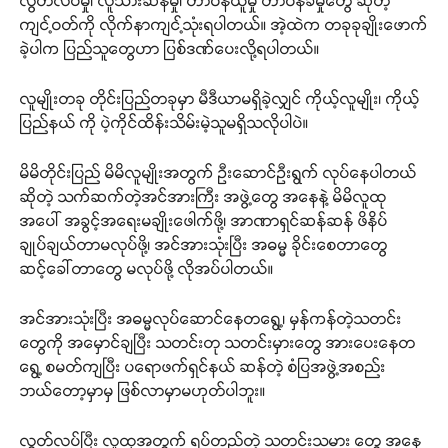
လွတ်လပ်မှု၊ လူသားဆန်မှု၊ တာဝန်ယူမှု တာဝန်ခံမှုတွေ ဆိုတဲ့
ကျင့်ဝတ်ကို လိုက်နာကျင့်သုံးရပါတယ်။ အဲ့ထဲက တခုခုချိုးဖောက်
ခဲ့ပါက ပြည်သူတွေဟာ ပြစ်ဒဏ်ပေးလို့ရပါတယ်။
လူမျိုးတခု တိုင်းပြည်တခုမှာ မီဒီယာမရှိခဲ့လျှင် ကိုယ့်လူမျိုး၊ ကိုယ့်
ပြည်နယ် ကို ပဲ့ကိုင်ထိန်းသိမ်းမဲ့သူမရှိသလိုပါပဲ။
မိမိတိုင်းပြည် မိမိလူမျိုးအတွက် ဉီးဆောင်ဉီးရွက် လုပ်နေပါတယ်
ဆိုတဲ့ သက်ဆက်တဲ့အင်အားကြီး အဖွဲ့တွေ အနေနဲ့ မိမိလူထု
အပေါ် အခွင့်အရေးမချိုးဖေါက်ဖို့၊ အာဏာရှင်ဆန်ဆန် ဖိနိပ်
ချုပ်ချယ်တာမလုပ်ဖို့၊ အင်အားသုံးပြီး အဓမ္မ ခိုင်းစေတာတွေ
ဆင့်ခေါ်တာတွေ မလုပ်ဖို့ လိုအပ်ပါတယ်။
အင်အားသုံးပြီး အဓမ္မလုပ်ဆောင်နေတရွေ့၊ မှန်ကန်တဲ့သတင်း
တွေကို အမှောင်ချပြီး သတင်းတု သတင်းမှားတွေ အားပေးနေတ
ရွေ့ စမတ်ကျပြီး ပရောဖက်ရှင်နယ် ဆန်တဲ့ စံပြအဖွဲ့အစည်း
ဘယ်တော့မှာမှ ဖြစ်လာမှာမဟုတ်ပါဘူး။
လွတ်လပ်ပြီး လူထုအတွက် ရပ်တည်တဲ့ သတင်းသမား တွေ အနေ