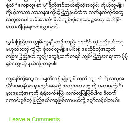
နဲ့လဲ “ ကျောထူ၊ နားပူ” ဖို့လိုအပ်တယ်ဆိုတဲ့အတိုင်း ကိုယ့်လူမျိုး၊
ကိုယ့်ဘာသာ သာသနာ၊ ကိုယ့်ပြည်နယ်ထဲက လက်နက်ကိုင်တွေ
လူထုအပေါ် အင်အားသုံး ဗိုလ်ကျစိုးမိုးနေသရွေ့တော့ ဆက်ပြီး
ထောက်ပြရေးသားသွားမှာပါ။
သျှမ်းပြည်ဟာ သျှမ်းလူမျိုးတဦးတည်း နေထိုင် တဲ့ပြည်နယ်တခု
မဟုတ်သလို ကွဲပြားစုံလင်လူမျိုးပေါင်းစုံ နေထိုင်တဲ့အတွက်
တခြားပြည်နယ် လူမျိုးတွေနဲ့ထက်စာရင် သျှမ်းပြည်အရေးဟာ ပိုမို
ရှုပ်ထွေးတဲ့ နယ်မြေတခုပါ။
ကျနော်တို့တွေဟာ “မျက်ကန်းမျိုးချစ်”ထက် ကျနော်တို့ လူထုအ
သိုင်းအဝန်းမှာ မှားယွင်းနေတဲ့ အယူအဆတွေ ကို အတူပူးတွဲပြီး
မှားနေတဲ့အရာကို ရဲရဲလက်ခံပြီး လက်တွဲပြုပြင်ပါက ဒီထက်
ကောင်းမွန်တဲ့ ပြည်နယ်တခုဖြစ်လာမယ်လို့ မျှော်လင့်ပါတယ်။
Leave a Comments