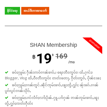
နိုင်ငံရေး
အယ်ဒီတာအာဘော်
promotion
SHAN Membership
19
169
฿
฿
/mo
ၶဝ်ႈႁူမ်ႈ ႁဵၼ်းဢဝ်ၵၢၼ်ၶၢဝ်ႇ၊ ရေႊတီႊဢူဝ်ႊ၊ ထႆႇႁၢင်ႈ၊
Blogger, Vlog ထႆႇဝီႊတီႊဢူဝ်ႊ တတ်းတေႃႇ ႁဵတ်းဢွၵ်ႇ ပိုၼ်ၽႄႈ
ၶဝ်ႈႁူမ်ႈၵၢၼ်တူင်ႉၼိုင်ၸုမ်းၶၢဝ်ႇၽူႈတွႆႇႁွၵ်ႈ ၼႂ်းၶၵ်ႉၵၢၼ်
ပူၵ်းပွင်ၵၢၼ်သိုဝ်ႇ
ၶဝ်ႈႁူမ်ႈပၢင်လႅၵ်ႈလၢႆႈပိုၼ်ႉႁူႉပၢႆးႁၼ် ဢၼ်ၸုမ်းၶၢဝ်ႇၽူႈ
တွႆႇႁွၵ်ႈၸတ်းႁဵတ်း