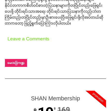
နိုင်ငံတကာကစိတ်ဝင်စားတဲ့ပြသနာများကိုတပြိုင်တည်းဖြေရှင်း
ပေးဖို့ တိုင်းရင်းသားအရေး တိုင်းရင်းသားပြသနာကိုလည်းဘဲတ
ကြိမ်တည်းတပြိုင်တည်းမှာဦးစားပေးပြီးဖြေရှင်းဖို့လိုအပ်တယ်ဆို
တာကတော့ ဖြည့်စွက်ပြောကြားလိုပါတယ်။
Leave a Comments
မေး/ဖြေကဏ္ဍ
promotion
SHAN Membership
169
฿
฿