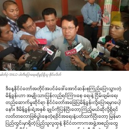
ဓါတ်ပုံ-SNLD ပါတီပြောရေးဆိုခွင့်ရှိသူ စိုင်းလိတ်
ဒီနေ့နိုင်ငံတော်အတိုင်အပင်ခံဒေါ်အောင်ဆန်းစုကြည်ပြောသွားတဲ့
မိန့်ခွန်းဟာ အမျိုးသားပြန်လည်ရင်ကြားစေ့ ရေးနဲ့ ငြိမ်းချမ်းရေး
တည်ဆောက်မှုဆိုင်ရာ နိုင်ငံတော်အခြေပြမိန့်ခွန်းလို့ပြောရမှာပေါ့
နော်။ ဒီမိန့်ခွန်းရဲ့အနှစ် ချုပ်ကိုပြန်ပြီးတော့ကြည့်မယ်ဆိုလို့ရှိရင်
လတ်တလောဖြစ်ပွါးနေတဲ့ရခိုင်အရေးနဲ့ပတ်သက်ပြီးတော့ မြန်မာ
ပြည်တွင်းမှာရှိတဲ့ပြည်သူလူထုနဲ့ နိုင်ငံတကာကအဖွဲ့အစည်းတွေ