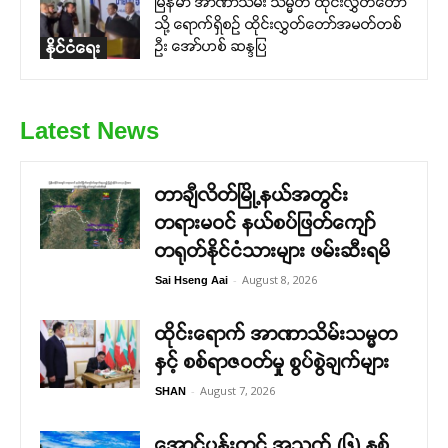
မြန်မာ အာဏာသိမ်း သမ္မတ ထိုင်းလွှတ်တော်
သို့ ရောက်ရှိစဉ် ထိုင်းလွှတ်တော်အမတ်တစ်
ဦး အော်ဟစ် ဆန္ဒပြ
နိုင်ငံရေး
Latest News
တာချီလိတ်မြို့နယ်အတွင်း
တရားမဝင် နယ်စပ်ဖြတ်ကျော်
တရုတ်နိုင်ငံသားများ ဖမ်းဆီးရမိ
-
August 8, 2026
Sai Hseng Aai
ထိုင်းရောက် အာဏာသိမ်းသမ္မတ
နှင့် စစ်ရာဇဝတ်မှု စွပ်စွဲချက်များ
-
August 7, 2026
SHAN
အောင်ပန်းတွင် အသက် (၆) နှစ်