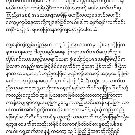
တဲ့တဖက်သတ်ပုံဖော်နေတာကိုလည်း ဖြေရှင်းရခက်သွားပါ လိမ့်
မယ်။ အအဲ့ကြောင့်မို့လို့ဒီအရေး ဒီပြသနာကို ဒေါ်အောင်ဆန်းစု
ကြည်အနေနဲ့ အသေအချာအချိန် ပေးပြီးတော့မှဇောင်းပေးပြီး
တော့မှလုပ်နေတာလို့ကျနော်မြင်တယ်။ ဒါက ချက်ချင်းလက်ငင်း
ထပြီးဖြေရှင်း ရမယ့်ပြသနာလို့ကျနော်မြင်ပါတယ်။
ကျနော်တို့သျှမ်းပြည်နယ် ကချင်ပြည်နယ်ဘက်မှာဖြစ်နေတဲ့ပြသ
နာကကျတော့ ဒါလူ့အခွင့်အရေးပြသနာသက်သက်မဟုတ်ဘူး။
တိုင်းရင်းသားအခွင့်အရေးပြသနာ ဖွဲ့စည်းပုံဥပဒေအခြေခံဆိုင်ရာ
ပြသနာ တနည်းအားဖြင့်နိုင်ငံရေးဆိုင်ရာပြသနာဖြစ်တယ်။ ဒီပြသ
နာက တနေ့တရက်တည်းထပြီးဖြေရှင်းလို့မရသလို အခုမှထပြီးဖြစ်
ပေါ်လာတဲ့ပြသနာမဟုတ်ဘူး။ ဒါကြောင့်မို့လို့ တဦးတယောက်ထ
ည်းကနေတစုတဖွဲ့တည်းကနေချက်ချင်းလက်ငင်းထပြီးဖြေရှင်းလို့
ကလည်းမလွယ်ပါဘူး။ ပြသနာကဖြစ်တည်လာတာရှည်ကြာလာ
တာနဲ့အမျှ ရှုပ်ထွေးထွေပြားမှုတွေကလည်းအင်မတန် များပြား လာ
ပါ တယ်။ အဲဒီကိစ္စကိုတကယ့်စေတနာအမှန်နဲ့ ယုံယုံကြည်ကြည်
ဖြေရှင်းမယ်ဆိုရင်တောင်မှ လူတဦး တယောက် တည်းဖြေရှင်းလို့မ
ရဘူး။ တဖက်မှာလည်းဘဲနိုင်ငံတကာရဲ့စိတ်ဝင်စားမှုနည်းပါးနေ
တယ်။ ရှေ့ဆက်အနေနဲ့ ကတော့ သျှမ်းပြည်ပြသနာဆိုလို့ရှိရင်