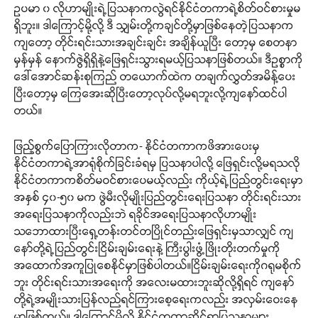
ဥပမာ ၀ လိုဟာမျိုးရဲ့ပြသနာကလွဲရင်နိုင်ငံတကာရဲ့စိတ်ဝင်စားမှုမ
ရှိဘူး။ ဒါကြောင့်မို့လို့ ဒီ သျှမ်းတို့ကချင်တို့မှာဖြစ်နေတဲ့ပြသနာက
ကျတော့ တိုင်းရင်းသားအချင်းချင်း အချိန်ယူပြီး တော့မှ စေတနာ
မှန်မှန် နောက်ဇွဲရှိရှိနဲ့ဖြေရှင်းသွားရမယ့်ပြသနာဖြစ်တယ်။ ဒီဥစ္စာကို
ဒေါ်အောင်ဆန်းစုကြည် တယောက်ထဲက တချက်လွှတ်အမိန့်ပေး
ပြီးတော့မှ ကြေအေးဆိုပြီးတော့လုပ်လို့မရဘူးလို့ကျနော်ထင်ပါ
တယ်။
ဖြည့်စွက်ပြောကြားလိုတာက- နိုင်ငံတကာကဖိအားပေးမှ
နိုင်ငံတကာရဲ့အာရုံစိုက်ခြင်းခံရမှ ပြသနာပါလို့ ဖြေရှင်းလို့မရသလို
နိုင်ငံတကာကစိတ်မဝင်စားပေမယ့်လည်း ကိုယ့်ရဲ့ပြည်တွင်းရေးမှာ
အနှစ် ၄၀-၅၀ မက ဖွဲမီးလိုမျိုးပြည်တွင်းရေးပြသနာ တိုင်းရင်းသား
အရေးပြသနာကိုလည်းဘဲ ရခိုင်အရေးပြသနာလိုဟာမျိုး
သဘောထားပြီးရှေ့တန်းတင်တပြိုင်တည်းဖြေရှင်းမှသာလျှင် ကျ
နော်တို့ရဲ့ပြည်တွင်းငြိမ်းချမ်းရေးနဲ့ ကြီးပွါးဖွံ့ဖြိုးတိုးတက်မှုကို
အထောက်အကူပြုစေနိုင်မှာဖြစ်ပါတယ်။ငြိမ်းချမ်းရေးကိုဂရုမစိုက်
ဘူး တိုင်းရင်းသားအရေးကို အလေးမထားဘူးဆိုလို့ရှိရင် ကျနော်
တို့ရဲ့အမျိုးသားပြန်လည်ရင်ကြားစေ့ရေးကလည်း အလှမ်းဝေးနေ
မှာဖြစ်တယ်။ ဒါကြောင့်မို့လို့ နိုင်ငံတကာဆိုင်ရာပြသနာများ