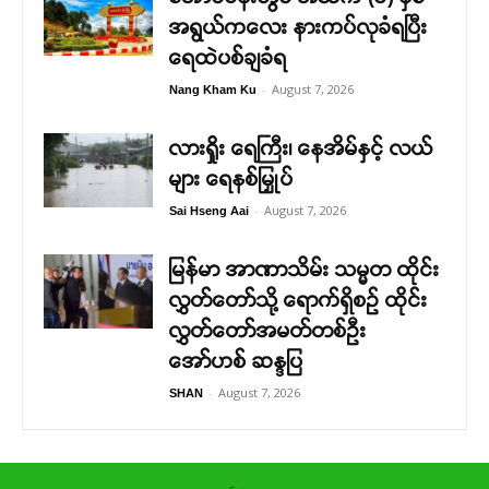
အရွယ်ကလေး နားကပ်လုခံရပြီး
ရေထဲပစ်ချခံရ
-
August 7, 2026
Nang Kham Ku
လားရှိုး ရေကြီး၊ နေအိမ်နှင့် လယ်
များ ရေနစ်မြှုပ်
-
August 7, 2026
Sai Hseng Aai
မြန်မာ အာဏာသိမ်း သမ္မတ ထိုင်း
လွှတ်တော်သို့ ရောက်ရှိစဉ် ထိုင်း
လွှတ်တော်အမတ်တစ်ဦး
အော်ဟစ် ဆန္ဒပြ
-
August 7, 2026
SHAN