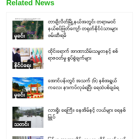
Related News
တာချီလိတ်မြို့နယ်အတွင်း တရားမဝင်
နယ်စပ်ဖြတ်ကျော် တရုတ်နိုင်ငံသားများ
ဖမ်းဆီးရမိ
မှုခင်း
ထိုင်းရောက် အာဏာသိမ်းသမ္မတနှင့် စစ်
ရာဇဝတ်မှု စွပ်စွဲချက်များ
နိုင်ငံရေး
အောင်ပန်းတွင် အသက် (၆) နှစ်အရွယ်
ကလေး နားကပ်လုခံရပြီး ရေထဲပစ်ချခံရ
မှုခင်း
လားရှိုး ရေကြီး၊ နေအိမ်နှင့် လယ်များ ရေနစ်
မြှုပ်
သတင်း