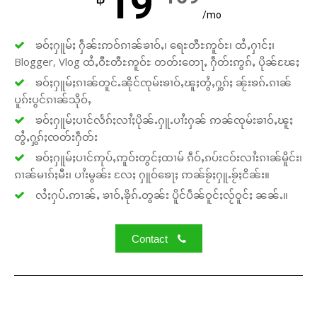
19
/mo
ၶဝ်ႈႁူမ်ႈ ႁဵၼ်းဢဝ်ၵၢၼ်ၶၢဝ်ႇ၊ ရေႊတီႊဢူဝ်ႊ၊ ထႆႇႁၢင်ႈ၊
Blogger, Vlog ထႆႇဝီႊတီႊဢူဝ်ႊ တတ်းတေႃႇ ႁဵတ်းဢွၵ်ႇ ပိုၼ်ၽႄႈ
ၶဝ်ႈႁူမ်ႈၵၢၼ်တူင်ႉၼိုင်ၸုမ်းၶၢဝ်ႇၽူႈတွႆႇႁွၵ်ႈ ၼႂ်းၶၵ်ႉၵၢၼ်
ပူၵ်းပွင်ၵၢၼ်သိုဝ်ႇ
ၶဝ်ႈႁူမ်ႈပၢင်လႅၵ်ႈလၢႆႈပိုၼ်ႉႁူႉပၢႆးႁၼ် ဢၼ်ၸုမ်းၶၢဝ်ႇၽူႈ
တွႆႇႁွၵ်ႈၸတ်းႁဵတ်း
ၶဝ်ႈႁူမ်ႈပၢင်ဢုပ်ႇဢူဝ်းတွင်ႈထၢမ် ၵဵဝ်ႇၵပ်းငဝ်းလၢႆးၵၢၼ်မိူင်း၊
ၵၢၼ်မၢၵ်ႈမီး၊ ပၢႆးမွၼ်း လႄႈ ႁူဝ်ၶေႃႈ ဢၼ်ၶႂ်ႈႁူႉၶႂ်ႈငိၼ်း။
လႆႈႁပ်ႉဢၢၼ်ႇ ၶၢဝ်ႇၶိုၵ်ႉတွၼ်း ပိူင်ပဵၼ်ဝူင်ႈလႂ်ဝူင်ႈ ၼၼ်ႉ။
Contact