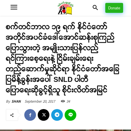
Donate
စက်တင်ဘာလ ၁၉ ရက် နိုင်ငံတော်
အတိုင်အပင်ခံဒေါ်အောင်ဆန်းစုကြည်
ပြောသွားတဲ့ အမျိုးသားပြန်လည်
ရင်ကြားစေ့ရေးနဲ့ ငြိမ်းချမ်းရေး
တည်ဆောက်မှုဆိုင်ရာ နိုင်ငံတော်အခြေ
ပြမိန့်ခွန်းအပေါ် SNLD ပါတီ
ပြောရေးဆိုခွင့်ရှိသူ စိုင်းလိတ်အမြင်
September 20, 2017
34
By
SHAN