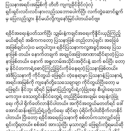
ပြသနာအရင်းအမြစ်ကို တိတိ ကျကျခိုင်ခိုင်လုံလုံ
ရှင်းရှင်းလင်းလင်းနားလည်သဘောပေါက်ပြီး လက်တွဲဆောင်ရွက်
မှ ပြေလည်သွား နိုင်မယ်လို့ကျနော်မြင်ပါတယ်ခင်ဗျ။
ရခိုင်အရေးနဲ့ပတ်သက်ပြီး သျှမ်းနဲ့ကချင်အရေးကိုနှိုင်းယှဉ်ကြည့်
မယ်ဆိုရင် အဓိကကတော့ ပြသနာဖြစ် တည်လာပုံချင်း အခြေခံ
အဖြစ်ချင်းလုံးဝ မတူပါဘူး။ ရခိုင်ပြသနာကလူ့အခွင့်အရေး ပြသ
နာဖြစ် တယ်။ နောက်တချက် အချုပ်အခြာအာဏာဆိုင်ရာတဲ့ပြသ
နာဖြစ်တယ်။ နောက် အစ္စလာမ်အသိုင်းအဝိုင်းနဲ့ ဆက် စပ်ပြီး တော့
မှ နိုင်ငံတကာရဲ့စောင့်ကြည့်ခြင်းကိုခံနေရတဲ့ပြသနာဖြစ်တယ်။
အဲဒီပြသနာကို ကိုင်တွယ် ဖြေရှင်း တဲ့နေရာမှာ ပြသနာနဲ့ပြသနာရဲ့
အရင်းအမြစ်ကို ကျနော်တို့သေသေချာချာ ကိုင်တွယ်ပြီးတော့ မ
ဖြေရှင်း နိုင်ဘူး ဆိုရင် မြန်မာပြည်တွင်းရဲ့လုံခြုံရေး စီးပွါးရေးသာ
မကဘူး။ ဒေသတွင်းနိုင်ငံတွေရဲ့ တည်ငြိမ်အေးချမ်း ရေးနဲ့လုံခြုံ
ရေး ကိုပါ ရိုက်ခတ်လာနိုင်ပါတယ်။ အကိုင်အတွယ်မတတ်ရင် ဒေါ်
အောင်ဆန်းစုကြည်ရဲ့ပုဂ္ဂိုလ်ရေး ဆိုင်ရာ ပုံရိပ်ကိုပါထိခိုက်လာနိုင်
ပါတယ်။ ပြီးတော့ ရခိုင်အရေးပြသနာကို စစ်တပ်ကသာလျှင်ဖြေ
ရှင်းလို့ရတယ်။ စစ်အင် အားသုံးပြီး မှသာလျှင် ဖြေရှင်းလို့ရမယ်ဆို