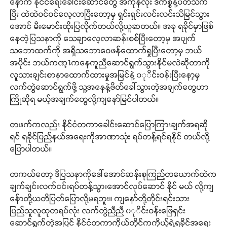
နောက် နိုင်ငံရေးခေါင်းဆောင်တွေ အကုန်လုံး ဒီကိစ္စနဲ့ပတ်သက်
ပြီး ထဲထဲဝင်ဝင်လေ့လာပြီးတော့မှ ရှင်းရှင်းလင်းလင်းသိမြင်သွား
အောင် မီးမောင်းထိုးပြလိုက်တယ်လို့ယူဆတယ်။ အခု ရခိုင်မှာဖြစ်
နေတဲ့ပြသနာကို သေချာလေ့လာဆန်းစစ်ပြီးတော့မှ အပျက်
သဘောထက်ကို အရှိသဘောဝေဖန်ထောက်ရှုပြီးတော့မှ ဘယ်
အပိုင်း ဘယ်ကဏ္႑ကနေကူညီဆောင်ရွက်သွားနိုင်မလဲဆိုတာကို
လူသားချင်းစာနာထောက်ထားမှုအမြင်နဲ့ ၀ုိင်းဝန်းပြီးနော့မှ
လက်တွဲဆောင်ရွက်ဖို့ သူ့အနေနဲ့ဖိတ်ခေါ်သွားတဲ့အချက်တွေဟာ
ကြိုဆိုရ မယ့်အချက်တွေလို့ကျနော်မြင်ပါတယ်။
တဖက်ကလည်း နိုင်ငံတကာခေါင်းဆောင်ပြောကြားချက်အရဆို
ရင် ရခိုင်ပြည်နယ်အရေးကိုအာဏာသုံး ရပ်တန့်ရင်ရနိုင် တယ်လို့
ပြောပါတယ်။
တကယ်တော့ ဒီပြသနာကိုဒေါ်အောင်ဆန်းစုကြည်တယောက်ထဲက
ချက်ချင်းလက်ငင်းရပ်တန့်သွားအောင်လုပ်ဆောင် နိုင် မယ် လို့ကျ
နေ်ာတို့ယတိပြတ်ပြောလို့မရဘူး။ ကျနော်တို့တိုင်းရင်းသား
ပြည်သူလူထုတရပ်လုံး လက်တွဲညီညီ ၀ုိင်းဝန်းဖြေရှင်း
ဆောင်ရွက်တဲ့အပြင် နိုင်ငံတကာကိုယ်တိုင်ကကိုယ့်ရဲ့ရခိုင်အရေး