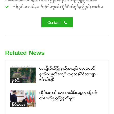
လႆႈႁပ်ႉဢၢၼ်ႇ ၶၢဝ်ႇၶိုၵ်ႉတွၼ်း ပိူင်ပဵၼ်ဝူင်ႈလႂ်ဝူင်ႈ ၼၼ်ႉ။
Contact
Related News
တာချီလိတ်မြို့နယ်အတွင်း တရားမဝင်
နယ်စပ်ဖြတ်ကျော် တရုတ်နိုင်ငံသားများ
ဖမ်းဆီးရမိ
မှုခင်း
ထိုင်းရောက် အာဏာသိမ်းသမ္မတနှင့် စစ်
ရာဇဝတ်မှု စွပ်စွဲချက်များ
နိုင်ငံရေး