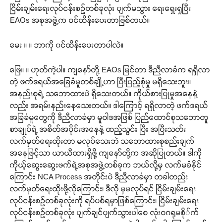
ငြိမ်းချမ်းရေးလုပ်ငန်းစဉ်တစ်ခုလုံး ပျက်မသွား ရေးရှေးရှုပြီး
EAOs အစုအဖွဲ့က ဝင်ထိန်းပေးတာဖြစ်တယ်။
မေး ။ ။ ဘာကို ၀င်ထိန်းပေးတာပါလဲ။
ဖြေ။ ။ ဟုတ်ကဲ့ပါ။ ကျနော်တို့ EAOs မြင်တာ ဒီညီလာခံက ရရှိလာ
တဲ့ ဖက်ဒရယ်အခြေခံမူတစ်ချို့ဟာ ပြီးပြည့်စုံမှု မရှိသေးဘူး။
အနည်းစုရဲ့ သဘောထားပဲ ရှိသေးတယ်။ ကိုယ်စားပြုမှုအနေနဲ့
လည်း အရမ်းနည်းနေသေးတယ်။ ဒါကြောင့် ရရှိလာတဲ့ ဖက်ဒရယ်
အခြခံမူတွေကို ဒီညီလာခံမှာ မူဝါဒအဖြစ် ပြည်ထောင်စုသဘောတူ
စာချုပ်ရဲ့ အစိတ်အပိုင်းအနေနဲ့ ထည့်သွင်း ပြီး အပြီးသတ်း
လက်မှတ်ရေးထိုးတာ မလုပ်သေးဘဲ သဘောထားစုစည်းချက်
အနေဖြင့်သာ ယာယီထားရှိဖို့ ကျနော်တို့က အဆိုပြုတယ်။ ဒါကို
ကိုယ့်ဆွေးဆွေးဖက်ရဲ့အစုအဖွဲ့တစ်ခုက ဘယ်လို့မှ လက်မခံနိုင်
ကြောင်း NCA Process အတိုင်းပဲ ဒီညီလာခံမှာ တခါတည်း
လက်မှတ်ရေးထိုးဖို့လိုကြောင်း၊ ဒီလို မှမလုပ်ရင် ငြိမ်းချမ်းရေး
လုပ်ငန်းစဉ်တစ်ခုလုံးကို ရပ်ပစ်ရမှာဖြစ်ကြောင်း၊ ငြိမ်းချမ်းရေး
လုပ်ငန်းစဉ်တစ်ခုလုံး ပျက်ချင်ပျက်သွားပါစေ လုံးဝဂရုမစို်က်