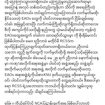
လို့ ပြောကြားသွားတာရှိတယ်။ ယုံကြည်မှုတည်ဆောက်ရာမှာ
အပြောနဲ့ အလုပ် တစ်ထပ်တည်းကျဖို့ဟာ သိပ်ကို အရေးကြီးတဲ့
အချက်ဖြစ်ပါတယ်။ တပ်ချုပ်ကလည်းပြောတယ်။ လက်မှတ်မထိုး
နိုင်သေးတဲ့ EAOs တွေကို ပါဝင်လာရေးအတွက် ငြိမ်းချမ်းရေး
တံခါး အမြဲဖွင့်ထားပြီး လက်ကမ်းကြိုဆိုလျက်ရှိတယ်ဆိုတာလေ။
ဒီလို အကျပ်ကိုင်သလိုမျိုးနည်းတွေ သုံးမယ်ဆိုရင်တော့ ကျန်တဲ့
EAOsတွေအတွက် တံခါးက ထာဝရပိတ်သွားမှာ ကို စိုးရိမ်မကင်း
ဖြစ်မိပါတယ်။ မေး။ ။ညီလာခံ မတိုင်မီ RCSSက
ထုတ်ပြန်ကြေညာချက်ထုတ်ထားတာရှိတယ်လေ။ ညီလာခံ
သဘော တူညီ ချက်တွေကို လက်မှတ်ထိုးဖို့ အဆင့်သင့်မဖြစ်သေး
ဘူး ဆိုတာရှိတယ်။ ဒါပေမယ့် မေ ၂၉ ရက် ညီလာခံ နောက်ဆုံးနေ့
မှာ ကဏ္႑အလိုက်အစုအဖွဲ့မှာ ပါဝင်တဲ့ အဖွဲ့အစည်း တဖွဲ့ချင်း
အလိုက်မဟုတ်ဘဲ အစုအဖွဲ့ အလိုက် လက်မှတ်ရေးထိုးတော့
EAOs အစုအဖွဲ့ရဲ့ကိုယ်စားKNU ဒုတိယဥက္ကဋ္ဌ ဖဒိုစောကွယ်ထူး
ဝင်း ပါဝင်လက်မှတ်ရေးထိုးသွားတာကို တွေ့ရပါတယ်။ ဒီအပေါ်မှာ
ရော RCSS ရဲ့သဘောထား ကဘယ်လို ရှိပါသလဲ။ သျှမ်းလူထု
တစ်ရပ်လုံးကလည်း သိချင်နေကြပါတယ်။
ဖြေ။ ။ ကိုယ့်ကြောင့် NCA ပြဋ္ဌာန်းချက်အရ ဖြစ်ပေါ်လားတဲ့