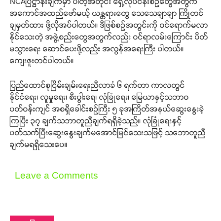
NCAပြဋ္ဌာန်းချက်မှာ ပါတဲ့အတိုင်း ရှေ့လုပ်ငန်းစဉ်တွေအတွက်
အကောင်အထည်ဖော်မယ့် ယန္တရားတွေ သေသေချာချာ ကြိုတင်
ချမှတ်ထား ဖို့လိုအပ်ပါတယ်။ ဒီဖြစ်စဉ်အတွင်းကို ဝင်ရောက်မလာ
နိုင်သေးတဲ့ အဖွဲ့စည်းတွေအတွက်လည်း ဝင်ရာလမ်းကြောင်း ပိတ်
မသွားရေး ဆောင်ပေးဖို့လည်း အလွန်အရေးကြီး ပါတယ်။
ကျေးဇူးတင်ပါတယ်။
ပြည်ထောင်စုငြိမ်းချမ်းရေးညီလာခံ ၆ ရက်တာ ကာလတွင်
နိုင်ငံရေး၊ လူမှုရေး၊ စီးပွါးရေ၊ လုံခြုံရေး၊ မြေယာနှင့်သဘာဝ
ပတ်ဝန်းကျင် အစရှိခေါင်းစဉ်ကြီး ၅ ခုအကြိတ်အနယ်ဆွေးနွေးခဲ့
ကြပြီး ၃၇ ချက်သဘာတူညီချက်ရရှိခဲ့သည်။ လုံခြုံရေးနှင့်
ပတ်သက်ပြီးဆွေးနွေးချက်မအောင်မြင်သေးသဖြင့် သဘောတူညီ
ချက်မရရှိသေးပေ။
Leave a Comments