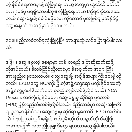
တဲ့ နိုင်ငံရေးကဏ္႑နဲ့ လုံခြုံရေး ကဏ္႑တွေမှာ ဟုတ်တိ ပတ်တိ
ဘာရလဒ်မှ မရရှိသေးပါဘူး။ လုံခြုံရေးကဏ္႑ဆိုရင် ပိုဝေးသေး
တယ် ဆွေးနွေးဖို့ ခေါင်စဉ်လေး ကိုတောင် မူအဖြစ်ချမှတ်နိုင်ဖို့
ဆွေးနွေးဆဲ အဆင့်မှာပဲ ရှိသေးတယ်။
မေး။ ။ ညီလာခံတစ်ခုလုံးခြုံငုံပြီး ဘာများသုံးသပ်ပြောချင်ပါသေး
လဲ။
ဖြေ။ ။ ဆွေးနွေးတဲ့ နေရာမှာ တန်းတူရည် ပြောဆိုဆက်ဆံဖို့
လိုအပ်တယ်။ ဒီတစ်ကြိမ်ညီလာခံမှာ ဒီအချက်က အများကြီး
အားနည်းနေသေးတယ်။ ဆွေးဆွေးဖို့ အချိန်အများကြီးပေးဖို့ လို
တယ်။ EAOsတွေ NCAထိုးပြီးတဲ့အဖွဲ့တွေရော မထိုးနိုင်သေးတဲ့
အဖွဲ့တွေမှာပါ ဒီထက်မက စုစည်းကျစ်လစ်ဖို့လိုပါတယ်။ NCA
Process တစ်လုံးနဲ့ နိုင်ငံရေး ဆွေးနွေးမှု ဆိုင်ရာ မူဘောင်
(FPD)ပြန်လည်သုံးသပ်ဖို့လိုပါတယ်။ ဒီညီလာခံမှာ အဆုံးအဖြတ်
ရယူရာမှာ နိုင်ငံရေး ဆွေးနွေးမှု ဆိုင်ရာ မူဘောင် (FPD) အတိုင်း
လိုက်နာပြုလုပ်ခြင်းမရှိဘဲ ဖုတ်ပူမီးတိုက် တရွတ်တိုက်ဆွဲပြီး
အဆုံးအဖြတ် အတည်ပြုချက်တွေ ရယူတာတွေ ရှိခဲ့ပါတယ်။