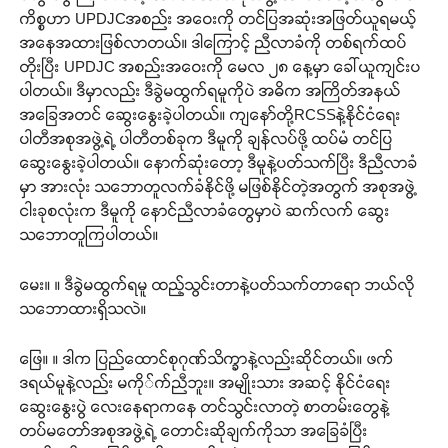
ကိစ္စဟာ UPDJCအစည်း အဝေးကို တင်ပြအဆုံးအဖြတ်ယူရမယ့်
အနေအထားဖြစ်လာတယ်။ ဒါကြောင့် ညီလာခံကို တစ်ရက်ထပ်
တိုးပြီး UPDJC အစည်းအဝေးကို မေလ ၂၈ နေ့မှာ ခေါ်ယူကျင်းပ
ပါတယ်။ ဒီမှာလည်း ဒီခွဲမထွက်ရမူကိုပဲ အဓိက အကြိတ်အနယ်
အခြေအတင် ဆွေးနွေးခဲ့ပါတယ်။ ကျနော်တို့RCSSနဲ့နိုင်ငံရေး
ပါတီအစုအဖွဲ့ရဲ့ ပါတီတစ်ခုက ဒီမူကို ချန်လပ်ဖို့ ထပ်မံ တင်ပြ
ဆွေးနွေးခဲ့ပါတယ်။ နောက်ဆုံးတော့ ဒီမူနဲ့ပတ်သက်ပြီး ဒီညီလာခံ
မှာ အားလုံး သဘောတူလက်ခံနိုင်ဖို့ မဖြစ်နိုင်တဲ့အတွက် အစုအဖွဲ့
ငါးခုစလုံးက ဒီမူကို နောင်ညီလာခံတွေမှာပဲ ဆက်လက် ဆွေး
သဘောတူကြပါတယ်။
မေး။ ။ ဒီခွဲမထွက်ရမူ ထည့်သွင်းတာနဲ့ပတ်သက်တာရော ဘယ်လို
သဘောထားရှိသလဲ။
ဖြေ။ ။ ဒါက ပြည်ထောင်စုဂုဏ်သိက္ခာနဲ့လည်းဆိုင်တယ်။ ဖက်
ဒရယ်မူနဲ့လည်း မကို်က်ညီဘူး။ အမျိုးသား အဆင့် နိုင်ငံရေး
ဆွေးနွေးပွဲ လေးနေရာကနေ တင်သွင်းလာတဲ့ စာတမ်းတွေနဲ့
တပ်မတော်အစုအဖွဲ့ရဲ့ တောင်းဆိုချက်ကိုသာ အခြေခံပြီး