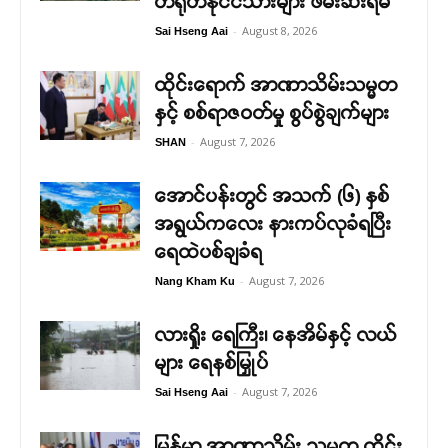
တရုတ်နိုင်ငံသားများ ဖမ်းဆီးရမိ
-
August 8, 2026
Sai Hseng Aai
ထိုင်းရောက် အာဏာသိမ်းသမ္မတ
နှင့် စစ်ရာဇဝတ်မှု စွပ်စွဲချက်များ
-
August 7, 2026
SHAN
အောင်ပန်းတွင် အသက် (၆) နှစ်
အရွယ်ကလေး နားကပ်လုခံရပြီး
ရေထဲပစ်ချခံရ
-
August 7, 2026
Nang Kham Ku
လားရှိုး ရေကြီး၊ နေအိမ်နှင့် လယ်
များ ရေနစ်မြှုပ်
-
August 7, 2026
Sai Hseng Aai
မြန်မာ အာဏာသိမ်း သမ္မတ ထိုင်း