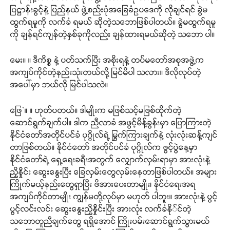
ပြဋ္ဌာန်းခွင့်နဲ့ ပြည်နယ် ဖွဲ့စည်းပုံအခြေခံဥပဒေကို လိုချင်ရင် ခွဲမ
ထွက်ရမူကို လက်ခံ ရမယ် ဆိုတဲ့သဘောဖြစ်ပါတယ်။ ခွဲမထွက်ရမူ
ကို ချန်ရင်ကျန်တဲ့နှစ်ခုကိုလည်း ချန်ထားရမယ်ဆိုတဲ့ သဘော ပါ။
မေး။ ။ ဒီကိစ္စ နဲ့ ပတ်သက်ပြီး အစိုးရနဲ့ တပ်မတော်အစုအဖွဲ့က
အကျပ်ကိုင်တဲ့နည်းသုံးတယ်လို့ မြင်မိပါ သလား။ ဒီလိုလုပ်တဲ့
အပေါ်မှာ ဘယ်လို မြင်ပါသလဲ။
ဖြေ`။ ။ ဟုတ်ပတယ်။ ဒါမျိုးက မဖြစ်သင့်မဖြစ်ထိုက်တဲ့
ဆောင်ရွက်ချက်ပါ။ ဒါက ညီလာခံ အဖွင့်မိန့်ခွန်းမှာ ပြောကြားတဲ့
နိုင်ငံတော်အတိုင်ပင်ခံ ပုဂ္ဂိုလ်ရဲ့ မြွက်ကြားချက်နဲ့ လုံးလုံးဆန့်ကျင်
တာဖြစ်တယ်။ နိုင်ငံတော် အတိုင်ပင်ခံ ပုဂ္ဂိုလ်က ဖွင့်ပွဲနေ့မှာ
နိုင်ငံတော်ရဲ့ ရှေ့ရေးခရီးအတွက် လျှောက်လှမ်းရာမှာ အားလုံးနဲ့
ညှိနှိုင်း ဆွေးနွေးပြီး ခြေလှမ်းတွေလှမ်းနေတာဖြစ်ပါတယ်။ အများ
ကြိုက်မယ့်နည်းတွေရှာပြီး ဖိအားပေးတာမျိုး၊ နိုင်ငံရေးအရ
အကျပ်ကိုင်တာမျိုး ကျွန်မတို့လုပ်မှာ မဟုတ် ပါဘူး။ အားလုံးနဲ့ ပွင့်
ပွင့်လင်းလင်း ဆွေးနွေးညှိနှိုင်းပြီး အားလုံး လက်ခံနို်င်တဲ့
သဘောတူညီချက်တွေ ရရှိအောင် ကြိုးပမ်းဆောင်ရွက်သွားမယ်