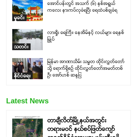
အောင်ပန်းတွင် အသက် (၆) နှစ်အရွယ်
ကလေး နားကပ်လုခံရပြီး ရေထဲပစ်ချခံရ
မှုခင်း
လားရှိုး ရေကြီး၊ နေအိမ်နှင့် လယ်များ ရေနစ်
မြှုပ်
သတင်း
မြန်မာ အာဏာသိမ်း သမ္မတ ထိုင်းလွှတ်တော်
သို့ ရောက်ရှိစဉ် ထိုင်းလွှတ်တော်အမတ်တစ်
ဦး အော်ဟစ် ဆန္ဒပြ
နိုင်ငံရေး
Latest News
တာချီလိတ်မြို့နယ်အတွင်း
တရားမဝင် နယ်စပ်ဖြတ်ကျော်