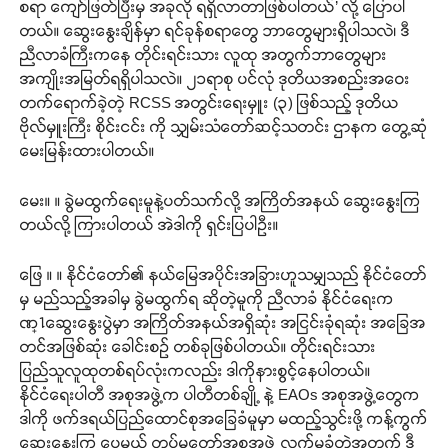
စရာ ကျော်ဖြတ်ပြီးမှ အခုလို ရရှိလာတာဖြစ်ပါတယ်’ လို့ ပြောပါ
တယ်။ ဆွေးနွေးချိန်မှာ ရင်ခုန်စရာတွေ ဘာတွေများရှိပါသလဲ၊ ဒီ
ညီလာခံကြီးကနေ တိုင်းရင်းသား လူထု အတွက်ဘာတွေများ
အကျိုးအမြတ်ရရှိပါသလဲ။ ၂၁ရာစု ပင်လုံ ဒုတိယအစည်းအဝေး
တက်ရောက်ခဲ့တဲ့ RCSS အတွင်းရေးမှူး (၃) ဖြစ်သည့် ဒုတိယ
ဗိုလ်မှူးကြီး စိုင်းငင်း ကို သျှမ်းသံတော်ဆင့်သတင်း ဌာနက တွေ့ဆုံ
မေးမြန်းထားပါတယ်။
မေး။ ။ ခွဲမထွက်ရေးမူနဲ့ပတ်သက်လို့ အကြိတ်အနယ် ဆွေးနွေးကြ
တယ်လို့ ကြားပါတယ် အဲဒါကို ရှင်းပြပါဦး။
ဖြေ ။ ။ နိုင်ငံတော်၏ နယ်မြေအပိုင်းအခြားဟူသမျှသည် နိုင်ငံတော်
မှ မည်သည့်အခါမှ ခွဲမထွက်ရ ဆိုတဲ့မူကို ညီလာခံ နိုင်ငံရေးက
ဏ္႑ဆွေးနွေးပွဲမှာ အကြိတ်အနယ်အရှိဆုံး အငြင်းခုံရဆုံး အခြေအ
တင်အဖြစ်ဆုံး ခေါင်းစဉ် တစ်ခုဖြစ်ပါတယ်။ တိုင်းရင်းသား
ပြည်သူလူထုတစ်ရပ်လုံးကလည်း ဒါကိုနားစွင့်နေပါတယ်။
နိုင်ငံရေးပါတီ အစုအဖွဲ့က ပါတီတစ်ချို့ နဲ့ EAOs အစုအဖွဲ့တွေက
ဒါကို ဖက်ဒရယ်ပြည်ထောင်စုအခြေခံမူမှာ မထည့်သွင်းဖို့ ကန့်ကွက်
ဆွေးနွေးကြ ပေမယ့် တပ်မတော်အစုအဖွဲ့ လက်မခံတဲ့အတွက် ဒီ