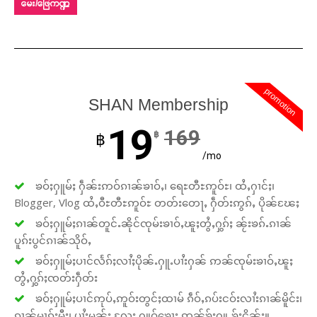
မေး/ဖြေကဏ္ဍ
promotion
SHAN Membership
19
169
฿
฿
/mo
ၶဝ်ႈႁူမ်ႈ ႁဵၼ်းဢဝ်ၵၢၼ်ၶၢဝ်ႇ၊ ရေႊတီႊဢူဝ်ႊ၊ ထႆႇႁၢင်ႈ၊
Blogger, Vlog ထႆႇဝီႊတီႊဢူဝ်ႊ တတ်းတေႃႇ ႁဵတ်းဢွၵ်ႇ ပိုၼ်ၽႄႈ
ၶဝ်ႈႁူမ်ႈၵၢၼ်တူင်ႉၼိုင်ၸုမ်းၶၢဝ်ႇၽူႈတွႆႇႁွၵ်ႈ ၼႂ်းၶၵ်ႉၵၢၼ်
ပူၵ်းပွင်ၵၢၼ်သိုဝ်ႇ
ၶဝ်ႈႁူမ်ႈပၢင်လႅၵ်ႈလၢႆႈပိုၼ်ႉႁူႉပၢႆးႁၼ် ဢၼ်ၸုမ်းၶၢဝ်ႇၽူႈ
တွႆႇႁွၵ်ႈၸတ်းႁဵတ်း
ၶဝ်ႈႁူမ်ႈပၢင်ဢုပ်ႇဢူဝ်းတွင်ႈထၢမ် ၵဵဝ်ႇၵပ်းငဝ်းလၢႆးၵၢၼ်မိူင်း၊
ၵၢၼ်မၢၵ်ႈမီး၊ ပၢႆးမွၼ်း လႄႈ ႁူဝ်ၶေႃႈ ဢၼ်ၶႂ်ႈႁူႉၶႂ်ႈငိၼ်း။