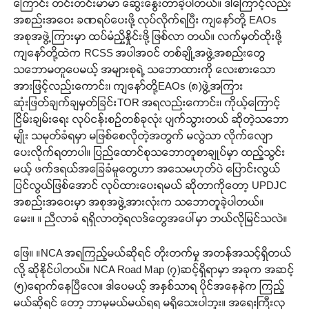
ကြောင်း တင်းတင်းမာမာ ဆွေးနွေးတာခဲ့ပါတယ်။ ဒါကြောင့်လည်း
အစည်းအဝေး ခဏရပ်ပေးဖို့ လုပ်လိုက်ရပြီး ကျနော်တို့ EAOs
အစုအဖွဲ့ကြားမှာ ထပ်မံညှိနှိုင်းဖို့ ဖြစ်လာ တယ်။ လက်မှတ်ထိုးဖို့
ကျနော်တို့ထဲက RCSS အပါအဝင် တစ်ချို့အဖွဲ့အစည်းတွေ
သဘောမတူပေမယ့် အများစုရဲ့ သဘောထားကို လေးစားသော
အားဖြင့်လည်းကောင်း၊ ကျနော်တို့EAOs (၈)ဖွဲ့အကြား
ဆုံးဖြတ်ချက်ချမှတ်ခြင်းTOR အရလည်းကောင်း၊ ကိုယ့်ကြောင့်
ငြိမ်းချမ်းရေး လုပ်ငန်းစဉ်တစ်ခုလုံး ပျက်သွားတယ် ဆိုတဲ့သဘော
မျိုး သမုတ်ခံရမှာ မဖြစ်စေလိုတဲ့အတွက် မလွဲသာ လိုက်လျော
ပေးလိုက်ရတာပါ။ ပြည်ထောင်စုသဘောတူစာချုပ်မှာ ထည့်သွင်း
မယ့် ဖက်ဒရယ်အခြေခံမူတွေဟာ အသေမဟုတ်ပဲ ပြောင်းလွယ်
ပြင်လွယ်ဖြစ်အောင် လုပ်ထားပေးရမယ် ဆိုတာကိုတော့ UPDJC
အစည်းအဝေးမှာ အစုအဖွဲ့အားလုံးက သဘောတူခဲ့ပါတယ်။
မေး။ ။ ညီလာခံ ရရှိလာတဲ့ရလဒ်တွေအပေါ်မှာ ဘယ်လိုမြင်သလဲ။
ဖြေ။ ။NCA အရကြည့်မယ်ဆိုရင် တိုးတက်မှု အတန်အသင့်ရှိတယ်
လို့ ဆိုနိုင်ပါတယ်။ NCA Road Map (၇)ဆင့်ရှိရာမှာ အခုက အဆင့်
(၅)ရောက်နေပြီလေ။ ဒါပေမယ့် အနှစ်သာရ ပိုင်အနေနဲက ကြည့်
မယ်ဆိုရင် တော့ ဘာမှမယ်မယ်ရရ မရှိသေးပါဘူး။ အရေးကြီးလှ