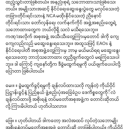
ထည့်သွင်းတာဖြစ်တယ်။ အနည်းစုရဲ့ သဘောထားသာဖြစ်သေး
တယ်။ အမျိုးသားအဆင့် နိုင်ငံရေးဆွေးနွေးပွဲတွေ မလုပ်သေးတဲ့
တခြားတိုင်းရင်းသားနဲ့ NCA မထိုးနိုင်သေးတဲ့ ညီနောင်
တိုင်းရင်းသား တော်လှန်ရေး လက်နက်ကိုင် အဖွဲ့အစည်းတွေရဲ့
သဘောထားတွေက ဘယ်လိုရှိ သလဲ မသိရသေးဘူး။
ကဏ္႑အလိုက် အစုအဖွဲ့ အသီးသီးတွေကြားမှတောင် ဒါကို ကျေ
ကျေလည်လည် မဆွေးနွေးရသေးဘူး။ အထူသဖြင့် EAOs နဲ့
နိုင်ငံရေးပါတီ အစုအဖွဲ့တွေကြားမှ ဘာမှ မယ်မယ်ရရ မဆွေးနွေး
ရသေးတော့ ဘာဘုံသဘောထား တူညီချက်တွေလဲ မရကြသေးပါ
ဘူး။ ဒါ ကြောင့် ကျနော်တို့က ဒီခွဲမထွက်ရမူကို ပယ်ဖျက်ပေးပါလို့
ပြောတာ ဖြစ်ပါတယ်။
မေး။ ။ ခွဲမထွက်ခွင့်ရမူကို ချန်လပ်ထားသလို ကျန်တဲ့ ကိုယ်ပိုင်
ပြဋ္ဌာန်းခွင့်နဲ့ ပြည်နယ် ဖွဲ့စည်းပုံအခြေခံဥပ ဒေကိစ္စတွေကို်လဲ
ချန်လပ်ထားဖို့ အစိုးရနဲ့ တပ်မတော်အစုအဖွဲ့က တောင်းဆိုတယ်
လို့ ကြားမိပါတယ် ဟုတ်ပါသလား။
ဖြေ။ ။ ဟုတ်ပါတယ် ဒါကတော့ အလဲအထပ် လုပ်တဲ့သဘောမျိုး
အစိုးရနဲ့တပ်မတော်အစုအဖွဲ့ တောင်းဆို တာဖြစ်ပါတယ်။ ကိုယ်ပိုင်