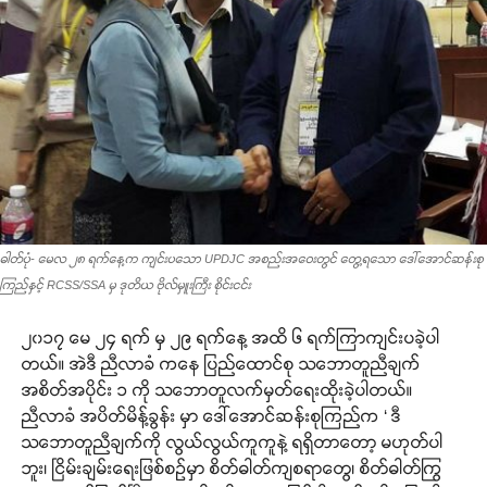
ဓါတ်ပုံ- မေလ ၂၈ ရက်နေ့က ကျင်းပသော UPDJC အစည်းအဝေးတွင် တွေ့ရသော ဒေါ်အောင်ဆန်းစု
ကြည်နှင့် RCSS/SSA မှ ဒုတိယ ဗိုလ်မှူးကြီး စိုင်းငင်း
၂၀၁၇ မေ ၂၄ ရက် မှ ၂၉ ရက်နေ့ အထိ ၆ ရက်ကြာကျင်းပခဲ့ပါ
တယ်။ အဲဒီ ညီလာခံ ကနေ ပြည်ထောင်စု သဘောတူညီချက်
အစိတ်အပိုင်း ၁ ကို သဘောတူလက်မှတ်ရေးထိုးခဲ့ပါတယ်။
ညီလာခံ အပိတ်မိန့်ခွန်း မှာ ဒေါ်အောင်ဆန်းစုကြည်က ‘ ဒီ
သဘောတူညီချက်ကို လွယ်လွယ်ကူကူနဲ့ ရရှိတာတော့ မဟုတ်ပါ
ဘူး၊ ငြိမ်းချမ်းရေးဖြစ်စဉ်မှာ စိတ်ဓါတ်ကျစရာတွေ၊ စိတ်ဓါတ်ကြွ