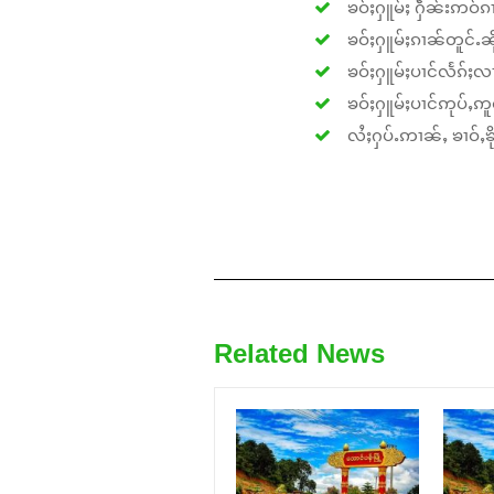
ၶဝ်ႈႁူမ်ႈ ႁဵၼ်းဢဝ်ၵၢ
ၶဝ်ႈႁူမ်ႈၵၢၼ်တူင်ႉၼိုင
ၶဝ်ႈႁူမ်ႈပၢင်လႅၵ်ႈလၢ
ၶဝ်ႈႁူမ်ႈပၢင်ဢုပ်ႇဢူဝ
လႆႈႁပ်ႉဢၢၼ်ႇ ၶၢဝ်ႇၶိုၵ
Related News