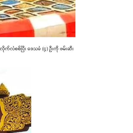
 လိုက်လံစစ်ပြီး ဒေသခံ (၄) ဦးကို ဖမ်းဆီး