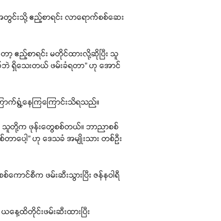
ုင် အတွင်းသို့ ဧည့်စာရင်း လာရောက်စစ်ဆေး
့ ဧည့်စာရင်း မတိုင်ထားလို့ဆိုပြီး သူ
ောက်ဘဲ ရှိသေးတယ် ဖမ်းခံရတာ” ဟု အောင်
ု ကြောက်ရွံ့နေကြကြောင်းသိရသည်။
့။ သူတို့က ဖုန်းတွေစစ်တယ်။ ဘာညာစစ်
စ်တာပေါ့” ဟု ဒေသခံ အမျိုးသား တစ်ဦး
စ်ကောင်စီက ဖမ်းဆီးသွားပြီး ဇန်နဝါရီ
ယနေ့ထိတိုင်းဖမ်းဆီးထားပြီး