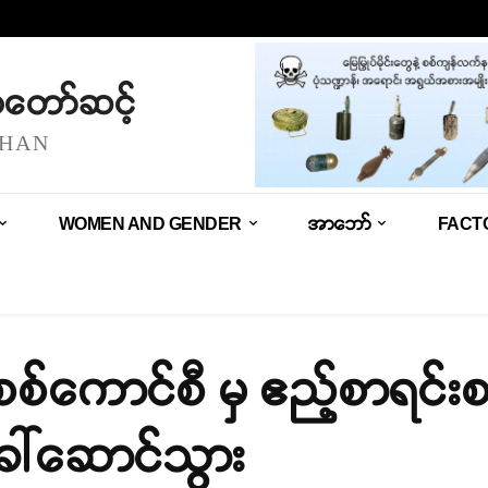
သံတော်ဆင့်
SHAN
WOMEN AND GENDER
အာဘော်
FACT
 စစ်ကောင်စီ မှ ဧည့်စာရင်း
ခေါ်ဆောင်သွား