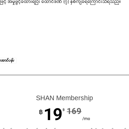
ဖြင့် အမှုဖွင့်ခံထားရပြီး ထောင်ဒဏ် (၇) နှစ်ကျခံရကြောင်းသိရသည်။
အောင်ပန်း
SHAN Membership
19
169
฿
฿
/mo