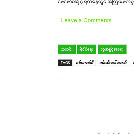
ဖေဖော်ဝါရီ ၄ ရက်နေ့တွင် အကြမ်းဖက်မှု
Leave a Comments
သတင်း
နိုင်ငံရေး
လူ့အခွင့်အရေး
TAGS
စစ်ကောင်စီ
ဖမ်းဆီးခေါ်ဆောင်