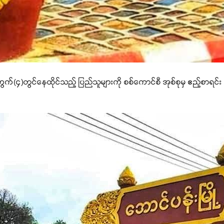
ပ်ကွက်(၄)တွင်နေထိုင်သည့် ပြည်သူများကို စစ်ကောင်စီ အုစ်စုမှ ဧည့်စာရင်း