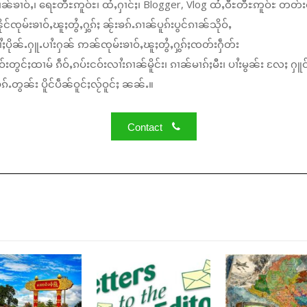
ၼ်ၶၢဝ်ႇ၊ ရေႊတီႊဢူဝ်ႊ၊ ထႆႇႁၢင်ႈ၊ Blogger, Vlog ထႆႇဝီႊတီႊဢူဝ်ႊ တတ်း
်ၸုမ်းၶၢဝ်ႇၽူႈတွႆႇႁွၵ်ႈ ၼႂ်းၶၵ်ႉၵၢၼ်ပူၵ်းပွင်ၵၢၼ်သိုဝ်ႇ
ႆႈပိုၼ်ႉႁူႉပၢႆးႁၼ် ဢၼ်ၸုမ်းၶၢဝ်ႇၽူႈတွႆႇႁွၵ်ႈၸတ်းႁဵတ်း
်းတွင်ႈထၢမ် ၵဵဝ်ႇၵပ်းငဝ်းလၢႆးၵၢၼ်မိူင်း၊ ၵၢၼ်မၢၵ်ႈမီး၊ ပၢႆးမွၼ်း လႄႈ ႁူဝ
်ႉတွၼ်း ပိူင်ပဵၼ်ဝူင်ႈလႂ်ဝူင်ႈ ၼၼ်ႉ။
Contact