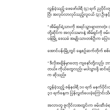
လွန်ခဲ့သည့် ဖေဖော်ဝါရီ (၄) ရက် ညပိုင်း
ပြီး အလုပ်လာလုပ်သည့်လူငယ် (၃) ဦးနှင့်
“ အိမ်ရှင်ရဲ့သားကို အရင်သွားရှာတာတဲ့။
တို့ဆိုင်က အလုပ်သမားနဲ့ အိမ်ရှင်ကို 
ပန်မြို့ ဒေသခံ အမျိုးသားတစ်ဦးက ပြေ
အောင်ပန်းမြို့တွင် နေ့စဉ်ဆက်တိုက် စစ
“ ဒီလိုအချိန်မှာတော့ ကျနော်တို့လည်း
တယ်။ ကိုယ်တွေလည်း မပါသွားဖို့ ဆင်ခ
က ဆိုသည်။
လွန်ခဲ့သည့် ဇန်နဝါရီ ၁၀ ရက် မနက်ပိုင
၃၁ ရက်နေ့က ပြန်လွတ်ပေးခဲ့ကြောင်းသ
အလားတူ ဇူလိုင်လအတွင်းက ဖမ်းဆီးခံရသ