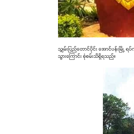
သျှမ်းပြည်တောင်ပိုင်း အောင်ပန်းမြို့ ရ
သွားကြောင်း စုံစမ်းသိရှိရသည်။