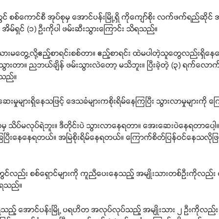
တွင် စစ်ကောင်စီ အုပ်စုမှ အောင်ပန်းမြို့ရှိ ကိုကျော်စိုး လက်ဖက်ရည်ဆိ
 အိမ်ရှင် (၁) ဦးကိုပါ ဖမ်းဆီးသွားကြောင်း သိရသည်။
 သားမတွေ့လို့ဧည့်စာရင်းစစ်တာ။ ဧည့်စာရင်း ထဲမပါတဲ့သူတွေလည်းရှိနေတော
ဖမ်းသွားတာ။ ညဘယ်ချိန် ဖမ်းသွားလဲတော့ မသိဘူး။ ပြီးခဲ့တဲ့ (၃) ရက်လ
ာသည်။
်ဆေးမှုများရှိနေသဖြင့် ဒေသခံများကစိုးရိမ်နေကြပြီး သွားလာမှုများကိ
 ဘာမှ သိပ်မလုပ်ရဲဘူး။ ဒီတိုင်းပဲ သွားလာနေရတာ။ အေးဆေးပဲနေရတာပေါ
ြေပြီးနေနေရတယ်။ အမြဲစိုးရိမ်နေရတယ်။ ကြောက်စိတ်ပြန်ဝင်နေသလိုဖြ
်းတွင်လည်း စစ်ရှောင်များကို ကူညီပေးနေသည့် အမျိုးသားတစ်ဦးကိုလည်း စ
ိရသည်။
ည့် အောင်ပန်းမြို့ ပရဟိတ အလုပ်လုပ်သည့် အမျိုးသား ၂ ဦးကိုလည်း 