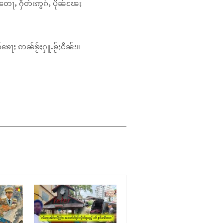
တေႃႇ ႁဵတ်းဢွၵ်ႇ ပိုၼ်ၽႄႈ
်ၶေႃႈ ဢၼ်ၶႂ်ႈႁူႉၶႂ်ႈငိၼ်း။