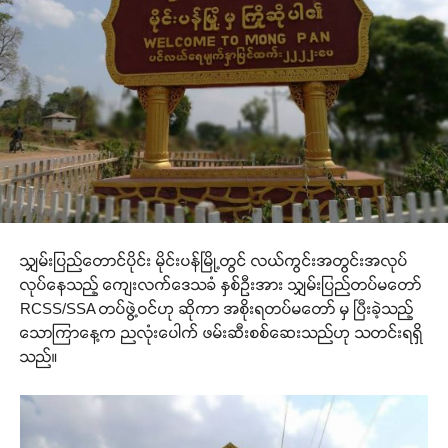
သျှမ်းပြည်တောင်ပိုင်း မိုင်းပန်မြို့တွင် လယ်ကွင်းအတွင်းအလုပ်
လုပ်နေသည့် ကျေးလက်ဒေသခံ နှစ်ဦးအား သျှမ်းပြည်တပ်မတော်
RCSS/SSA တပ်ဖွဲ့ဝင်ဟု ဆိုကာ အစိုးရတပ်မတော် မှ ပြီးခဲ့သည့်
သောကြာနေ့က ညလုံးပေါက် ဖမ်းဆီးစစ်ဆေးသည်ဟု သတင်းရရှိ
သည်။