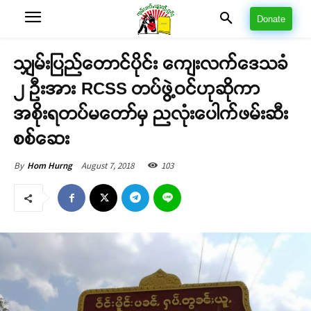
Donate
သျှမ်းပြည်တောင်ပိုင်း ကျေးလက်ဒေသခံ
၂ ဦးအား RCSS တပ်ဖွဲ့ဝင်ဟုဆိုကာ
အစိုးရတပ်မတော်မှ ညလုံးပေါက်ဖမ်းဆီး
စစ်ဆေး
August 7, 2018
103
By
Hom Hurng