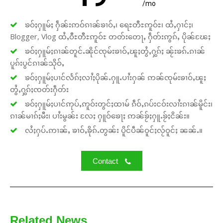
/mo
ၶဝ်ႈႁူမ်ႈ ႁဵၼ်းဢဝ်ၵၢၼ်ၶၢဝ်ႇ၊ ရေႊတီႊဢူဝ်ႊ၊ ထႆႇႁၢင်ႈ၊
Donate Now
Blogger, Vlog ထႆႇဝီႊတီႊဢူဝ်ႊ တတ်းတေႃႇ ႁဵတ်းဢွၵ်ႇ ပိုၼ်ၽႄႈ
ၶဝ်ႈႁူမ်ႈၵၢၼ်တူင်ႉၼိုင်ၸုမ်းၶၢဝ်ႇၽူႈတွႆႇႁွၵ်ႈ ၼႂ်းၶၵ်ႉၵၢၼ်
ပူၵ်းပွင်ၵၢၼ်သိုဝ်ႇ
ၶဝ်ႈႁူမ်ႈပၢင်လႅၵ်ႈလၢႆႈပိုၼ်ႉႁူႉပၢႆးႁၼ် ဢၼ်ၸုမ်းၶၢဝ်ႇၽူႈ
တွႆႇႁွၵ်ႈၸတ်းႁဵတ်း
ၶဝ်ႈႁူမ်ႈပၢင်ဢုပ်ႇဢူဝ်းတွင်ႈထၢမ် ၵဵဝ်ႇၵပ်းငဝ်းလၢႆးၵၢၼ်မိူင်း၊
ၵၢၼ်မၢၵ်ႈမီး၊ ပၢႆးမွၼ်း လႄႈ ႁူဝ်ၶေႃႈ ဢၼ်ၶႂ်ႈႁူႉၶႂ်ႈငိၼ်း။
လႆႈႁပ်ႉဢၢၼ်ႇ ၶၢဝ်ႇၶိုၵ်ႉတွၼ်း ပိူင်ပဵၼ်ဝူင်ႈလႂ်ဝူင်ႈ ၼၼ်ႉ။
Contact
Related News