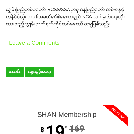
သျှမ်းပြည်တပ်မတော် RCSS/SSA မှာမူ နေပြည်တော် အစိုးရနှင့်
တနိုင်ငံလုံး အပစ်အခတ်ရပ်စဲရေးစာချုပ် NCA လက်မှတ်ရေးထိုး
ထားသည့် သျှမ်းလက်နက်ကိုင်တပ်မတော် တခုဖြစ်သည်။
Leave a Comments
သတင်း
လူ့အခွင့်အရေး
Support SHAN
Your support keeps our voice
promotion
strong. Join us today and help
SHAN Membership
create a future where every story is
19
heard, every voice counts, and
169
฿
฿
justice can thrive.