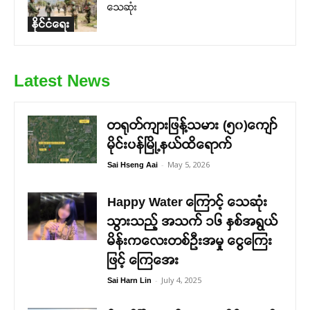
သေဆုံး
နိုင်ငံရေး
Latest News
တရုတ်ကျားဖြန့်သမား (၅၀)ကျော်
မိုင်းပန်မြို့နယ်ထိရောက်
-
May 5, 2026
Sai Hseng Aai
Happy Water ကြောင့် သေဆုံး
သွားသည့် အသက် ၁၆ နှစ်အရွယ်
မိန်းကလေးတစ်ဦးအမှု ငွေကြေး
ဖြင့် ကြေအေး
-
July 4, 2025
Sai Harn Lin