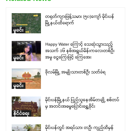
တရုတ်ကျားဖြန့်သမား (၅၀)ကျော် မိုင်းပန်
မြို့နယ်ထိရောက်
မှုခင်း
Happy Water ကြောင့် သေဆုံးသွားသည့်
အသက် ၁၆ နှစ်အရွယ်မိန်းကလေးတစ်ဦး
အမှု ငွေကြေးဖြင့် ကြေအေး
မှုခင်း
ခိုလမ်မြို့ အမျိုးသားတစ်ဦး သတ်ခံရ
မှုခင်း
မိုင်းပန်မြို့နယ် ပြည်သူနေအိမ်တချို့ စစ်တပ်
မှ အတင်းအဓမ္မပြောင်းရွှေ့ခိုင်း
နိုင်ငံရေး
မိုင်းပန်တွင် အရပ်သား တဦး ကျည်ထိမှန်