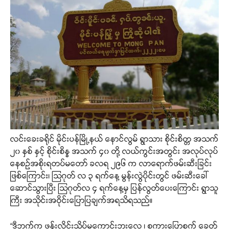
လင်းခေးခရိုင် မိုင်းပန်မြို့နယ် နောင်လွမ် ရွာသား စိုင်းစိတ္တ အသက်
၂၀ နှစ် နှင့် စိုင်းစိန္န အသက် ၄၀ တို့ လယ်ကွင်းအတွင်း အလုပ်လုပ်
နေစဉ်အစိုးရတပ်မတော် ခလရ ၂၉၆ က လာရောက်ဖမ်းဆီးခြင်း
ဖြစ်ကြောင်း၊ သြဂုတ် လ ၃ ရက်နေ့ မွန်းလွဲပိုင်းတွင် ဖမ်းဆီးခေါ်
ဆောင်သွားပြီး သြဂုတ်လ ၄ ရက်နေ့မှ ပြန်လွတ်ပေးကြောင်း ရွာသူ
ကြီး အသိုင်းအဝိုင်းပြောပြချက်အရသိရသည်။
“ဒီဘက်က ဖုန်းလိုင်းသိပ်မကောင်းဘူးလေ ၊ စကားပြောစက် ခေတ်