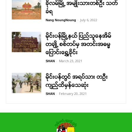
ခိုလမ်မြို့ အမျိုးသားတစ်ဦး သတ်
ခံရ
-
July 6, 2022
Nang NoungNoung
မိုင်းပန်မြို့နယ် ပြည်သူနေအိမ်
တချို့ စစ်တပ်မှ အတင်းအဓမ္မ
ပြောင်းရွှေ့ခိုင်း
-
March 23, 2021
SHAN
မိုင်းပန်တွင် အရပ်သား တဦး
ကျည်ထိမှန်သေဆုံး
-
February 20, 2021
SHAN