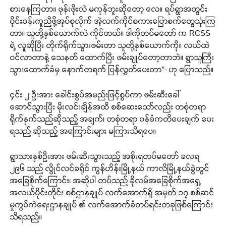
စားနေကြတာ။ ဖုန်းဖိုးလဲ မကုန်ဘူးဆိုတော့ လေ။ ရပ်ရွာအတွင်း
ဝိုင်းဝန်းကူညီဖို့အုပ်စုလိုက် အဲ့လက်ကိုင်စကားပြောစက်တွေသုံးကြ
တာ။ သူတို့နှစ်ယောက်လဲ ကိုင်တယ်။ ဒါကိုတပ်မတော် က RCSS
ရဲ့ လူဆိုပြီး တိုက်ရိုက်သွားဖမ်းတာ သူတို့နှစ်ယောက်ကို။ လယ်ထဲ
ဝင်လာတာနဲ့ သေနတ် ထောက်ပြီး ဖမ်းချုပ်တော့တာဘဲ။ ရွာသူကြီး
သွားထောက်ခံမှ နောက်တရက် ပြန်လွှတ်ပေးတာ”- ဟု ပြောသည်။
၄င်း ၂ ဦးအား ခေါင်းစွပ်အမည်းဖြင့်စွပ်ကာ ဖမ်းဆီးခေါ်
ဆောင်သွားပြီး မိုးလင်းချိန်အထိ စစ်ဆေးသော်လည်း တစုံတရာ
ရိုက်နှက်သည်ဆိုသည့် အချက်၊ တစုံတရာ ၀န်ခံကတိပေးချက် ပေး
ရသည် ဆိုသည့် အကြောင်းများ မကြားသိရပေ။
ရွာသားနှစ်ဦးအား ဖမ်းဆီးသွားသည့် အစိုးရတပ်မတော် ခလရ
၂၉၆ သည် လွိုင်လင်ခရိုင် ကွန်ဟိန်းမြို့နယ် ကာလိမြို့နယ်ခွဲတွင်
အခြေစိုက်ကြောင်း၊ အဆိုပါ တပ်သည် ခိုလမ်အခြေစိုက်အရှေ့
အလယ်ပိုင်းတိုင်း စစ်ဌာနချုပ် လက်အောက်ရှိ အမှတ် ၁၇ စစ်ဆင်
မှုကွပ်ကဲရေးဌာနချုပ် ၏ လက်အောက်ခံတပ်ရင်းတခုဖြစ်ကြောင်း
သိရသည်။