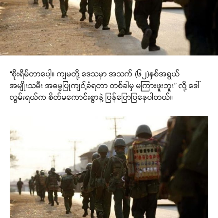
“စိုးရိမ်တာပေါ့။ ကျမတို့ ဒေသမှာ အသက် (၆၂)နှစ်အရွယ်
အမျိုးသမီး အဓမ္မပြုကျင့်ခံရတာ တစ်ခါမှ မကြားဖူးဘူး” လို့ ဒေါ်
လွမ်းရယ်က စိတ်မကောင်းစွာနဲ့ ပြန်ပြောပြနေပါတယ်။