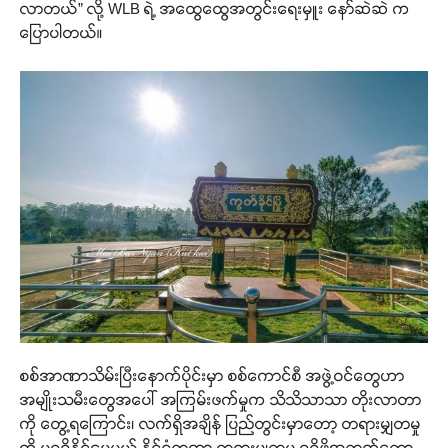
လာတယ်” လို့ WLB ရဲ့ အထွေထွေအတွင်းရေးမှူး နော်ဆဲဆဲ က
ပြောပါတယ်။
စစ်အာဏာသိမ်းပြီးနောက်ပိုင်းမှာ စစ်ကောင်စီ အဖွဲ့ဝင်တွေဟာ
အမျိုးသမီးတွေအပေါ် အကြမ်းဖက်မှုက သိသိသာသာ တိုးလာတာ
ကို တွေ့ရကြောင်း၊ လက်ရှိအချိန် ပြည်တွင်းမှာတော့ တရားမျှတမှု
ကို မရရှိနိုင်ပေမယ့် နိုင်ငံတကာ တရားမျှတမှု ရရှိဖို့အတွက်တော့