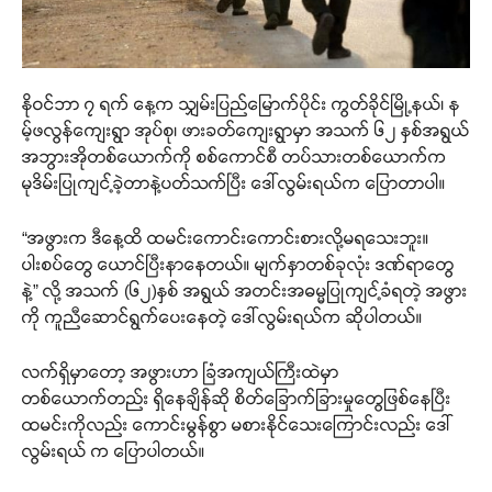
နိုဝင်ဘာ ၇ ရက် နေ့က သျှမ်းပြည်မြောက်ပိုင်း ကွတ်ခိုင်မြို့နယ်၊ န
မ့်ဖလွန်ကျေးရွာ အုပ်စု၊ ဖားခတ်ကျေးရွာမှာ အသက် ၆၂ နှစ်အရွယ်
အဘွားအိုတစ်‌ယောက်ကို စစ်ကောင်စီ တပ်သားတစ်ယောက်က
မုဒိမ်းပြုကျင့်ခဲ့တာနဲ့ပတ်သက်ပြီး ဒေါ်လွမ်းရယ်က ပြောတာပါ။
“အဖွားက ဒီနေ့ထိ ထမင်းကောင်းကောင်းစားလို့မရသေးဘူး။
ပါးစပ်တွေ ယောင်ပြီးနာနေတယ်။ မျက်နှာတစ်ခုလုံး ဒဏ်ရာတွေ
နဲ့” လို့ အသက် (၆၂)နှစ် အရွယ် အတင်းအဓမ္မပြုကျင့်ခံရတဲ့ အဖွား
ကို ကူညီဆောင်ရွက်ပေးနေတဲ့ ဒေါ်လွမ်းရယ်က ဆိုပါတယ်။
လက်ရှိမှာတော့ အဖွားဟာ ခြံအကျယ်ကြီးထဲမှာ
တစ်ယောက်တည်း ရှိနေချိန်ဆို စိတ်ခြောက်ခြားမှုတွေဖြစ်နေပြီး
ထမင်းကိုလည်း ကောင်းမွန်စွာ မစားနိုင်သေးကြောင်းလည်း ဒေါ်
လွမ်းရယ် က ပြောပါတယ်။