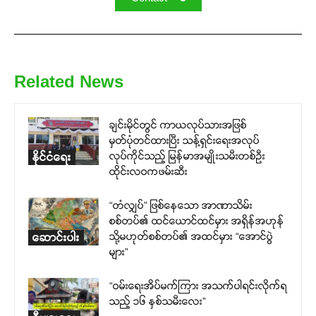
Related News
ချင်းမိုင်တွင် ကာယလုပ်သားအဖြစ်
မှတ်ပုံတင်ထားပြီး သန့်ရှင်းရေးအလုပ်
လုပ်ကိုင်သည့် မြန်မာအမျိုးသမီးတစ်ဦး
နိုင်ငံရေး
ထိုင်းလဝကဖမ်းဆီး
“တံလျှပ်” ဖြစ်နေသော အာဏာသိမ်း
စစ်တပ်၏ ထင်ယောင်ထင်မှား အရှိန်အဟုန်
သို့မဟုတ်စစ်တပ်၏ အထင်မှား “အောင်ပွဲ
ဆောင်းပါး
များ”
“ဝမ်းရေးအိပ်မက်ကြား အသက်ပါရင်းလိုက်ရ
သည့် ၁၆ နှစ်သမီးလေး”