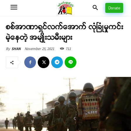
Donate
စစ်အာဏာရှင်လက်အောက် လုံခြုံမှုကင်း
မဲ့နေတဲ့ အမျိုးသမီးများ
November 25, 2021
711
By
SHAN