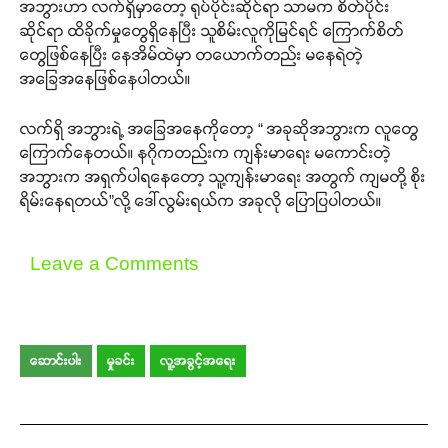
အဘွားဟာ လက်ရှိမှာတော့ ရုပ်ပိုင်းဆိုင်ရာ သာမက စိတ်ပိုင်း
ဆိုင်ရာ ထိခိုက်မှုတွေရှိနေပြီး သူစိမ်းလူကိုမြင်ရင် ကြောက်စိတ်
တွေဖြစ်နေပြီး နေအိမ်ထဲမှာ တယောက်တည်း မနေရဲတဲ့
အခြေအနေဖြစ်နေပါတယ်။
လက်ရှိ အဘွားရဲ့ အခြေအနေကိုတော့ “ အခုဆိုအဘွားက လူတွေ
ကြောက်နေတယ်။ နဂိုကတည်းက ကျန်းမာရေး မကောင်းတဲ့
အဘွားက အရှက်ပါရနေတော့ သူ့ကျန်းမာရေး အတွက် ကျမတို့ စိုး
ရိမ်းနေရတယ်”လို့ ဒေါ်လွမ်းရယ်က အခုလို ပြောပြပါတယ်။
Leave a Comments
ဆောင်းပါး
မှုခင်း
လူ့အခွင့်အရေး