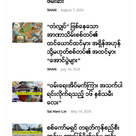
ဖမ်းဆီး
-
August 7, 2026
SHAN
“တံလျှပ်” ဖြစ်နေသော
အာဏာသိမ်းစစ်တပ်၏
ထင်ယောင်ထင်မှား အရှိန်အဟုန်
သို့မဟုတ်စစ်တပ်၏ အထင်မှား
“အောင်ပွဲများ”
-
July 16, 2026
SHAN
“ဝမ်းရေးအိပ်မက်ကြား အသက်ပါ
ရင်းလိုက်ရသည့် ၁၆ နှစ်သမီး
လေး”
-
May 14, 2026
Sai Harn Lin
စစ်ကော်မရှင် တရုတ်ကုန်စည်စီး