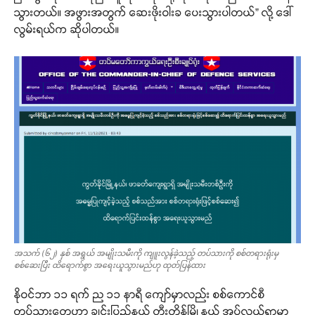
သွားတယ်။ အဖွားအတွက် ဆေးဖိုးဝါးခ ပေးသွားပါတယ်” လို့ ဒေါ်
လွမ်းရယ်က ဆိုပါတယ်။
အသက် (၆၂) နှစ် အရွယ် အမျိုးသမီးကို ကျူးလွန်ခဲ့သည့် တပ်သားကို စစ်တရားရုံးမှ
စစ်ဆေးပြီး ထိရောက်စွာ အရေးယူသွားမည်ဟု ထုတ်ပြန်ထား
နိုဝင်ဘာ ၁၁ ရက် ည ၁၁ နာရီ ကျော်မှာလည်း စစ်ကောင်စီ
တပ်သားတွေဟာ ချင်းပြည်နယ် တီးတိန်မြို့နယ် အပ်လွယ်ရွာမှာ