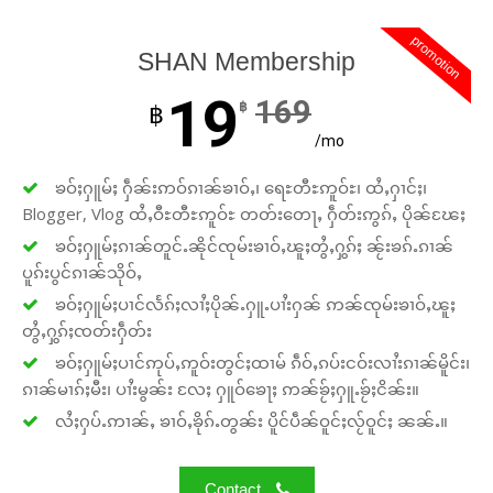
promotion
SHAN Membership
19
169
฿
฿
/mo
ၶဝ်ႈႁူမ်ႈ ႁဵၼ်းဢဝ်ၵၢၼ်ၶၢဝ်ႇ၊ ရေႊတီႊဢူဝ်ႊ၊ ထႆႇႁၢင်ႈ၊
Blogger, Vlog ထႆႇဝီႊတီႊဢူဝ်ႊ တတ်းတေႃႇ ႁဵတ်းဢွၵ်ႇ ပိုၼ်ၽႄႈ
ၶဝ်ႈႁူမ်ႈၵၢၼ်တူင်ႉၼိုင်ၸုမ်းၶၢဝ်ႇၽူႈတွႆႇႁွၵ်ႈ ၼႂ်းၶၵ်ႉၵၢၼ်
ပူၵ်းပွင်ၵၢၼ်သိုဝ်ႇ
ၶဝ်ႈႁူမ်ႈပၢင်လႅၵ်ႈလၢႆႈပိုၼ်ႉႁူႉပၢႆးႁၼ် ဢၼ်ၸုမ်းၶၢဝ်ႇၽူႈ
တွႆႇႁွၵ်ႈၸတ်းႁဵတ်း
ၶဝ်ႈႁူမ်ႈပၢင်ဢုပ်ႇဢူဝ်းတွင်ႈထၢမ် ၵဵဝ်ႇၵပ်းငဝ်းလၢႆးၵၢၼ်မိူင်း၊
ၵၢၼ်မၢၵ်ႈမီး၊ ပၢႆးမွၼ်း လႄႈ ႁူဝ်ၶေႃႈ ဢၼ်ၶႂ်ႈႁူႉၶႂ်ႈငိၼ်း။
လႆႈႁပ်ႉဢၢၼ်ႇ ၶၢဝ်ႇၶိုၵ်ႉတွၼ်း ပိူင်ပဵၼ်ဝူင်ႈလႂ်ဝူင်ႈ ၼၼ်ႉ။
Contact