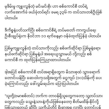
မုဒိမ်းမှု ကျူးလွန်တဲ့ မင်းမင်းစိုး ဟာ စစ်ကောင်စီ တပ်ရဲ့
လက်အောက်ခံ ဖယ်ခုံတပ်ရင်း ခမရ ၃၃၆ က တပ်သားတစ်ဦးဖြစ်
ပါတယ်။
ဒီကိစ္စနဲ့ပတ်သက်ပြီး စစ်ကောင်စီရဲ့ တပ်မတော် ကာကွယ်ရေး
ဦးစီးချုပ်ရုံးက နိုဝင်ဘာ ၁၁ ရက်နေ့မှာ ဝန်ခံထုတ်ပြန်ခဲ့ ပါတယ်။
ပြစ်မှုကျူးလွန်တဲ့ တပ်သားကိုလည်း စစ်ဖက်ဆိုင်ရာ ပြစ်မှုနဲ့ရော၊
နယ်ဖက်ဆိုင်ရာ ပြစ်မှုနဲ့ပါ အရေးယူသွားမယ် လို့လည်း စစ်
ကောင်စီ က ထုတ်ပြန်ကြေညာထားပါတယ်။
ဒါ့အပြင် စစ်ကောင်စီ တပ်အရာရှိတွေက မိသားစုထံ သွားရောက်
တောင်းပန်ပြီး ဆေးဝါးကုသဖို့အတွက် ငွေကျပ် (၁၀)သိန်းကို ပေး
ခဲ့ကြောင်းလည်း ဒေါ်လွမ်းရယ်က ပြောပြပါတယ်။
“သူတို့(ဗမာစစ်တပ်) ဘက်က တာဝန်ရှိသူတွေကတော့ သူ့တပ်သား
တွေကလည်း သွေးနဲ့သားနဲ့ကိုယ်ဖြစ်နေတော့ စိတ်မထိန်းနိုင်လို့
ဖြစ်သွားရတယ် ဆိုပြီး သူကိုယ်တိုင် ရိုးရာအရ လာပြီး တောင်းပန်