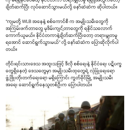
ချိတ်ဆက်ပြီး လုပ်ဆောင်သွားမယ်လို့ နော်ဆဲဆဲက ဆိုပါတယ်။
“ကျမတို့ WLB အနေနဲ့ စစ်ကောင်စီ က အမျိုးသမီးတွေကို
အကြမ်းဖက်တာတွေ မုဒိမ်းကျင့်တာတွေကို ရနိုင်သလောက်
ကောက်ယူမယ်။ နိုင်ငံတကာနဲ့ချိတ်ဆက်ပြီးတော့ တရားမျှတမှု
ရအောင် ဆောင်ရွက်သွားမယ်” လို့ နော်ဆဲဆဲက ပြောဆိုလိုက်ပါ
တယ်။
တိုင်းရင်းသားဒေသ အထူးသဖြင့် ဒီလို စစ်ရေးနဲ့ နိုင်ငံရေး ပဋိပက္ခ
တွေရှိနေတဲ့ ဒေသတွေမှာ အမျိုးသမီးထုတွေရဲ့ လုံခြုံရေးရော
ဖွံ့ဖြိုးတိုးတက်ရေးရော မရှိကြောင်း ကွတ်ခိုင်မြို့ အမျိုးသမီး
အရေး ဆောင်ရွက်နေသူတစ်ဦးက ပြောပါတယ်။