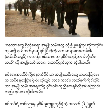
“စစ်သားတွေ ရှိတဲ့နေရာ အမျိုးသမီးတွေ လုံခြုံမှုမရှိဘူး ဆိုသလိုပဲ။
ကျမတို့ နယ်ဘက်မှာဆိုရင် ပြီးခဲ့တဲ့လက ဆရာလေးတစ်ပါး
(မယ်သီလရှင်) ကလည်း စစ်သားတွေ မုဒိမ်းကျင့်တာ ခံလိုက်ရ
တယ်” လို့ အမျိုးသမီးအရေး ဆောင်ရွက်သူက ဆိုပါတယ်။
စစ်အာဏာသိမ်းပြီးနောက်ပိုင်းမှာ အမျိုးသမီးတွေ ဘဝလုံခြုံရေး
က တစ်နေ့တခြား ပိုပြီး ယိုယွင်းလာကြောင်း၊ လက်နက်ကိုင်တိုင်း
ဟာ အမျိုးသမီး အရေးကိစ္စ ဝိုင်းဝန်းကူညီပေးရန်လိုအပ်ကြောင်း
လည်း ၎င်းက ဆိုပါတယ်။
စစ်တပ်ရဲ့ တပ်သားမှ မုဒိမ်းမှုကျူးလွန်ခဲ့တဲ့ အသက် (၆၂)ရွယ်