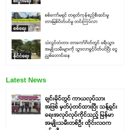
စီးပွားရေး
စစ်ကော်မရှင် တရုတ်ကုန်စည်စီးဆင်းမှု
တားမြစ်ပိတ်ပင်မှု တင်းကြပ်လာ
စစ်ရေး
သံလွင်တံတား တာကော်ဂိတ်တွင် ခရီးသွား
အမျိုးသမီးများကို သွားလာခွင့်ပိတ်ပင်ပြီး ငွေ
ညှစ်တောင်းနေ
နိုင်ငံရေး
Latest News
ချင်းမိုင်တွင် ကာယလုပ်သား
အဖြစ် မှတ်ပုံတင်ထားပြီး သန့်ရှင်း
ရေးအလုပ်လုပ်ကိုင်သည့် မြန်မာ
အမျိုးသမီးတစ်ဦး ထိုင်းလဝက