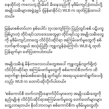
နေထိုင်တဲ့ ကလေး(၄)ဦးမိခင် မီးနေသည်ကို မုဒိမ်းကျင့်ခဲ့တယ်လို့
အမျိုးသမီးများအဖွဲ့ချုပ် (မြန်မာနိုင်ငံ) WLB က ထုတ်ပြန်ထားပါ
တယ်။
မြန်မာစစ်တပ်ဟာ နှစ်ပေါင်း (၇၀)ကျော်ကြာ ပြည်တွင်းစစ် ပဋိပက္ခ
ဖြစ်ပွားတဲ့ တိုင်းရင်းသားဒေသတွေမှာ တိုင်းရင်းသူ အမျိုးသမီးတွေ
ကို မုဒိမ်းကျင့်တာတွေ လိင်ပိုင်းဆိုင်ရာ အကြမ်းဖက်မှုတွေကို စစ်
လက်နက်သဖွယ် အသုံးပြုပြီး ကျူးလွန်ခဲ့ကြောင်း WLB ရဲ့ ထုတ်
ပြန်ချက်မှာ ဖော်ပြထားပါတယ်။
အမျိုးသမီးနဲ့ မိန်းကလေးငယ်တွေအပေါ် ကျူးလွန်လျက်ရှိတဲ့
လိင်ပိုင်းဆိုင်ရာ အကြမ်းဖက်မှုတွေကို စစ်ကောင်စီဘက်က ထိ
ရောက်စွာ စုံစမ်းစစ်ဆေးဖို့နဲ့ ချက်ချင်း အရေးယူဆောင်ရွက်ပေးဖို့
လည်း WLB က တောင်းဆိုလိုက်ပါတယ်။
“စစ်ကောင်စီ တက်လာပြီးနောက်ပိုင်းမှာတော့ အမျိုးသမီးတွေကို
နည်းမျိုးစုံ လိင်ပိုင်းဆိုင်ရာအကြမ်းဖက်မှုတွေ တော်တော်များများ
တွေ့လာရတယ်။ နိုဝင်ဘာလမှာ စစ်ကောင်စီက မုဒိမ်းမှုတွေတိုး