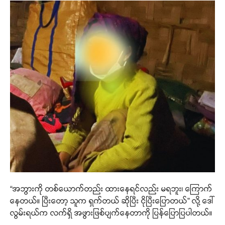
“အဘွားကို တစ်ယောက်တည်း ထားနေရင်လည်း မရဘူး၊ ကြောက်
နေတယ်။ ပြီးတော့ သူက ရှက်တယ် ဆိုပြီး ငိုပြီးပြောတယ်” လို့ ဒေါ်
လွမ်းရယ်က လက်ရှိ အဖွားဖြစ်ပျက်နေတာကို ပြန်ပြောပြပါတယ်။