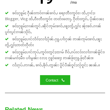
/mo
ၶဝ်ႈႁူမ်ႈ ႁဵၼ်းဢဝ်ၵၢၼ်ၶၢဝ်ႇ၊ ရေႊတီႊဢူဝ်ႊ၊ ထႆႇႁၢင်ႈ၊
Blogger, Vlog ထႆႇဝီႊတီႊဢူဝ်ႊ တတ်းတေႃႇ ႁဵတ်းဢွၵ်ႇ ပိုၼ်ၽႄႈ
ၶဝ်ႈႁူမ်ႈၵၢၼ်တူင်ႉၼိုင်ၸုမ်းၶၢဝ်ႇၽူႈတွႆႇႁွၵ်ႈ ၼႂ်းၶၵ်ႉၵၢၼ်
ပူၵ်းပွင်ၵၢၼ်သိုဝ်ႇ
ၶဝ်ႈႁူမ်ႈပၢင်လႅၵ်ႈလၢႆႈပိုၼ်ႉႁူႉပၢႆးႁၼ် ဢၼ်ၸုမ်းၶၢဝ်ႇၽူႈ
တွႆႇႁွၵ်ႈၸတ်းႁဵတ်း
ၶဝ်ႈႁူမ်ႈပၢင်ဢုပ်ႇဢူဝ်းတွင်ႈထၢမ် ၵဵဝ်ႇၵပ်းငဝ်းလၢႆးၵၢၼ်မိူင်း၊
ၵၢၼ်မၢၵ်ႈမီး၊ ပၢႆးမွၼ်း လႄႈ ႁူဝ်ၶေႃႈ ဢၼ်ၶႂ်ႈႁူႉၶႂ်ႈငိၼ်း။
လႆႈႁပ်ႉဢၢၼ်ႇ ၶၢဝ်ႇၶိုၵ်ႉတွၼ်း ပိူင်ပဵၼ်ဝူင်ႈလႂ်ဝူင်ႈ ၼၼ်ႉ။
Contact
Related News