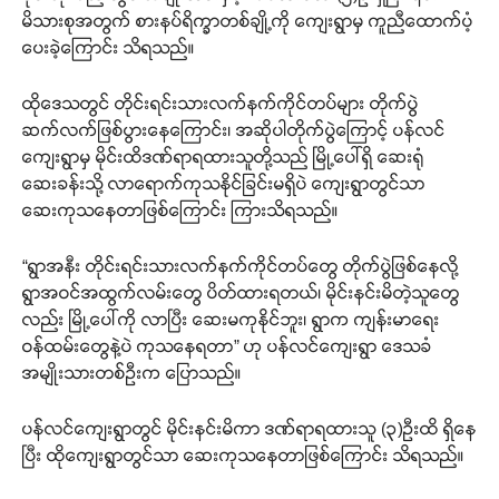
မိသားစုအတွက် စားနပ်ရိက္ခာတစ်ချို့ကို ကျေးရွာမှ ကူညီထောက်ပံ့
ပေးခဲ့ကြောင်း သိရသည်။
ထိုဒေသတွင် တိုင်းရင်းသားလက်နက်ကိုင်တပ်များ တိုက်ပွဲ
ဆက်လက်ဖြစ်ပွားနေကြောင်း၊ အဆိုပါတိုက်ပွဲကြောင့် ပန်လင်
ကျေးရွာမှ မိုင်းထိဒဏ်ရာရထားသူတို့သည် မြို့ပေါ်ရှိ ဆေးရုံ
ဆေးခန်းသို့ လာရောက်ကုသနိုင်ခြင်းမရှိပဲ ကျေးရွာတွင်သာ
ဆေးကုသနေတာဖြစ်ကြောင်း ကြားသိရသည်။
“ရွာအနီး တိုင်းရင်းသားလက်နက်ကိုင်တပ်တွေ တိုက်ပွဲဖြစ်နေလို့
ရွာအဝင်အထွက်လမ်းတွေ ပိတ်ထားရတယ်၊ မိုင်းနင်းမိတဲ့သူတွေ
လည်း မြို့ပေါ်ကို လာပြီး ဆေးမကုနိုင်ဘူး၊ ရွာက ကျန်းမာရေး
ဝန်ထမ်းတွေနဲ့ပဲ ကုသနေရတာ” ဟု ပန်လင်ကျေးရွာ ဒေသခံ
အမျိုးသားတစ်ဦးက ပြောသည်။
ပန်လင်ကျေးရွာတွင် မိုင်းနင်းမိကာ ဒဏ်ရာရထားသူ (၃)ဦးထိ ရှိနေ
ပြီး ထိုကျေးရွာတွင်သာ ဆေးကုသနေတာဖြစ်ကြောင်း သိရသည်။