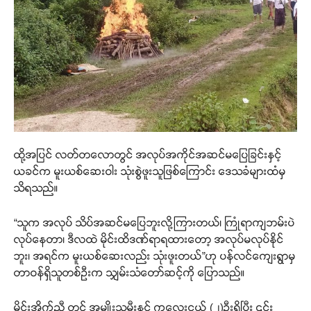
ထို့အပြင် လတ်တလောတွင် အလုပ်အကိုင်အဆင်မပြေခြင်းနှင့်
ယခင်က မူးယစ်ဆေးဝါး သုံးစွဲဖူးသူဖြစ်ကြောင်း ဒေသခံများထံမှ
သိရသည်။
“သူက အလုပ် သိပ်အဆင်မပြေဘူးလို့ကြားတယ်၊ ကြုံရာကျဘမ်းပဲ
လုပ်နေတာ၊ ဒီလထဲ မိုင်းထိဒဏ်ရာရထားတော့ အလုပ်မလုပ်နိုင်
ဘူး၊ အရင်က မူးယစ်ဆေးလည်း သုံးဖူးတယ်”ဟု ပန်လင်ကျေးရွာမှ
တာဝန်ရှိသူတစ်ဦးက သျှမ်းသံတော်ဆင့်ကို ပြောသည်။
မိုင်းအိုက်ညီ တွင် အမျိုးသမီးနှင့် ကလေးငယ် (၂)ဦးရှိပြီး ၎င်း