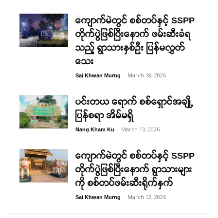
ကျောက်မဲတွင် စစ်တပ်နှင့် SSPP
တိုက်ပွဲဖြစ်ပြီးနောက် ဖမ်းဆီးခံရ
သည့် ရွာသားနှစ်ဦး ပြန်မလွှတ်
သေး
-
March 18, 2026
Sai Khwan Murng
ပင်းတယ ရောက် စစ်ရှောင်အချို့
ပြန်စရာ အိမ်မရှိ
-
March 13, 2026
Nang Kham Ku
ကျောက်မဲတွင် စစ်တပ်နှင့် SSPP
တိုက်ပွဲဖြစ်ပြီးနောက် ရွာသားများ
ကို စစ်တပ်ဖမ်းဆီးရိုက်နှက်
-
March 12, 2026
Sai Khwan Murng