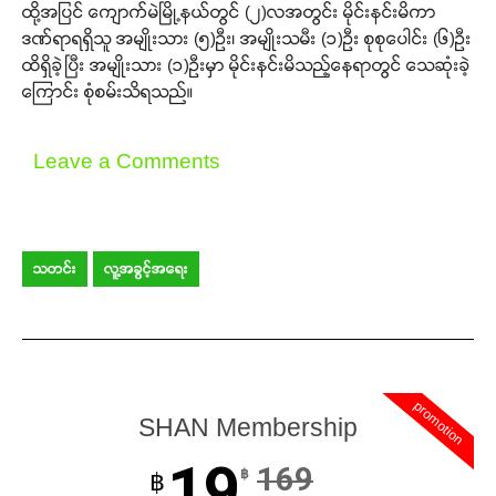
ထို့အပြင် ကျောက်မဲမြို့နယ်တွင် (၂)လအတွင်း မိုင်းနင်းမိကာ
ဒဏ်ရာရရှိသူ အမျိုးသား (၅)ဦး၊ အမျိုးသမီး (၁)ဦး စုစုပေါင်း (၆)ဦး
ထိရှိခဲ့ပြီး အမျိုးသား (၁)ဦးမှာ မိုင်းနင်းမိသည့်နေရာတွင် သေဆုံးခဲ့
ကြောင်း စုံစမ်းသိရသည်။
Support SHAN
Leave a Comments
Your support keeps our voice
strong. Join us today and help
create a future where every story is
heard, every voice counts, and
သတင်း
လူ့အခွင့်အရေး
justice can thrive.
Donate Now
promotion
SHAN Membership
19
169
฿
฿