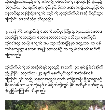
ထိုအမျိုးသားသည် ကျောက်မဲမြို့ ပန်လင်ကျေးရွာတွင် ပြီးခဲ့သည့်
သြဂုတ်လ (၁၃)ရက်နေ့က မိုင်းနင်းမိကာ ဒဏ်ရာရရှိထားသူဖြစ်ပြီး
ပန်လင်ရွာဘုန်းကြီးကျောင်းတွင် ကိုယ့်ကိုယ်ကိုယ်အဆုံးစီရင်သွား
ကြောင်း ဒေသခံထံမှ သိရသည်။
“ရွာဘုန်းကြီးကျောင်းရဲ့ အောက်ထပ်မှာ ကြိုးဆွဲချသေဆုံးနေတာ၊
ဘယ်ချိန်ကတည်းက သေနေတာလဲတော့ မသိဘူး၊ မနက်ပိုင်း
ကိုရင်တွေ ထပြီး ကျောင်းပေါ်သွားတဲ့အချိန်မှာ တွေ့တာ” ဟု ပန်
လင်ကျေးရွာ ဒေသခံ အမျိုးသားတစ်ဦးက သျှမ်းသံတော်ဆင့်ကို
ပြောသည်။
ကိုယ့်ကိုယ်ကိုယ် အဆုံးစီရင်သူသည် အသက် (၃၁)နှစ်ရှိ မိုင်းအိုက်
ညီဖြစ်ပြီး သြဂုတ်လ (၂၄)ရက် မနက်ပိုင်းတွင် အဆုံးစီရင်ခဲ့
ကြောင်း ၎င်းသည် ယခုလအတွင်း လက်ဖက်ခြံအနီး မှိုသွားရှာစဉ်
မိုင်းနင်းမိကာ မျက်လုံးနှင့် ဝမ်းဗိုက်တို့တွင် မိုင်းစထိမှန် ဒဏ်ရာ ရ
ခဲ့သူဖြစ်ကြောင်း သိရသည်။