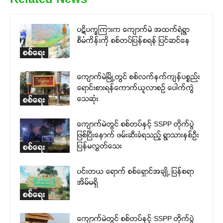
ပဋိပက္ခကြားက ကျောက်မဲ အထက်ရဲရွာ
စီမံကိန်းကို စစ်တပ်ပြန်စရန် ပြင်ဆင်နေ
စစ်ရေး
ကျောက်မဲမြို့တွင် စစ်လက်နက်ကျန်ပစ္စည်း
ရောင်းစားရန်ကောက်ယူလာစဉ် ပေါက်ကွဲ
သေဆုံး
စစ်ရေး
ကျောက်မဲတွင် စစ်တပ်နှင့် SSPP တိုက်ပွဲ
ဖြစ်ပြီးနောက် ဖမ်းဆီးခံရသည့် ရွာသားနှစ်ဦး
ပြန်မလွှတ်သေး
စစ်ရေး
ပင်းတယ ရောက် စစ်ရှောင်အချို့ ပြန်စရာ
အိမ်မရှိ
စစ်ရေး
ကျောက်မဲတွင် စစ်တပ်နှင့် SSPP တိုက်ပွဲ