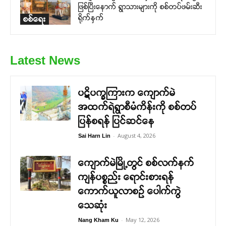
ဖြစ်ပြီးနောက် ရွာသားများကို စစ်တပ်ဖမ်းဆီး
ရိုက်နှက်
စစ်ရေး
Latest News
ပဋိပက္ခကြားက ကျောက်မဲ
အထက်ရဲရွာစီမံကိန်းကို စစ်တပ်
ပြန်စရန် ပြင်ဆင်နေ
-
August 4, 2026
Sai Harn Lin
ကျောက်မဲမြို့တွင် စစ်လက်နက်
ကျန်ပစ္စည်း ရောင်းစားရန်
ကောက်ယူလာစဉ် ပေါက်ကွဲ
သေဆုံး
-
May 12, 2026
Nang Kham Ku