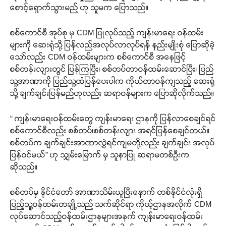
စောင့်ရှောက်သွားမည် ဟု သူမက ပြောသည်။
စစ်ကောင်စီ အုပ်စု မှ CDM ပြုလုပ်သည့် ကျန်းမာရေး ဝန်ထမ်း
များကို ဆေးရုံသို့ ပြန်လည်အလုပ်လာလုပ်ရန် နည်းမျိုးစုံ ပြောဆိုခဲ့
သော်လည်း CDM ဝန်ထမ်းများက စစ်ကောင်စီ အနေဖြင့်
စစ်တန်းလျားတွင် ပြန်ကြပြီး၊ စစ်တပ်တာဝန်ထမ်းဆောင်ပြီး၊ ပြည်
သူ့အာဏာကို ပြည်သူ့ထံပြန်ပေးပါက ကိုယ်တာဝန်ကျသည့် ဆေးရုံ
သို့ ချက်ချင်းပြန်မည်ဟုလည်း ဆရာဝန်များက ပြောဆိုလိုက်သည်။
“ ကျန်းမာရေးဝန်ထမ်းတွေ ကျန်းမာရေး ဌာနကို ပြန်လာစေချင်ရင်
စစ်ကောင်စီလည်း စစ်တပ်၊စစ်တန်းလျား အရင်ပြန်စေချင်တယ်။
စစ်တပ်က ချက်ချင်းအာဏာလွှဲရင်ကျမတို့လည်း ချက်ချင်း အလုပ်
ပြန်ဝင်မယ်” ဟု သျှမ်းမြောက် မှ သူနာပြု ဆရာမတစ်ဦးက
ဆိုသည်။
စစ်တပ်မှ နိုင်ငံတော် အာဏာသိမ်းယူပြီးနောက် တစ်နိုင်ငံလုံးရှိ
ပြည့်သူ့ဝန်ထမ်းတချို့သည် သက်ဆိုင်ရာ ကိုယ့်ဌာနအလိုက် CDM
လုပ်ဆောင်သည့်ဝန်ထမ်းဌာနများအနက် ကျန်းမာရေးဝန်ထမ်း