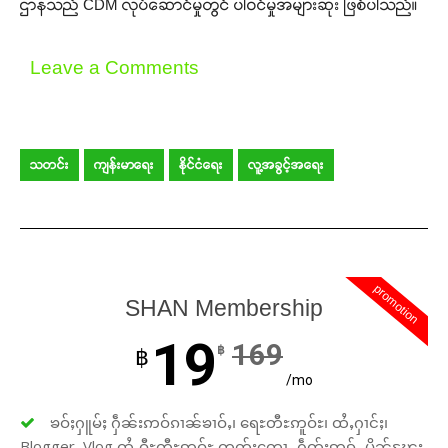
ဌာနသည် CDM လုပ်ဆောင်မှုတွင် ပါဝင်မှုအများဆုံး ဖြစ်ပါသည်။
Leave a Comments
သတင်း
ကျန်းမာရေး
နိုင်ငံရေး
လူ့အခွင့်အရေး
promotion
SHAN Membership
19
169
฿
฿
/mo
ၶဝ်ႈႁူမ်ႈ ႁဵၼ်းဢဝ်ၵၢၼ်ၶၢဝ်ႇ၊ ရေႊတီႊဢူဝ်ႊ၊ ထႆႇႁၢင်ႈ၊
Blogger, Vlog ထႆႇဝီႊတီႊဢူဝ်ႊ တတ်းတေႃႇ ႁဵတ်းဢွၵ်ႇ ပိုၼ်ၽႄႈ