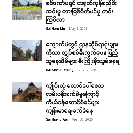
စစ်ကော်မရှင် တရုတ်ကုန်စည်စီး
ဆင်းမှု တားမြစ်ပိတ်ပင်မှု တင်း
ကြပ်လာ
-
May 5, 2026
Sai Harn Lin
ကျောက်မဲတွင် ဌာနဆိုင်ရာရုံးများ
ကိုသာ လျှပ်စစ်မီးကွက်ပေး၊ ပြည်
သူနေအိမ်များ မီးကြိုးခိုးယူခံနေရ
-
May 1, 2026
Sai Khwan Murng
ကျိုင်းတုံ တောင်ပေါ်ဒေသ
လမ်းပန်းခက်ခဲမှုကြောင့်
ကိုယ်ဝန်ဆောင်မိခင်များ
ကျန်းမာရေးခက်ခဲနေ
-
April 30, 2026
Sai Hseng Aai