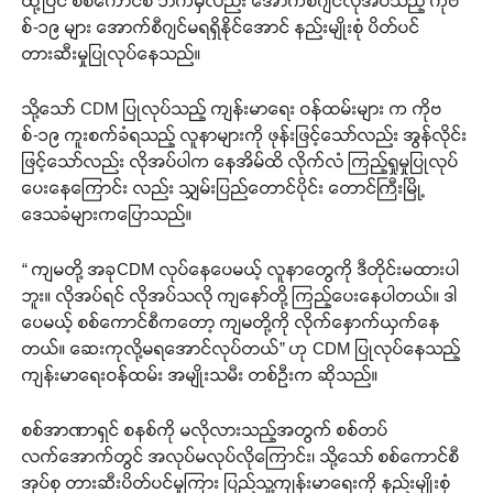
ထို့ပြင် စစ်ကောင်စီ ဘက်မှလည်း အောက်စီဂျင်လိုအပ်သည့် ကိုဗ
စ်-၁၉ များ အောက်စီဂျင်မရရှိနိုင်အောင် နည်းမျိုးစုံ ပိတ်ပင်
တားဆီးမှုပြုလုပ်နေသည်။
သို့သော် CDM ပြုလုပ်သည့် ကျန်းမာရေး ဝန်ထမ်းများ က ကိုဗ
စ်-၁၉ ကူးစက်ခံရသည့် လူနာများကို ဖုန်းဖြင့်သော်လည်း အွန်လိုင်း
ဖြင့်သော်လည်း လိုအပ်ပါက နေအိမ်ထိ လိုက်လံ ကြည့်ရှုမှုပြုလုပ်
ပေးနေကြောင်း လည်း သျှမ်းပြည်တောင်ပိုင်း တောင်ကြီးမြို့
ဒေသခံများကပြောသည်။
“ ကျမတို့ အခုCDM လုပ်နေပေမယ့် လူနာတွေကို ဒီတိုင်းမထားပါ
ဘူး။ လိုအပ်ရင် လိုအပ်သလို ကျနော်တို့ ကြည့်ပေးနေပါတယ်။ ဒါ
ပေမယ့် စစ်ကောင်စီကတော့ ကျမတို့ကို လိုက်နှောက်ယှက်နေ
တယ်။ ဆေးကုလို့မရအောင်လုပ်တယ်” ဟု CDM ပြုလုပ်နေသည့်
ကျန်းမာရေးဝန်ထမ်း အမျိုးသမီး တစ်ဦးက ဆိုသည်။
စစ်အာဏာရှင် စနစ်ကို မလိုလားသည့်အတွက် စစ်တပ်
လက်အောက်တွင် အလုပ်မလုပ်လိုကြောင်း၊ သို့သော် စစ်ကောင်စီ
အုပ်စု တားဆီးပိတ်ပင်မှုကြား ပြည်သူ့ကျန်းမာရေးကို နည်းမျိုးစုံ