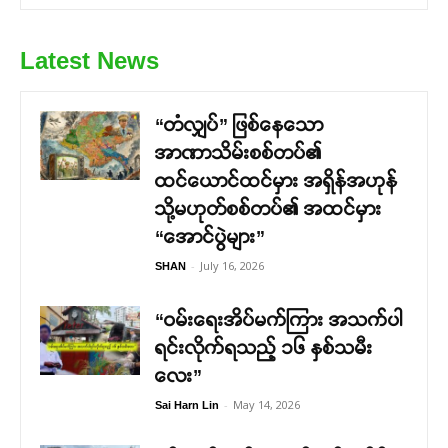
Latest News
“တံလျှပ်” ဖြစ်နေသော
အာဏာသိမ်းစစ်တပ်၏
ထင်ယောင်ထင်မှား အရှိန်အဟုန်
သို့မဟုတ်စစ်တပ်၏ အထင်မှား
“အောင်ပွဲများ”
-
July 16, 2026
SHAN
“ဝမ်းရေးအိပ်မက်ကြား အသက်ပါ
ရင်းလိုက်ရသည့် ၁၆ နှစ်သမီး
လေး”
-
May 14, 2026
Sai Harn Lin