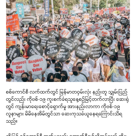
စစ်ကောင်စီ လက်ထက်တွင် မြန်မာတဝှမ်းလုံး နည်းတူ သျှမ်းပြည်
တွင်လည်း ကိုဗစ်-၁၉ ကူးစက်ခံရသူနေ့စဉ်မြင့်တက်လာပြီး ဆေးရုံ
တွင် ကျန်းမာရေးစောင့်ရှောက်မှု အားနည်းလာကာ ကိုဗစ်-၁၉
လူနာများ မိမိနေအိမ်တွင်သာ ဆေးကုသခံယူနေရကြောင်းသိရ
သည်။