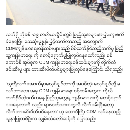
လက်ရှိ ကိုဗစ် -၁၉ တတိယလှိုင်းတွင် ပြည်သူအများအပြားကူးစက်
ခံနေရပြီး၊ သေဆုံးမှုနှုန်းမြင့်တက်လာသည့် အလျောက်
CDMကျန်းမာရေးဝန်ထမ်းများသည် မိမိသက်နိုင်သည့်ဘက်မှ ပြည်
သူ့ကျန်းမာရေး ကို စောင့်ရှောက်မှုပြုလုပ်နေသော်လည်း စစ်
ကောင်စီ အုပ်စုက CDM ကျန်းမာရေးဝန်ထမ်းများကို လိုက်လံ
ဖမ်းဆီးမှု များ၊တားဆီးပိတ်ပင်မှုများပြုလုပ်နေကြောင်း သိရသည်။
“သူတို့လက်အောက်မှာမလုပ်ချင်တာကို အပစ်တဲ့၊ မလုပ်ချင်လို့ မ
လုပ်တာလေ၊ အခု CDM ကျန်းမာရေး ဝန်ထမ်းတွေက ကိုယ်
တတ်နိုင်တဲ့ဖက်ကနေ ပြည်သူတွေရဲ့ ကျန်းမာရေးကို စောင့်ရှောင်
ပေးနေတာကို လည်း ရာဇဝတ်သားတွေလို လိုက်ဖမ်းပြီးတော့
လိုက်တားဆီးပိတ်ပင်နေတာ” ဟု တောင်ကြီး CDM လုပ်နေသည့်
သူနာပြုတစ်ဦးက သျှမ်းသံတော်ဆင့်ကို ပြောသည်။