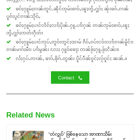
ၶဝ်ႈႁူမ်ႈၵၢၼ်တူင်ႉၼိုင်ၸုမ်းၶၢဝ်ႇၽူႈတွႆႇႁွၵ်ႈ ၼႂ်းၶၵ်ႉၵၢၼ်
ပူၵ်းပွင်ၵၢၼ်သိုဝ်ႇ
ၶဝ်ႈႁူမ်ႈပၢင်လႅၵ်ႈလၢႆႈပိုၼ်ႉႁူႉပၢႆးႁၼ် ဢၼ်ၸုမ်းၶၢဝ်ႇၽူႈ
တွႆႇႁွၵ်ႈၸတ်းႁဵတ်း
ၶဝ်ႈႁူမ်ႈပၢင်ဢုပ်ႇဢူဝ်းတွင်ႈထၢမ် ၵဵဝ်ႇၵပ်းငဝ်းလၢႆးၵၢၼ်မိူင်း၊
ၵၢၼ်မၢၵ်ႈမီး၊ ပၢႆးမွၼ်း လႄႈ ႁူဝ်ၶေႃႈ ဢၼ်ၶႂ်ႈႁူႉၶႂ်ႈငိၼ်း။
လႆႈႁပ်ႉဢၢၼ်ႇ ၶၢဝ်ႇၶိုၵ်ႉတွၼ်း ပိူင်ပဵၼ်ဝူင်ႈလႂ်ဝူင်ႈ ၼၼ်ႉ။
Contact
Related News
“တံလျှပ်” ဖြစ်နေသော အာဏာသိမ်း