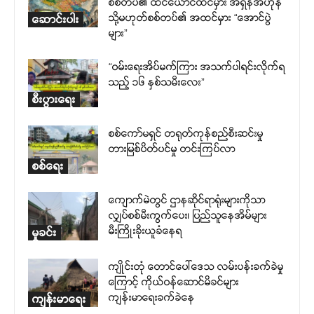
စစ်တပ်၏ ထင်ယောင်ထင်မှား အရှိန်အဟုန်
သို့မဟုတ်စစ်တပ်၏ အထင်မှား “အောင်ပွဲ
ဆောင်းပါး
များ”
“ဝမ်းရေးအိပ်မက်ကြား အသက်ပါရင်းလိုက်ရ
သည့် ၁၆ နှစ်သမီးလေး”
စီးပွားရေး
စစ်ကော်မရှင် တရုတ်ကုန်စည်စီးဆင်းမှု
တားမြစ်ပိတ်ပင်မှု တင်းကြပ်လာ
စစ်ရေး
ကျောက်မဲတွင် ဌာနဆိုင်ရာရုံးများကိုသာ
လျှပ်စစ်မီးကွက်ပေး၊ ပြည်သူနေအိမ်များ
မီးကြိုးခိုးယူခံနေရ
မှုခင်း
ကျိုင်းတုံ တောင်ပေါ်ဒေသ လမ်းပန်းခက်ခဲမှု
ကြောင့် ကိုယ်ဝန်ဆောင်မိခင်များ
ကျန်းမာရေးခက်ခဲနေ
ကျန်းမာရေး