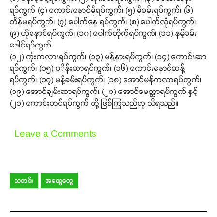
ရပ်ကွက် (၄) ကောင်းနောင်မိုရပ်ကွက်၊ (၅) မိုခမ်းရပ်ကွက်၊ (၆)
တိန်မရပ်ကွက်၊ (၇) ပေါက်နေ ရပ်ကွက်၊ (၈) ပေါက်လုံရပ်ကွက်၊
(၉) ဟိုနောင်ရပ်ကွက်၊ (၁၀) ပေါက်တိုက်ရပ်ကွက်၊ (၁၁) နမ့်ခမ်း
ဖေါင်ရပ်ကွက်
(၁၂) ကုံးကလားရပ်ကွက်၊ (၁၃) မန့်နားရပ်ကွက်၊ (၁၄) ကောင်းဆာ
ရပ်ကွက်၊ (၁၅) ၀ိန်းဆာရပ်ကွက်၊ (၁၆) ကောင်းနောင်ဆန့်
ရပ်ကွက်၊ (၁၇) မန့်ခမ်းရပ်ကွက်၊ (၁၈) အောင်မန်ကလာရပ်ကွက်၊
(၁၉) အောင်ချမ်းဆာရပ်ကွက်၊ (၂၀) အောင်မေတ္တာရပ်ကွက် နှင့်
(၂၁) ကောင်းတပ်ရပ်ကွက် တို့ ဖြစ်ကြသည်ဟု သိရသည်။
Leave a Comments
သတင်း
အထွေထွေ