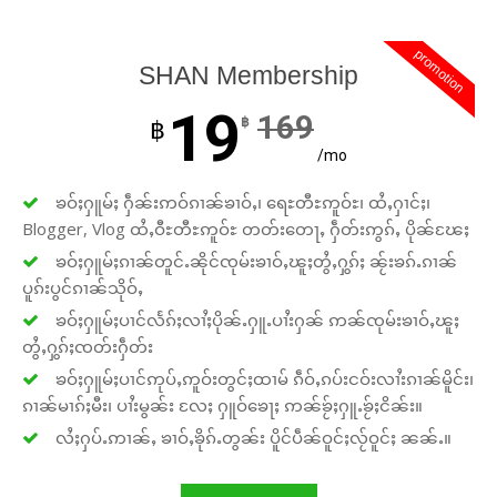
promotion
SHAN Membership
19
169
฿
฿
/mo
ၶဝ်ႈႁူမ်ႈ ႁဵၼ်းဢဝ်ၵၢၼ်ၶၢဝ်ႇ၊ ရေႊတီႊဢူဝ်ႊ၊ ထႆႇႁၢင်ႈ၊
Blogger, Vlog ထႆႇဝီႊတီႊဢူဝ်ႊ တတ်းတေႃႇ ႁဵတ်းဢွၵ်ႇ ပိုၼ်ၽႄႈ
ၶဝ်ႈႁူမ်ႈၵၢၼ်တူင်ႉၼိုင်ၸုမ်းၶၢဝ်ႇၽူႈတွႆႇႁွၵ်ႈ ၼႂ်းၶၵ်ႉၵၢၼ်
ပူၵ်းပွင်ၵၢၼ်သိုဝ်ႇ
ၶဝ်ႈႁူမ်ႈပၢင်လႅၵ်ႈလၢႆႈပိုၼ်ႉႁူႉပၢႆးႁၼ် ဢၼ်ၸုမ်းၶၢဝ်ႇၽူႈ
တွႆႇႁွၵ်ႈၸတ်းႁဵတ်း
ၶဝ်ႈႁူမ်ႈပၢင်ဢုပ်ႇဢူဝ်းတွင်ႈထၢမ် ၵဵဝ်ႇၵပ်းငဝ်းလၢႆးၵၢၼ်မိူင်း၊
ၵၢၼ်မၢၵ်ႈမီး၊ ပၢႆးမွၼ်း လႄႈ ႁူဝ်ၶေႃႈ ဢၼ်ၶႂ်ႈႁူႉၶႂ်ႈငိၼ်း။
လႆႈႁပ်ႉဢၢၼ်ႇ ၶၢဝ်ႇၶိုၵ်ႉတွၼ်း ပိူင်ပဵၼ်ဝူင်ႈလႂ်ဝူင်ႈ ၼၼ်ႉ။