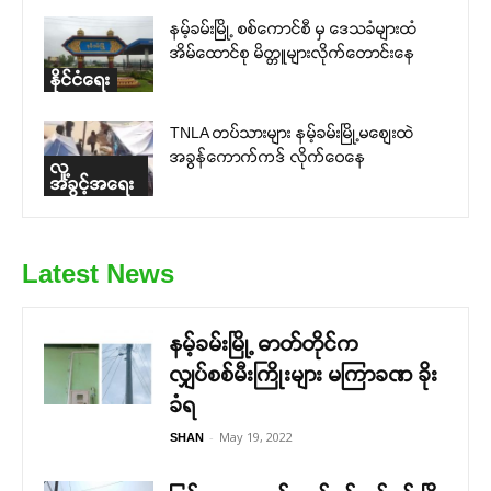
နမ့်ခမ်းမြို့ စစ်ကောင်စီ မှ ဒေသခံများထံ
အိမ်ထောင်စု မိတ္တူများလိုက်တောင်းနေ
နိုင်ငံရေး
TNLA တပ်သားများ နမ့်ခမ်းမြို့မစျေးထဲ
အခွန်ကောက်ကဒ် လိုက်ဝေနေ
လူ့
အခွင့်အရေး
Latest News
နမ့်ခမ်းမြို့ ဓာတ်တိုင်က
လျှပ်စစ်မီးကြိုးများ မကြာခဏ ခိုး
ခံရ
-
May 19, 2022
SHAN