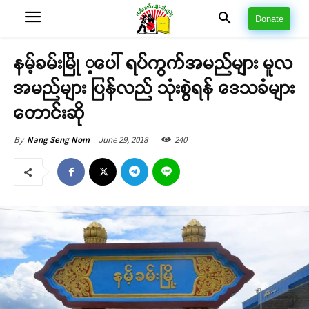
Donate
နမ့်ခမ်းမြို ့ပေါ် ရပ်ကွက်အမည်များ မူလ
အမည်များ ပြန်လည် သုံးစွဲရန် ဒေသခံများ
တောင်းဆို
June 29, 2018
240
By
Nang Seng Nom