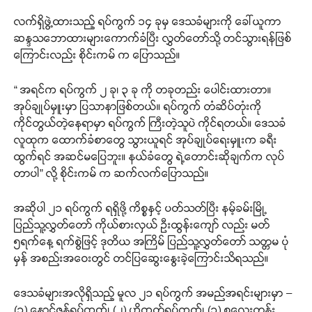
လက်ရှိဖွဲ့ထားသည့် ရပ်ကွက် ၁၄ ခုမှ ဒေသခံများကို ခေါ်ယူကာ
ဆန္ဒသဘောထားများကောက်ခံပြီး လွှတ်တော်သို့ တင်သွားရန်ဖြစ်
ကြောင်းလည်း စိုင်းကမ် က ပြောသည်။
“ အရင်က ရပ်ကွက် ၂ ခု၊ ၃ ခု ကို တခုတည်း ပေါင်းထားတာ။
အုပ်ချုပ်မှူးမှာ ပြသာနာဖြစ်တယ်။ ရပ်ကွက် တံဆိပ်တုံးကို
ကိုင်တွယ်တဲ့နေရာမှာ ရပ်ကွက် ကြီးတဲ့သူပဲ ကိုင်ရတယ်။ ဒေသခံ
လူထုက ထောက်ခံစာတွေ သွားယူရင် အုပ်ချုပ်ရေးမှူးက ခရီး
ထွက်ရင် အဆင်မပြေဘူး။ နယ်ခံတွေ ရဲ့တောင်းဆိုချက်က လုပ်
တာပါ” လို့ စိုင်းကမ် က ဆက်လက်ပြောသည်။
အဆိုပါ ၂၁ ရပ်ကွက် ရရှိဖို့ ကိစ္စနှင့် ပတ်သတ်ပြီး နမ့်ခမ်းမြို့
ပြည်သူ့လွှတ်တော် ကိုယ်စားလှယ် ဦးထွန်းကျော် လည်း မတ်
၅ရက်နေ့ ရက်စွဲဖြင့် ဒုတိယ အကြိမ် ပြည်သူ့လွှတ်တော် သတ္တမ ပုံ
မှန် အစည်းအဝေးတွင် တင်ပြဆွေးနွေးခဲ့ကြောင်းသိရသည်။
ဒေသခံများအလိုရှိသည့် မူလ ၂၁ ရပ်ကွက် အမည်အရင်းများမှာ –
(၁) နောင့်ဇန့်ရပ်ကွက်၊ (၂) ဟိုကတ်ရပ်ကွက်၊ (၃) စလေးတန်း