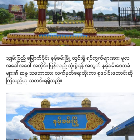
သျှမ်းပြည် မြောက်ပိုင်း နမ့်ခမ်းမြို့ တွင်းရှိ ရပ်ကွက်များအား မူလ
အခေါ်အဝေါ် အတိုင်း ပြန်လည် သုံးစွဲရန် အတွက် နမ့်ခမ်းဒေသခံ
များ၏ ဆန္ဒ သဘောထား လက်မှတ်ရေးထိုးကာ စုပေါင်းတောင်းဆို
ကြသည်ဟု သတင်းရရှိသည်။