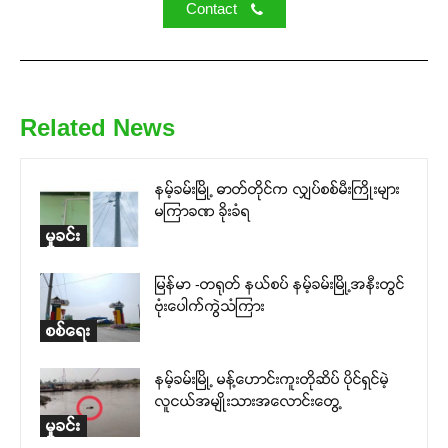
Contact
Related News
နမ့်ခမ်းမြို့ ဓာတ်တိုင်က လျှပ်စစ်မီးကြိုးများ
မကြာခဏ ခိုးခံရ
မှုခင်း
မြန်မာ -တရုတ် နယ်စပ် နမ့်ခမ်းမြို့အနီးတွင်
ဗုံးပေါက်ကွဲသံကြား
စစ်ရေး
နမ့်ခမ်းမြို့ မန့်ဟောင်းကူးတိုဆိပ် ပိုင်ရှင်မဲ့
လူငယ်အမျိုးသားအလောင်းတွေ့
မှုခင်း