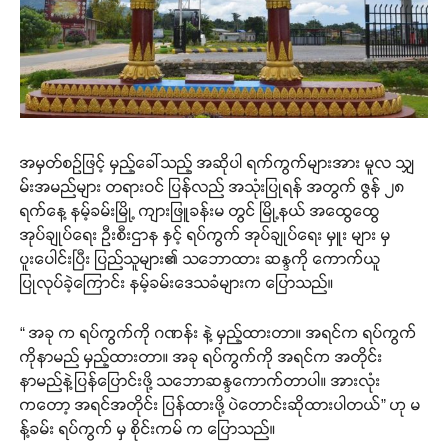
အမှတ်စဉ်ဖြင့် မှည့်ခေါ်သည့် အဆိုပါ ရက်ကွက်များအား မူလ သျှ
မ်းအမည်များ တရားဝင် ပြန်လည် အသုံးပြုရန် အတွက် ဇွန် ၂၈
ရက်နေ့ နမ့်ခမ်းမြို့ ကျားဖြူခန်းမ တွင် မြို့နယ် အထွေထွေ
အုပ်ချုပ်ရေး ဦးစီးဌာန နှင့် ရပ်ကွက် အုပ်ချုပ်ရေး မှူး များ မှ
ပူးပေါင်းပြီး ပြည်သူများ၏ သဘောထား ဆန္ဒကို ကောက်ယူ
ပြုလုပ်ခဲ့ကြောင်း နမ့်ခမ်းဒေသခံများက ပြောသည်။
“ အခု က ရပ်ကွက်ကို ဂဏန်း နဲ့ မှည့်ထားတာ။ အရင်က ရပ်ကွက်
ကိုနာမည် မှည့်ထားတာ။ အခု ရပ်ကွက်ကို အရင်က အတိုင်း
နာမည်နဲ့ပြန်ပြောင်းဖို့ သဘောဆန္ဒကောက်တာပါ။ အားလုံး
ကတော့ အရင်အတိုင်း ပြန်ထားဖို့ ပဲတောင်းဆိုထားပါတယ်” ဟု မ
န့်ခမ်း ရပ်ကွက် မှ စိုင်းကမ် က ပြောသည်။