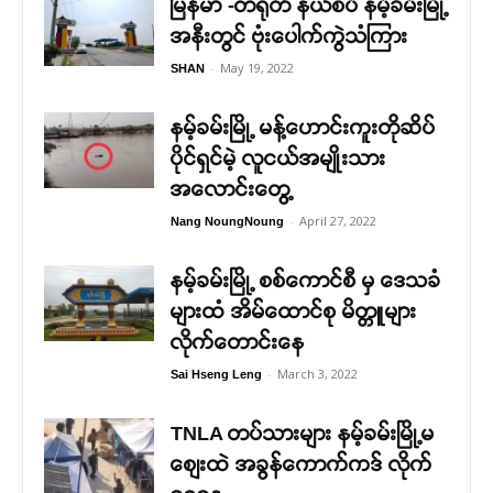
မြန်မာ -တရုတ် နယ်စပ် နမ့်ခမ်းမြို့
အနီးတွင် ဗုံးပေါက်ကွဲသံကြား
-
May 19, 2022
SHAN
နမ့်ခမ်းမြို့ မန့်ဟောင်းကူးတိုဆိပ်
ပိုင်ရှင်မဲ့ လူငယ်အမျိုးသား
အလောင်းတွေ့
-
April 27, 2022
Nang NoungNoung
နမ့်ခမ်းမြို့ စစ်ကောင်စီ မှ ဒေသခံ
များထံ အိမ်ထောင်စု မိတ္တူများ
လိုက်တောင်းနေ
-
March 3, 2022
Sai Hseng Leng
TNLA တပ်သားများ နမ့်ခမ်းမြို့မ
စျေးထဲ အခွန်ကောက်ကဒ် လိုက်