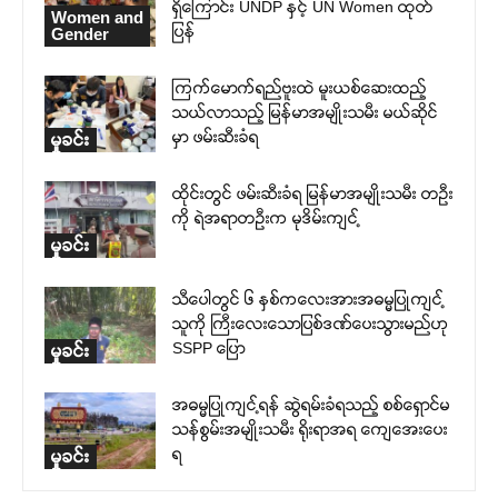
ရှိကြောင်း UNDP နှင့် UN Women ထုတ်
Women and
ပြန်
Gender
ကြက်မောက်ရည်ဗူးထဲ မူးယစ်ဆေးထည့်
သယ်လာသည့် မြန်မာအမျိုးသမီး မယ်ဆိုင်
မှာ ဖမ်းဆီးခံရ
မှုခင်း
ထိုင်းတွင် ဖမ်းဆီးခံရ မြန်မာအမျိုးသမီး တဦး
ကို ရဲအရာတဦးက မုဒိမ်းကျင့်
မှုခင်း
သီပေါတွင် ၆ နှစ်ကလေးအားအဓမ္မပြုကျင့်
သူကို ကြီးလေးသောပြစ်ဒဏ်ပေးသွားမည်ဟု
SSPP ပြော
မှုခင်း
အဓမ္မပြုကျင့်ရန် ဆွဲရမ်းခံရသည့် စစ်ရှောင်မ
သန်စွမ်းအမျိုးသမီး ရိုးရာအရ ကျေအေးပေး
ရ
မှုခင်း