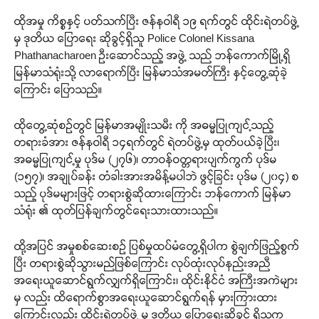
ထိုအမှု ကိစ္စနှင့် ပတ်သက်ပြီး ဇန်နဝါရီ ၁၉ ရက်တွင် ထိုင်းရဲတပ်ဖွဲ့
မှ ဒုတိယ ပြောရေး ဆိုခွင့်ရှိသူ Police Colonel Kissana
Phathanacharoen ဦးဆောင်သည့် အဖွဲ့ သည် ဘန်ကောက်မြို့ရှိ
မြန်မာသံရုံးသို့ လာရောက်ပြီး မြန်မာသံအမတ်ကြီး နှင့်တွေ့ဆုံခဲ့
ကြောင်း ပြောသည်။
ထိုတွေ့ဆုံစဉ်တွင် မြန်မာအမျိုးသမီး ကို အဓမ္မပြုကျင့်သည့်
တရားခံအား ဇန်နဝါရီ ၁၄ရက်တွင် ရဲတပ်ဖွဲ့မှ ထုတ်ပယ်ခဲ့ပြီး၊
အဓမ္မပြုကျင့်မှု ပုဒ်မ (၂၇၆)၊ တာဝန်ဝတ္တရားပျက်ကွက် ပုဒ်မ
(၁၅၇)၊ အချုပ်ခန်း တံခါးအားအမိန့်မပါဘဲ ဖွင့်ခြင်း ပုဒ်မ (၂၀၄) စ
သည့် ပုဒ်မများဖြင့် တရားစွဲဆိုထားကြောင်း ဘန်ကောက် မြန်မာ
သံရုံး ၏ ထုတ်ပြန်ချက်တွင်ရေးသားထားသည်။
ထို့အပြင် အမှုစစ်ဆေးစဉ် ပြစ်မှုထပ်မံတွေ့ရှိပါက စွဲချက်ဖြည့်စွက်
ပြီး တရားစွဲဆိုသွားမည်ဖြစ်ကြောင်း လုပ်ထုံးလုပ်နည်းအညီ
အရေးယူဆောင်ရွက်လျှက်ရှိကြောင်း၊ ထိုင်းနိုင်ငံ အကြီးအကဲများ
မှ လည်း ထိရောက်စွာအရေးယူဆောင်ရွက်ရန် မှားကြားထား
ကြောင်းလည်း ထိုင်းရဲတပ်ဖွဲ့ မှ ဒုတိယ ပြောရေးဆိုခွင့် ရှိသူက