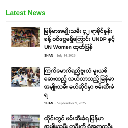
Latest News
မြန်မာအမျိုးသမီး ၄၂ ရာခိုင်နှုန်း
ခန့် ဝင်ငွေမရှိကြောင်း UNDP နှင့်
UN Women ထုတ်ပြန်
-
July 14, 2026
SHAN
ကြက်မောက်ရည်ဗူးထဲ မူးယစ်
ဆေးထည့် သယ်လာသည့် မြန်မာ
အမျိုးသမီး မယ်ဆိုင်မှာ ဖမ်းဆီးခံ
ရ
-
September 9, 2025
SHAN
ထိုင်းတွင် ဖမ်းဆီးခံရ မြန်မာ
အမျိုးသမီး တဦးကို ရဲအရာတဦး