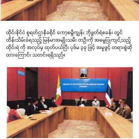
ထိုင်းနိုင်ငံ စူရတ်ဌာနီခရိုင် ကော့စမွီကျွန်း ဘိုဖွတ်ရဲစခန်း တွင်
ထိန်းသိမ်းခံရသည့် မြန်မာအမျိုးသမီး တဦးကို အဓမ္မပြုကျင့်သည့်
ထိုင်းရဲ ကို အလုပ်မှ ထုတ်ပယ်ပြီး ပုဒ်မ ၃ခု ဖြင့် အမှုဖွင့် တရားစွဲဆို
ထားကြောင်း သတင်းရရှိသည်။