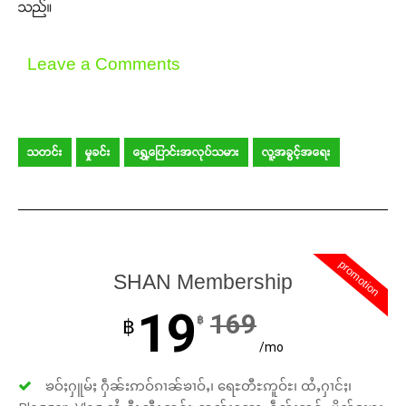
သည်။
Leave a Comments
သတင်း
မှုခင်း
ရွှေ့ပြောင်းအလုပ်သမား
လူ့အခွင့်အရေး
promotion
SHAN Membership
19
169
฿
฿
/mo
ၶဝ်ႈႁူမ်ႈ ႁဵၼ်းဢဝ်ၵၢၼ်ၶၢဝ်ႇ၊ ရေႊတီႊဢူဝ်ႊ၊ ထႆႇႁၢင်ႈ၊