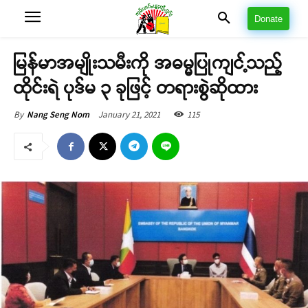
Donate
မြန်မာအမျိုးသမီးကို အဓမ္မပြုကျင့်သည့်
ထိုင်းရဲ ပုဒ်မ ၃ ခုဖြင့် တရားစွဲဆိုထား
January 21, 2021
115
By
Nang Seng Nom