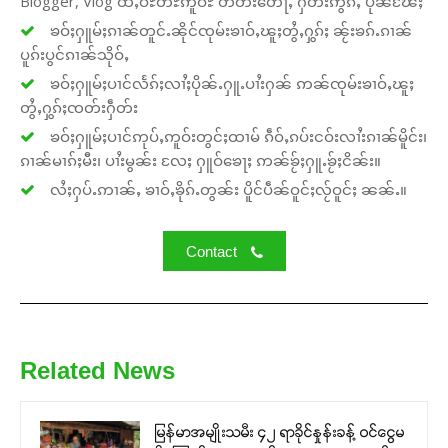
Blogger, Vlog ထႆႇဝီႊတီႊဢူဝ်ႊ တတ်းတေႃႇ ႁဵတ်းဢွၵ်ႇ ပိုၼ်ၽႄႈ
ၶဝ်ႈႁူမ်ႈၵၢၼ်တူင်ႉၼိုင်ၸုမ်းၶၢဝ်ႇၽူႈတွႆႇႁွၵ်ႈ ၼႂ်းၶၵ်ႉၵၢၼ်
ပူၵ်းပွင်ၵၢၼ်သိုဝ်ႇ
ၶဝ်ႈႁူမ်ႈပၢင်လႅၵ်ႈလၢႆႈပိုၼ်ႉႁူႉပၢႆးႁၼ် ဢၼ်ၸုမ်းၶၢဝ်ႇၽူႈ
တွႆႇႁွၵ်ႈၸတ်းႁဵတ်း
ၶဝ်ႈႁူမ်ႈပၢင်ဢုပ်ႇဢူဝ်းတွင်ႈထၢမ် ၵဵဝ်ႇၵပ်းငဝ်းလၢႆးၵၢၼ်မိူင်း၊
ၵၢၼ်မၢၵ်ႈမီး၊ ပၢႆးမွၼ်း လႄႈ ႁူဝ်ၶေႃႈ ဢၼ်ၶႂ်ႈႁူႉၶႂ်ႈငိၼ်း။
လႆႈႁပ်ႉဢၢၼ်ႇ ၶၢဝ်ႇၶိုၵ်ႉတွၼ်း ပိူင်ပဵၼ်ဝူင်ႈလႂ်ဝူင်ႈ ၼၼ်ႉ။
Contact
Related News
မြန်မာအမျိုးသမီး ၄၂ ရာခိုင်နှုန်းခန့် ဝင်ငွေမ