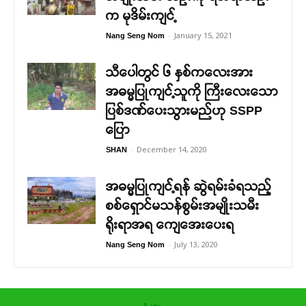
က မုဒိမ်းကျင့်
-
January 15, 2021
Nang Seng Nom
သီပေါတွင် ၆ နှစ်ကလေးအား
အဓမ္မပြုကျင့်သူကို ကြီးလေးသော
ပြစ်ဒဏ်ပေးသွားမည်ဟု SSPP
ပြော
-
December 14, 2020
SHAN
အဓမ္မပြုကျင့်ရန် ဆွဲရမ်းခံရသည့်
စစ်ရှောင်မသန်စွမ်းအမျိုးသမီး
ရိုးရာအရ ကျေအေးပေးရ
-
July 13, 2020
Nang Seng Nom