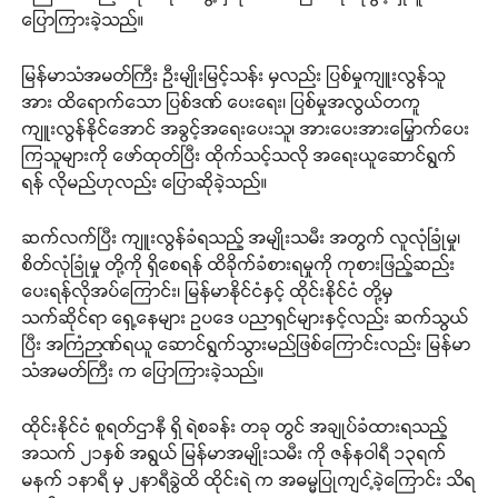
ပြောကြားခဲ့သည်။
မြန်မာသံအမတ်ကြီး ဦးမျိုးမြင့်သန်း မှလည်း ပြစ်မှုကျူးလွန်သူ
အား ထိရောက်သော ပြစ်ဒဏ် ပေးရေး၊ ပြစ်မှုအလွယ်တကူ
ကျူးလွန်နိုင်အောင် အခွင့်အရေးပေးသူ၊ အားပေးအားမြှောက်ပေး
ကြသူများကို ဖော်ထုတ်ပြီး ထိုက်သင့်သလို အရေးယူဆောင်ရွက်
ရန် လိုမည်ဟုလည်း ပြောဆိုခဲ့သည်။
ဆက်လက်ပြီး ကျူးလွန်ခံရသည့် အမျိုးသမီး အတွက် လူလုံခြုံမှု၊
စိတ်လုံခြုံမှု တို့ကို ရှိစေရန် ထိခိုက်ခံစားရမှုကို ကုစားဖြည့်ဆည်း
ပေးရန်လိုအပ်ကြောင်း၊ မြန်မာနိုင်ငံနှင့် ထိုင်းနိုင်ငံ တို့မှ
သက်ဆိုင်ရာ ရှေ့နေများ ဥပဒေ ပညာရှင်များနှင့်လည်း ဆက်သွယ်
ပြီး အကြံဉာဏ်ရယူ ဆောင်ရွက်သွားမည်ဖြစ်ကြောင်းလည်း မြန်မာ
သံအမတ်ကြီး က ပြောကြားခဲ့သည်။
ထိုင်းနိုင်ငံ စူရတ်ဌာနီ ရှိ ရဲစခန်း တခု တွင် အချုပ်ခံထားရသည့်
အသက် ၂၁နှစ် အရွယ် မြန်မာအမျိုးသမီး ကို ဇန်နဝါရီ ၁၃ရက်
မနက် ၁နာရီ မှ ၂နာရီခွဲထိ ထိုင်းရဲ က အဓမ္မပြုကျင့်ခဲ့ကြောင်း သိရ