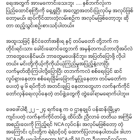
ရေးအတွက် အားမကောင်းသေးဘူး …. နှစ်ဘက်လုံးက
ပြည်ထောင်စုကြီးကို ရှေ့ရှုပြီး အလျှော့အတင်းပြုလုပ်မှ အလုပ်ဖြစ်
တော့မယ်၊ ဆုပ်ကိုင်ထားတဲ့လမ်းစဉ်က အလုပ်မဖြစ်တော့ဘူး ဆို
တာ ထည့်သွင်းစဉ်းစားသင့်ပါတယ်။
အထူးသဖြင့် နိုင်ငံတော်အစိုးရ နှင့် တပ်မတော် တို့ဘက် က
တိုင်းရင်းသား ခေါင်းဆောင်တွေဘက် အမှန်တကယ်ဘာလိုအပ်လဲ
ဘာတွေပေးနိုင်မယ်၊ ဘာတွေမပေးနိုင်ဘူး၊ အပြတ်ပြောဖို့ လိုပါ
တယ်။ မင်းတို့ကိုယ့်ကိုကိုယ်ယုံကြည်မှုအပြည့်နဲ့လာပြီး
လက်မှတ်ထိုးကြပါလို့ပြောပြီး တဘက်ကလဲ စစ်ရေးပြင် ဆင်
လှုပ်ရှားနေတာ၊ စစ်ရေးခြိမ်းခြောက်မှုပြုနေတာ၊ တပ်မတော်က
ပေးတဲ့ မူ ၆ ရပ်ကိုဘဲ အတင်းချပြ နေတာတွေဟာ လက်နက်ကိုင်
တော်လှန်ရေးလုပ်နေတဲ့ တပ်ဖွဲ့တွေကို တွဲခေါ်ရာမရောက်ပါဘူး။
ဖေဖေါ်ဝါရီ ၂၂ – ၂၄ ရက်နေ့ က ဝ ဌာနချုပ် ပန်ဆန်းမြို့မှာ
ကျင်းပတဲ့ လက်နက်ကိုင်တပ်ဖွဲ့ ထိပ်သီး ညီလာခံ တတိယ အကြိမ်
အစည်းဝေးကို ကြည့်ရင် NCA လုပ်ငန်း အလုပ်မဖြစ်တော့ တဲ့
အကြောင်း ၎င်းတို့က ရဲရဲဝင့်ဝင့် ထောက်ပြလာနေပါတယ်။ ဒါဟာ
NCA ခရီး မပေါက်စေတာ၊ NCA ကို NLD က ဦးဆောင်လုပ်လာ