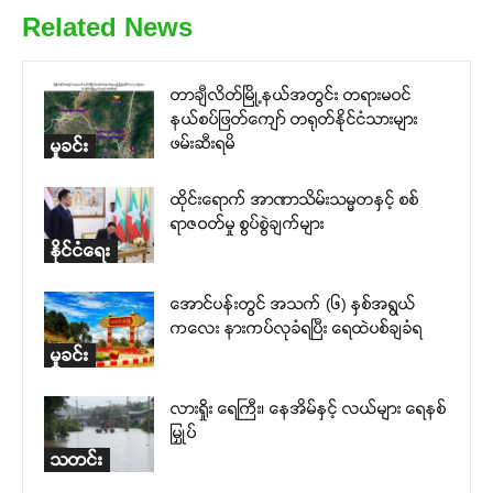
Related News
တာချီလိတ်မြို့နယ်အတွင်း တရားမဝင်
နယ်စပ်ဖြတ်ကျော် တရုတ်နိုင်ငံသားများ
ဖမ်းဆီးရမိ
မှုခင်း
ထိုင်းရောက် အာဏာသိမ်းသမ္မတနှင့် စစ်
ရာဇဝတ်မှု စွပ်စွဲချက်များ
နိုင်ငံရေး
အောင်ပန်းတွင် အသက် (၆) နှစ်အရွယ်
ကလေး နားကပ်လုခံရပြီး ရေထဲပစ်ချခံရ
မှုခင်း
လားရှိုး ရေကြီး၊ နေအိမ်နှင့် လယ်များ ရေနစ်
မြှုပ်
သတင်း