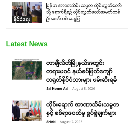
မြန်မာ အာဏာသိမ်း သမ္မတ ထိုင်းလွှတ်တော်
သို့ ရောက်ရှိစဉ် ထိုင်းလွှတ်တော်အမတ်တစ်
ဦး အော်ဟစ် ဆန္ဒပြ
နိုင်ငံရေး
Latest News
တာချီလိတ်မြို့နယ်အတွင်း
တရားမဝင် နယ်စပ်ဖြတ်ကျော်
တရုတ်နိုင်ငံသားများ ဖမ်းဆီးရမိ
-
August 8, 2026
Sai Hseng Aai
ထိုင်းရောက် အာဏာသိမ်းသမ္မတ
နှင့် စစ်ရာဇဝတ်မှု စွပ်စွဲချက်များ
-
August 7, 2026
SHAN