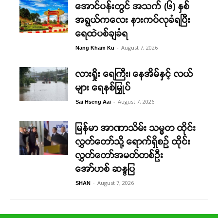
အောင်ပန်းတွင် အသက် (၆) နှစ်
အရွယ်ကလေး နားကပ်လုခံရပြီး
ရေထဲပစ်ချခံရ
-
August 7, 2026
Nang Kham Ku
လားရှိုး ရေကြီး၊ နေအိမ်နှင့် လယ်
များ ရေနစ်မြှုပ်
-
August 7, 2026
Sai Hseng Aai
မြန်မာ အာဏာသိမ်း သမ္မတ ထိုင်း
လွှတ်တော်သို့ ရောက်ရှိစဉ် ထိုင်း
လွှတ်တော်အမတ်တစ်ဦး
အော်ဟစ် ဆန္ဒပြ
-
August 7, 2026
SHAN