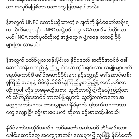
တာ အလုပ်မဖြစ်တာ စတာတွေ ပြသနေပါတယ်။
ဒီ့အတွက် UNFC တောင်းဆိုထားတဲ့ ၈ ချက်ကို နိုင်ငံတော်အစိုးရ
က လိုက်လျောရင် UNFC အဖွဲ့ဝင် တွေ NCA လက်မှတ်ထိုးလာ
မယ်။ NCA လက်မှတ်ထိုးတဲ့ အဖွဲ့တွေ ၈ ဖွဲ့ကနေ တဆင့် ပိုမို
များပြား လာမယ်။
ဒီ့အတွက် မတ်ခ်ျလဆန်းပိုင်းမှာ နိုင်ငံတော် အတိုင်အပင်ခံ ဒေါ်
ဆောင်ဆန်းစုကြည် နဲ့ ညီညွတ်သော တိုင်းရင်းသား လူမျိုးများဖက်
ဒရယ်ကောင်စီ ခေါင်းဆောင်ပိုင်းများ နှင့်တွေ့ရင် ဒေါ်ဆောင်ဆန်း
စုကြည် အနေနဲ့ ‘မိမိကိုယ်မိမိ ယုံကြည်မှုအပြည့်နဲ့ လက်မှတ်လာ
ထိုးကြပါ’ လို့ပြောနေမယ့်အစား ‘သူတို့ဘာလို့ ငါ့ကိုမယုံကြည်တာ
လဲ ယုံကြည်အောင်ငါဘာလုပ်ပြရမှာလဲ၊ သူတို့ဘက်ကကော အ
လျှော့အတင်းလေး ဘာလျှော့ပေးနိုင်မှာလဲ၊ ငါ့ဘက်ကကောဘာ
တွေ လျှော့ပြီး စဉ်းစားပေးမလဲ’ ဆိုတာ စဉ်းစားသင့်ပါတယ်။
နိုင်ငံတော်အတိုင်အပင်ခံ၊ တပ်မတော် အပါအဝင် တိုင်းရင်းသား
ခေါင်းဆောင်တွေ အလျှော့အတင်း လေးများပြုလုပ်ပြီး နိုင်ငံတော်