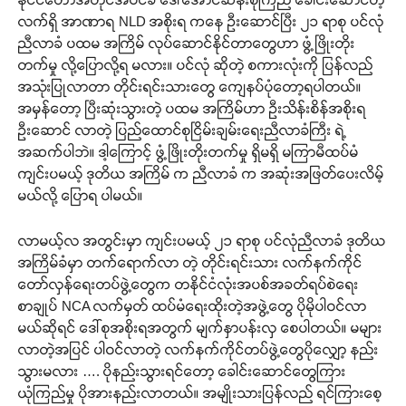
လက်ရှိ အာဏာရ NLD အစိုးရ ကနေ ဦးဆောင်ပြီး ၂၁ ရာစု ပင်လုံ
ညီလာခံ ပထမ အကြိမ် လုပ်ဆောင်နိုင်တာတွေဟာ ဖွံ့ဖြိုးတိုး
တက်မှု လို့ပြောလို့ရ မလား။ ပင်လုံ ဆိုတဲ့ စကားလုံးကို ပြန်လည်
အသုံးပြုလာတာ တိုင်းရင်းသားတွေ ကျေနပ်ပုံတော့ရပါတယ်။
အမှန်တော့ ပြီးဆုံးသွားတဲ့ ပထမ အကြိမ်ဟာ ဦးသိန်းစိန်အစိုးရ
ဦးဆောင် လာတဲ့ ပြည်ထောင်စုငြိမ်းချမ်းရေးညီလာခံကြီး ရဲ့
အဆက်ပါဘဲ။ ဒါ့ကြောင့် ဖွံ့ဖြိုးတိုးတက်မှု ရှိမရှိ မကြာမီထပ်မံ
ကျင်းပမယ့် ဒုတိယ အကြိမ် က ညီလာခံ က အဆုံးအဖြတ်ပေးလိမ့်
မယ်လို့ ပြောရ ပါမယ်။
လာမယ့်လ အတွင်းမှာ ကျင်းပမယ့် ၂၁ ရာစု ပင်လုံညီလာခံ ဒုတိယ
အကြိမ်ခံမှာ တက်ရောက်လာ တဲ့ တိုင်းရင်းသား လက်နက်ကိုင်
တော်လှန်ရေးတပ်ဖွဲ့တွေက တနိုင်ငံလုံးအပစ်အခတ်ရပ်စဲရေး
စာချုပ် NCA လက်မှတ် ထပ်မံရေးထိုးတဲ့အဖွဲ့တွေ ပိုမိုပါဝင်လာ
မယ်ဆိုရင် ဒေါ်စုအစိုးရအတွက် မျက်နှာပန်းလှ စေပါတယ်။ မများ
လာတဲ့အပြင် ပါဝင်လာတဲ့ လက်နက်ကိုင်တပ်ဖွဲ့တွေပိုလျှော့ နည်း
သွားမလား …. ပိုနည်းသွားရင်တော့ ခေါင်းဆောင်တွေကြား
ယုံကြည်မှု ပိုအားနည်းလာတယ်။ အမျိုးသားပြန်လည် ရင်ကြားစေ့