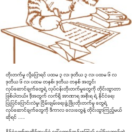
တိုးတက်မှု လို့ပြောရင် ပထမ ၃ လ၊ ဒုတိယ ၃ လ၊ ပထမ ၆ လ
ဒုတိယ ၆ လ၊ ပထမ တနှစ်၊ ဒုတိယ တနှစ် အတွင်း
လုပ်ဆောင်ချက်တွေရဲ့ လုပ်ငန်းတိုးတက်မှုတွေကို တိုင်းထွာတာ
ဖြစ်ပါတယ်။ ဒီ့အတွက် လက်ရှိ အာဏာရ အစိုးရ ရဲ့ နိုင်ငံရေး
ပြုပြင်ပြောင်းလဲမှု၊ ငြိမ်းချမ်းရေးဖွံ့ဖြိုးတိုးတက်မှု တွေရဲ့
လုပ်ဆောင်ချက်တွေကို ဒီကာလ လေးတွေနဲ့ တိုင်းထွာကြည့်မယ်
ဆိုရင် …..
နိုင်ငံတော်အတိုင်အပင်ခံ ဒေါ်အောင်ဆန်းစုကြည် ခေါင်းဆောင်တဲ့