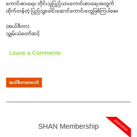
ကောင်းစားရေး၊ တိုင်းသူပြည်သားကောင်းစားရေးအတွက်
ထိုက်တန်တဲ့ ပြည်သူ့ခေါင်းဆောင်ကောင်းတွေဖြစ်ကြပါစေ။
(အယ်ဒီတာ)
သျှမ်းသံတော်ဆင့်
Leave a Comments
အယ်ဒီတာအာဘော်
promotion
SHAN Membership