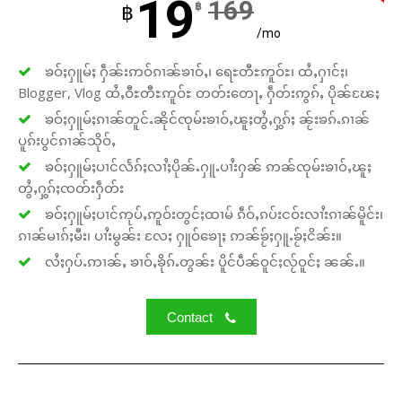
19
169
฿
฿
/mo
ၶဝ်ႈႁူမ်ႈ ႁဵၼ်းဢဝ်ၵၢၼ်ၶၢဝ်ႇ၊ ရေႊတီႊဢူဝ်ႊ၊ ထႆႇႁၢင်ႈ၊
Blogger, Vlog ထႆႇဝီႊတီႊဢူဝ်ႊ တတ်းတေႃႇ ႁဵတ်းဢွၵ်ႇ ပိုၼ်ၽႄႈ
ၶဝ်ႈႁူမ်ႈၵၢၼ်တူင်ႉၼိုင်ၸုမ်းၶၢဝ်ႇၽူႈတွႆႇႁွၵ်ႈ ၼႂ်းၶၵ်ႉၵၢၼ်
ပူၵ်းပွင်ၵၢၼ်သိုဝ်ႇ
ၶဝ်ႈႁူမ်ႈပၢင်လႅၵ်ႈလၢႆႈပိုၼ်ႉႁူႉပၢႆးႁၼ် ဢၼ်ၸုမ်းၶၢဝ်ႇၽူႈ
တွႆႇႁွၵ်ႈၸတ်းႁဵတ်း
ၶဝ်ႈႁူမ်ႈပၢင်ဢုပ်ႇဢူဝ်းတွင်ႈထၢမ် ၵဵဝ်ႇၵပ်းငဝ်းလၢႆးၵၢၼ်မိူင်း၊
ၵၢၼ်မၢၵ်ႈမီး၊ ပၢႆးမွၼ်း လႄႈ ႁူဝ်ၶေႃႈ ဢၼ်ၶႂ်ႈႁူႉၶႂ်ႈငိၼ်း။
လႆႈႁပ်ႉဢၢၼ်ႇ ၶၢဝ်ႇၶိုၵ်ႉတွၼ်း ပိူင်ပဵၼ်ဝူင်ႈလႂ်ဝူင်ႈ ၼၼ်ႉ။
Contact