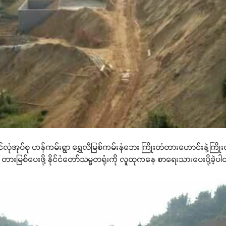
် ဟင်လုံအုပ်စု ဟန်ကမ်းရွာ ရွှေလီမြစ်ကမ်းနံဘေး ကြိုးတံတားဟောင်းနဲ့ကြို
မြစ်ပေးဖို့ နိုင်ငံတော်သမ္မတရုံးကို လူထုကနေ စာရေးသားပေးပို့ခဲ့ပ