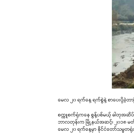
မေလ ၂၀ ရက်နေ့ ရက်စွဲနဲ့ စာပေးပို့ခဲ့တ
စက္ကူစက်ရုံကနေ စွန့်ပစ်မယ့် ဓါတုအဆိပ
ဘာလတုန်းက မြို့နယ်အဆင့်၊ ၂၀၁၈ မတ်လ
မေလ ၂၀ ရက်နေ့မှာ နိုင်ငံတော်သမ္မတရု