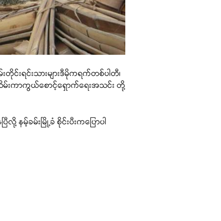
မ်းတိုင်းရင်းသားများဒီမိုကရက်တစ်ပါတီ၊
သိမ်းကာကွယ်စောင့်ရှောက်ရေးအသင်း တို့
နမ့်ခမ်းမြို့ခံ စိုင်းပီးကပြောပါ