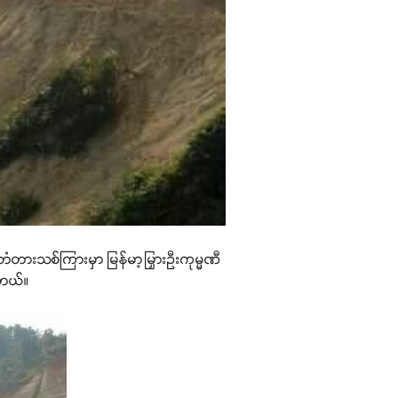
းတံတားသစ်ကြားမှာ မြန်မာ့မြှားဦးကုမ္မဏီ
ါတယ်။