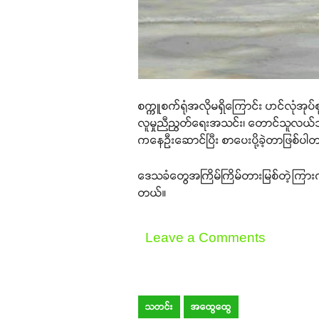
စက္ကူစက်ရုံအလိုမရှိကြောင်း ဟင်လုံအုပ်စ
လူမှုညီညွတ်ရေးအသင်း၊ တောင်သူလယ်သမား
ကနေဦးဆောင်ပြီး စာပေးပို့ခဲ့တာဖြစ်ပါ
ဒေသခံတွေအကြိမ်ကြိမ်တားမြစ်တဲ့ကြားက စက
တယ်။
Leave a Comments
သတင်း
အထွေထွေ