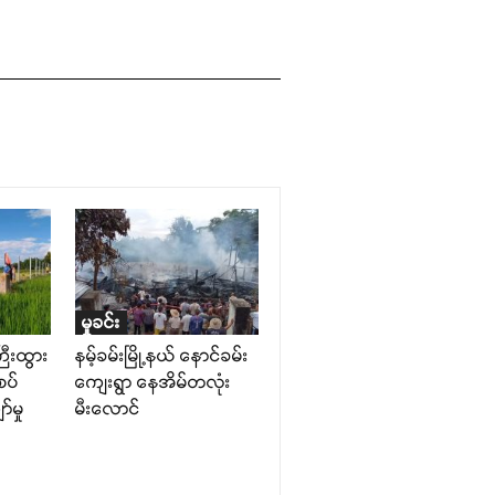
မှုခင်း
ီးထွား
နမ့်ခမ်းမြို့နယ် နောင်ခမ်း
စပ်
ကျေးရွာ နေအိမ်တလုံး
်မှု
မီးလောင်