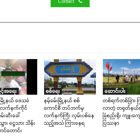
Contact
ွင့်အရေး
စစ်ရေး
ဆောင်းပါး
းမြို့နယ် ဒေသခံ
နမ့်ခမ်းမြို့နယ် စစ်
တစ်ရက်တစ်ခြား ကြ
 လက်နက်ကိုင်
ကောင်စီ တပ်ဘက်မှ
လာတဲ့ တရုတ်နယ်
ဖမ်းဆီးခေါ်
လက်နက်ကြီး လှမ်းပစ်နေ
ခြံစည်းရိုး ကျူးကျော
ွား ငွေသား သိန်း
သည့်အသံ ကြားနေရ
ပြဿနာ
ောင်တောင်း