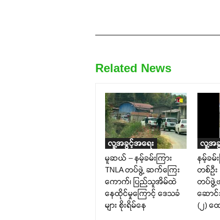
Related News
လူ့အခွင့်အရေး
လူ့အခ
မူဆယ် – နမ့်ခမ်းကြား
နမ့်ခမ်
TNLA တပ်ဖွဲ့ ဆက်ကြေး
တစ်ဦး
ကောက်၊ ပြည်သူအိမ်ထဲ
တပ်ဖွဲ့
နေထိုင်မှုကြောင့် ဒေသခံ
ဆောင်သ
များ စိုးရိမ်နေ
(၂) ထ