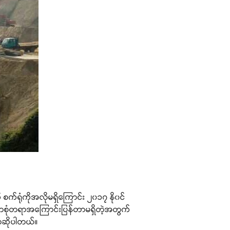
စက်ရုံကိုအလိုမရှိကြောင်း ၂၀၁၇ နို၀င်
် တစုံတရာအကြောင်းပြန်တာမရှိတဲ့အတွက်
ောဆိုပါတယ်။