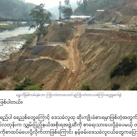
ရွှေလီမြစ်ကမ်းနံဘေး ကြိုးတံတားဟောင်းနဲ့ကြိုးတံတားသစ်ကြားစက္ကူစက်ရုံ
ာဖြစ်ပါတယ်။
်ရည်ပါ ရေညစ်တွေကြောင့် ဒေသခံလူထု ဆိုးကျိုးခံစားရမှာဖြစ်တဲ့အတွက် 
တုန်းက သျှမ်းပြည်နယ်အစိုးရအဖွဲ့ဆီကို စာရေးသားပေးပို့ခဲ့ပေမယ့
ံးကိုစာထပ်မံပေးပို့လိုက်တာဖြစ်ကြောင်း နမ့်ခမ်းဒေသခံလူငယ်တွေကပြ