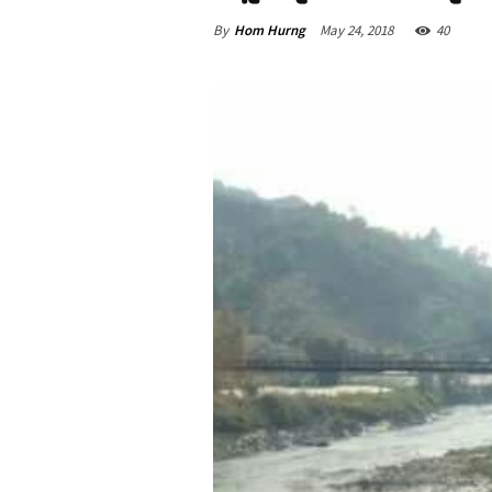
By
Hom Hurng
May 24, 2018
40