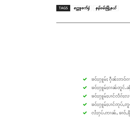
TAGS
စက္ကူစက်ရုံ
နမ့်ခမ်းမြို့နယ်
ၶဝ်ႈႁူမ်ႈ ႁဵၼ်းဢဝ်ၵၢ
ၶဝ်ႈႁူမ်ႈၵၢၼ်တူင်ႉၼိုင
ၶဝ်ႈႁူမ်ႈပၢင်လႅၵ်ႈလၢ
ၶဝ်ႈႁူမ်ႈပၢင်ဢုပ်ႇဢူဝ
လႆႈႁပ်ႉဢၢၼ်ႇ ၶၢဝ်ႇၶိုၵ