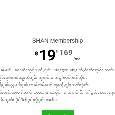
SHAN Membership
19
169
฿
฿
/mo
ၼ်ၶၢဝ်ႇ၊ ရေႊတီႊဢူဝ်ႊ၊ ထႆႇႁၢင်ႈ၊ Blogger, Vlog ထႆႇဝီႊတီႊဢူဝ်ႊ တတ်း
်ၸုမ်းၶၢဝ်ႇၽူႈတွႆႇႁွၵ်ႈ ၼႂ်းၶၵ်ႉၵၢၼ်ပူၵ်းပွင်ၵၢၼ်သိုဝ်ႇ
ႆႈပိုၼ်ႉႁူႉပၢႆးႁၼ် ဢၼ်ၸုမ်းၶၢဝ်ႇၽူႈတွႆႇႁွၵ်ႈၸတ်းႁဵတ်း
်းတွင်ႈထၢမ် ၵဵဝ်ႇၵပ်းငဝ်းလၢႆးၵၢၼ်မိူင်း၊ ၵၢၼ်မၢၵ်ႈမီး၊ ပၢႆးမွၼ်း လႄႈ ႁူဝ
်ႉတွၼ်း ပိူင်ပဵၼ်ဝူင်ႈလႂ်ဝူင်ႈ ၼၼ်ႉ။