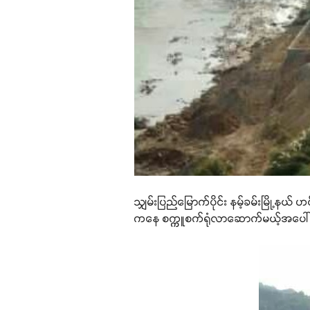
သျှမ်းပြည်မြောက်ပိုင်း နမ့်ခမ်းမြို့နယ
ကနေ စက္ကူစက်ရုံလာဆောက်မယ့်အပေါ် တား