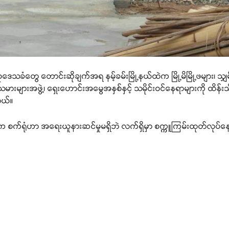
ုဒေသခံတွေ တောင်းဆိုချက်အရ နမ့်ခမ်းမြို့နယ်ထဲက မြို့မိမြို့ဖများ၊ သျှ
များအဖွဲ့၊ ရှေးဟောင်းအမွေအနှစ်နှင့် သမိုင်းဝင်နေရာများကို ထိန်း
တယ်။
်ရုံဟာ အရေးယူနားဆင်မှုမရှိဘဲ လက်ရှိမှာ စက္ကူကြမ်းထုတ်လုပ်နေပြီလို့ 