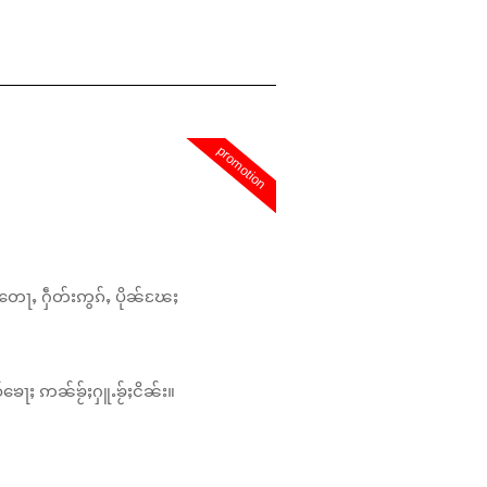
promotion
တေႃႇ ႁဵတ်းဢွၵ်ႇ ပိုၼ်ၽႄႈ
်ၶေႃႈ ဢၼ်ၶႂ်ႈႁူႉၶႂ်ႈငိၼ်း။