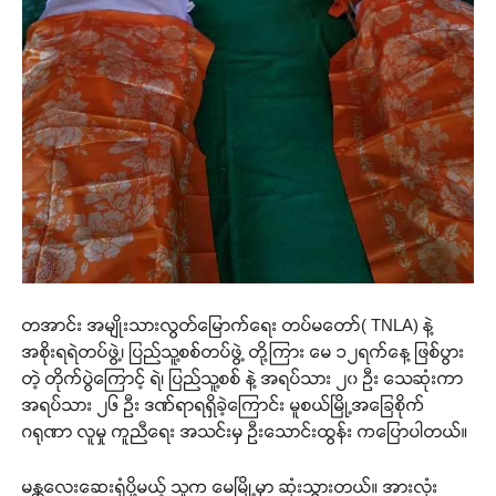
တအာင်း အမျိုးသားလွတ်မြောက်ရေး တပ်မတော်( TNLA) နဲ့
အစိုးရရဲတပ်ဖွဲ့၊ ပြည်သူ့စစ်တပ်ဖွဲ့ တို့ကြား မေ ၁၂ရက်နေ့ ဖြစ်ပွား
တဲ့ တိုက်ပွဲကြောင့် ရဲ၊ ပြည်သူ့စစ် နဲ့ အရပ်သား ၂၀ ဦး သေဆုံးကာ
အရပ်သား ၂၆ ဦး ဒဏ်ရာရရှိခဲ့ကြောင်း မူစယ်မြို့အခြေစိုက်
ဂရုဏာ လူမှု ကူညီရေး အသင်းမှ ဦးသောင်းထွန်း ကပြောပါတယ်။
မန္တလေးဆေးရုံပို့မယ့် သူက မေမြို့မှာ ဆုံးသွားတယ်။ အားလုံး