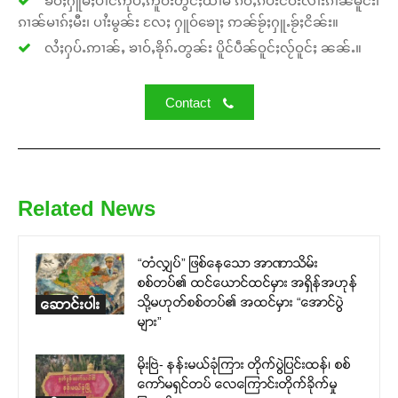
ၶဝ်ႈႁူမ်ႈပၢင်ဢုပ်ႇဢူဝ်းတွင်ႈထၢမ် ၵဵဝ်ႇၵပ်းငဝ်းလၢႆးၵၢၼ်မိူင်း၊
ၵၢၼ်မၢၵ်ႈမီး၊ ပၢႆးမွၼ်း လႄႈ ႁူဝ်ၶေႃႈ ဢၼ်ၶႂ်ႈႁူႉၶႂ်ႈငိၼ်း။
လႆႈႁပ်ႉဢၢၼ်ႇ ၶၢဝ်ႇၶိုၵ်ႉတွၼ်း ပိူင်ပဵၼ်ဝူင်ႈလႂ်ဝူင်ႈ ၼၼ်ႉ။
Contact
Related News
“တံလျှပ်” ဖြစ်နေသော အာဏာသိမ်း
စစ်တပ်၏ ထင်ယောင်ထင်မှား အရှိန်အဟုန်
သို့မဟုတ်စစ်တပ်၏ အထင်မှား “အောင်ပွဲ
ဆောင်းပါး
များ”
မိုးဗြဲ- နန်းမယ်ခုံကြား တိုက်ပွဲပြင်းထန်၊ စစ်
ကော်မရှင်တပ် လေကြောင်းတိုက်ခိုက်မှု