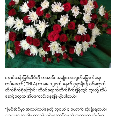
နောင်ယန်းမြစ်ဆိပ်ကို တအာင်း အမျိုးသားလွတ်မြောက်ရေး
တပ်မတော်( TNLA) က မေ ၁၂ရက် မနက် ၄နာရီခန့် ဝင်ရောက်
တိုက်ခိုက်ခဲ့ကြောင်း ထိုဝင်ရောက်တိုက်ခိုက်ချိန်တွင် ကူးတို့ ဆိပ်
စောင့်တွေက အိပ်ကောင်းနေချိန်ဖြစ်ပါတယ်။
“ မြစ်ဆိပ်မှာ အလုပ်လုပ်နေတဲ့ လူငယ် ၄ ယောက် ဆုံးရှုံးရတယ်။
သာသနာ အကျိုး တာဝန်ထမ်းဆောင်နေတဲ့ ဆရာတွေ ဆုံးရှုံးရ