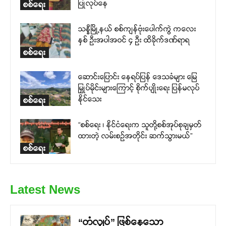
ပြုလုပ်နေ
စစ်ရေး
သန္နီမြို့နယ် စစ်ကျန်ဗုံးပေါက်ကွဲ ကလေး
နှစ် ဦးအပါအဝင် ၄ ဦး ထိခိုက်ဒဏ်ရာရ
စစ်ရေး
ဆောင်းပြောင်း နေရပ်ပြန် ဒေသခံများ မြေ
မြှုပ်မိုင်းများကြောင့် စိုက်ပျိုးရေး ပြန်မလုပ်
နိုင်သေး
စစ်ရေး
“စစ်ရေး ၊ နိုင်ငံရေးက သူတို့စစ်အုပ်စုချမှတ်
ထားတဲ့ လမ်းစဉ်အတိုင်း ဆက်သွားမယ်”
စစ်ရေး
Latest News
“တံလျှပ်” ဖြစ်နေသော