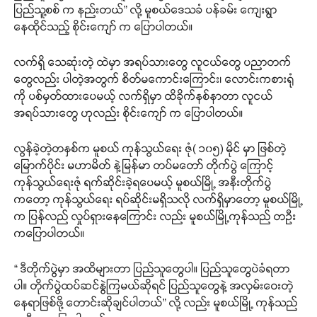
ပြည်သူ့စစ် က နည်းတယ်” လို့ မူစယ်ဒေသခံ ပန်ခမ်း ကျေးရွာ
နေထိုင်သည့် စိုင်းကျော် က ပြောပါတယ်။
လက်ရှိ သေဆုံးတဲ့ ထဲမှာ အရပ်သားတွေ လူငယ်တွေ ပညာတက်
တွေလည်း ပါတဲ့အတွက် စိတ်မကောင်းကြောင်း၊ လောင်းကစားရုံ
ကို ပစ်မှတ်ထားပေမယ့် လက်ရှိမှာ ထိခိုက်နစ်နာတာ လူငယ်
အရပ်သားတွေ ဟုလည်း စိုင်းကျော် က ပြောပါတယ်။
လွန်ခဲ့တဲ့တနှစ်က မူစယ် ကုန်သွယ်ရေး ဇုံ( ၁၀၅) မိုင် မှာ ဖြစ်တဲ့
မြောက်ပိုင်း မဟာမိတ် နဲ့မြန်မာ တပ်မတော် တိုက်ပွဲ ကြောင့်
ကုန်သွယ်ရေးဇုံ ရက်ဆိုင်းခဲ့ရပေမယ့် မူစယ်မြို့ အနီးတိုက်ပွဲ
ကတော့ ကုန်သွယ်ရေး ရပ်ဆိုင်းမရှိသလို လက်ရှိမှာတော့ မူစယ်မြို့
က ပြန်လည် လှုပ်ရှားနေကြောင်း လည်း မူစယ်မြို့ကုန်သည် တဦး
ကပြောပါတယ်။
“ ဒီတိုက်ပွဲမှာ အထိများတာ ပြည်သူတွေပါ။ ပြည်သူတွေပဲခံရတာ
ပါ။ တိုက်ပွဲထပ်ဆင်နွဲကြမယ်ဆိုရင် ပြည်သူတွေနဲ့ အလှမ်းဝေးတဲ့
နေရာဖြစ်ဖို့ တောင်းဆိုချင်ပါတယ်” လို့ လည်း မူစယ်မြို့ ကုန်သည်