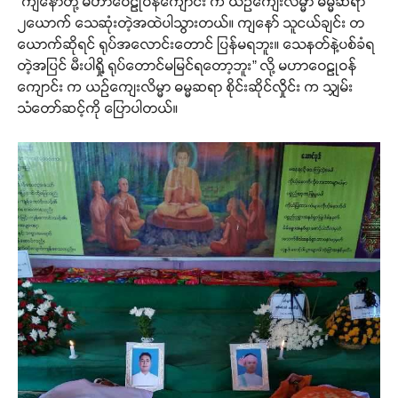
“ကျနော်တို့ မဟာဝေဠုဝန်ကျောင်း က ယဉ်ကျေးလိမ္မာ ဓမ္မဆရာ
၂ယောက် သေဆုံးတဲ့အထဲပါသွားတယ်။ ကျနော် သူငယ်ချင်း တ
ယောက်ဆိုရင် ရုပ်အလောင်းတောင် ပြန်မရဘူး။ သေနတ်နဲ့ပစ်ခံရ
တဲ့အပြင် မီးပါရှို့ ရုပ်တောင်မမြင်ရတော့ဘူး” လို့ မဟာဝေဠုဝန်
ကျောင်း က ယဉ်ကျေးလိမ္မာ ဓမ္မဆရာ စိုင်းဆိုင်လှိုင်း က သျှမ်း
သံတော်ဆင့်ကို ပြောပါတယ်။