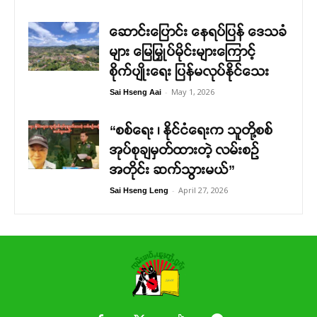
ဆောင်းပြောင်း နေရပ်ပြန် ဒေသခံ
များ မြေမြှုပ်မိုင်းများကြောင့်
စိုက်ပျိုးရေး ပြန်မလုပ်နိုင်သေး
-
May 1, 2026
Sai Hseng Aai
“စစ်ရေး ၊ နိုင်ငံရေးက သူတို့စစ်
အုပ်စုချမှတ်ထားတဲ့ လမ်းစဉ်
အတိုင်း ဆက်သွားမယ်”
-
April 27, 2026
Sai Hseng Leng