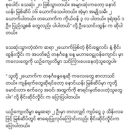
စုပေါင်း သေဆုံး ၂၀ ဖြစ်သွားတယ်။ အများဆုံးကတော့ နောင်
ယန်း မြစ်ဆိပ် ၁၆ ယောက်သေပါတယ်။ အဲ့မှာ အမျိုသမီး ၂
ယောက်ပါတယ်။ တယောက်က ကိုယ်ဝန် ၃ လ ပါတယ်။ ဒုရဲအုပ် ၁
ဦး၊ ပြည်သူ့စစ် တွေလည်း ပါပါတယ်” လို့ ဦးသောင်းထွန်း က ဆိုပါ
တယ်။
သေဆုံးသွားတဲ့ထဲက ဆရာ ၂ယောက်ဖြစ်တဲ့ စိုင်းရွှေလင်း နဲ့ စိုင်း
ထွန်းလှိုင်း က အပတ်စဉ် တနင်္ဂနွေ နေ့ မဟာဝေဠုဝန်ကျောင်း မှာ
ကလေးတွေကို ယဉ်ကျေးလိမ္မာ သင်ကြားပေးနေတဲ့သူတွေပါ။
“ သူတို့ ၂ယောက်က တနင်္ဂနွေနေ့ဆို ကလေးတွေ စာလာသင်
တယ်။ ကျန်ရက်တွေဆိုရင်တော့ နောင်ယန်း မြစ်ဆိပ်မှာ ကူတို့
မောင်းတာ၊ စက်လှေ အဝင်၊ အထွက်ကို စာရင်းမှတ်ပေးတဲ့သူတွေ
ပါ။” လို့ စိုင်းဆိုင်လှိုင်း က ပြောပြပါတယ်။
ယဉ်ကျေးလိမ္မာ ဓမ္မဆရာ ၂ ဦးမှာ တလလျှင် ကျပ်ငွေ ၃ သိန်းလခ
ဖြင့် မြစ်ဆိပ်တွင် စာရေးပြုလုပ်ကြောင်းလည်း စိုင်းဆိုင်လှိုင်းက
ပြောပါတယ်။