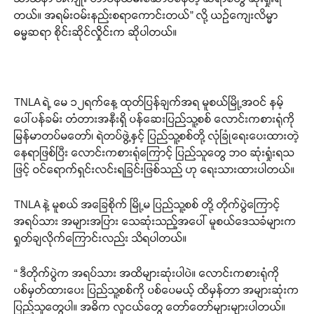
တယ်။ အရမ်းဝမ်းနည်းစရာကောင်းတယ်” လို့ ယဉ်ကျေးလိမ္မာ
ဓမ္မဆရာ စိုင်းဆိုင်လှိုင်းက ဆိုပါတယ်။
TNLA ရဲ့ မေ ၁၂ရက်နေ့ ထုတ်ပြန်ချက်အရ မူစယ်မြို့အဝင် နမ့်
ပေါ်ပန်ခမ်း တံတားအနီးရှိ ပန်ဆေးပြည်သူ့စစ် လောင်းကစားရုံကို
မြန်မာတပ်မတော်၊ ရဲတပ်ဖွဲ့နှင့် ပြည်သူ့စစ်တို့ လုံခြုံရေးပေးထားတဲ့
နေရာဖြစ်ပြီး လောင်းကစားရုံကြောင့် ပြည်သူတွေ ဘဝ ဆုံးရှုံးရသ
ဖြင့် ဝင်ရောက်ရှင်းလင်းရခြင်းဖြစ်သည် ဟု ရေးသားထားပါတယ်။
TNLA နဲ့ မူစယ် အခြေစိုက် မြို့မ ပြည်သူ့စစ် တို့ တိုက်ပွဲကြောင့်
အရပ်သား အများအပြား သေဆုံးသည့်အပေါ် မူစယ်ဒေသခံများက
ရှုတ်ချလိုက်ကြောင်းလည်း သိရပါတယ်။
“ ဒီတိုက်ပွဲက အရပ်သား အထိများဆုံးပါပဲ။ လောင်းကစားရုံကို
ပစ်မှတ်ထားပေး ပြည်သူ့စစ်ကို ပစ်ပေမယ့် ထိမှန်တာ အများဆုံးက
ပြည်သူတွေပါ။ အဓိက လူငယ်တွေ တော်တော်များများပါတယ်။