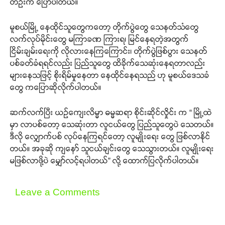
တဦးက ပြောပါတယ်။
မူစယ်မြို့ နေထိုင်သူတွေကတော့ တိုက်ပွဲတွေ သေနတ်သံတွေ
လက်လုပ်မိုင်းတွေ မကြာခဏ ကြားရ၊ မြင်နေရတဲ့အတွက်
ငြိမ်းချမ်းရေးကို လိုလားနေကြကြောင်း၊ တိုက်ပွဲဖြစ်ပွား သေနတ်
ပစ်ခတ်ခံရရင်လည်း ပြည်သူတွေ ထိခိုက်သေဆုံးနေရတာလည်း
များနေသဖြင့် စိုးရိမ်မှုနေတာ နေထိုင်နေရသည် ဟု မူစယ်ဒေသခံ
တွေ ကပြောဆိုလိုက်ပါတယ်။
ဆက်လက်ပြီး ယဉ်ကျေးလိမ္မာ ဓမ္မဆရာ စိုင်းဆိုင်လှိုင်း က “ မြို့ထဲ
မှာ လာပစ်တော့ သေဆုံးတာ လူငယ်တွေ ပြည်သူတွေပဲ သေတယ်။
ဒီလို လျှောက်ပစ် လုပ်နေကြရင်တော့ လူမျိုးရေး တွေ ဖြစ်လာနိုင်
တယ်။ အခုဆို ကျနော် သူငယ်ချင်းတွေ သေသွားတယ်။ လူမျိုးရေး
မဖြစ်လာဖို့ပဲ မျှော်လင့်ရပါတယ်” လို့ ထောက်ပြလိုက်ပါတယ်။
Leave a Comments