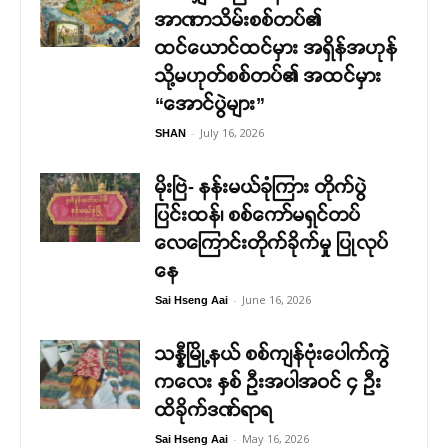
အာဏာသိမ်းစစ်တပ်၏
ထင်ယောင်ထင်မှား အရှိန်အဟုန်
သို့မဟုတ်စစ်တပ်၏ အထင်မှား
“အောင်ပွဲများ”
-
July 16, 2026
SHAN
မိုးဗြဲ- နန်းမယ်ခုံကြား တိုက်ပွဲ
ပြင်းထန်၊ စစ်ကော်မရှင်တပ်
လေကြောင်းတိုက်ခိုက်မှု ပြုလုပ်
နေ
-
June 16, 2026
Sai Hseng Aai
သန္နီမြို့နယ် စစ်ကျန်ဗုံးပေါက်ကွဲ
ကလေး နှစ် ဦးအပါအဝင် ၄ ဦး
ထိခိုက်ဒဏ်ရာရ
-
May 16, 2026
Sai Hseng Aai