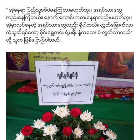
“ အဲ့နေရာ ပြည်သူ့စစ်ပဲနေကြတာမဟုတ်ဘူး။ အရပ်သားတွေ
လည်းနေကြတယ်။ နောက် လောင်းကစားနေရာလည်းမဟုတ်ဘူး။
အဲ့မှာလုပ်နေတဲ့ အရပ်သားတွေလည်း ရှိပါတယ်။ လွှတ်မြောက်လာ
တဲ့သူဆိုရင်တော့ စိုင်းရွှေလင်း ရဲ့မရီး နဲ့ကလေး ပဲ လွှတ်လာတယ်”
လို့ သူက ပြန်ပြောပြပါတယ်။