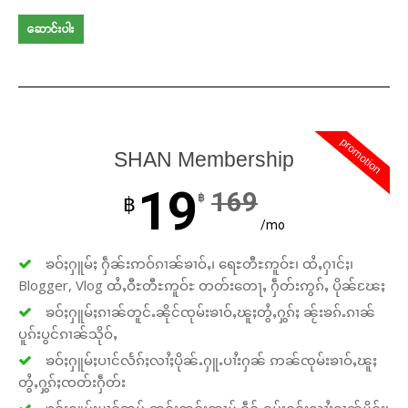
ဆောင်းပါး
promotion
SHAN Membership
19
169
฿
฿
/mo
ၶဝ်ႈႁူမ်ႈ ႁဵၼ်းဢဝ်ၵၢၼ်ၶၢဝ်ႇ၊ ရေႊတီႊဢူဝ်ႊ၊ ထႆႇႁၢင်ႈ၊
Blogger, Vlog ထႆႇဝီႊတီႊဢူဝ်ႊ တတ်းတေႃႇ ႁဵတ်းဢွၵ်ႇ ပိုၼ်ၽႄႈ
ၶဝ်ႈႁူမ်ႈၵၢၼ်တူင်ႉၼိုင်ၸုမ်းၶၢဝ်ႇၽူႈတွႆႇႁွၵ်ႈ ၼႂ်းၶၵ်ႉၵၢၼ်
ပူၵ်းပွင်ၵၢၼ်သိုဝ်ႇ
ၶဝ်ႈႁူမ်ႈပၢင်လႅၵ်ႈလၢႆႈပိုၼ်ႉႁူႉပၢႆးႁၼ် ဢၼ်ၸုမ်းၶၢဝ်ႇၽူႈ
တွႆႇႁွၵ်ႈၸတ်းႁဵတ်း