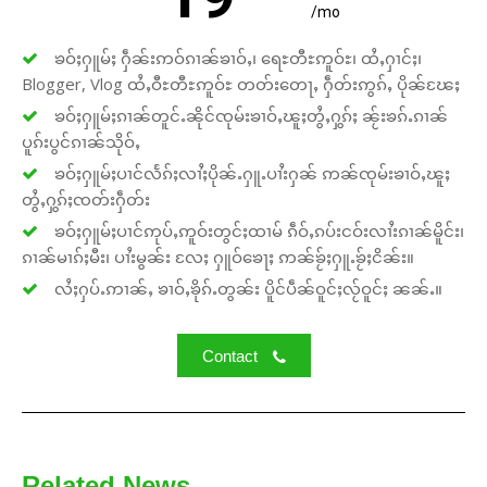
/mo
ၶဝ်ႈႁူမ်ႈ ႁဵၼ်းဢဝ်ၵၢၼ်ၶၢဝ်ႇ၊ ရေႊတီႊဢူဝ်ႊ၊ ထႆႇႁၢင်ႈ၊
Blogger, Vlog ထႆႇဝီႊတီႊဢူဝ်ႊ တတ်းတေႃႇ ႁဵတ်းဢွၵ်ႇ ပိုၼ်ၽႄႈ
ၶဝ်ႈႁူမ်ႈၵၢၼ်တူင်ႉၼိုင်ၸုမ်းၶၢဝ်ႇၽူႈတွႆႇႁွၵ်ႈ ၼႂ်းၶၵ်ႉၵၢၼ်
ပူၵ်းပွင်ၵၢၼ်သိုဝ်ႇ
ၶဝ်ႈႁူမ်ႈပၢင်လႅၵ်ႈလၢႆႈပိုၼ်ႉႁူႉပၢႆးႁၼ် ဢၼ်ၸုမ်းၶၢဝ်ႇၽူႈ
တွႆႇႁွၵ်ႈၸတ်းႁဵတ်း
ၶဝ်ႈႁူမ်ႈပၢင်ဢုပ်ႇဢူဝ်းတွင်ႈထၢမ် ၵဵဝ်ႇၵပ်းငဝ်းလၢႆးၵၢၼ်မိူင်း၊
ၵၢၼ်မၢၵ်ႈမီး၊ ပၢႆးမွၼ်း လႄႈ ႁူဝ်ၶေႃႈ ဢၼ်ၶႂ်ႈႁူႉၶႂ်ႈငိၼ်း။
လႆႈႁပ်ႉဢၢၼ်ႇ ၶၢဝ်ႇၶိုၵ်ႉတွၼ်း ပိူင်ပဵၼ်ဝူင်ႈလႂ်ဝူင်ႈ ၼၼ်ႉ။
Contact
Related News