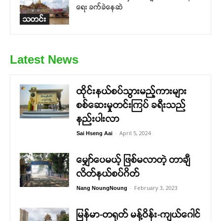
ရေး ခက်ခဲနေဆဲ
သတင်း
Latest News
ထိုင်းနယ်စပ်သွားမည့်ကားများ
စစ်ဆေးမှုတင်းကြပ် ခရီးသည်
နည်းပါးလာ
-
April 5, 2024
Sai Hseng Aai
မျှော်ပေမယ့် ဖြစ်မလာတဲ့ တာချီ
လိတ်နယ်စပ်ဂိတ်
-
February 3, 2023
Nang NoungNoung
မြန်မာ-တရုတ် မန့်ဝိန်း-ကျယ်ဂေါင်