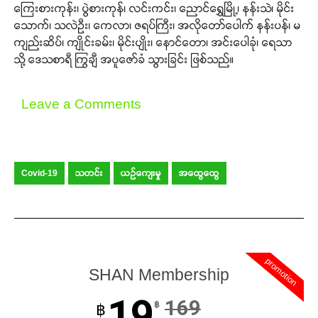
ကြေးစားကုန်း၊ ပွဲစားကုန်၊ လင်းကင်း၊ ညောင်ရွှေမြို့၊ နန်းသဲ၊ မိုင်း
သောက်၊ သလဲဦး၊ ကေလာ၊ ဇရပ်ကြီး၊ အလိုတော်ပေါက် နန်းပန်၊ မ
ကျည်းဆိပ်၊ ကျိုင်းခမ်း၊ မိုင်းပျိုး၊ နောင်တော၊ အင်းပေါခုံ၊ ရေသာ
သို့ ဒေသစာရီ ကြွချီ အပူဇော်ခံ သွားခြင်း ဖြစ်သည်။
Leave a Comments
Covid-19
သတင်း
ယဉ်ကျေးမှု
အထွေထွေ
promotion
SHAN Membership
19
169
฿
฿