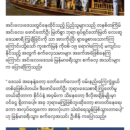
အင်းလေးဒေသတွင်နေထိုင်သည့် ပြည်သူများသည် တနှစ်တကြိမ်
အင်းလေး ဖောင်တော်ဦး မြတ်စွာ ဘုရာ ရုပ်ရှင်တော်မြတ် လေးဆူ
ဒေသစာရီ ကြွချီခြင်းကို သာ အားကိုးပြီး ရှာဖွေစားသောက်ကြ
ကြောင်း၊သို့သော် ကူးစက်မြန် ကိုဗစ်-၁၉ ရောဂါကြောင့် မကျင်းပ
နိုင်သည့် အတွက် စက်လှေသမားများ အခက်အခဲဖြစ်နေကြ
ကြောင်း အင်းလေးဒေသခံ မြန်မာခရီးသွား စက်လှေ အသင်းများ
က ပြောဆိုကြသည်။
“ ဒေသခံ အနေနဲ့တော့ တော်တော်လေးကို ဝမ်းနည်းကြေကွဲဖွယ်
တစ်ခုဖြစ်ပါတယ်။ ဒီဖောင်တော်ဦး ဘုရားဒေသစာရီ ကြွတော်မူ
တယ်ဆိုတာက နိုင်ငံနဲ့ အဝှမ်းက သိနေတော့ ဒီလိုအချိန်မျိုးမှာ
ဝင်ငွေ ရှိတာပေါ့။ အခု ဘုရားမကြွဖြစ်ဘူးဆိုတော့ စားဝတ်နေရေး
ကော အလုပ်တွေကော အားလုံးဟာ သဲထဲရေသွန်ဖြစ်သွားတာပေါ့”
ဟု မြန်မာခရီးသွား စက်လှေအသင်း ဦးစိန် ကပြောသည်။