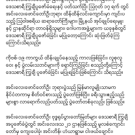
ဒေသစာရီ ကြွချီပူဇော်ခံရေးနှင့် ပတ်သက်ပြီး သြဂုတ် ၁၇ ရက် တွင်
အင်းလေးဖောင်တော်ဦးဘုရား ထိန်ထိန်လင်းကျောင်းမှာ ကျင်းပ
သည့် သြဝါဒစရိယ ဆရာတော်ကြီးများ၊ မြို့နယ် အုပ်ချုပ်ရေးမှူး
နှင့် ဌာနဆိုင်ရာ တာဝန်ရှိသူများ၊ ဂေါပကအဖွဲ့များက ယခုနှစ်တွင်
ဒေသစာရီ ကြွချီပူဇော်ခံခြင်း မပြုတော့ကြောင်း ဆုံးဖြတ်ခဲ့ကြ
ကြောင်းသိရသည်။
ကိုဗစ်-၁၉ ကာကွယ် ထိန်းချုပ်နေသည့် ကာလဖြစ်ခြင်း၊ လူစုလူ
ဝေး နှင့် ပွဲလမ်းသဘင်များကို ရှောင်ကြဉ်ခြင်း စသည်တို့ကြောင့်
ဒေသစာရီ ကြွချီ ပူဇော်ခံခြင်း မပြုရခြင်းဖြစ်ကြောင်း သိရသည်။
အင်းလေးဖောင်တော်ဦး ဘုရားပွဲသည် မြန်မာလူမျိုးသာမက
နိုင်ငံတကာမှ စိတ်ဝင်စားသည့် ပွဲတော်ဖြစ်ပြီး၊ ခရီးသွားဧည့်သည်
များစွာ လာရောက်လည်ပတ်သည့် ပွဲတော်တစ်ခုလည်း ဖြစ်သည်။
အင်းလေးဖောင်တော်ဦး ဗုဒ္ဓရုပ်ပွားတော်မြတ်များ ဒေသစာရီ ကြွချီ
အပူဇော်ခံပွဲတွင် အင်းလေးဒသ ၂၁ ဌာနဖြစ်သည့် မူလစံကျောင်း
တော်မှ ကျေးပေါခုံ၊ အင်းတိန်၊ ဟဲယာရွာမ၊ ငါးဖယ်ချောင်း၊