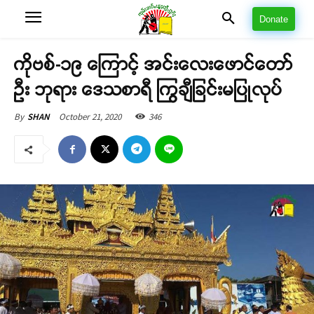
Donate
ကိုဗစ်-၁၉ ကြောင့် အင်းလေးဖောင်တော်
ဦး ဘုရား ဒေသစာရီ ကြွချီခြင်းမပြုလုပ်
October 21, 2020
346
By
SHAN