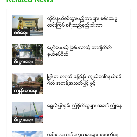
ထိုင်းနယ်စပ်သွားမည့်ကားများ စစ်ဆေးမှု
တင်းကြပ် ခရီးသည်နည်းပါးလာ
စစ်ရေး
မျှော်ပေမယ့် ဖြစ်မလာတဲ့ တာချီလိတ်
နယ်စပ်ဂိတ်
စီးပွားရေး
မြန်မာ-တရုတ် မန့်ဝိန်း-ကျယ်ဂေါင်နယ်စပ်
ဂိတ် အကန့်အသတ်ဖြင့် ဖွင့်
ကျန်းမာရေး
ရွှေလီမြစ်ဝှမ်း ကြံစိုက်သူများ အခက်ကြုံနေ
စီးပွားရေး
အင်းလေး စက်လှေသမားများ စားဝတ်နေ