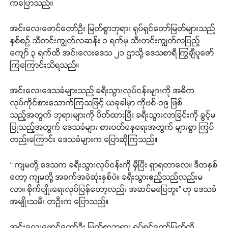
ကပြောသည်။
အင်းလေးဖောင်တော်ဦး မြတ်စွာဘုရား ရုပ်ရှင်တော်မြတ်များသည်
နှစ်စဉ် သီတင်းကျွတ်လဆန်း ၁ ရက်မှ သီးတင်းကျွတ်လပြည့်
ကျော် ၃ ရက်ထိ အင်းလေးဒေသ ၂၁ ဌာသို့ ဒေသစာရီ ကြွချီပူဇော်
ကြကြောင်းသိရသည်။
အင်းလေးဒေသခံများသည် ခရီးသွားလုပ်ငန်းများကို အဓိက
လုပ်ကိုင်စားသောက်ကြသဖြင့် ယခုခါမှာ ကိုဗစ်-၁၉ ဖြစ်
သည့်အတွက် ဘုရားများကို ပိတ်ထားပြီး ခရီးသွားလာခြင်းကို ခွင့်မ
ပြုသည့်အတွက် ဒေသခံများ စားဝတ်နေရေးအတွက် များစွာ ကြပ်
တည်းကြောင်း ဒေသခံများက ပြောဆိုကြသည်။
“ ကျမတို့ ဒေသက ခရီးသွားလုပ်ငန်းကို မှီပြီး ရှာရတာလေ။ ဒီတနှစ်
တော့ ကျမတို့ အခက်အခဲဆုံးနှစ်ပဲ။ ခရီးသွားဧည့်သည်လည်းမ
လာ။ စိုက်ပျိုးရေးလုပ်ပြန်တော့လည်း အဆင်မပြေဘူး” ဟု ဒေသခံ
အမျိုးသမီး တဦးက ပြောသည်။
အင်းလေးဖောင်တော်ဦး မြတ်စွာဘုရား ရုပ်ရှင်တော်မြတ်ကို