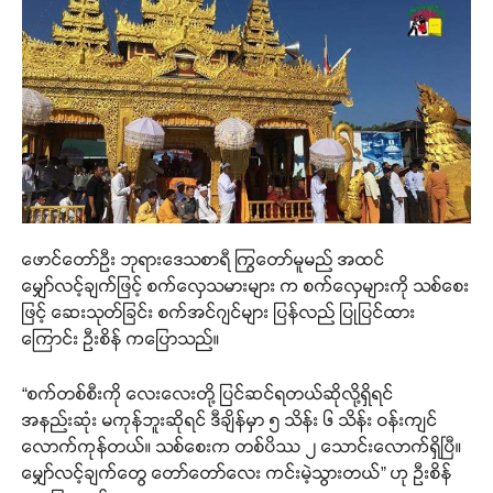
ဖောင်တော်ဦး ဘုရားဒေသစာရီ ကြွတော်မူမည် အထင်
မျှော်လင့်ချက်ဖြင့် စက်လှေသမားများ က စက်လှေများကို သစ်စေး
ဖြင့် ဆေးသုတ်ခြင်း စက်အင်ဂျင်များ ပြန်လည် ပြုပြင်ထား
ကြောင်း ဦးစိန် ကပြောသည်။
“စက်တစ်စီးကို လေးလေးတို့ ပြင်ဆင်ရတယ်ဆိုလို့ရှိရင်
အနည်းဆုံး မကုန်ဘူးဆိုရင် ဒီချိန်မှာ ၅ သိန်း ၆ သိန်း ဝန်းကျင်
လောက်ကုန်တယ်။ သစ်စေးက တစ်ပိဿ ၂ သောင်းလောက်ရှိပြီ။
မျှော်လင့်ချက်တွေ တော်တော်လေး ကင်းမဲ့သွားတယ်” ဟု ဦးစိန်