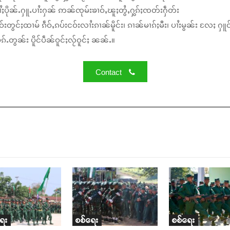
ႆႈပိုၼ်ႉႁူႉပၢႆးႁၼ် ဢၼ်ၸုမ်းၶၢဝ်ႇၽူႈတွႆႇႁွၵ်ႈၸတ်းႁဵတ်း
်းတွင်ႈထၢမ် ၵဵဝ်ႇၵပ်းငဝ်းလၢႆးၵၢၼ်မိူင်း၊ ၵၢၼ်မၢၵ်ႈမီး၊ ပၢႆးမွၼ်း လႄႈ ႁူဝ
်ႉတွၼ်း ပိူင်ပဵၼ်ဝူင်ႈလႂ်ဝူင်ႈ ၼၼ်ႉ။
Contact
ရေး
စစ်ရေး
စစ်ရေး