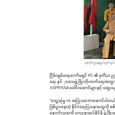
၀မ့်ဟိုင်းဌာနချုပ်တွင်ကျင
ငြိမ်းချမ်းရေးကော်မရှင် PC ၏ ဒုတိယ ဥက္က
ရေး နှင် ့ဒေသဖွံ့ဖြိုးတိုးတက်ရေးအတွက
SSPP/SSA ခေါင်းဆောင်များနှင့် ဆွေးန
“တွေ့ဆုံမှု က အပြုသဘောဆောင်ပါတယ်။ အ
ဖြစ်ပွားနေတဲ့ နိုင်ငံရေးပြသနာတွေကို စစ်ရေ
နောက်လူထုကို ကျေးဇူးဆပ်နိုင်ဖို့ ဖွံ့ဖ