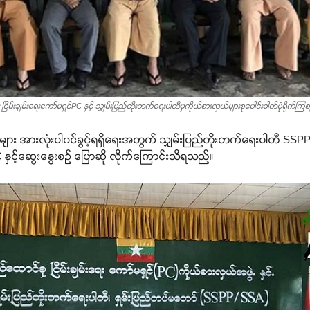
 ငြိမ်းချမ်းရေးကော်မရှင်PC နှင့် သျှမ်းပြည်တိုးတက်ရေးပါတီမှကိုယ်စားလှယ်များစုပေါင်းဓါတ်ပုံရိုက်ကြစ
က်သူများ အားလုံးပါ၀င်ခွင့်ရရှိရေးအတွက် သျှမ်းပြည်တိုးတက်ရေးပါတီ 
C နှင့်ဆွေးနွေးစဉ် ပြောဆို လိုက်ကြောင်းသိရသည်။