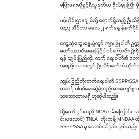
ပြောရေးဆိုခွင့်ရှိသူ ဒုတိယ ဗိုလ်မှူးကြီ
၀မ့်ဟိုင်းဌာနချုပ်သို့ ရောက်ရှိသည့် ဦးသ
တည အိပ်ကာ မေလ ၂ ရက်နေ့ နံနက်ပိုင်း တွ
တွေ့ဆုံဆွေးနွေးပွဲတွင် ကျားဖြူပါတီ ဥက္က
တော်ဆောင်အနေဖြင့်ပါ၀င်ကြောင်း၊ ဦးစိ
ရန် သျှမ်းပြည်တိုး တက် ရေးပါတီ၏ တောင
အစည်းအဝေးတွင် ဦးသိန်းဇော်ထံ တိုက်တ
သျှမ်းပြည်တိုးတက်ရေးပါတီ SSPP/SSA သည
တဆင့် ပါ၀င်ရေးဆွဲခဲ့သည့်အားလျော်စွ
သဘောထားမရှိ ဟုဆိုပါသည်။
သို့သော် ၄င်းသည် NCA လမ်းကြောင်း လက
င်း(ပလောင်) TNLA ၊ ကိုးကန့် MNDAA တိ
SSPP/SSA မှ တောင်းဆိုခြင်း ဖြစ်သည်။