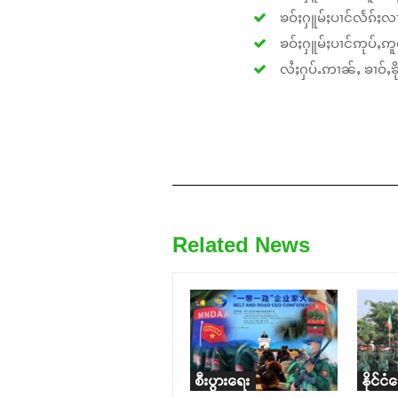
ၶဝ်ႈႁူမ်ႈပၢင်လႅၵ်ႈလၢ
ၶဝ်ႈႁူမ်ႈပၢင်ဢုပ်ႇဢူဝ
လႆႈႁပ်ႉဢၢၼ်ႇ ၶၢဝ်ႇၶိုၵ
Related News
စီးပွားရေး
နိုင်ငံ