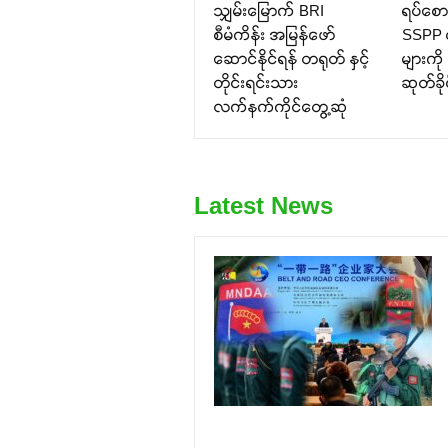
သျှမ်းမြောက် BRI
ရပ်စော
စီမံကိန်း အမြန်ဖော်
SSPP 
ဆောင်နိုင်ရန် တရုတ် နှင့်
များကိ
တိုင်းရင်းသား
ဆုတ်ခို
လက်နက်ကိုင်တွေ့ဆုံ
Latest News