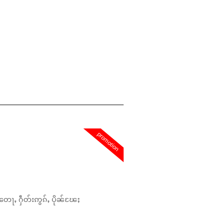
promotion
တေႃႇ ႁဵတ်းဢွၵ်ႇ ပိုၼ်ၽႄႈ