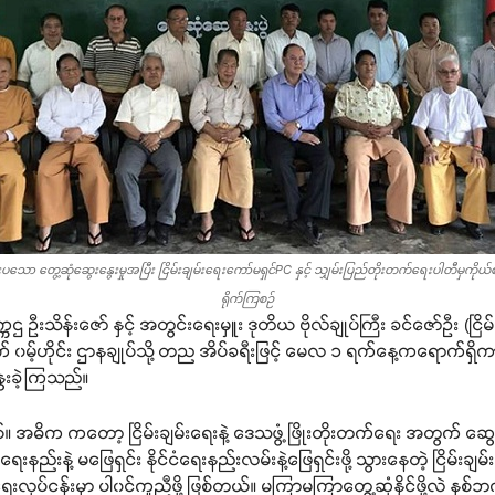
်းပသော တွေ့ဆုံဆွေးနွေးမှုအပြီး ငြိမ်းချမ်းရေးကော်မရှင်PC နှင့် သျှမ်းပြည်တိုးတက်ရေးပါတီမှကိုယ်
ရိုက်ကြစဉ်
ဌ ဦးသိန်းဇော် နှင့် အတွင်းရေးမှူး ဒုတိယ ဗိုလ်ချုပ်ကြီး ခင်ဇော်ဦး (ငြိမ
် ၀မ့်ဟိုင်း ဌာနချုပ်သို့ တည အိပ်ခရီးဖြင့် မေလ ၁ ရက်နေ့ကရောက်ရှိ
ွေးခဲ့ကြသည်။
ဓိက ကတော့ ငြိမ်းချမ်းရေးနဲ့ ဒေသဖွံ့ဖြိုးတိုးတက်ရေး အတွက် ဆွေးနွ
းနည်းနဲ့ မဖြေရှင်း နိုင်ငံရေးနည်းလမ်းနဲ့ဖြေရှင်းဖို့ သွားနေတဲ့ ငြိမ်းချမ်
ြိုးရေးလုပ်ငန်းမှာ ပါ၀င်ကူညီဖို့ ဖြစ်တယ်။ မကြာမကြာတွေ့ဆုံနိုင်ဖို့လ