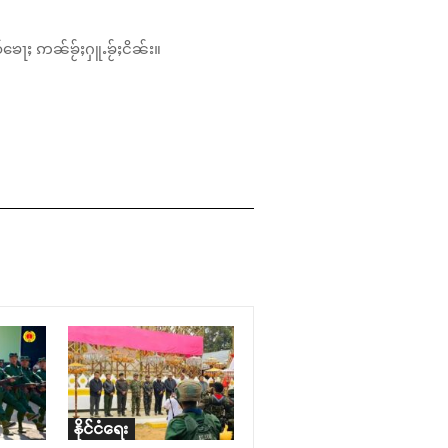
်ၶေႃႈ ဢၼ်ၶႂ်ႈႁူႉၶႂ်ႈငိၼ်း။
နိုင်ငံရေး