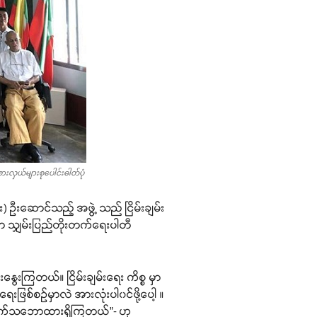
စားလှယ်များစုပေါင်းဓါတ်ပုံ
်း) ဦးဆောင်သည့် အဖွဲ့ သည် ငြိမ်းချမ်း
ကာ သျှမ်းပြည်တိုးတက်ရေးပါတီ
ေးကြတယ်။ ငြိမ်းချမ်းရေး ကိစ္စ မှာ
းရေးဖြစ်စဉ်မှာလဲ အားလုံးပါ၀င်ဖို့ပေါ့ ။
ဲ နှစ်ဘက်သဘောထားရှိကြတယ်”- ဟု