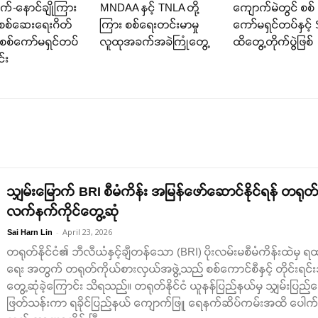
က်-နောင်ချိုကြား
MNDAA နှင့် TNLA တို့
ကျောက်မဲတွင် စစ်
စစ်ဆေးရေးဂိတ်
ကြား စစ်ရေးတင်းမာမှု
ကော်မရှင်တပ်နှင့
ု စစ်ကော်မရှင်တပ်
လူထုအခက်အခဲကြုံတွေ့
ထိတွေ့တိုက်ပွဲဖြစ်
င်း
သျှမ်းမြောက် BRI စီမံကိန်း အမြန်ဖော်ဆောင်နိုင်ရန် တရုတ် န
လက်နက်ကိုင်တွေ့ဆုံ
-
April 23, 2026
Sai Harn Lin
တရုတ်နိုင်ငံ၏ ဘီလီယံနှင့်ချီတန်သော (BRI) ပိုးလမ်းမစီမံကိန်းထဲမ
ရေး အတွက် တရုတ်ကိုယ်စားလှယ်အဖွဲ့သည် စစ်ကောင်စီနှင့် တိုင်းရင်း
တွေ့ဆုံခဲ့ကြောင်း သိရသည်။ တရုတ်နိုင်ငံ ယူနန်ပြည်နယ်မှ သျှမ်းပြည်မြော
ဖြတ်သန်းကာ ရခိုင်ပြည်နယ် ကျောက်ဖြူ ရေနက်ဆိပ်ကမ်းအထိ ပေါက်ရေ