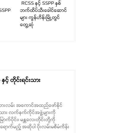
RCSS နှင့် SSPP နှစ်
် SSPP
ဘက်ထိပ်သီးခေါင်ဆောင်
များ ကွန်ဟိန်းမြို့တွင်
တွေ့ဆုံ
ှင့် တိုင်းရင်းသား
ှ ရထားလမ်း အကောင်အထည်ဖော်နိုင်
သား လက်နက်ကိုင်အဖွဲ့များကို
က်ပိုင်း၊ မန္တလေးတိုင်းတို့ကို
ာက်မည့် အဆိုပါ ပိုးလမ်းမစီမံကိန်း