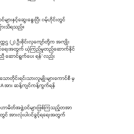
ျားနှင့်ဆွေးနွေးပြီး ၀မ့်ဟိုင်းတွင်
း ကြားသိရသည်။
ဥက္ကဌ (၂) ဦးစိုင်းလှကျော်တို့က အကျိုး
ြင်ရေးအတွက် ယုံကြည်မှုတည်ဆောက်နိုင်
ကူညီ ဆောင်ရွက်ပေး ရန်’ လည်း
ောတိုင်းရင်းသားလူမျိုးများကောင်စီ မှ
CA အား ဆန့်ကျင်ကန့်ကွက်ရန်
း မဟာမိတ်အဖွဲ့ဝင်များဖြစ်ကြသည့်တအာ
းတွင် အားလုံးပါ၀င်ခွင့်ရရေးအတွက်