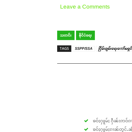
Leave a Comments
သတင်း
နိုင်ငံရေး
TAGS
SSPP/SSA
ငြိမ်းချမ်းရေးကော်မရှင်
ၶဝ်ႈႁူမ်ႈ ႁဵၼ်းဢဝ်ၵၢ
ၶဝ်ႈႁူမ်ႈၵၢၼ်တူင်ႉၼိုင