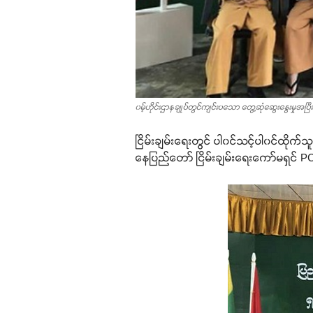
၀မ့်ဟိုင်းဌာနချုပ်တွင်ကျင်းပသော တွေ့ဆုံဆွေးနွေးမှုအပြီး
ငြိမ်းချမ်းရေးတွင် ပါ၀င်သင့်ပါ၀င်ထို
နေပြည်တော် ငြိမ်းချမ်းရေးကော်မရှင် P