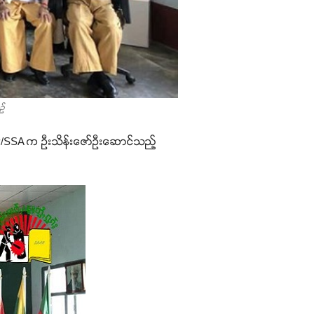
ဉ်
SSPP/SSA က ဦးသိန်းဇော်ဦးဆောင်သည့်