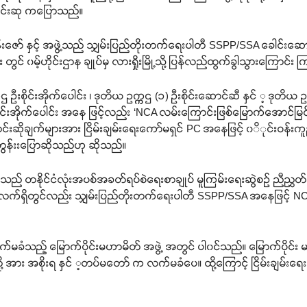
း စိုင်းဆု ကပြောသည်။
ိန်းဇော် နှင့် အဖွဲ့သည် သျှမ်းပြည်တိုးတက်ရေးပါတီ SSPP/SSA ခေါင်းဆောင်မ
င် ၀မ့်ဟိုင်းဌာန ချုပ်မှ လားရှိုးမြို့သို့ ပြန်လည်ထွက်ခွါသွားကြောင်
ဌ ဦးစိုင်းအိုက်ပေါင်း ၊ ဒုတိယ ဥက္ကဌ (၁) ဦးစိုင်းဆောင်ဆီ နှင် ့ ဒုတိယ 
ုင်းအိုက်ပေါင်း အနေ ဖြင့်လည်း ‘NCA လမ်းကြောင်းဖြစ်မြောက်အောင်မ
်းဆိုချက်များအား ငြိမ်းချမ်းရေးကော်မရှင် PC အနေဖြင့် ၀ိုင်းဝန်း
ွန်းးပြောဆိုသည်ဟု ဆိုသည်။
် တနိုင်ငံလုံးအပစ်အခတ်ရပ်စဲရေးစာချုပ် မူကြမ်းရေးဆွဲစဉ် ညီညွှတ်သ
ာ လက်ရှိတွင်လည်း သျှမ်းပြည်တိုးတက်ရေးပါတီ SSPP/SSA အနေဖြင့် N
်မခံသည့် မြောက်ပိုင်းမဟာမိတ် အဖွဲ့ အတွင် ပါ၀င်သည်။ မြောက်ပိုင်
ု့ အား အစိုးရ နှင် ့တပ်မတော် က လက်မခံပေ။ ထို့ကြောင့် ငြိမ်းချမ်းရေ