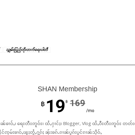
သျှမ်းပြည်တိုးတက်ရေးပါတီ
SHAN Membership
19
169
฿
฿
/mo
ၼ်ၶၢဝ်ႇ၊ ရေႊတီႊဢူဝ်ႊ၊ ထႆႇႁၢင်ႈ၊ Blogger, Vlog ထႆႇဝီႊတီႊဢူဝ်ႊ တတ်း
်ၸုမ်းၶၢဝ်ႇၽူႈတွႆႇႁွၵ်ႈ ၼႂ်းၶၵ်ႉၵၢၼ်ပူၵ်းပွင်ၵၢၼ်သိုဝ်ႇ