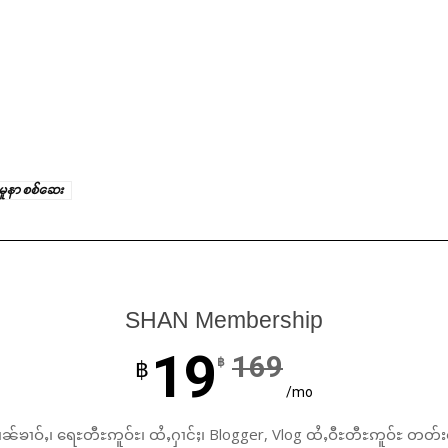
နမူနာ စစ်ဆေး
SHAN Membership
19
169
฿
฿
/mo
ၼ်ၶၢဝ်ႇ၊ ရေႊတီႊဢူဝ်ႊ၊ ထႆႇႁၢင်ႈ၊ Blogger, Vlog ထႆႇဝီႊတီႊဢူဝ်ႊ တတ်း