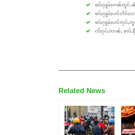
ၶဝ်ႈႁူမ်ႈၵၢၼ်တူင်ႉၼိုင
ၶဝ်ႈႁူမ်ႈပၢင်လႅၵ်ႈလၢ
ၶဝ်ႈႁူမ်ႈပၢင်ဢုပ်ႇဢူဝ
လႆႈႁပ်ႉဢၢၼ်ႇ ၶၢဝ်ႇၶိုၵ
Related News