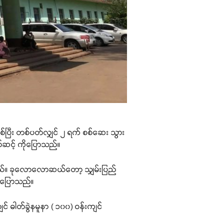
်ဖြစ်ပြီး တစ်ပတ်လျှင် ၂ ရက် စစ်ဆေး သွား
ာ်ဆင့် ကိုပြောသည်။
စ်ရမယ်။ ခုလောလောဆယ်တော့ သျှမ်းပြည်
်းပြောသည်။
င် ဓါတ်ခွဲနမူနာ ( ၁၀၀) ဝန်းကျင်