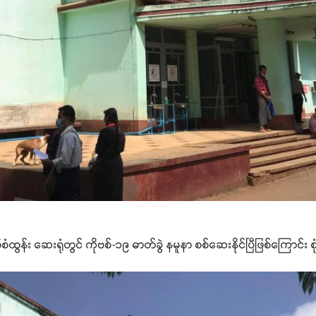
စဝ်စံထွန်း ဆေးရုံတွင် ကိုဗစ်-၁၉ ဓာတ်ခွဲ နမူနာ စစ်ဆေးနိုင်ပြီဖြစ်ကြောင်း 