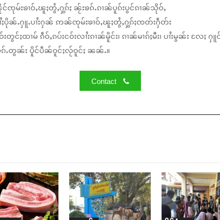
်ၸုမ်းၶၢဝ်ႇၽူႈတွႆႇႁွၵ်ႈ ၼႂ်းၶၵ်ႉၵၢၼ်ပူၵ်းပွင်ၵၢၼ်သိုဝ်ႇ
ႆႈပိုၼ်ႉႁူႉပၢႆးႁၼ် ဢၼ်ၸုမ်းၶၢဝ်ႇၽူႈတွႆႇႁွၵ်ႈၸတ်းႁဵတ်း
်းတွင်ႈထၢမ် ၵဵဝ်ႇၵပ်းငဝ်းလၢႆးၵၢၼ်မိူင်း၊ ၵၢၼ်မၢၵ်ႈမီး၊ ပၢႆးမွၼ်း လႄႈ ႁူဝ
်ႉတွၼ်း ပိူင်ပဵၼ်ဝူင်ႈလႂ်ဝူင်ႈ ၼၼ်ႉ။
Contact