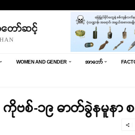
သံတော်ဆင့်
SHAN
WOMEN AND GENDER
အာဘော်
FACT
ကိုဗစ်-၁၉ ဓာတ်ခွဲနမူနာ စစ