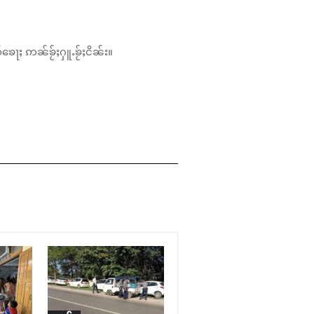
်ၶေႃႈ ဢၼ်ၶႂ်ႈႁူႉၶႂ်ႈငိၼ်း။