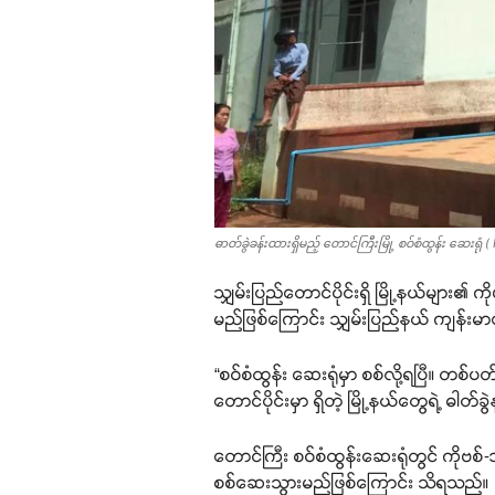
ဓာတ်ခွဲခန်းထားရှိမည့် တောင်ကြီးမြို့ စဝ်စံထွန်း ဆေးရု
သျှမ်းပြည်တောင်ပိုင်းရှိ မြို့နယ်များ၏ 
မည်ဖြစ်ကြောင်း သျှမ်းပြည်နယ် ကျန်းမ
“စဝ်စံထွန်း ဆေးရုံမှာ စစ်လို့ရပြီ။ တ
တောင်ပိုင်းမှာ ရှိတဲ့ မြို့နယ်တွေရဲ့
တောင်ကြီး စဝ်စံထွန်းဆေးရုံတွင် ကိုဗစ်
စစ်ဆေးသွားမည်ဖြစ်ကြောင်း သိရသည်။