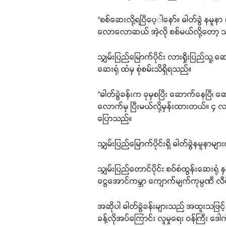
“စစ်ဆေးလို့ရပြီပေ့ါနော်။ ဓါတ်ခွဲ နမ
လောလောဆယ် အဲ့လို စစ်မယ်လို့တော့
သျှမ်းပြည်မြောက်ပိုင်း လားရှိုးပြည်
ဆေးရုံ ထံမှ စုံစမ်းသိရှိရသည်။
“ဓါတ်ခွဲခန်းက ခုမှစပြီး ဆောက်နေပြီ
လောက်မှ ပြီးမယ်လို့မှန်းထားတယ်။ ၄ လမြ
ပြောသည်။
သျှမ်းပြည်မြောက်ပိုင်းရှိ ဓါတ်ခွဲနမူနာမ
သျှမ်းပြည်တောင်ပိုင်း စဝ်စံထွန်းဆေးရုံ 
ငွေအောင်ကမ္ဘာ ကျောက်မျက်ကုမ္ပဏီ လီမီ
အဆိုပါ ဓါတ်ခွဲခန်းများသည် အထူးသဖြင့် က
ခန့်လိုအပ်ကြောင်း လူမှုရေး ဝန်ကြီး ဒေါ