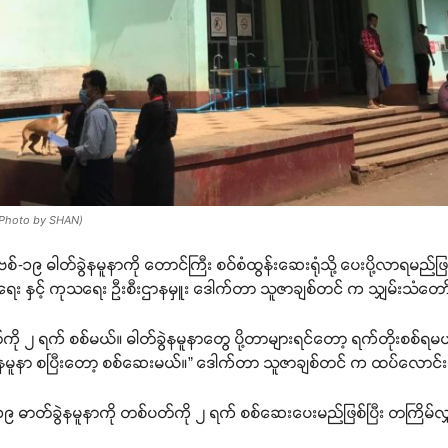
ံ ( Photo by SHAN)
ကိုဗစ်-၁၉ ဓါတ်ခွဲနမူနာကို တောင်ကြီး စဝ်စံထွန်းဆေးရုံသို့ ပေးပို့လာရမည
ာရေး နှင့် ကုသရေး ဦးစီးဌာနမှူး ဒေါက်တာ သူဇာချစ်တင် က သျှမ်းသံတေ
စ်ပတ်ကို ၂ ရက် စစ်မယ်။ ဓါတ်ခွဲနမူနာတွေ ပို့တာများရင်တော့ ရက်တိုးစ
 ဓါတ်ခွဲနမူနာ စပြီးတော့ စစ်ဆေးမယ်။” ဒေါက်တာ သူဇာချစ်တင် က ထပ်လောင
-၁၉ ဓာတ်ခွဲနမူနာကို တစ်ပတ်ကို ၂ ရက် စစ်ဆေးပေးမည်ဖြစ်ပြီး တကြိမ်လျှ