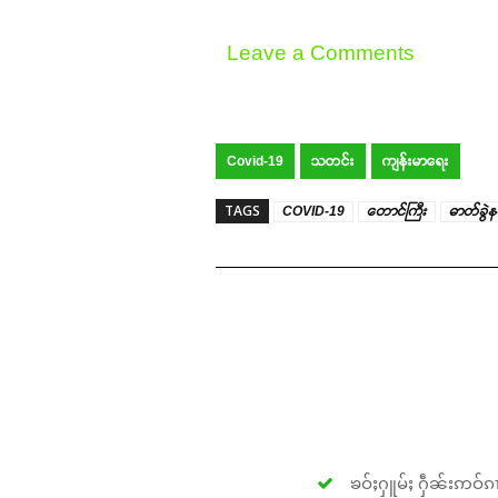
Leave a Comments
Covid-19
သတင်း
ကျန်းမာရေး
TAGS
COVID-19
တောင်ကြီး
ဓာတ်ခွဲ
ၶဝ်ႈႁူမ်ႈ ႁဵၼ်းဢဝ်ၵၢ