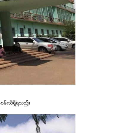
စုံစမ်းသိရှိရသည်။