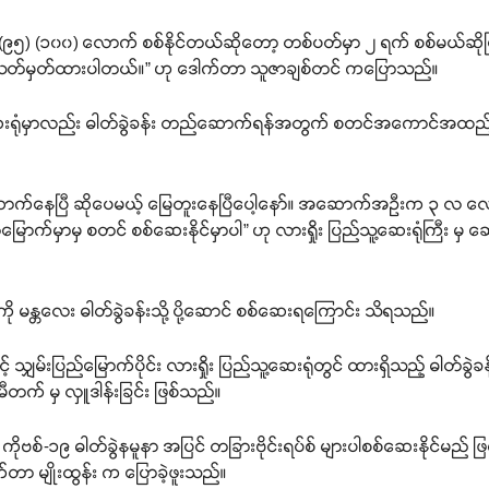
ူနာ (၉၅) (၁၀၀) လောက် စစ်နိုင်တယ်ဆိုတော့ တစ်ပတ်မှာ ၂ ရက် စစ်မယ်
 သတ်မှတ်ထားပါတယ်။” ဟု ဒေါက်တာ သူဇာချစ်တင် ကပြောသည်။
သူ့ ဆေးရုံမှာလည်း ဓါတ်ခွဲခန်း တည်ဆောက်ရန်အတွက် စတင်အကောင်အထည်ဖော
၊ ဆောက်နေပြီ ဆိုပေမယ့် မြေတူးနေပြီပေါ့နော်။ အဆောက်အဦးက ၃ လ လေ
ောက်မှာမှ စတင် စစ်ဆေးနိုင်မှာပါ” ဟု လားရှိုး ပြည်သူ့ဆေးရုံကြီး မှ 
ျားကို မန္တလေး ဓါတ်ခွဲခန်းသို့ ပို့ဆောင် စစ်ဆေးရကြောင်း သိရသည်။
နှင့် သျှမ်းပြည်မြောက်ပိုင်း လားရှိုး ပြည်သူ့ဆေးရုံတွင် ထားရှိသည့် ဓါ
တက် မှ လှူဒါန်းခြင်း ဖြစ်သည်။
ိုဗစ်-၁၉ ဓါတ်ခွဲနမူနာ အပြင် တခြားဗိုင်းရပ်စ် များပါစစ်ဆေးနိုင်မည် ဖြစ
က်တာ မျိုးထွန်း က ပြောခဲ့ဖူးသည်။