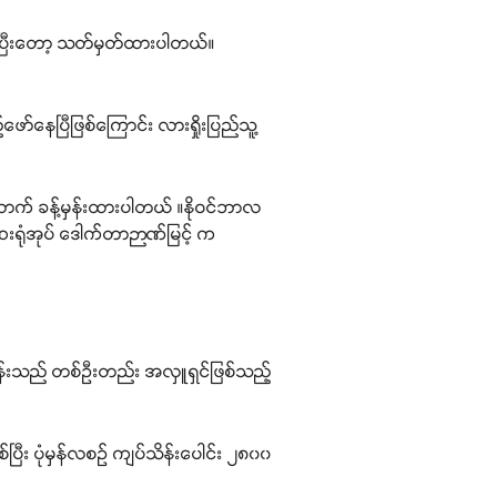
ဆိုပြီးတော့ သတ်မှတ်ထားပါတယ်။
်နေပြီဖြစ်ကြောင်း လားရှိုးပြည်သူ့
ာက် ခန့်မှန်းထားပါတယ် ။နိုဝင်ဘာလ
ဆေးရုံအုပ် ဒေါက်တာဉာဏ်မြင့် က
တ်ခွဲခန်းသည် တစ်ဦးတည်း အလှူရှင်ဖြစ်သည့်
်ပြီး ပုံမှန်လစဉ် ကျပ်သိန်းပေါင်း ၂၈၀၀