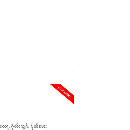
promotion
တေႃႇ ႁဵတ်းဢွၵ်ႇ ပိုၼ်ၽႄႈ